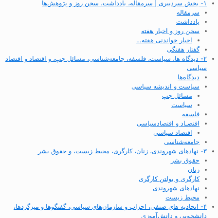
۱- بخش سردبیری | سرمقاله، یادداشت، سخن روز و پژوهش‌ها
سرمقاله
یادداشت
سخن روز و اخبار هفته
اخبار خواندنی هفته…
گفتار هفتگی
۲- دیدگاه ها، سیاست، فلسفه، جامعه‌شناسی، مسائل چپ، و اقتصاد و اقتصاد
سیاسی
دیدگاه‌ها
سیاست و اندیشه سیاسی
مسائل چپ
سیاست
فلسفه
اقتصـاد و اقتصاد‌سیاسی
اقتصاد سیاسی
جامعه‌شناسی
۳- نهادهای شهروندی، زنان، کارگری، محیط زیست، و حقوق بشر
حقوق بشر
زنان
کارگری و بولتن کارگری
نهادهای شهروندی
محیط زیست
۴- اتحادیه های صنفی، احزاب و سازمان‌های سیاسی، گفتگوها و میزگردها،
دانشجویی و دانش‌آموزی