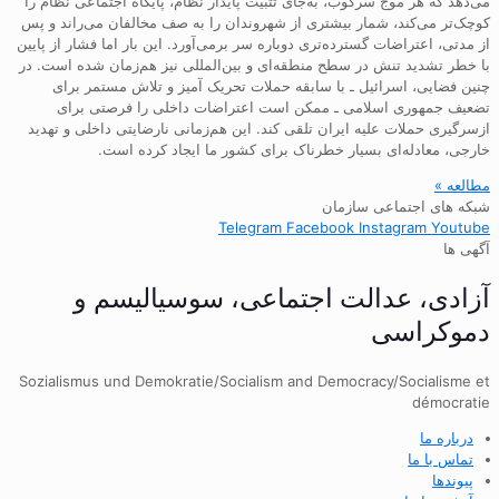
می‌دهد که هر موج سرکوب، به‌جای تثبیت پایدار نظام، پایگاه اجتماعی نظام را
کوچک‌تر می‌کند، شمار بیشتری از شهروندان را به صف مخالفان می‌راند و پس
از مدتی، اعتراضات گسترده‌تری دوباره سر برمی‌آورد. این بار اما فشار از پایین
با خطر تشدید تنش در سطح منطقه‌ای و بین‌المللی نیز هم‌زمان شده است. در
چنین فضایی، اسرائیل ـ با سابقه حملات تحریک آمیز و تلاش مستمر برای
تضعیف جمهوری اسلامی ـ ممکن است اعتراضات داخلی را فرصتی برای
ازسرگیری حملات علیه ایران تلقی کند. این هم‌زمانی نارضایتی داخلی و تهدید
خارجی، معادله‌ای بسیار خطرناک برای کشور ما ایجاد کرده است.
مطالعه »
شبکه های اجتماعی سازمان
Telegram
Facebook
Instagram
Youtube
آگهی ها
آزادی، عدالت اجتماعی، سوسیالیسم و
دموکراسی
Sozialismus und Demokratie/Socialism and Democracy/Socialisme et
démocratie
درباره ما
تماس با ما
پیوندها