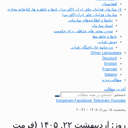
افغانستان
۷- سازمان فداییان خلق ایران (اکثریت)، یادها و خاطره ها، کتابخانه مجازی
سازمان فداییان خلق ایران(اکثریت)
پیام‌ها و اطلاعیه‌های سازمانی
اسناد سازمان
تدوین محور های حداقلی برای حکومت
یادها و خاطره‌ها
جنبش فدایی
ویژه‌نامهٔ جان‌باختگان فدایی
Other Languages
Deutsch
English
Francais
Italiano
مطالب ویژه
آخرین مطالب
جستجو
Instagram
Facebook
Telegram
Youtube
پنجشنبه ۱۵ مرداد ۱۴۰۵ - ۲۰:۴۶
روز: اردیبهشت ۲۲, ۱۴۰۵ (فرمت