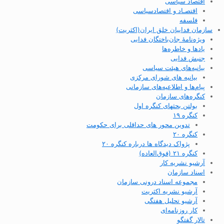
اقتصاد سیاسی
اقتصـاد و اقتصاد‌سیاسی
فلسفه
سازمان فداییان خلق ایران(اکثریت)
ویژه‌نامهٔ جان‌باختگان فدایی
یادها و خاطره‌ها
جنبش فدایی
بیانیه‌های هیئت سیاسی
بیانیه های شورای مرکزی
پیام‌ها و اطلاعیه‌های سازمانی
کنگره‌های سازمان
بولتن بحثهای کنگره اول
کنگره ۱۹
تدوین محور های حداقلی برای حکومت
کنگره ۲۰
پژواک دیدگاه ها درباره کنگره ۲۰
کنگره ۲۱ (فوق‌العاده)
آرشیو نشریه کار
اسناد سازمان
مجموعه اسناد درونی سازمان
آرشیو نشریه اکثریت
آرشیو تحلیل هفتگی
کار روزنامه‌ای
تالار گفتگو