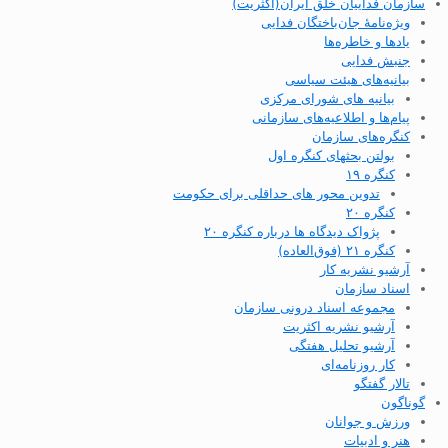
سازمان فداییان خلق ایران(اکثریت)
ویژه‌نامهٔ جان‌باختگان فدایی
یادها و خاطره‌ها
جنبش فدایی
بیانیه‌های هیئت سیاسی
بیانیه های شورای مرکزی
پیام‌ها و اطلاعیه‌های سازمانی
کنگره‌های سازمان
بولتن بحثهای کنگره اول
کنگره ۱۹
تدوین محور های حداقلی برای حکومت
کنگره ۲۰
پژواک دیدگاه ها درباره کنگره ۲۰
کنگره ۲۱ (فوق‌العاده)
آرشیو نشریه کار
اسناد سازمان
مجموعه اسناد درونی سازمان
آرشیو نشریه اکثریت
آرشیو تحلیل هفتگی
کار روزنامه‌ای
تالار گفتگو
گوناگون
ورزش و جوانان
هنر و ادبیات