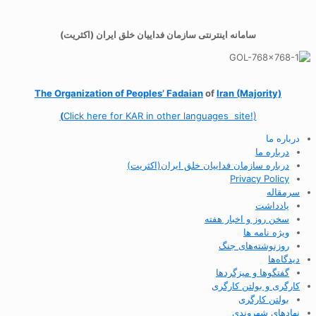
سامانه اینترنتی سازمان فداییان خلق ایران (اکثریت)
The Organization of
Peoples’ Fadaian
of
Iran (Majority)
(
Click here for KAR in other languages site!)
درباره ما
درباره ما
درباره سازمان فداییان خلق ایران(اکثریت)
Privacy Policy
سرمقاله
یادداشت
سخن روز و اخبار هفته
ویژه نامه ها
روزنوشته‌های جنگ
دیدگاه‌ها
گفتگوها و میزگردها
کارگری و بولتن کارگری
بولتن کارگری
نهادهای شهروندی