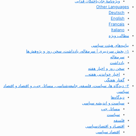
ویژه‌نامهٔ جان‌باختگان فدایی
Other Languages
Deutsch
English
Francais
Italiano
مطالب ویژه
بیانیه‌های هیئت سیاسی
۱- بخش سردبیری | سرمقاله، یادداشت، سخن روز و پژوهش‌ها
سرمقاله
یادداشت
سخن روز و اخبار هفته
اخبار خواندنی هفته…
گفتار هفتگی
۲- دیدگاه ها، سیاست، فلسفه، جامعه‌شناسی، مسائل چپ، و اقتصاد و اقتصاد
سیاسی
دیدگاه‌ها
سیاست و اندیشه سیاسی
مسائل چپ
سیاست
فلسفه
اقتصـاد و اقتصاد‌سیاسی
اقتصاد سیاسی