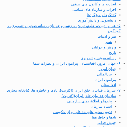
اتحادیه ها و کانون های صنفی
احزاب و سازمان‌های سیاسی
گفتگوها و میزگردها
دانشجویی و دانش‌آموزی
۵- هنر و ادبیات، علوم، تاریخ، ورزشی و جوانان، رسانه صوتی و تصویری، و
گوناگون
هنر و ادبیات
شعر
ورزش و جوانان
تاریخ
رسانه صوتی و تصویری
۶- جهان امروز، افغانستان، پیرامون ایران، و نظرات شما
جهان امروز
بین‌المللی
پیرامون ایران
افغانستان
۷- سازمان فداییان خلق ایران (اکثریت)، یادها و خاطره ها، کتابخانه مجازی
سازمان فداییان خلق ایران(اکثریت)
پیام‌ها و اطلاعیه‌های سازمانی
اسناد سازمان
تدوین محور های حداقلی برای حکومت
یادها و خاطره‌ها
جنبش فدایی