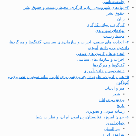
جامعه‌شناسی
۳- نهادهای شهروندی، زنان، کارگری، محیط زیست، و حقوق بشر
حقوق بشر
زنان
کارگری و بولتن کارگری
نهادهای شهروندی
محیط زیست
۴- اتحادیه های صنفی، احزاب و سازمان‌های سیاسی، گفتگوها و میزگردها،
دانشجویی و دانش‌آموزی
اتحادیه ها و کانون های صنفی
احزاب و سازمان‌های سیاسی
گفتگوها و میزگردها
دانشجویی و دانش‌آموزی
۵- هنر و ادبیات، علوم، تاریخ، ورزشی و جوانان، رسانه صوتی و تصویری، و
گوناگون
هنر و ادبیات
شعر
ورزش و جوانان
تاریخ
رسانه صوتی و تصویری
۶- جهان امروز، افغانستان، پیرامون ایران، و نظرات شما
جهان امروز
بین‌المللی
پیرامون ایران