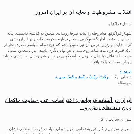
انقلاب مشروطیت و سایه آن بر ایران امروز
شهناز قراگزلو
شهناز قراگزلو: مشروطه را نباید صرفاً رویدادی متعلق به گذشته دانست، بلکه
باید آن را نقطه آغاز گفت‌وگویی ناتمام درباره حکومت قانون در ایران تلقی
کرد. شاید مهم‌ترین درس آن نیز همین باشد که هیچ نظام سیاسی، صرف‌نظر از
آنکه قدرت در دست شاه، روحانیت یا هر نهاد دیگری باشد، بدون محدود شدن
قدرت، استقلال نهادهای قانونی و پاسخ‌گویی در برابر شهروندان، به آزادی و ثبات
پایدار دست نخواهد یافت.
ادامه »
« قبلی
برگه
1
برگه
2
برگه
3
برگه
4
برگه
5
بعدی »
سرمقاله
ایران در آستانه فروپاشی: اعتراضات، عدم حقانیت حاکمان
و بن‌بست‌های پیش‌رو…
شورای سردبیری کار
شورای سردبیری کار: تجربه تمامی طول دوران حیات حکومت اسلامی نشان