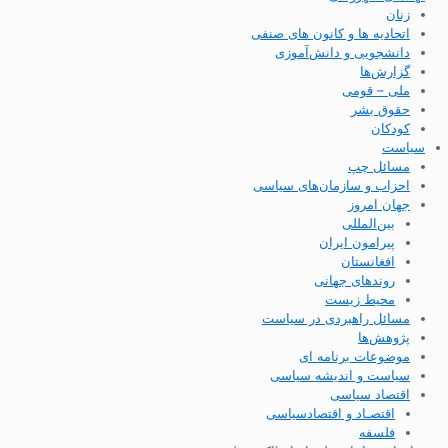
زنان
اتحادیه ها و کانون های صنفی
دانشجویی و دانش‌آموزی
گزارش‌ها
ملی – قومی
حقوق بشر
کودکان
سیاست
مسائل چپ
احزاب و سازمان‌های سیاسی
جهان امروز
بین‌المللی
پیرامون ایران
افغانستان
روندهای جهانی
محیط زیست
مسائل راهبردی در سیاست
پژوهش‌ها
موضوعات برنامه ای
سیاست و اندیشه سیاسی
اقتصاد سیاسی
اقتصـاد و اقتصاد‌سیاسی
فلسفه