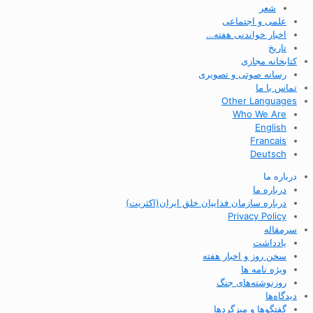
شعر
علمی و اجتماعی
اخبار خواندنی هفته…
تاریخ
کتابخانه مجازی
رسانه صوتی و تصویری
تماس با ما
Other Languages
Who We Are
English
Francais
Deutsch
درباره ما
درباره ما
درباره سازمان فداییان خلق ایران(اکثریت)
Privacy Policy
سرمقاله
یادداشت
سخن روز و اخبار هفته
ویژه نامه ها
روزنوشته‌های جنگ
دیدگاه‌ها
گفتگوها و میزگردها