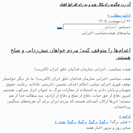
آن زن چگونه رادیکال شد و به راه افراط افتاد
ادامه مطلب »
۲۲ اردیبهشت, ۱۴۰۵
جستجو
بیانیه‌های هیئت‌سیاسی-اجرایی
اعدام‌ها را متوقف کنید؛ مردم خواهان تنش‌زدایی و صلح
هستند.
هیئت سیاسی ـ اجرایی سازمان فداییان خلق ایران (اکثریت)
هیئت سیاسی-اجرایی سازمان فدائیان خلق ایران (اکثریت): ما بار دیگر خواستار
توقف فوری اجرای تمامی احکام اعدام، تضمین دادرسی عادلانه، رعایت حقوق
متهمان و پایان دادن به استفاده از مجازات مرگ به عنوان ابزار سرکوب هستیم.
امروز دفاع از حق حیات، دفاع از صلح و دفاع از آزادی، سه مطالبه جدا از هم
نیستند؛ این‌ها ارکان آینده‌ای هستند که مردم ایران برای آن هزینه‌های سنگینی
پرداخته‌اند.
ادامه »
« قبلی
برگه
1
برگه
2
برگه
3
برگه
4
برگه
5
بعدی »
سخن روز و مرور اخبار هفته