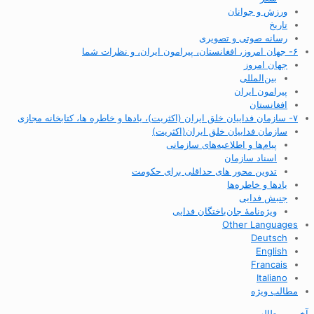
ورزش و جوانان
تاریخ
رسانه صوتی و تصویری
۶- جهان امروز، افغانستان، پیرامون ایران، و نظرات شما
جهان امروز
بین‌المللی
پیرامون ایران
افغانستان
۷- سازمان فداییان خلق ایران (اکثریت)، یادها و خاطره ها، کتابخانه مجازی
سازمان فداییان خلق ایران(اکثریت)
پیام‌ها و اطلاعیه‌های سازمانی
اسناد سازمان
تدوین محور های حداقلی برای حکومت
یادها و خاطره‌ها
جنبش فدایی
ویژه‌نامهٔ جان‌باختگان فدایی
Other Languages
Deutsch
English
Francais
Italiano
مطالب ویژه
آخرین مطالب