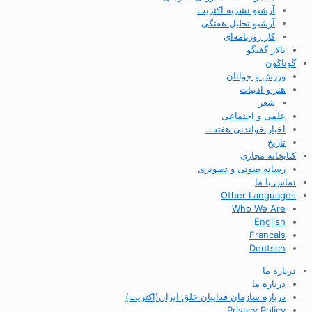
آرشیو نشریه اکثریت
آرشیو تحلیل هفتگی
کار روزنامه‌ای
تالار گفتگو
گوناگون
ورزش و جوانان
هنر و ادبیات
شعر
علمی و اجتماعی
اخبار خواندنی هفته…
تاریخ
کتابخانه مجازی
رسانه صوتی و تصویری
تماس با ما
Other Languages
Who We Are
English
Francais
Deutsch
درباره ما
درباره ما
درباره سازمان فداییان خلق ایران(اکثریت)
Privacy Policy