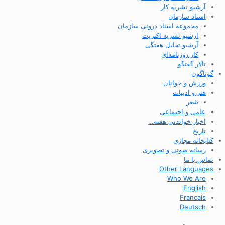
آرشیو نشریه کار
اسناد سازمان
مجموعه اسناد درونی سازمان
آرشیو نشریه اکثریت
آرشیو تحلیل هفتگی
کار روزنامه‌ای
تالار گفتگو
گوناگون
ورزش و جوانان
هنر و ادبیات
شعر
علمی و اجتماعی
اخبار خواندنی هفته…
تاریخ
کتابخانه مجازی
رسانه صوتی و تصویری
تماس با ما
Other Languages
Who We Are
English
Francais
Deutsch