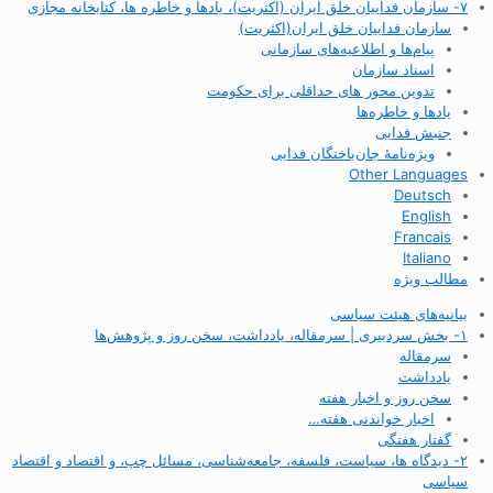
۷- سازمان فداییان خلق ایران (اکثریت)، یادها و خاطره ها، کتابخانه مجازی
سازمان فداییان خلق ایران(اکثریت)
پیام‌ها و اطلاعیه‌های سازمانی
اسناد سازمان
تدوین محور های حداقلی برای حکومت
یادها و خاطره‌ها
جنبش فدایی
ویژه‌نامهٔ جان‌باختگان فدایی
Other Languages
Deutsch
English
Francais
Italiano
مطالب ویژه
بیانیه‌های هیئت سیاسی
۱- بخش سردبیری | سرمقاله، یادداشت، سخن روز و پژوهش‌ها
سرمقاله
یادداشت
سخن روز و اخبار هفته
اخبار خواندنی هفته…
گفتار هفتگی
۲- دیدگاه ها، سیاست، فلسفه، جامعه‌شناسی، مسائل چپ، و اقتصاد و اقتصاد
سیاسی