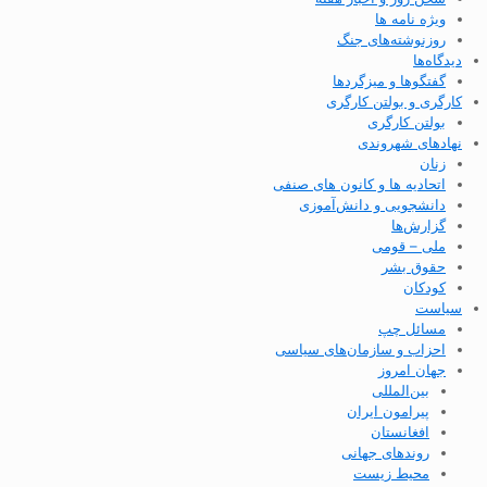
ویژه نامه ها
روزنوشته‌های جنگ
دیدگاه‌ها
گفتگوها و میزگردها
کارگری و بولتن کارگری
بولتن کارگری
نهادهای شهروندی
زنان
اتحادیه ها و کانون های صنفی
دانشجویی و دانش‌آموزی
گزارش‌ها
ملی – قومی
حقوق بشر
کودکان
سیاست
مسائل چپ
احزاب و سازمان‌های سیاسی
جهان امروز
بین‌المللی
پیرامون ایران
افغانستان
روندهای جهانی
محیط زیست