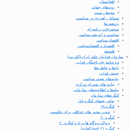
افغانستان
روندهای جهانی
محیط زیست
مسائل راهبردی در سیاست
پژوهش‌ها
موضوعات برنامه ای
سیاست و اندیشه سیاسی
اقتصاد سیاسی
اقتصـاد و اقتصاد‌سیاسی
فلسفه
سازمان فداییان خلق ایران(اکثریت)
ویژه‌نامهٔ جان‌باختگان فدایی
یادها و خاطره‌ها
جنبش فدایی
بیانیه‌های هیئت سیاسی
بیانیه های شورای مرکزی
پیام‌ها و اطلاعیه‌های سازمانی
کنگره‌های سازمان
بولتن بحثهای کنگره اول
کنگره ۱۹
تدوین محور های حداقلی برای حکومت
کنگره ۲۰
پژواک دیدگاه ها درباره کنگره ۲۰
کنگره ۲۱ (فوق‌العاده)