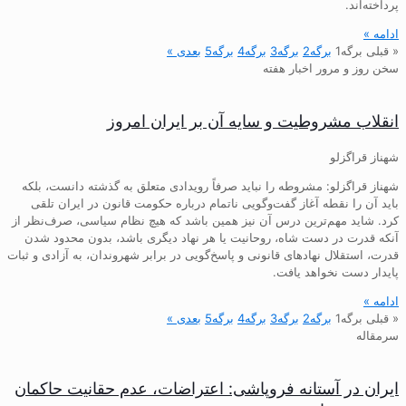
پرداخته‌اند.
ادامه »
« قبلی
برگه
1
برگه
2
برگه
3
برگه
4
برگه
5
بعدی »
سخن روز و مرور اخبار هفته
انقلاب مشروطیت و سایه آن بر ایران امروز
شهناز قراگزلو
شهناز قراگزلو: مشروطه را نباید صرفاً رویدادی متعلق به گذشته دانست، بلکه
باید آن را نقطه آغاز گفت‌وگویی ناتمام درباره حکومت قانون در ایران تلقی
کرد. شاید مهم‌ترین درس آن نیز همین باشد که هیچ نظام سیاسی، صرف‌نظر از
آنکه قدرت در دست شاه، روحانیت یا هر نهاد دیگری باشد، بدون محدود شدن
قدرت، استقلال نهادهای قانونی و پاسخ‌گویی در برابر شهروندان، به آزادی و ثبات
پایدار دست نخواهد یافت.
ادامه »
« قبلی
برگه
1
برگه
2
برگه
3
برگه
4
برگه
5
بعدی »
سرمقاله
ایران در آستانه فروپاشی: اعتراضات، عدم حقانیت حاکمان