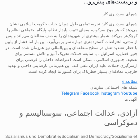
و بن‌بست‌های پیش‌رو…
شورای سردبیری کار
شورای سردبیری کار: تجربه تمامی طول دوران حیات حکومت اسلامی نشان
می‌دهد که هر موج سرکوب، به‌جای تثبیت پایدار نظام، پایگاه اجتماعی نظام را
کوچک‌تر می‌کند، شمار بیشتری از شهروندان را به صف مخالفان می‌راند و پس
از مدتی، اعتراضات گسترده‌تری دوباره سر برمی‌آورد. این بار اما فشار از پایین
با خطر تشدید تنش در سطح منطقه‌ای و بین‌المللی نیز هم‌زمان شده است. در
چنین فضایی، اسرائیل ـ با سابقه حملات تحریک آمیز و تلاش مستمر برای
تضعیف جمهوری اسلامی ـ ممکن است اعتراضات داخلی را فرصتی برای
ازسرگیری حملات علیه ایران تلقی کند. این هم‌زمانی نارضایتی داخلی و تهدید
خارجی، معادله‌ای بسیار خطرناک برای کشور ما ایجاد کرده است.
مطالعه »
شبکه های اجتماعی سازمان
Telegram
Facebook
Instagram
Youtube
آگهی ها
آزادی، عدالت اجتماعی، سوسیالیسم و
دموکراسی
Sozialismus und Demokratie/Socialism and Democracy/Socialisme et