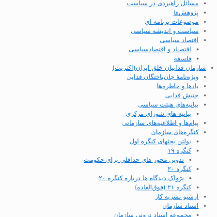
مسائل راهبردی در سیاست
پژوهش‌ها
موضوعات برنامه ای
سیاست و اندیشه سیاسی
اقتصاد سیاسی
اقتصـاد و اقتصاد‌سیاسی
فلسفه
سازمان فداییان خلق ایران(اکثریت)
ویژه‌نامهٔ جان‌باختگان فدایی
یادها و خاطره‌ها
جنبش فدایی
بیانیه‌های هیئت سیاسی
بیانیه های شورای مرکزی
پیام‌ها و اطلاعیه‌های سازمانی
کنگره‌های سازمان
بولتن بحثهای کنگره اول
کنگره ۱۹
تدوین محور های حداقلی برای حکومت
کنگره ۲۰
پژواک دیدگاه ها درباره کنگره ۲۰
کنگره ۲۱ (فوق‌العاده)
آرشیو نشریه کار
اسناد سازمان
مجموعه اسناد درونی سازمان