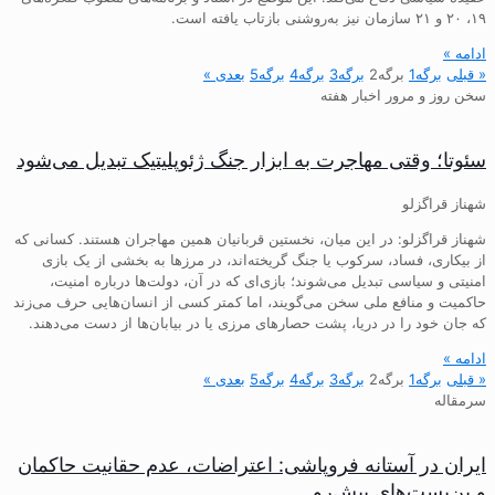
۱۹، ۲۰ و ۲۱ سازمان نیز به‌روشنی بازتاب یافته است.
ادامه »
« قبلی
برگه
1
برگه
2
برگه
3
برگه
4
برگه
5
بعدی »
سخن روز و مرور اخبار هفته
سئوتا؛ وقتی مهاجرت به ابزار جنگ ژئوپلیتیک تبدیل می‌شود
شهناز قراگزلو
شهناز قراگزلو: در این میان، نخستین قربانیان همین مهاجران هستند. کسانی که
از بیکاری، فساد، سرکوب یا جنگ گریخته‌اند، در مرزها به بخشی از یک بازی
امنیتی و سیاسی تبدیل می‌شوند؛ بازی‌ای که در آن، دولت‌ها درباره امنیت،
حاکمیت و منافع ملی سخن می‌گویند، اما کمتر کسی از انسان‌هایی حرف می‌زند
که جان خود را در دریا، پشت حصارهای مرزی یا در بیابان‌ها از دست می‌دهند.
ادامه »
« قبلی
برگه
1
برگه
2
برگه
3
برگه
4
برگه
5
بعدی »
سرمقاله
ایران در آستانه فروپاشی: اعتراضات، عدم حقانیت حاکمان
و بن‌بست‌های پیش‌رو…