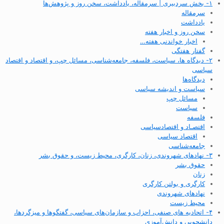
۱- بخش سردبیری | سرمقاله، یادداشت، سخن روز و پژوهش‌ها
سرمقاله
یادداشت
سخن روز و اخبار هفته
اخبار خواندنی هفته…
گفتار هفتگی
۲- دیدگاه ها، سیاست، فلسفه، جامعه‌شناسی، مسائل چپ، و اقتصاد و اقتصاد
سیاسی
دیدگاه‌ها
سیاست و اندیشه سیاسی
مسائل چپ
سیاست
فلسفه
اقتصـاد و اقتصاد‌سیاسی
اقتصاد سیاسی
جامعه‌شناسی
۳- نهادهای شهروندی، زنان، کارگری، محیط زیست، و حقوق بشر
حقوق بشر
زنان
کارگری و بولتن کارگری
نهادهای شهروندی
محیط زیست
۴- اتحادیه های صنفی، احزاب و سازمان‌های سیاسی، گفتگوها و میزگردها،
دانشجویی و دانش‌آموزی