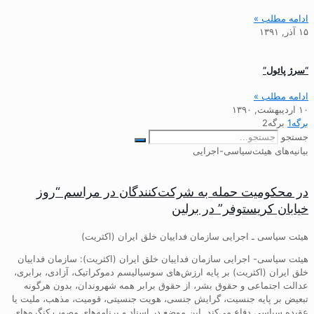
ادامه مطلب »
۱۵ آذر, ۱۳۹۱
“سرژ پائول”
ادامه مطلب »
۱۰ اردیبهشت, ۱۳۹۰
برگه
1
برگه
2
جستجو
بیانیه‌های هیئت‌سیاسی-اجرایی
در محکومیت حمله به شرکت‌کنندگان در مراسم “روز
خیابان کریستوفر” در برلین
هیئت سیاسی ـ اجرایی سازمان فداییان خلق ایران (اکثریت)
هیئت سیاسی- اجرایی سازمان فداییان خلق ایران (اکثریت): سازمان فداییان
خلق ایران (اکثریت) بر پایه ارزش‌های سوسیالیسم دموکراتیک، آزادی، برابری،
عدالت اجتماعی و حقوق بشر، از حقوق برابر همه شهروندان، بدون هرگونه
تبعیض بر پایه جنسیت، گرایش جنسی، هویت جنسیتی، قومیت، مذهب، ملیت یا
عقیده سیاسی دفاع می‌کند. این موضع در اسناد و برنامه‌های مصوب کنگره‌های