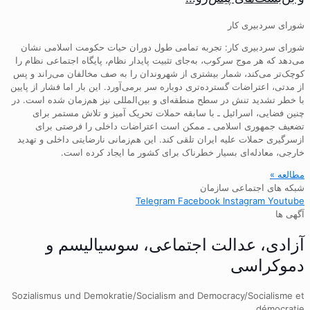
شورای سردبیری کار
شورای سردبیری کار: تجربه تمامی طول دوران حیات حکومت اسلامی نشان
می‌دهد که هر موج سرکوب، به‌جای تثبیت پایدار نظام، پایگاه اجتماعی نظام را
کوچک‌تر می‌کند، شمار بیشتری از شهروندان را به صف مخالفان می‌راند و پس
از مدتی، اعتراضات گسترده‌تری دوباره سر برمی‌آورد. این بار اما فشار از پایین
با خطر تشدید تنش در سطح منطقه‌ای و بین‌المللی نیز هم‌زمان شده است. در
چنین فضایی، اسرائیل ـ با سابقه حملات تحریک آمیز و تلاش مستمر برای
تضعیف جمهوری اسلامی ـ ممکن است اعتراضات داخلی را فرصتی برای
ازسرگیری حملات علیه ایران تلقی کند. این هم‌زمانی نارضایتی داخلی و تهدید
خارجی، معادله‌ای بسیار خطرناک برای کشور ما ایجاد کرده است.
مطالعه »
شبکه های اجتماعی سازمان
Telegram
Facebook
Instagram
Youtube
آگهی ها
آزادی، عدالت اجتماعی، سوسیالیسم و
دموکراسی
Sozialismus und Demokratie/Socialism and Democracy/Socialisme et
démocratie