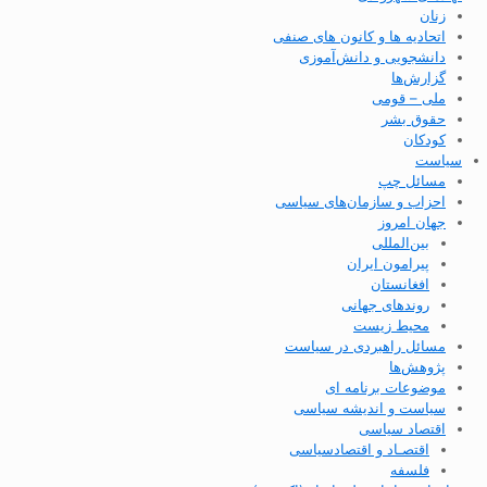
زنان
اتحادیه ها و کانون های صنفی
دانشجویی و دانش‌آموزی
گزارش‌ها
ملی – قومی
حقوق بشر
کودکان
سیاست
مسائل چپ
احزاب و سازمان‌های سیاسی
جهان امروز
بین‌المللی
پیرامون ایران
افغانستان
روندهای جهانی
محیط زیست
مسائل راهبردی در سیاست
پژوهش‌ها
موضوعات برنامه ای
سیاست و اندیشه سیاسی
اقتصاد سیاسی
اقتصـاد و اقتصاد‌سیاسی
فلسفه