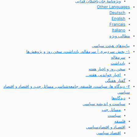
ویژه‌نامهٔ جان‌باختگان فدایی
Other Languages
Deutsch
English
Francais
Italiano
مطالب ویژه
بیانیه‌های هیئت سیاسی
۱- بخش سردبیری | سرمقاله، یادداشت، سخن روز و پژوهش‌ها
سرمقاله
یادداشت
سخن روز و اخبار هفته
اخبار خواندنی هفته…
گفتار هفتگی
۲- دیدگاه ها، سیاست، فلسفه، جامعه‌شناسی، مسائل چپ، و اقتصاد و اقتصاد
سیاسی
دیدگاه‌ها
سیاست و اندیشه سیاسی
مسائل چپ
سیاست
فلسفه
اقتصـاد و اقتصاد‌سیاسی
اقتصاد سیاسی