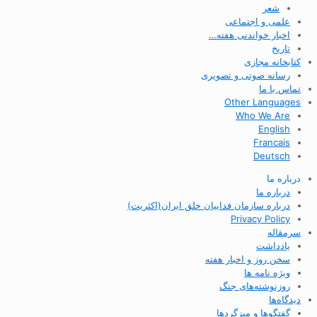
شعر
علمی و اجتماعی
اخبار خواندنی هفته…
تاریخ
کتابخانه مجازی
رسانه صوتی و تصویری
تماس با ما
Other Languages
Who We Are
English
Francais
Deutsch
درباره ما
درباره ما
درباره سازمان فداییان خلق ایران(اکثریت)
Privacy Policy
سرمقاله
یادداشت
سخن روز و اخبار هفته
ویژه نامه ها
روزنوشته‌های جنگ
دیدگاه‌ها
گفتگوها و میزگردها