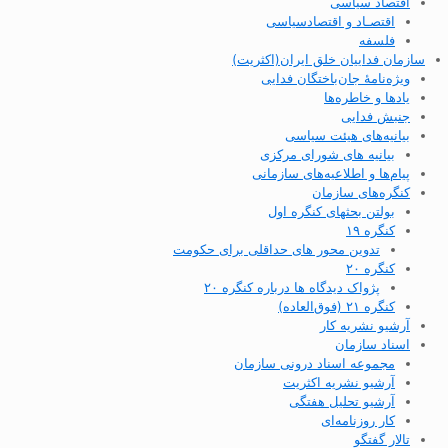
اقتصاد سیاسی
اقتصـاد و اقتصاد‌سیاسی
فلسفه
سازمان فداییان خلق ایران(اکثریت)
ویژه‌نامهٔ جان‌باختگان فدایی
یادها و خاطره‌ها
جنبش فدایی
بیانیه‌های هیئت سیاسی
بیانیه های شورای مرکزی
پیام‌ها و اطلاعیه‌های سازمانی
کنگره‌های سازمان
بولتن بحثهای کنگره اول
کنگره ۱۹
تدوین محور های حداقلی برای حکومت
کنگره ۲۰
پژواک دیدگاه ها درباره کنگره ۲۰
کنگره ۲۱ (فوق‌العاده)
آرشیو نشریه کار
اسناد سازمان
مجموعه اسناد درونی سازمان
آرشیو نشریه اکثریت
آرشیو تحلیل هفتگی
کار روزنامه‌ای
تالار گفتگو