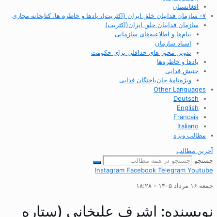
افغانستان
۷- سازمان فداییان خلق ایران (اکثریت)، یادها و خاطره ها، کتابخانه مجازی
سازمان فداییان خلق ایران(اکثریت)
پیام‌ها و اطلاعیه‌های سازمانی
اسناد سازمان
تدوین محور های حداقلی برای حکومت
یادها و خاطره‌ها
جنبش فدایی
ویژه‌نامهٔ جان‌باختگان فدایی
Other Languages
Deutsch
English
Francais
Italiano
مطالب ویژه
آخرین مطالب
جستجو
Instagram
Facebook
Telegram
Youtube
جمعه ۱۶ مرداد ۱۴۰۵ - ۱۸:۲۸
نویسنده:
اشرف علیخانی (ستاره