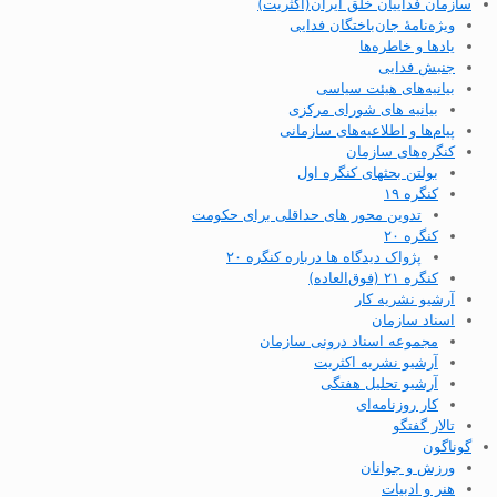
سازمان فداییان خلق ایران(اکثریت)
ویژه‌نامهٔ جان‌باختگان فدایی
یادها و خاطره‌ها
جنبش فدایی
بیانیه‌های هیئت سیاسی
بیانیه های شورای مرکزی
پیام‌ها و اطلاعیه‌های سازمانی
کنگره‌های سازمان
بولتن بحثهای کنگره اول
کنگره ۱۹
تدوین محور های حداقلی برای حکومت
کنگره ۲۰
پژواک دیدگاه ها درباره کنگره ۲۰
کنگره ۲۱ (فوق‌العاده)
آرشیو نشریه کار
اسناد سازمان
مجموعه اسناد درونی سازمان
آرشیو نشریه اکثریت
آرشیو تحلیل هفتگی
کار روزنامه‌ای
تالار گفتگو
گوناگون
ورزش و جوانان
هنر و ادبیات