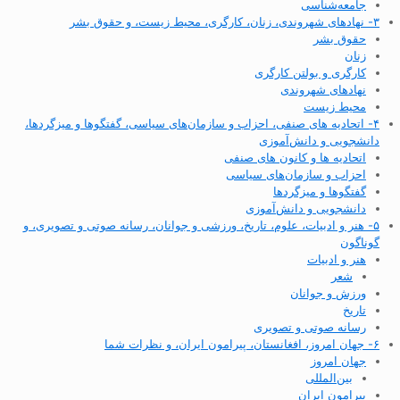
جامعه‌شناسی
۳- نهادهای شهروندی، زنان، کارگری، محیط زیست، و حقوق بشر
حقوق بشر
زنان
کارگری و بولتن کارگری
نهادهای شهروندی
محیط زیست
۴- اتحادیه های صنفی، احزاب و سازمان‌های سیاسی، گفتگوها و میزگردها،
دانشجویی و دانش‌آموزی
اتحادیه ها و کانون های صنفی
احزاب و سازمان‌های سیاسی
گفتگوها و میزگردها
دانشجویی و دانش‌آموزی
۵- هنر و ادبیات، علوم، تاریخ، ورزشی و جوانان، رسانه صوتی و تصویری، و
گوناگون
هنر و ادبیات
شعر
ورزش و جوانان
تاریخ
رسانه صوتی و تصویری
۶- جهان امروز، افغانستان، پیرامون ایران، و نظرات شما
جهان امروز
بین‌المللی
پیرامون ایران