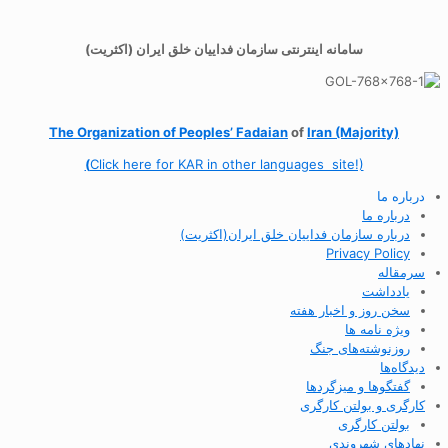
سامانه اینترنتی سازمان فداییان خلق ایران (اکثریت)
The Organization of
Peoples’ Fadaian
of
Iran (Majority)
(
Click here for KAR in other languages site!)
درباره ما
درباره ما
درباره سازمان فداییان خلق ایران(اکثریت)
Privacy Policy
سرمقاله
یادداشت
سخن روز و اخبار هفته
ویژه نامه ها
روزنوشته‌های جنگ
دیدگاه‌ها
گفتگوها و میزگردها
کارگری و بولتن کارگری
بولتن کارگری
نهادهای شهروندی