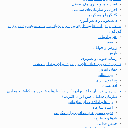
اتحادیه ها و کانون های صنفی
احزاب و سازمان‌های سیاسی
گفتگوها و میزگردها
دانشجویی و دانش‌آموزی
۵- هنر و ادبیات، علوم، تاریخ، ورزشی و جوانان، رسانه صوتی و تصویری، و
گوناگون
هنر و ادبیات
شعر
ورزش و جوانان
تاریخ
رسانه صوتی و تصویری
۶- جهان امروز، افغانستان، پیرامون ایران، و نظرات شما
جهان امروز
بین‌المللی
پیرامون ایران
افغانستان
۷- سازمان فداییان خلق ایران (اکثریت)، یادها و خاطره ها، کتابخانه مجازی
سازمان فداییان خلق ایران(اکثریت)
پیام‌ها و اطلاعیه‌های سازمانی
اسناد سازمان
تدوین محور های حداقلی برای حکومت
یادها و خاطره‌ها
جنبش فدایی