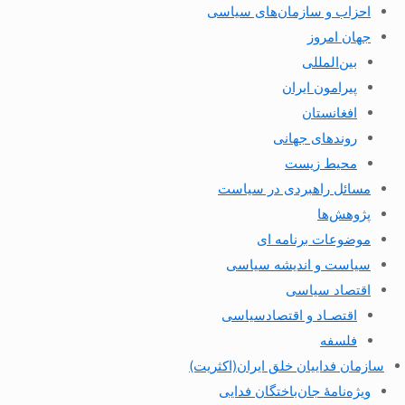
احزاب و سازمان‌های سیاسی
جهان امروز
بین‌المللی
پیرامون ایران
افغانستان
روندهای جهانی
محیط زیست
مسائل راهبردی در سیاست
پژوهش‌ها
موضوعات برنامه ای
سیاست و اندیشه سیاسی
اقتصاد سیاسی
اقتصـاد و اقتصاد‌سیاسی
فلسفه
سازمان فداییان خلق ایران(اکثریت)
ویژه‌نامهٔ جان‌باختگان فدایی