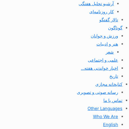
آرشیو تحلیل هفتگی
کار روزنامه‌ای
تالار گفتگو
گوناگون
ورزش و جوانان
هنر و ادبیات
شعر
علمی و اجتماعی
اخبار خواندنی هفته…
تاریخ
کتابخانه مجازی
رسانه صوتی و تصویری
تماس با ما
Other Languages
Who We Are
English