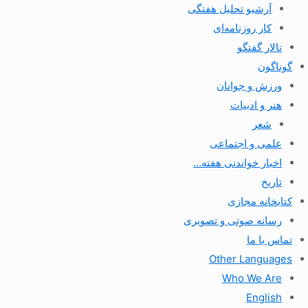
آرشیو تحلیل هفتگی
کار روزنامه‌ای
تالار گفتگو
گوناگون
ورزش و جوانان
هنر و ادبیات
شعر
علمی و اجتماعی
اخبار خواندنی هفته…
تاریخ
کتابخانه مجازی
رسانه صوتی و تصویری
تماس با ما
Other Languages
Who We Are
English