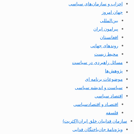
احزاب و سازمان‌های سیاسی
جهان امروز
بین‌المللی
پیرامون ایران
افغانستان
روندهای جهانی
محیط زیست
مسائل راهبردی در سیاست
پژوهش‌ها
موضوعات برنامه ای
سیاست و اندیشه سیاسی
اقتصاد سیاسی
اقتصـاد و اقتصاد‌سیاسی
فلسفه
سازمان فداییان خلق ایران(اکثریت)
ویژه‌نامهٔ جان‌باختگان فدایی