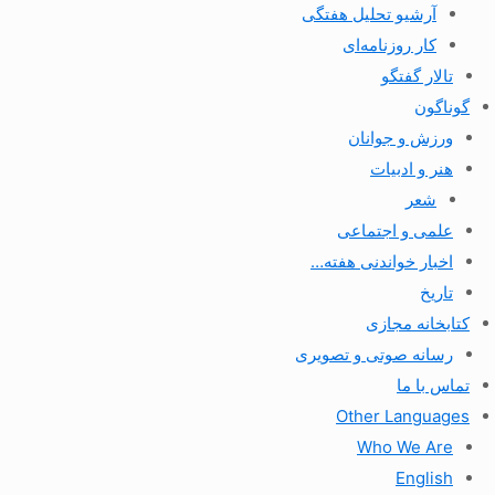
آرشیو تحلیل هفتگی
کار روزنامه‌ای
تالار گفتگو
گوناگون
ورزش و جوانان
هنر و ادبیات
شعر
علمی و اجتماعی
اخبار خواندنی هفته…
تاریخ
کتابخانه مجازی
رسانه صوتی و تصویری
تماس با ما
Other Languages
Who We Are
English