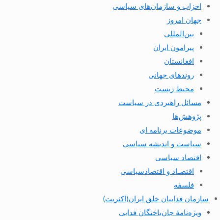
احزاب و سازمان‌های سیاسی
جهان امروز
بین‌المللی
پیرامون ایران
افغانستان
روندهای جهانی
محیط زیست
مسائل راهبردی در سیاست
پژوهش‌ها
موضوعات برنامه ای
سیاست و اندیشه سیاسی
اقتصاد سیاسی
اقتصـاد و اقتصاد‌سیاسی
فلسفه
سازمان فداییان خلق ایران(اکثریت)
ویژه‌نامهٔ جان‌باختگان فدایی