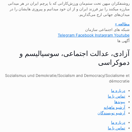
روشنفکران میهن تحت ستم‌مان ورزش‌کارانی که با پرچم ایران در هر میدانی
مبارزه میکنند را نیز فرزند ایران و از ان خود میدانیم و پیروزی هایشان را در
میدان‌های جهانی ارج می‌گذاریم.
مطالعه »
شبکه های اجتماعی سازمان
Telegram
Facebook
Instagram
Youtube
آگهی ها
آزادی، عدالت اجتماعی، سوسیالیسم و
دموکراسی
Sozialismus und Demokratie/Socialism and Democracy/Socialisme et
démocratie
درباره ما
تماس با ما
پیوندها
آرشیو ماهیانه
آرشیو نویسندگان
درباره ما
تماس با ما