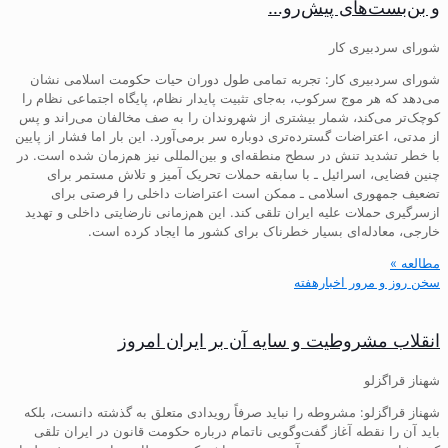
و بن‌بست‌های پیش‌رو…
شورای سردبیری کار
شورای سردبیری کار: تجربه تمامی طول دوران حیات حکومت اسلامی نشان
می‌دهد که هر موج سرکوب، به‌جای تثبیت پایدار نظام، پایگاه اجتماعی نظام را
کوچک‌تر می‌کند، شمار بیشتری از شهروندان را به صف مخالفان می‌راند و پس
از مدتی، اعتراضات گسترده‌تری دوباره سر برمی‌آورد. این بار اما فشار از پایین
با خطر تشدید تنش در سطح منطقه‌ای و بین‌المللی نیز هم‌زمان شده است. در
چنین فضایی، اسرائیل ـ با سابقه حملات تحریک آمیز و تلاش مستمر برای
تضعیف جمهوری اسلامی ـ ممکن است اعتراضات داخلی را فرصتی برای
ازسرگیری حملات علیه ایران تلقی کند. این هم‌زمانی نارضایتی داخلی و تهدید
خارجی، معادله‌ای بسیار خطرناک برای کشور ما ایجاد کرده است.
مطالعه »
سخن روز و مرور اخبارهفته
انقلاب مشروطیت و سایه آن بر ایران امروز
شهناز قراگزلو
شهناز قراگزلو: مشروطه را نباید صرفاً رویدادی متعلق به گذشته دانست، بلکه
باید آن را نقطه آغاز گفت‌وگویی ناتمام درباره حکومت قانون در ایران تلقی