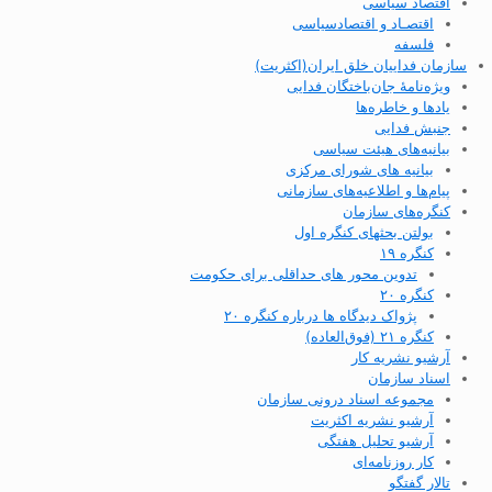
اقتصاد سیاسی
اقتصـاد و اقتصاد‌سیاسی
فلسفه
سازمان فداییان خلق ایران(اکثریت)
ویژه‌نامهٔ جان‌باختگان فدایی
یادها و خاطره‌ها
جنبش فدایی
بیانیه‌های هیئت سیاسی
بیانیه های شورای مرکزی
پیام‌ها و اطلاعیه‌های سازمانی
کنگره‌های سازمان
بولتن بحثهای کنگره اول
کنگره ۱۹
تدوین محور های حداقلی برای حکومت
کنگره ۲۰
پژواک دیدگاه ها درباره کنگره ۲۰
کنگره ۲۱ (فوق‌العاده)
آرشیو نشریه کار
اسناد سازمان
مجموعه اسناد درونی سازمان
آرشیو نشریه اکثریت
آرشیو تحلیل هفتگی
کار روزنامه‌ای
تالار گفتگو