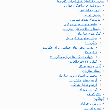
سازمان فداییان خلق ایران(اکثریت)
ویژه‌نامهٔ جان‌باختگان فدایی
یادها و خاطره‌ها
جنبش فدایی
بیانیه‌های هیئت سیاسی
بیانیه های شورای مرکزی
پیام‌ها و اطلاعیه‌های سازمانی
کنگره‌های سازمان
بولتن بحثهای کنگره اول
کنگره ۱۹
تدوین محور های حداقلی برای حکومت
کنگره ۲۰
پژواک دیدگاه ها درباره کنگره ۲۰
کنگره ۲۱ (فوق‌العاده)
آرشیو نشریه کار
اسناد سازمان
مجموعه اسناد درونی سازمان
آرشیو نشریه اکثریت
آرشیو تحلیل هفتگی
کار روزنامه‌ای
تالار گفتگو
گوناگون
ورزش و جوانان
هنر و ادبیات