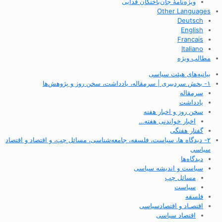
ویژه‌نامهٔ جان‌باختگان فدایی
Other Languages
Deutsch
English
Francais
Italiano
مطالب ویژه
بیانیه‌های هیئت سیاسی
۱- بخش سردبیری | سرمقاله، یادداشت، سخن روز و پژوهش‌ها
سرمقاله
یادداشت
سخن روز و اخبار هفته
اخبار خواندنی هفته…
گفتار هفتگی
۲- دیدگاه ها، سیاست، فلسفه، جامعه‌شناسی، مسائل چپ، و اقتصاد و اقتصاد
سیاسی
دیدگاه‌ها
سیاست و اندیشه سیاسی
مسائل چپ
سیاست
فلسفه
اقتصـاد و اقتصاد‌سیاسی
اقتصاد سیاسی