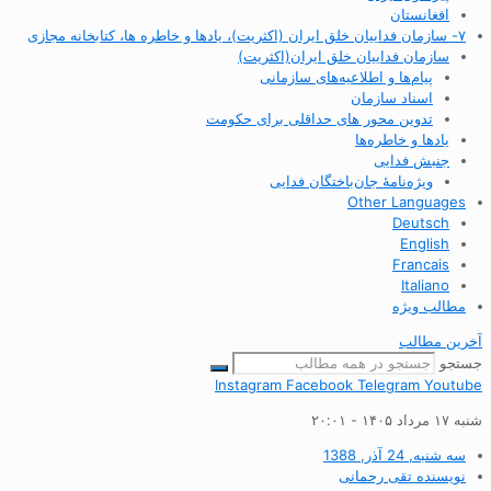
افغانستان
۷- سازمان فداییان خلق ایران (اکثریت)، یادها و خاطره ها، کتابخانه مجازی
سازمان فداییان خلق ایران(اکثریت)
پیام‌ها و اطلاعیه‌های سازمانی
اسناد سازمان
تدوین محور های حداقلی برای حکومت
یادها و خاطره‌ها
جنبش فدایی
ویژه‌نامهٔ جان‌باختگان فدایی
Other Languages
Deutsch
English
Francais
Italiano
مطالب ویژه
آخرین مطالب
جستجو
Instagram
Facebook
Telegram
Youtube
شنبه ۱۷ مرداد ۱۴۰۵ - ۲۰:۰۱
سه شنبه, 24 آذر, 1388
نویسنده
تقی رحمانی