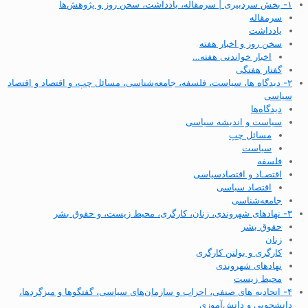
۱- بخش سردبیری | سرمقاله، یادداشت، سخن روز و پژوهش‌ها
سرمقاله
یادداشت
سخن روز و اخبار هفته
اخبار خواندنی هفته…
گفتار هفتگی
۲- دیدگاه ها، سیاست، فلسفه، جامعه‌شناسی، مسائل چپ، و اقتصاد و اقتصاد
سیاسی
دیدگاه‌ها
سیاست و اندیشه سیاسی
مسائل چپ
سیاست
فلسفه
اقتصـاد و اقتصاد‌سیاسی
اقتصاد سیاسی
جامعه‌شناسی
۳- نهادهای شهروندی، زنان، کارگری، محیط زیست، و حقوق بشر
حقوق بشر
زنان
کارگری و بولتن کارگری
نهادهای شهروندی
محیط زیست
۴- اتحادیه های صنفی، احزاب و سازمان‌های سیاسی، گفتگوها و میزگردها،
دانشجویی و دانش‌آموزی