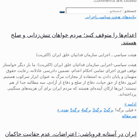
Comments are closed.
جستجو
بیانیه‌های هیئت‌ سیاسی‌ـ‌اجرایی
اعدام‌ها را متوقف کنید؛ مردم خواهان تنش‌زدایی و صلح
هستند.
هیئت سیاسی ـ اجرایی سازمان فداییان خلق ایران (اکثریت)
هیئت سیاسی-اجرایی سازمان فدائیان خلق ایران (اکثریت): ما بار دیگر خواستار
توقف فوری اجرای تمامی احکام اعدام، تضمین دادرسی عادلانه، رعایت حقوق
متهمان و پایان دادن به استفاده از مجازات مرگ به عنوان ابزار سرکوب هستیم.
امروز دفاع از حق حیات، دفاع از صلح و دفاع از آزادی، سه مطالبه جدا از هم
نیستند؛ این‌ها ارکان آینده‌ای هستند که مردم ایران برای آن هزینه‌های سنگینی
پرداخته‌اند.
ادامه »
« قبلی
برگه
1
برگه
2
برگه
3
برگه
4
برگه
5
بعدی »
سرمقاله
ایران در آستانه فروپاشی: اعتراضات، عدم حقانیت حاکمان