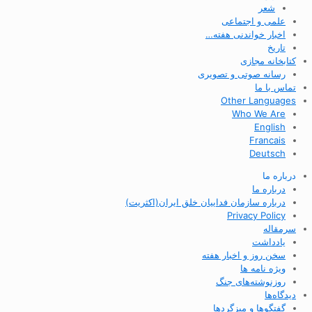
شعر
علمی و اجتماعی
اخبار خواندنی هفته…
تاریخ
کتابخانه مجازی
رسانه صوتی و تصویری
تماس با ما
Other Languages
Who We Are
English
Francais
Deutsch
درباره ما
درباره ما
درباره سازمان فداییان خلق ایران(اکثریت)
Privacy Policy
سرمقاله
یادداشت
سخن روز و اخبار هفته
ویژه نامه ها
روزنوشته‌های جنگ
دیدگاه‌ها
گفتگوها و میزگردها