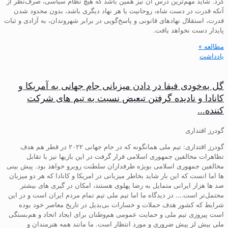
کرد. شاید مهم‌ترین درس آن نیز همین باشد که هیچ نظام سیاسی، صرف‌نظر از
آنکه قدرت در دست شاه، روحانیت یا هر نهاد دیگری باشد، بدون محدود شدن
قدرت، استقلال نهادهای قانونی و پاسخ‌گویی در برابر شهروندان، به آزادی و ثبات
پایدار دست نخواهد یافت.
مطالعه »
یادداشت
گل به‌خودی فیفا در دادن میزبانی جام جهانی به آمریکا و
کانادا و نادیده گرفتن تبعیض نسبت به تیم های شرکت
کننده…
گودرز اقتداری
گودرز اقتداری: تیم ملی همانگونه که در جام جهانی ۲۰۲۲ در قطر هم هدف
تظاهرات مخالفین جمهوری اسلامی قرار گرفت در این بازیها نیز با تقابل
مخالفین جمهوری اسلامی بویژه طرفداران سلطنت روبرو خواهذ بود. پیش بینی
ها اما انست که این بار شاید بخاطر میزبانی در امریکا و کانادا که هر دو میزبان
صد ها هزار ایرانی متمایل به رضا پهلوی هستند، امکان در گیری های بیشتر
محتمل‌تر است…. در دیدگاه ما اما تیم ملی تیم تمام مردم ایران است و در این
شرایط که کشور هدف حملات و خسارات بی‌بدیل در تاریخ معاصر خود بوده
است پیروزی تیم ملی و حمایت عمومی هم‌وطنان برای ایجاد اتحاد و هم‌بستگی
ملی بیش لز پیش ضروری و مورد انتظار است. ما مانند همه هنرمندان و