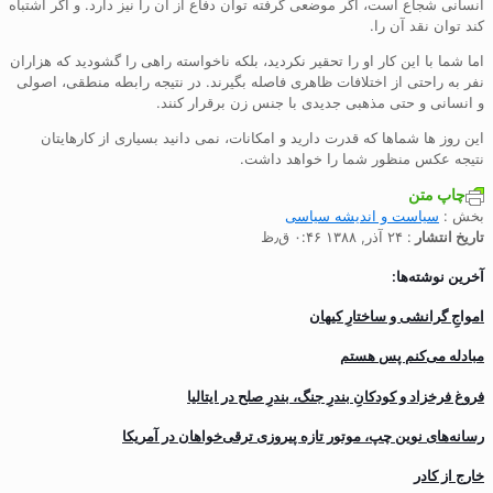
انسانی شجاع است، اگر موضعی گرفته توان دفاع از آن را نیز دارد. و اگر اشتباه
کند توان نقد آن را.
اما شما با این کار او را تحقیر نکردید، بلکه ناخواسته راهی را گشودید که هزاران
نفر به راحتی از اختلافات ظاهری فاصله بگیرند. در نتیجه رابطه منطقی، اصولی
و انسانی و حتی مذهبی جدیدی با جنس زن برقرار کنند.
این روز ها شماها که قدرت دارید و امکانات، نمی دانید بسیاری از کارهایتان
نتیجه عکس منظور شما را خواهد داشت.
چاپ متن
بخش :
سیاست و انديشه سياسی
تاریخ انتشار
: ۲۴ آذر, ۱۳۸۸ ۰:۴۶ ق٫ظ
آخرین نوشته‌ها:
‌امواجِ گرانشی و ساختارِ کیهان
مبادله می‌کنم پس هستم
فروغ فرخزاد و کودکانِ بندرِ جنگ، بندرِ صلح در ایتالیا
رسانه‌های نوین چپ، موتور تازه پیروزی ترقی‌خواهان در آمریکا
خارج از کادر