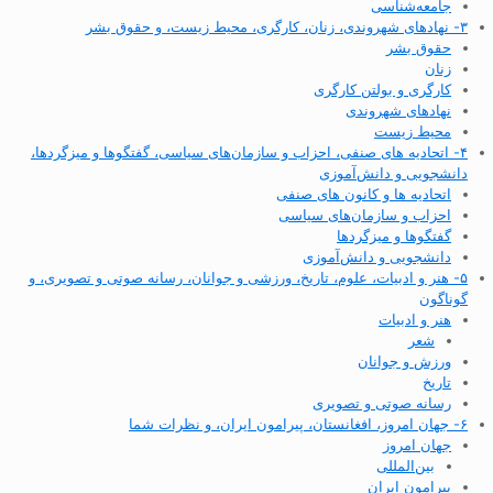
جامعه‌شناسی
۳- نهادهای شهروندی، زنان، کارگری، محیط زیست، و حقوق بشر
حقوق بشر
زنان
کارگری و بولتن کارگری
نهادهای شهروندی
محیط زیست
۴- اتحادیه های صنفی، احزاب و سازمان‌های سیاسی، گفتگوها و میزگردها،
دانشجویی و دانش‌آموزی
اتحادیه ها و کانون های صنفی
احزاب و سازمان‌های سیاسی
گفتگوها و میزگردها
دانشجویی و دانش‌آموزی
۵- هنر و ادبیات، علوم، تاریخ، ورزشی و جوانان، رسانه صوتی و تصویری، و
گوناگون
هنر و ادبیات
شعر
ورزش و جوانان
تاریخ
رسانه صوتی و تصویری
۶- جهان امروز، افغانستان، پیرامون ایران، و نظرات شما
جهان امروز
بین‌المللی
پیرامون ایران