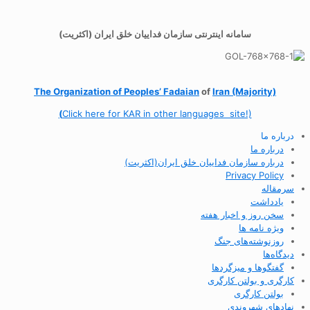
سامانه اینترنتی سازمان فداییان خلق ایران (اکثریت)
The Organization of
Peoples’ Fadaian
of
Iran (Majority)
(
Click here for KAR in other languages site!)
درباره ما
درباره ما
درباره سازمان فداییان خلق ایران(اکثریت)
Privacy Policy
سرمقاله
یادداشت
سخن روز و اخبار هفته
ویژه نامه ها
روزنوشته‌های جنگ
دیدگاه‌ها
گفتگوها و میزگردها
کارگری و بولتن کارگری
بولتن کارگری
نهادهای شهروندی