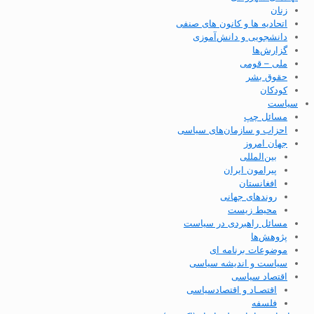
زنان
اتحادیه ها و کانون های صنفی
دانشجویی و دانش‌آموزی
گزارش‌ها
ملی – قومی
حقوق بشر
کودکان
سیاست
مسائل چپ
احزاب و سازمان‌های سیاسی
جهان امروز
بین‌المللی
پیرامون ایران
افغانستان
روندهای جهانی
محیط زیست
مسائل راهبردی در سیاست
پژوهش‌ها
موضوعات برنامه ای
سیاست و اندیشه سیاسی
اقتصاد سیاسی
اقتصـاد و اقتصاد‌سیاسی
فلسفه