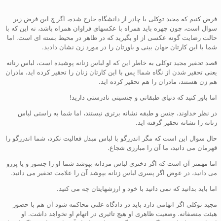
فرض کنیم که مجید توکلی با چادر از دانشگاه خارج شده، اگر چ این فرض زیر
سوال است، چون چهره باید همراه با عکسهای فراوان همراه باشد، نه این که با
حالت رضایت گونه عکسی از او بگیرید که در ظاهر در محیط بسته ای است. اما
شما با این کارتان جهان بینی و باورتان را در مورد زن نشان دادید.
قصد تحقیر مجید توکلی به خاطر این که او لباس زنانه پوشیده است، لباس زنانه
یعنی تحقیر شدن از نگاه شما! پس با این کارتان زنان را تحقیر کرده اید، مادران
هم زن هستند، مادران را هم تحقیر کرده اید.
اما باور کنید که دنیای طبقاتی و جنسیتی نادرستی دارید!
در نظر خداوند، جنس و طبقه نشانه برتری نیستند، اما شما به راستی لباس
زنانه را نشانه تحقیر گرفته اید.
حال سوال این است که مگر اندرزگو با لباس مبدل فعالیت نکرد، شما اندرزگو را
قهرمان می دانید، ما آن را مبارزی شجاع.
اما مهمتر آن است که اگر دختری لباس مردانه بپوشد شما او را جسور و یا پررو
می دانید، در عوض اگر پسری لباس زنانه بپوشد آن را علامت تحقیر می دانید.
اما باید بدانید که نمی دانید با خود و ارزشهایتان چه می کنید.
مجید توکلی اگر اتهامی دارد باید در دادگاه علنی محاکمه شود آن هم با حضور
هیئت منصفانه. وضعیت ظاهری او هیچ تاثیری در اتهام او نخواهد داشت. او