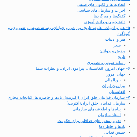
اتحادیه ها و کانون های صنفی
احزاب و سازمان‌های سیاسی
گفتگوها و میزگردها
دانشجویی و دانش‌آموزی
۵- هنر و ادبیات، علوم، تاریخ، ورزشی و جوانان، رسانه صوتی و تصویری، و
گوناگون
هنر و ادبیات
شعر
ورزش و جوانان
تاریخ
رسانه صوتی و تصویری
۶- جهان امروز، افغانستان، پیرامون ایران، و نظرات شما
جهان امروز
بین‌المللی
پیرامون ایران
افغانستان
۷- سازمان فداییان خلق ایران (اکثریت)، یادها و خاطره ها، کتابخانه مجازی
سازمان فداییان خلق ایران(اکثریت)
پیام‌ها و اطلاعیه‌های سازمانی
اسناد سازمان
تدوین محور های حداقلی برای حکومت
یادها و خاطره‌ها
جنبش فدایی