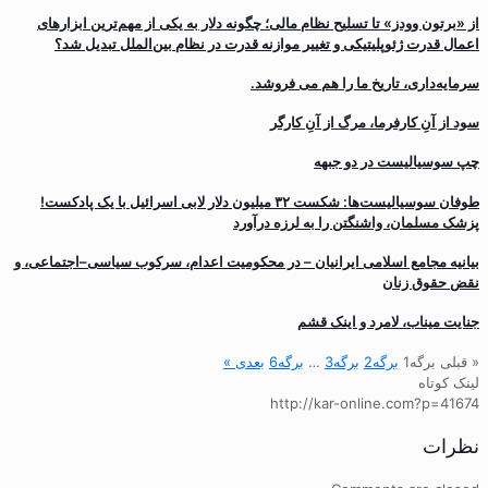
از «برتون وودز» تا تسلیح نظام مالی؛ چگونه دلار به یکی از مهم‌ترین ابزارهای
اعمال قدرت ژئوپلیتیکی و تغییر موازنه قدرت در نظام بین‌الملل تبدیل شد؟
سرمایه‌داری، تاریخ ما را هم می فروشد.
سود از آنِ کارفرما، مرگ از آنِ کارگر
چپ سوسیالیست در دو جبهه
طوفان سوسیالیست‌ها: شکست ۳۲ میلیون دلار لابی اسرائیل با یک پادکست!
پزشک مسلمان، واشنگتن را به لرزه درآورد
بیانیه مجامع اسلامی ایرانیان – در محکومیت اعدام، سرکوب سیاسی–اجتماعی، و
نقض حقوق زنان
جنایت میناب، لامرد و اینک قشم
« قبلی
برگه
1
برگه
2
برگه
3
…
برگه
6
بعدی »
لینک کوتاه
http://kar-online.com?p=41674
نظرات