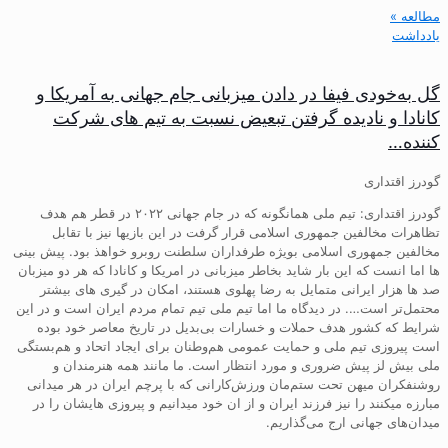
مطالعه »
یادداشت
گل به‌خودی فیفا در دادن میزبانی جام جهانی به آمریکا و
کانادا و نادیده گرفتن تبعیض نسبت به تیم های شرکت
کننده…
گودرز اقتداری
گودرز اقتداری: تیم ملی همانگونه که در جام جهانی ۲۰۲۲ در قطر هم هدف
تظاهرات مخالفین جمهوری اسلامی قرار گرفت در این بازیها نیز با تقابل
مخالفین جمهوری اسلامی بویژه طرفداران سلطنت روبرو خواهذ بود. پیش بینی
ها اما انست که این بار شاید بخاطر میزبانی در امریکا و کانادا که هر دو میزبان
صد ها هزار ایرانی متمایل به رضا پهلوی هستند، امکان در گیری های بیشتر
محتمل‌تر است…. در دیدگاه ما اما تیم ملی تیم تمام مردم ایران است و در این
شرایط که کشور هدف حملات و خسارات بی‌بدیل در تاریخ معاصر خود بوده
است پیروزی تیم ملی و حمایت عمومی هم‌وطنان برای ایجاد اتحاد و هم‌بستگی
ملی بیش لز پیش ضروری و مورد انتظار است. ما مانند همه هنرمندان و
روشنفکران میهن تحت ستم‌مان ورزش‌کارانی که با پرچم ایران در هر میدانی
مبارزه میکنند را نیز فرزند ایران و از ان خود میدانیم و پیروزی هایشان را در
میدان‌های جهانی ارج می‌گذاریم.