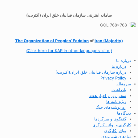
سامانه اینترنتی سازمان فداییان خلق ایران (اکثریت)
The Organization of
Peoples’ Fadaian
of
Iran (Majority)
(
Click here for KAR in other languages site!)
درباره ما
درباره ما
درباره سازمان فداییان خلق ایران(اکثریت)
Privacy Policy
سرمقاله
یادداشت
سخن روز و اخبار هفته
ویژه نامه ها
روزنوشته‌های جنگ
دیدگاه‌ها
گفتگوها و میزگردها
کارگری و بولتن کارگری
بولتن کارگری
نهادهای شهروندی