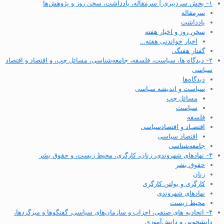
۱- بخش سردبیری | سرمقاله، یادداشت، سخن روز و پژوهش‌ها
سرمقاله
یادداشت
سخن روز و اخبار هفته
اخبار خواندنی هفته…
گفتار هفتگی
۲- دیدگاه ها، سیاست، فلسفه، جامعه‌شناسی، مسائل چپ، و اقتصاد و اقتصاد
سیاسی
دیدگاه‌ها
سیاست و اندیشه سیاسی
مسائل چپ
سیاست
فلسفه
اقتصـاد و اقتصاد‌سیاسی
اقتصاد سیاسی
جامعه‌شناسی
۳- نهادهای شهروندی، زنان، کارگری، محیط زیست، و حقوق بشر
حقوق بشر
زنان
کارگری و بولتن کارگری
نهادهای شهروندی
محیط زیست
۴- اتحادیه های صنفی، احزاب و سازمان‌های سیاسی، گفتگوها و میزگردها،
دانشجویی و دانش‌آموزی