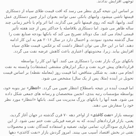
توجهی افزایش ندادند.
بر اساس این نتیحه گیری بنظر می رسد که افت قیمت طلای سیاه از دستکاری
قیمتها ناشی میشود. وامهای بانکی نمی توانند بعنوان ابزار چنین دستکاری عمل
کنند. وامها، البته که، روی قیمتها تأثیر می گذارند، اما اثر وام با تأخیر زمانی چند
ساله ظاهر می شود. اما دستکاری بلافاصله یا حداکثر پس از چند هفته تأثیر
قیمتی ایجاد می کند. مک دونالد تصریح می کند که بانکها بودجه صنایع نفت را
سال گذشته محدود نمودند، و احتمال دارد در سال ۲۰۱۶ هم به این کار ادامه
دهند. اما در این حال می توان انتظار داشت که برعکس، قیمت طلای سیاه
افزایش بیابد. زیرا، محدویتهای اعتباری باعث کاهش عرضه نفت می گردد.
بانکهای بزرگ بازار نفت را دستکاری می کنند. آنها این کار را بواسطه
قراردادهای پیش خرید نفت و دیگر ابزارهای مشتقی (مشتقات) وابسته به نفت
انجام می دهند. به شکلی متناقض، اما قیمت روز (معامله نقطه) بر اساس قیمت
تحویل در آینده (مثلا، پس از یک سال) مشخص می شود.
اما قیمت آینده در نتیجه باصطلاح انتظار تعیین می گردد. «
انتظار
» نیز بنوبه خود،
بواسطه مؤسسات رتبه بندی، انجمن متخصصان و رسانه های جمعی شکل داده
می شود. همه آنها را بانکهای بزرگ مدیریت می کنند. بانکها «انتظار» مورد نظر
خود را سفارش می دهند.
توسعه بازار «
نفت کاغذی
» از اواخر دهه ۷۰ قرن گذشته در جهان آغاز گردید،
یعنی، بازار قراردادهای آینده، که به عرضه فیزیکی نفت ختم نمی شود. از این
قماربازی سوداگران، تمامی تولید، تصفیه و استفاده کنندگان نفت و محصولات
نفتی در بخش اقتصاد آسیب می بینند. امروز گردش بازار «نفت کاغذی» دهها