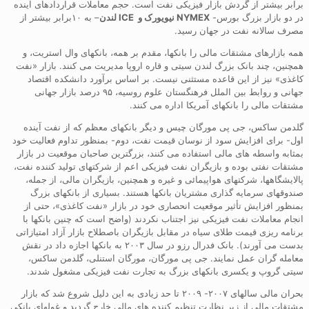
برابر بیشتر از گردش بازار فیزیکی نفت است. حجم معاملات قراردادهای آینده
در دو بازار بزرگ بورس-
NYMEX
نیویورک و
ICE
لندن
– به ۱۰برابر بیشتر از
مصرف سالانه نفت در جهان رسید.
همه بازارهای مشتقات مالی را بانکها، مقدم بر همه، بانکهای وال استریت، و
همچنین، چند بانک بزرگ لندن سیتی و قاره اروپا مدیریت می کنند. بازار «نفت
کاغذی» نیز از این قاعده مستثنی نیست. بر اساس برآورد دانشکده اقتصاد
جهانی و روابط بین الملل فرهنگستان علوم روسیه، ۹۵ درصد بازار جهانی
مشتقات مالی را بانکهای آمریکا اداره می کنند.
گلدمن ساکس، جی پی مورگان چیس و دیگر بانکهای معظم که از نفت آینده
اول- برای افزایش سود از نوسان قیمت نفت، دوم- بمنظور تداوم فعالیت خود
بمثابه واسطه های مالی استفاده می کنند، بزرگترین صاحبان موقعیت در بازار
مشتقات نفتی بوده و بازیگران نفت فیزیکی اعم از شرکتهای تولید کننده نفت،
پالایشگاهها، شرکتهای هواپیمائی و غیره و همچنین، بازیگران مالی، از جمله،
صندوقهای سرمایه گذاری مشتریان بانکها هستند. بسیاری از بانکهای بزرگ
بمنظور افزایش تأثیر موقعیت انحصاری خود در بازار «نفت کاغذی»، حتی از
انجام معاملات نفت فیزیکی نیز اجتناب نکردند (واضح است که چنین بانکها با
برنامه ریزی قیمت طلای سیاه در مقابل بازیگران باصطلاح بازار آزاد امتیازاتی
بدست می آورند). بانک فدرال رزو در سال ۲۰۰۳ به بانکها اجازه داد در نقش
معامله گران عمل نمایند. جی پی مورگان، مورگان استنلی، گلدمن ساکس،
سیتی گروپ و یکسری بانکهای بزرگ به تجارت نفت فیزیکی مشغول شدند.
بحران مالی سالهای ۲۰۰۷- ۲۰۰۹ تا حد زیادی به این دلیل شروع شد که بازار
مشتقات مالی از زیر نظارت تنظیم کننده های مالی خارج گردید و غولهای بانکی