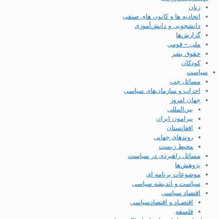
زنان
اتحادیه ها و کانون های صنفی
دانشجویی و دانش‌آموزی
گزارش‌ها
ملی – قومی
حقوق بشر
کودکان
سیاست
مسائل چپ
احزاب و سازمان‌های سیاسی
جهان امروز
بین‌المللی
پیرامون ایران
افغانستان
روندهای جهانی
محیط زیست
مسائل راهبردی در سیاست
پژوهش‌ها
موضوعات برنامه ای
سیاست و اندیشه سیاسی
اقتصاد سیاسی
اقتصـاد و اقتصاد‌سیاسی
فلسفه