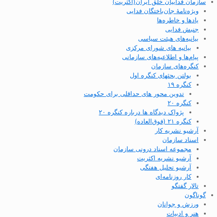
سازمان فداییان خلق ایران(اکثریت)
ویژه‌نامهٔ جان‌باختگان فدایی
یادها و خاطره‌ها
جنبش فدایی
بیانیه‌های هیئت سیاسی
بیانیه های شورای مرکزی
پیام‌ها و اطلاعیه‌های سازمانی
کنگره‌های سازمان
بولتن بحثهای کنگره اول
کنگره ۱۹
تدوین محور های حداقلی برای حکومت
کنگره ۲۰
پژواک دیدگاه ها درباره کنگره ۲۰
کنگره ۲۱ (فوق‌العاده)
آرشیو نشریه کار
اسناد سازمان
مجموعه اسناد درونی سازمان
آرشیو نشریه اکثریت
آرشیو تحلیل هفتگی
کار روزنامه‌ای
تالار گفتگو
گوناگون
ورزش و جوانان
هنر و ادبیات