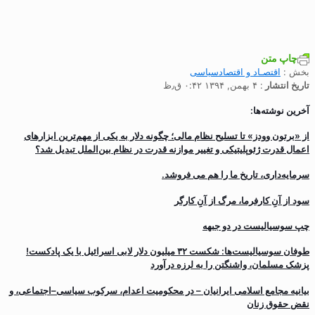
چاپ متن
بخش :
اقتصـاد و اقتصاد‌سیاسی
تاریخ انتشار
: ۴ بهمن, ۱۳۹۴ ۰:۴۲ ق٫ظ
آخرین نوشته‌ها:
از «برتون وودز» تا تسلیح نظام مالی؛ چگونه دلار به یکی از مهم‌ترین ابزارهای
اعمال قدرت ژئوپلیتیکی و تغییر موازنه قدرت در نظام بین‌الملل تبدیل شد؟
سرمایه‌داری، تاریخ ما را هم می فروشد.
سود از آنِ کارفرما، مرگ از آنِ کارگر
چپ سوسیالیست در دو جبهه
طوفان سوسیالیست‌ها: شکست ۳۲ میلیون دلار لابی اسرائیل با یک پادکست!
پزشک مسلمان، واشنگتن را به لرزه درآورد
بیانیه مجامع اسلامی ایرانیان – در محکومیت اعدام، سرکوب سیاسی–اجتماعی، و
نقض حقوق زنان