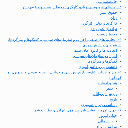
جامعه‌شناسی
۳- نهادهای شهروندی، زنان، کارگری، محیط زیست، و حقوق بشر
حقوق بشر
زنان
کارگری و بولتن کارگری
نهادهای شهروندی
محیط زیست
۴- اتحادیه های صنفی، احزاب و سازمان‌های سیاسی، گفتگوها و میزگردها،
دانشجویی و دانش‌آموزی
اتحادیه ها و کانون های صنفی
احزاب و سازمان‌های سیاسی
گفتگوها و میزگردها
دانشجویی و دانش‌آموزی
۵- هنر و ادبیات، علوم، تاریخ، ورزشی و جوانان، رسانه صوتی و تصویری، و
گوناگون
هنر و ادبیات
شعر
ورزش و جوانان
تاریخ
رسانه صوتی و تصویری
۶- جهان امروز، افغانستان، پیرامون ایران، و نظرات شما
جهان امروز
بین‌المللی
پیرامون ایران