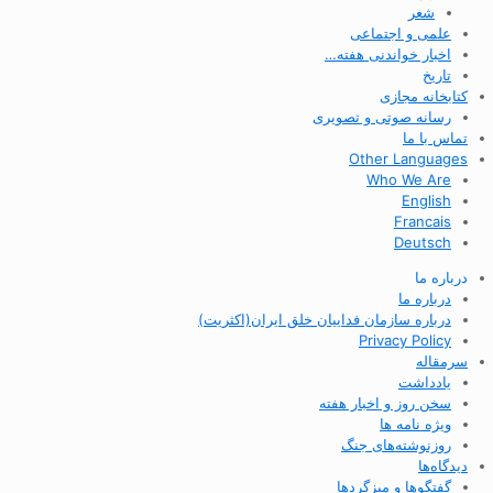
شعر
علمی و اجتماعی
اخبار خواندنی هفته…
تاریخ
کتابخانه مجازی
رسانه صوتی و تصویری
تماس با ما
Other Languages
Who We Are
English
Francais
Deutsch
درباره ما
درباره ما
درباره سازمان فداییان خلق ایران(اکثریت)
Privacy Policy
سرمقاله
یادداشت
سخن روز و اخبار هفته
ویژه نامه ها
روزنوشته‌های جنگ
دیدگاه‌ها
گفتگوها و میزگردها