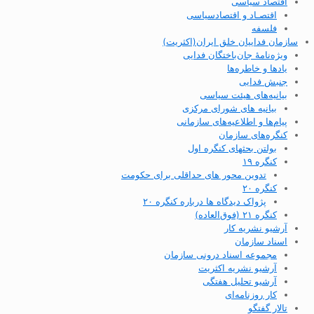
اقتصاد سیاسی
اقتصـاد و اقتصاد‌سیاسی
فلسفه
سازمان فداییان خلق ایران(اکثریت)
ویژه‌نامهٔ جان‌باختگان فدایی
یادها و خاطره‌ها
جنبش فدایی
بیانیه‌های هیئت سیاسی
بیانیه های شورای مرکزی
پیام‌ها و اطلاعیه‌های سازمانی
کنگره‌های سازمان
بولتن بحثهای کنگره اول
کنگره ۱۹
تدوین محور های حداقلی برای حکومت
کنگره ۲۰
پژواک دیدگاه ها درباره کنگره ۲۰
کنگره ۲۱ (فوق‌العاده)
آرشیو نشریه کار
اسناد سازمان
مجموعه اسناد درونی سازمان
آرشیو نشریه اکثریت
آرشیو تحلیل هفتگی
کار روزنامه‌ای
تالار گفتگو