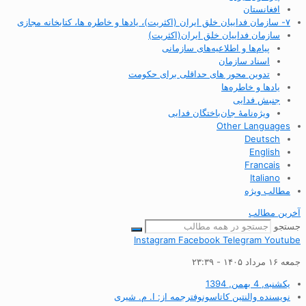
افغانستان
۷- سازمان فداییان خلق ایران (اکثریت)، یادها و خاطره ها، کتابخانه مجازی
سازمان فداییان خلق ایران(اکثریت)
پیام‌ها و اطلاعیه‌های سازمانی
اسناد سازمان
تدوین محور های حداقلی برای حکومت
یادها و خاطره‌ها
جنبش فدایی
ویژه‌نامهٔ جان‌باختگان فدایی
Other Languages
Deutsch
English
Francais
Italiano
مطالب ویژه
آخرین مطالب
جستجو
Instagram
Facebook
Telegram
Youtube
جمعه ۱۶ مرداد ۱۴۰۵ - ۲۳:۳۹
یکشنبه, 4 بهمن, 1394
نویسنده
والنتین کاتاسونوفترجمه از: ا. م. شیری