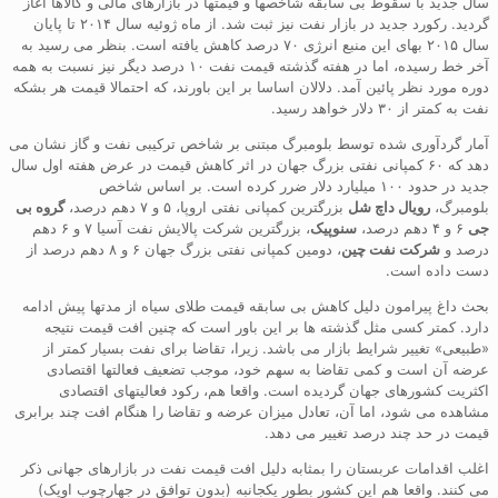
سال جدید با سقوط بی سابقه شاخصها و قیمتها در بازارهای مالی و کالاها آغاز
گردید. رکورد جدید در بازار نفت نیز ثبت شد. از ماه ژوئیه سال ۲۰۱۴ تا پایان
سال ۲۰۱۵ بهای این منبع انرژی ۷۰ درصد کاهش یافته است. بنظر می رسید به
آخر خط رسیده، اما در هفته گذشته قیمت نفت ۱۰ درصد دیگر نیز نسبت به همه
دوره مورد نظر پائین آمد. دلالان اساسا بر این باورند، که احتمالا قیمت هر بشکه
نفت به کمتر از ۳۰ دلار خواهد رسید.
آمار گردآوری شده توسط بلومبرگ مبتنی بر شاخص ترکیبی نفت و گاز نشان می
دهد که ۶۰ کمپانی نفتی بزرگ جهان در اثر کاهش قیمت در عرض هفته اول سال
جدید در حدود ۱۰۰ میلیارد دلار ضرر کرده است. بر اساس شاخص
بلومبرگ،
رویال داچ شل
بزرگترین کمپانی نفتی اروپا، ۵ و ۷ دهم درصد،
گروه بی
جی
۶ و ۴ دهم درصد،
سنوپیک
، بزرگترین شرکت پالایش نفت آسیا ۷ و ۶ دهم
درصد و
شرکت نفت چین
، دومین کمپانی نفتی بزرگ جهان ۶ و ۸ دهم درصد از
دست داده است.
بحث داغ پیرامون دلیل کاهش بی سابقه قیمت طلای سیاه از مدتها پیش ادامه
دارد. کمتر کسی مثل گذشته ها بر این باور است که چنین افت قیمت نتیجه
«طبیعی» تغییر شرایط بازار می باشد. زیرا، تقاضا برای نفت بسیار کمتر از
عرضه آن است و کمی تقاضا به سهم خود، موجب تضعیف فعالتها اقتصادی
اکثریت کشورهای جهان گردیده است. واقعا هم، رکود فعالیتهای اقتصادی
مشاهده می شود، اما آن، تعادل میزان عرضه و تقاضا را هنگام افت چند برابری
قیمت در حد چند درصد تغییر می دهد.
اغلب اقدامات عربستان را بمثابه دلیل افت قیمت نفت در بازارهای جهانی ذکر
می کنند. واقعا هم این کشور بطور یکجانبه (بدون توافق در جهارچوب اوپک)