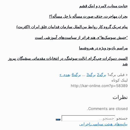
جنایت میناب، لامرد و اینک قشم
بحران مهاجرت‌، حذف صورت مسأله یا حل مسأله؟!
پیام تبریک گروه کار روابط بین‌الملل سازمان فداییان خلق ایران (اکثریت)
“جنبش سوسک‌ها”ی هند فراتر از سیاست‌های آموزشی است
مراسم یادبود ویژه در هیروشیما
السید، دموکرات چپ‌گرای ایالت سوئینگ، در انتخابات مقدماتی میشیگان پیروز
شد
« قبلی
برگه
1
برگه
2
برگه
3
…
برگه
6
بعدی »
لینک کوتاه
http://kar-online.com?p=58389
نظرات
Comments are closed.
جستجو
بیانیه‌های هیئت‌ سیاسی‌ـ‌اجرایی