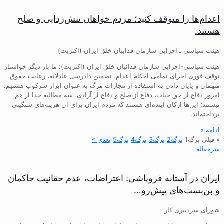
اعدام‌ها را متوقف کنید؛ مردم خواهان تنش‌زدایی و صلح
هستند.
هیئت سیاسی ـ اجرایی سازمان فداییان خلق ایران (اکثریت)
هیئت سیاسی-اجرایی سازمان فدائیان خلق ایران (اکثریت): ما بار دیگر خواستار
توقف فوری اجرای تمامی احکام اعدام، تضمین دادرسی عادلانه، رعایت حقوق
متهمان و پایان دادن به استفاده از مجازات مرگ به عنوان ابزار سرکوب هستیم.
امروز دفاع از حق حیات، دفاع از صلح و دفاع از آزادی، سه مطالبه جدا از هم
نیستند؛ این‌ها ارکان آینده‌ای هستند که مردم ایران برای آن هزینه‌های سنگینی
پرداخته‌اند.
ادامه »
« قبلی
برگه
1
برگه
2
برگه
3
برگه
4
برگه
5
بعدی »
سرمقاله
ایران در آستانه فروپاشی: اعتراضات، عدم حقانیت حاکمان
و بن‌بست‌های پیش‌رو…
شورای سردبیری کار