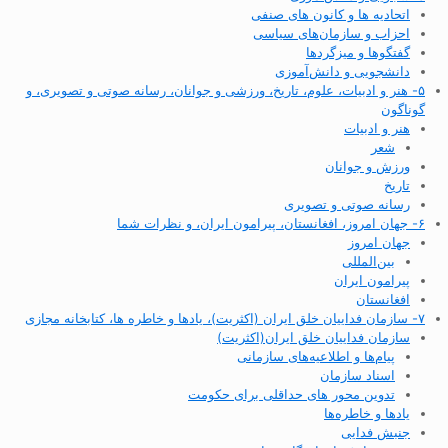
اتحادیه ها و کانون های صنفی
احزاب و سازمان‌های سیاسی
گفتگوها و میزگردها
دانشجویی و دانش‌آموزی
۵- هنر و ادبیات، علوم، تاریخ، ورزشی و جوانان، رسانه صوتی و تصویری، و
گوناگون
هنر و ادبیات
شعر
ورزش و جوانان
تاریخ
رسانه صوتی و تصویری
۶- جهان امروز، افغانستان، پیرامون ایران، و نظرات شما
جهان امروز
بین‌المللی
پیرامون ایران
افغانستان
۷- سازمان فداییان خلق ایران (اکثریت)، یادها و خاطره ها، کتابخانه مجازی
سازمان فداییان خلق ایران(اکثریت)
پیام‌ها و اطلاعیه‌های سازمانی
اسناد سازمان
تدوین محور های حداقلی برای حکومت
یادها و خاطره‌ها
جنبش فدایی