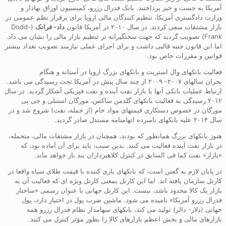
آمریکا به جست و خیز پرداختند. بانک فدرال رزرو، کمیسیون اوراق بهادار و
وزارت دادگستری آمریکا، تنظیم کنندگان مالی اروپا برای برقرار نظم عمومی در
بازار مشتقات سعی کردند. در سال ۲۰۱۰ در آمریکا قانون
داد- فرانک
(Dodd-
Frank) تصویب گردید که جهت سختگیرانه تر تنظیم بازار مالی را نشان می داد.
اما این قانون جنبه قالبی داشت و برای اجرای عملی نیازمند تصویب تعداد بیشتر
قوانین و مقررات خاص بود.
فعالیت بانکهای وال استریت و بانکهای بزرگ اروپا در آستانه و هنگام
بحران سالهای ۲۰۰۷- ۲۰۰۹ از چند سال پیش در آمریکا تحت رسیدگی می باشد.
ارتباط عملیات بانکی آنها با بازار نفت آینده و نفت فیزیکی آشکار گردید. در سال
۲۰۱۲ رسیدگی به فعالیت بانکهای گلدمن ساکس، مورگان استنلی و جی پی
مورگان در خصوص دستکاری قیمتهای مواد خام (از جمله، نفت) شروع شد و در
سال ۲۰۱۴ علیه بانکهای نامبرده اتهامنامه مستدل صادر گردید.
هنوز بانکهای بزرگ همانطور که بودند، همچنان در بازار مشتقات مالی، منجمله،
در بازار نفت آینده فعالیت می کنند. بدین سبب، باید برای آن آماده بود، که
«بازار» نفت کما فی السابق در کنترل کلاهبرداران بند باز خواهد ماند.
در پایان لازم به گفتن است، که بانکهای بازی کننده با قیمت طلای سیاه واقعا در
کارتل سازمان یافته اند. اما این کارتل بمعنی کارتل ویژه ای که فعالیت آن به
بازار یک کالا محدود باشد، نیست. این کارتل جهانی با عنوان رسمی «ساختار
فدرال رزرو آمریکا» نامیده می شود. ماشین ضرب پول در اختیار دارد، پول
جهانی (دلار- دالر) تولید می کند، بانکهای سهامدار نظام فدرال رزرو همه
بازارهای مالی و بخش اعظم بازارهای کالا را بطور مؤثر کنترل می کنند.