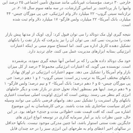
خارجی ۳۰ درصد، مؤسسات غیربانکی مانند صندوق تأمین اجتماعی ۲۵ درصد این
وامها را باز پرداختند. بر اساس گزارشات، در سه ماهه سوم سال ۲۰۱۵، در
ترازنامه سیتی گروپ- ۲۲ میلیارد دلار وام انرژتیکی، جی پی مورگان چیس- ۴۴
میلیارد، بانک آمریکا- ۲۲ میلیارد، ولس فارگو- ۱۷ میلیارد دلار وام ثبت شده
است.
نتیجه گیری اول مک دونالد را می توان قبول کرد: آری، اوپک از مدتها پیش بازار
نفت را مدیریت نمی کند. می توان آن را نیز پذیرفت که بازار نفت را بانکهای
تشکیل دهنده کارتل اداره می کنند. اما استنتاج سوم مبنی بر اینکه اعتبارات
انرژتیکی بمثابه ابزارهای مدیریت عمل می کنند، جای تردید دارد.
خود مک دونالد داده هایی را که بر اساس آنها نتیجه گیری نموده، برشمرده
است. نویسنده می گوید، که اعتبارات انرژتیکی مجموعا ۳ درصد از کل میزان
بازار وام آمریکا را تشکیل می دهد. سهم اعتبارات انرژتیکی در اوراق بهادار
بانکهای مختلف آمریکا به ترتیب زیر است: سیتی گروپ- ۶ و ۱ دهم درصد؛ جی
پی مورگان چیس- ۵ و ۶ دهم درصد؛ بانک آمریکا- ۲ و نیم درصد؛ ولس فارگو- ۱
و ۹ دهم درصد. اینها هم بمنظور ایجاد تحول جدی در بازار نفت و دیگر حاملهای
انرژی کم بنظر می رسند. روشن است که انرژی اولویت اصلی سیاست اعتباری
بانکهای وال استریت را تشکیل نمی دهد. وامهای فرضی بانکی می توانند وسیله
اجرای سیاست ساختاری بلند مدت باشند. برخی کارشناسان به این موضوع
اشاره می کنند، که افت قیمت نفت «طولانی مدت و جدی» خواهد بود. در این
حال، چنین نظرات باید بر آمار سرمایه گذاری در توسعه انواع انرژی های
جایگزین نفت سنتی استوار باشد، اما چنین مدرکی موجود نیست. بانکها حداقل
در سالهای اخیر اعطای وام به طرحهای این انرژی سبز را در حد چندان قابل