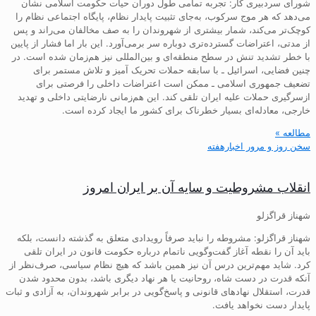
شورای سردبیری کار: تجربه تمامی طول دوران حیات حکومت اسلامی نشان
می‌دهد که هر موج سرکوب، به‌جای تثبیت پایدار نظام، پایگاه اجتماعی نظام را
کوچک‌تر می‌کند، شمار بیشتری از شهروندان را به صف مخالفان می‌راند و پس
از مدتی، اعتراضات گسترده‌تری دوباره سر برمی‌آورد. این بار اما فشار از پایین
با خطر تشدید تنش در سطح منطقه‌ای و بین‌المللی نیز هم‌زمان شده است. در
چنین فضایی، اسرائیل ـ با سابقه حملات تحریک آمیز و تلاش مستمر برای
تضعیف جمهوری اسلامی ـ ممکن است اعتراضات داخلی را فرصتی برای
ازسرگیری حملات علیه ایران تلقی کند. این هم‌زمانی نارضایتی داخلی و تهدید
خارجی، معادله‌ای بسیار خطرناک برای کشور ما ایجاد کرده است.
مطالعه »
سخن روز و مرور اخبارهفته
انقلاب مشروطیت و سایه آن بر ایران امروز
شهناز قراگزلو
شهناز قراگزلو: مشروطه را نباید صرفاً رویدادی متعلق به گذشته دانست، بلکه
باید آن را نقطه آغاز گفت‌وگویی ناتمام درباره حکومت قانون در ایران تلقی
کرد. شاید مهم‌ترین درس آن نیز همین باشد که هیچ نظام سیاسی، صرف‌نظر از
آنکه قدرت در دست شاه، روحانیت یا هر نهاد دیگری باشد، بدون محدود شدن
قدرت، استقلال نهادهای قانونی و پاسخ‌گویی در برابر شهروندان، به آزادی و ثبات
پایدار دست نخواهد یافت.