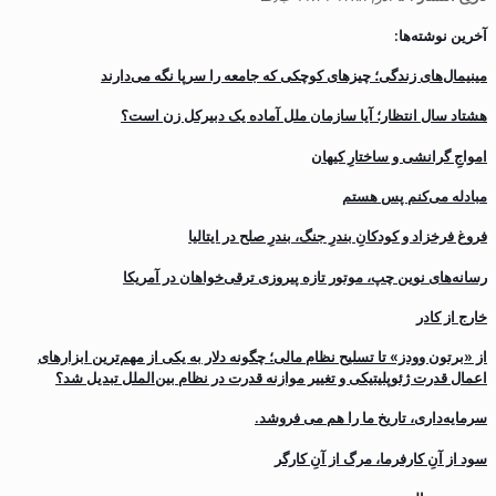
آخرین نوشته‌ها:
مینیمال‌های زندگی؛ چیزهای کوچکی که جامعه را سرپا نگه می‌دارند
هشتاد سال انتظار؛ آیا سازمان ملل آماده یک دبیرکل زن است؟
‌امواجِ گرانشی و ساختارِ کیهان
مبادله می‌کنم پس هستم
فروغ فرخزاد و کودکانِ بندرِ جنگ، بندرِ صلح در ایتالیا
رسانه‌های نوین چپ، موتور تازه پیروزی ترقی‌خواهان در آمریکا
خارج از کادر
از «برتون وودز» تا تسلیح نظام مالی؛ چگونه دلار به یکی از مهم‌ترین ابزارهای
اعمال قدرت ژئوپلیتیکی و تغییر موازنه قدرت در نظام بین‌الملل تبدیل شد؟
سرمایه‌داری، تاریخ ما را هم می فروشد.
سود از آنِ کارفرما، مرگ از آنِ کارگر