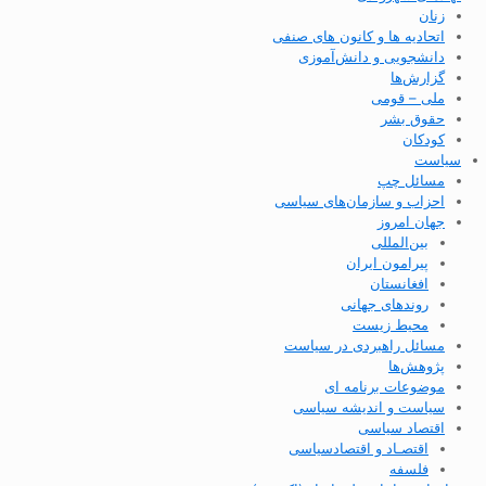
زنان
اتحادیه ها و کانون های صنفی
دانشجویی و دانش‌آموزی
گزارش‌ها
ملی – قومی
حقوق بشر
کودکان
سیاست
مسائل چپ
احزاب و سازمان‌های سیاسی
جهان امروز
بین‌المللی
پیرامون ایران
افغانستان
روندهای جهانی
محیط زیست
مسائل راهبردی در سیاست
پژوهش‌ها
موضوعات برنامه ای
سیاست و اندیشه سیاسی
اقتصاد سیاسی
اقتصـاد و اقتصاد‌سیاسی
فلسفه