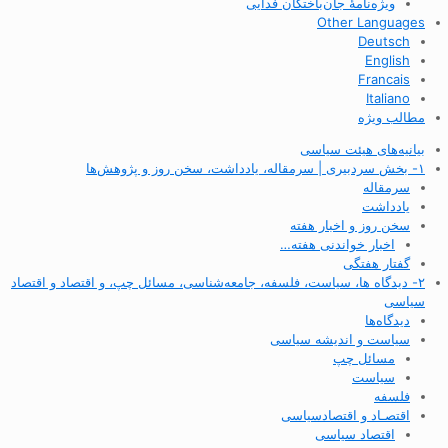
ویژه‌نامهٔ جان‌باختگان فدایی
Other Languages
Deutsch
English
Francais
Italiano
مطالب ویژه
بیانیه‌های هیئت سیاسی
۱- بخش سردبیری | سرمقاله، یادداشت، سخن روز و پژوهش‌ها
سرمقاله
یادداشت
سخن روز و اخبار هفته
اخبار خواندنی هفته…
گفتار هفتگی
۲- دیدگاه ها، سیاست، فلسفه، جامعه‌شناسی، مسائل چپ، و اقتصاد و اقتصاد
سیاسی
دیدگاه‌ها
سیاست و اندیشه سیاسی
مسائل چپ
سیاست
فلسفه
اقتصـاد و اقتصاد‌سیاسی
اقتصاد سیاسی