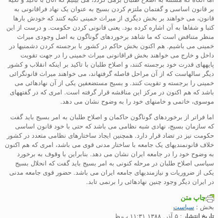
بر قانون اساسی و گفتمان ملتزم کردن بسیج به عنوان یک نهاد فراقانونی به
قانون، می خواهند بر بخش دیگری از میراث خمینی تکیه کنند که خودش بارها
کتبا و شفاها به آن اشاره کرده بود. یعنی قانونی کردن حکومت. و درست از این
منظر متناقض است که ما شاهد برخوردهای گوناگون به اصل وجودی میراث
خمینی می باشیم. هم اکنون بخش حاکم در کشور با برجسته کردن دشمنیها در
داخل و خارج می خواهند بخش فراقانونی میراث خمینی را در جهت تقویت
پایههای قدرت خود برجسته کنند، و اصلاح طلبان با تاکید بر اینکه انقلاب و کشور
دیگر سالهاست که از آن مراحل فاصله گرفتهاند، می خواهند میراث قانونگرائی
خمینی را برجسته و تقویت کنند. و بسیج مستضعفین یکی از آن نهادهائی می
باشد که هم اکنون در مرکز این مناقشه قرار گرفته است. امری که در گفتههای
موسوی، خاتمی و خامنهای خود را به وضوح نشان می دهد.
اما فراتر از برخوردهای گوناگون حاکمان و اصلاح طلبان به امر بسیج باید گفت
که سازمان بسیج، نهادی شبه نظامی می باشد که حتی با خود قانون اساسی
حکومت نیز در تضاد قرار دارد. همچنین ایجاد ساختارهای نظامی متعدد در کشور
خلاف قانونمندیهای یک جامعه با ساختار مدنی قوی می باشد، امری که هم اکنون
به وضوح خود را در جامعه ایران نشان می دهد. بنابراین با وقوف به برخورد
سیاسی اصلاح طلبان در مرحله کنونی به امر بسیج باید گفت که انحلال بسیج
یکی از ضروریات و نیازمندیهای جامعه ایران می باشد. حضور قوی جامعه مدنی
در ایران دیگر وجود چنین نهادهائی را برنمی تابد.
چاپ متن
بخش :
سياست
تاریخ انتشار
: ۵ آذر, ۱۳۸۸ ۱۱:۳۱ ب٫ظ