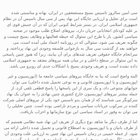
سی امین سالروز تاسیس بسیج مستضعفین در ایران، بهانه و مناسبتی شده
است برای تحلیل و ارزیابی جایگاه این نهاد پس از سی سال تاسیس آن در نظام
جمهوری اسلامی ایران. در بستر شرایط کنونی ایران که در آن جنبش قوی ای
بر علیه کودتای انتخاباتی جریان دارد، نیروهای اصلاح طلب موجود در صحنه
سیاسی کشور، باز با طرح این سئوال که حیطه فعالیتها و وظایف بسیج چیست و
چگونه تعریف می شود، سئوالی که در روزنامه اعتماد ملی آمده است، می
خواهند بعد از گذشت سی سال به بازخوانی فلسفه وجودی این نهاد پرداخته، و
سرانجام جایگاه حقوقی تعریف شدهای برای آن بیابند. زیرا که هنوز چنین پاسخی
به این سئوال در سطح داخلی و در میان همه نیروهای معتقد به جمهوری اسلامی
داده نشده است، و تعریف وجودی بسیج با اشکالات جدی ای روبرو می باشد.
البته واضح است که بنا به جایگاه نیروهای سیاسی جامعه ما (اپوزیسیون و غیر
اپوزیسیون و یا اپوزیسیون قانونی و به نوعی تحمیل شده داخلی) می توان
جوابهای متنوعی داد، و یک سری از این پاسخها را پاسخ قطعی تلقی کرد، از
جمله بیشتر نیروهای اپوزیسیون خارج کشوری چنین نهادی را به عنوان یک نهاد
سرکوبگر می شناسند که از همان بدو تاسیس خود یکی از نیروهای اصلی شرکت
کننده در سرکوب جریانات سیاسی و مردم ناراضی بوده است. چنین تحلیلی را
می توان به وفور در اسناد سیاسی این نوع سازمانها و احزاب بازیافت.
اما از طرف دیگر ما شاهد نوع دیگری از تعریف این نهاد شبه نظامی هستیم که
از طرف بانیان و یا اپوزیسیون به اصطلاح قانونی و تحمیل شده داخلی ارائه می
شود. از جمله خمینی در زمان تاسیس این نهاد چنین به ارزیابی علت وجودی آن
پرداخت: “اگر بخواهیم بسیج را در یک تعریف کوتاه معرفی کنیم باید بگوییم: