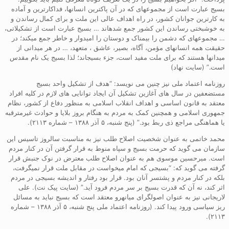
بسیج عبارت است از مجموعهای که در آن پاکترین انسانها، فداکارترین و آماده
به کارترین جوانان کشور، در راه اهداف عالی این ملت و برای کمال رساندن و
به خوشبختی رساندن این کشور جمع شدهاند … بسیج عبارت است از تشکیلاتی،
… مجموعهای که دشمن را بیمناک و دوستان را امیدوار و خاطر جمع میکند؛ در
حقیقت همه انسانهای مؤمن، آگاه، بصیر، عاشق ، متعهد، … در هر میدانی از
میدانها هستند که برای ملت مفید است، جزء بسیجاند؛ لذا بسیج یک نام مقدس
است.” (سایت نهاد)
روزنامه اعتماد ملی نیز چنین می نویسد: “هدف از تشکیل واحد بسیج
مستضعفین در سال های آغازین تشکیل آن ایجاد توانایی های لازم در کلیه افراد
معتقد به قانون اساسی و اهداف انقلاب اسلامی به منظور دفاع از کشور، نظام
جمهوری اسلامی و همچنین کمک به مردم به هنگام بروز بلایا و حوادث غیرمترقبه
یا هماهنگی مراجع ذی ربط بود.” (پنج شنبه، ۵ آذر ۱۳۸۸ – شماره ۲۱۱۳).
محمد خاتمی به عنوان شخصیت اصلاح طلب نیز به مناسبت سالروز تاسیس این
سازمان می گوید که حرمت بسیج و سپاه منوط به قرار گرفتن آن در کنار مردم
است. میرحسین موسوی هم به عنوان اصلاح طلب معترض در نوک جنبش قرار
گرفته می گوید که: “بسیجی که امام میخواست در مقابل ملت قرار نمیگرفت،
بلکه در کنار مردم و پشتسر آنان بود. قرار بود رفتار و اندیشه بسیجی در مردم
اثر کند، نه آن که قدرت بسیج بر سر مردم فرود آید.” (سایت پیک نت). علی
لاریجانی نیز به عنوان اصولگرای میانهرو معتقد است که بسیج نباید به مسائل
ریز سیاسی ورود پیدا کند. (روزنامه اعتماد ملی پنج شنبه، ۵ آذر ۱۳۸۸ – شماره
۲۱۱۳).