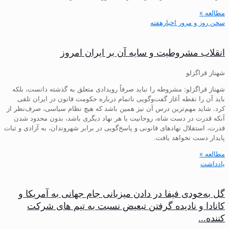
مطالعه »
سخن روز و مرور اخبارهفته
انقلاب مشروطیت و سایه آن بر ایران امروز
شهناز قراگزلو
شهناز قراگزلو: مشروطه را نباید صرفاً رویدادی متعلق به گذشته دانست، بلکه
باید آن را نقطه آغاز گفت‌وگویی ناتمام درباره حکومت قانون در ایران تلقی
کرد. شاید مهم‌ترین درس آن نیز همین باشد که هیچ نظام سیاسی، صرف‌نظر از
آنکه قدرت در دست شاه، روحانیت یا هر نهاد دیگری باشد، بدون محدود شدن
قدرت، استقلال نهادهای قانونی و پاسخ‌گویی در برابر شهروندان، به آزادی و ثبات
پایدار دست نخواهد یافت.
مطالعه »
یادداشت
گل به‌خودی فیفا در دادن میزبانی جام جهانی به آمریکا و
کانادا و نادیده گرفتن تبعیض نسبت به تیم های شرکت
کننده…