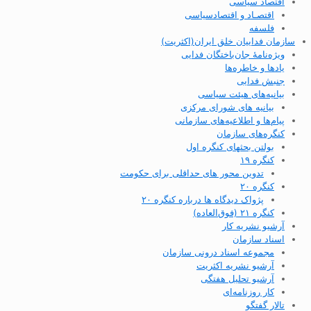
اقتصاد سیاسی
اقتصـاد و اقتصاد‌سیاسی
فلسفه
سازمان فداییان خلق ایران(اکثریت)
ویژه‌نامهٔ جان‌باختگان فدایی
یادها و خاطره‌ها
جنبش فدایی
بیانیه‌های هیئت سیاسی
بیانیه های شورای مرکزی
پیام‌ها و اطلاعیه‌های سازمانی
کنگره‌های سازمان
بولتن بحثهای کنگره اول
کنگره ۱۹
تدوین محور های حداقلی برای حکومت
کنگره ۲۰
پژواک دیدگاه ها درباره کنگره ۲۰
کنگره ۲۱ (فوق‌العاده)
آرشیو نشریه کار
اسناد سازمان
مجموعه اسناد درونی سازمان
آرشیو نشریه اکثریت
آرشیو تحلیل هفتگی
کار روزنامه‌ای
تالار گفتگو