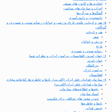
اتحادیه ها و کانون های صنفی
احزاب و سازمان‌های سیاسی
گفتگوها و میزگردها
دانشجویی و دانش‌آموزی
۵- هنر و ادبیات، علوم، تاریخ، ورزشی و جوانان، رسانه صوتی و تصویری، و
گوناگون
هنر و ادبیات
شعر
ورزش و جوانان
تاریخ
رسانه صوتی و تصویری
۶- جهان امروز، افغانستان، پیرامون ایران، و نظرات شما
جهان امروز
بین‌المللی
پیرامون ایران
افغانستان
۷- سازمان فداییان خلق ایران (اکثریت)، یادها و خاطره ها، کتابخانه مجازی
سازمان فداییان خلق ایران(اکثریت)
پیام‌ها و اطلاعیه‌های سازمانی
اسناد سازمان
تدوین محور های حداقلی برای حکومت
یادها و خاطره‌ها
جنبش فدایی