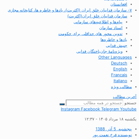
افغانستان
۷- سازمان فداییان خلق ایران (اکثریت)، یادها و خاطره ها، کتابخانه مجازی
سازمان فداییان خلق ایران(اکثریت)
پیام‌ها و اطلاعیه‌های سازمانی
اسناد سازمان
تدوین محور های حداقلی برای حکومت
یادها و خاطره‌ها
جنبش فدایی
ویژه‌نامهٔ جان‌باختگان فدایی
Other Languages
Deutsch
English
Francais
Italiano
مطالب ویژه
آخرین مطالب
جستجو
Instagram
Facebook
Telegram
Youtube
یکشنبه ۱۸ مرداد ۱۴۰۵ - ۱۲:۳۷
پنجشنبه, 5 آذر, 1388
نویسنده
فرخ نعمت پور