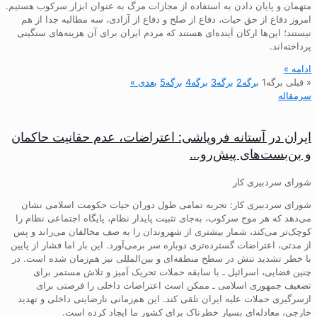
متهمان و پایان دادن به استفاده از مجازات مرگ به عنوان ابزار سرکوب هستیم.
امروز دفاع از حق حیات، دفاع از صلح و دفاع از آزادی، سه مطالبه جدا از هم
نیستند؛ این‌ها ارکان آینده‌ای هستند که مردم ایران برای آن هزینه‌های سنگینی
پرداخته‌اند.
ادامه »
« قبلی
برگه
1
برگه
2
برگه
3
برگه
4
برگه
5
بعدی »
سرمقاله
ایران در آستانه فروپاشی: اعتراضات، عدم حقانیت حاکمان
و بن‌بست‌های پیش‌رو…
شورای سردبیری کار
شورای سردبیری کار: تجربه تمامی طول دوران حیات حکومت اسلامی نشان
می‌دهد که هر موج سرکوب، به‌جای تثبیت پایدار نظام، پایگاه اجتماعی نظام را
کوچک‌تر می‌کند، شمار بیشتری از شهروندان را به صف مخالفان می‌راند و پس
از مدتی، اعتراضات گسترده‌تری دوباره سر برمی‌آورد. این بار اما فشار از پایین
با خطر تشدید تنش در سطح منطقه‌ای و بین‌المللی نیز هم‌زمان شده است. در
چنین فضایی، اسرائیل ـ با سابقه حملات تحریک آمیز و تلاش مستمر برای
تضعیف جمهوری اسلامی ـ ممکن است اعتراضات داخلی را فرصتی برای
ازسرگیری حملات علیه ایران تلقی کند. این هم‌زمانی نارضایتی داخلی و تهدید
خارجی، معادله‌ای بسیار خطرناک برای کشور ما ایجاد کرده است.