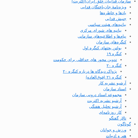
سازمان فداییان خلق ایران(اکثریت)
ویژه‌نامهٔ جان‌باختگان فدایی
یادها و خاطره‌ها
جنبش فدایی
بیانیه‌های هیئت سیاسی
بیانیه های شورای مرکزی
پیام‌ها و اطلاعیه‌های سازمانی
کنگره‌های سازمان
بولتن بحثهای کنگره اول
کنگره ۱۹
تدوین محور های حداقلی برای حکومت
کنگره ۲۰
پژواک دیدگاه ها درباره کنگره ۲۰
کنگره ۲۱ (فوق‌العاده)
آرشیو نشریه کار
اسناد سازمان
مجموعه اسناد درونی سازمان
آرشیو نشریه اکثریت
آرشیو تحلیل هفتگی
کار روزنامه‌ای
تالار گفتگو
گوناگون
ورزش و جوانان
هنر و ادبیات