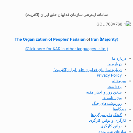
سامانه اینترنتی سازمان فداییان خلق ایران (اکثریت)
The Organization of
Peoples’ Fadaian
of
Iran (Majority)
(
Click here for KAR in other languages site!)
درباره ما
درباره ما
درباره سازمان فداییان خلق ایران(اکثریت)
Privacy Policy
سرمقاله
یادداشت
سخن روز و اخبار هفته
ویژه نامه ها
روزنوشته‌های جنگ
دیدگاه‌ها
گفتگوها و میزگردها
کارگری و بولتن کارگری
بولتن کارگری
نهادهای شهروندی