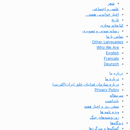
شعر
علمی و اجتماعی
اخبار خواندنی هفته…
تاریخ
کتابخانه مجازی
رسانه صوتی و تصویری
تماس با ما
Other Languages
Who We Are
English
Francais
Deutsch
درباره ما
درباره ما
درباره سازمان فداییان خلق ایران(اکثریت)
Privacy Policy
سرمقاله
یادداشت
سخن روز و اخبار هفته
ویژه نامه ها
روزنوشته‌های جنگ
دیدگاه‌ها
گفتگوها و میزگردها