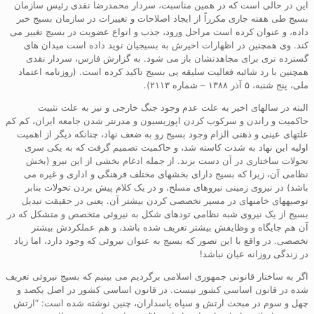
این در حالی است که در همین مناسبت، سردار محمدرضا نقدی رئیس سازمان
بسیج طی هفته جاری مکرراً از ایجاد اصلاحات و تغییرات در سازمان بسیج خبر
داده، و عنوان کرده است مراحل ورود، جذب و انواع عضویت در بسیج تغییر می
کند. وی همچنین در اظهارات اخیرش به بسیجیان نوید داده است میدان های
گسترده تری برای مجاهدتشان باز می شود. به گزارش فارس، سردار نقدی
همچنین با رد شائبه فعالیت سلیقه یی بسیج تاکید کرده است. (روزنامه اعتماد
ملی، پنج شنبه، ۵ آذر ۱۳۸۸ – شماره ۲۱۱۳).
البته در سالهای اخیر به علت عدم وجود جنگ خارجی و نیز به علت تثبیت
حاکمیت و راندن و سرکوب کردن اپوزیسیون و مدرنتر شدن جامعه ایران، کم کم
علتهای عینی و ذهنی الزام وجود بسیج رو به ضعف نهاد، چنانکه دیگر از اهمیت
اولیه این نهاد به شدت کاسته شد، و حاکمیت تصمیم گرفت که به یکی سری
تحولات ساختاری در آن دست بزند. از جمله ادغام بخشی از این نیرو (بخش
نظامی آن، زیرا که بسیج دارای بخشهای مختلف فرهنگی و اداری و غیره می
باشد) در نیروی زمینی نیروهای مسلح، و در یک کلام پیش بردن تحولات بنابر
توصیههای خامنهای در مسیر تخصصی کردن بیشتر آن. یعنی در حقیقت تبدیل
بسیج از یک نیروی شبه نظامی تودهای شکل به نیروئی متخصص و متشکل که در
آن هم جایگاه و وظایفش بیشتر تعریف شده باشد، و هم عملکردش بیشتر
تخصصی. در واقع با این تصور که بسیج به عنوان نیروئی که وجود دارد، اما زیاد
در زندگی روزانه عیان نباشد!
اگر به ساختار قانونی جمهوری اسلامی برگردیم می بینیم که بسیج نیروئی تعریف
شده در قانون اساسی کشور نیست. در قانون اساسی کشور در اصل یکصد و
چهل و سوم در مبحث ارتش و سپاه پاسداران، چنین نوشته شده است: “ارتش