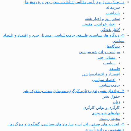
۱- بخش سردبیری | سرمقاله، یادداشت، سخن روز و پژوهش‌ها
سرمقاله
یادداشت
سخن روز و اخبار هفته
اخبار خواندنی هفته…
گفتار هفتگی
۲- دیدگاه ها، سیاست، فلسفه، جامعه‌شناسی، مسائل چپ، و اقتصاد و اقتصاد
سیاسی
دیدگاه‌ها
سیاست و اندیشه سیاسی
مسائل چپ
سیاست
فلسفه
اقتصـاد و اقتصاد‌سیاسی
اقتصاد سیاسی
جامعه‌شناسی
۳- نهادهای شهروندی، زنان، کارگری، محیط زیست، و حقوق بشر
حقوق بشر
زنان
کارگری و بولتن کارگری
نهادهای شهروندی
محیط زیست
۴- اتحادیه های صنفی، احزاب و سازمان‌های سیاسی، گفتگوها و میزگردها،
دانشجویی و دانش‌آموزی