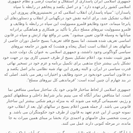
جمهوری اسلامی ایران پاسداری از استقلال و تمامیت ارضی و نظام جمهوری
اسلامی کشور رابرعهده دارد.” و در اصل یکصد و پنجاهم در رابطه با سپاه
پاسداران: “سپاه پاسداران انقلاب اسلامی که در نخستینروزهای پیروزی این
انقلاب تشکیل شد، برای ادامه نقش خود درنگهبانی از انقلاب و دستاوردهای آن
پابرجا میماند، حدود وظایفو قلمرو مسوولیت این سپاه در رابطه با وظایف و
قلمرو مسوولیت نیروهای مسلح دیگر با تأکید بر همکاری و هماهنگی برادرانه
میانآنها به وسیله قانون تعیین میشود.” یعنی در واقع نهاد ارتش و سپاه در قانون
اساسی تعریف شده هستند، اما بسیج فاقد تعریف! بسیج حاصل دوران خاصی از
سالهای بعد از انقلاب است (سال پنجاه و هشت) که هنوز در جامعه نیروهای
سیاسی گوناگونی وجود داشتند، و جمهوری اسلامی به عنوان یک دولت جدید
هنوز تثبیت نشده بود. اعلام تشکیل بسیج از طرف خمینی کاری بود در جهت خود
تشکل یابی بیشتر جناح مذهبی برای تکمیل برنامه و عزم خود در تسخیر نهائی
قدرت سیاسی در ایران. و البته رهبری این نهاد شبه نظامی بنابر اصل یکصد و
ده قانون اساسی خودبخود در حدود وظایف و اختیارات رهبر می باشد. اصلی که
در بند چهارم آن چنین آمده است: “فرماندهی کل نیروهای مسلح”.
جمهوری اسلامی از لحاظ ساختار قانونی خود یک ساختار سیاسی متناقض نما
است. اما متناقض نماتر آنگاه که می بینیم بنابر شرایط داخلی و منطقهای کشور
و رژیم، تصمیماتی گرفته می شوند که به منزله درهم شکنی بیشتر این ساختار
قانونی می باشد. از جمله همین اعلام بسیج در سالهای اول بعد از انقلاب خود
نمونه خوبی از این عدم تعهد به قانون از طرف خود حکومتگران می باشد. و
درست شخصی مثل خامنهای و احمدی نژاد بخشا بر مبنای همین میراث به جا
مانده، در مرحله کنونی دارند عمل می کنند.
اما آنگاه که مسئله به اصلاح طلبان برمی گردد، می بینیم که آنان با تاکید و تکیه