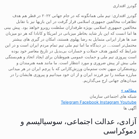
گودرز اقتداری
گودرز اقتداری: تیم ملی همانگونه که در جام جهانی ۲۰۲۲ در قطر هم هدف
تظاهرات مخالفین جمهوری اسلامی قرار گرفت در این بازیها نیز با تقابل
مخالفین جمهوری اسلامی بویژه طرفداران سلطنت روبرو خواهذ بود. پیش بینی
ها اما انست که این بار شاید بخاطر میزبانی در امریکا و کانادا که هر دو میزبان
صد ها هزار ایرانی متمایل به رضا پهلوی هستند، امکان در گیری های بیشتر
محتمل‌تر است…. در دیدگاه ما اما تیم ملی تیم تمام مردم ایران است و در این
شرایط که کشور هدف حملات و خسارات بی‌بدیل در تاریخ معاصر خود بوده
است پیروزی تیم ملی و حمایت عمومی هم‌وطنان برای ایجاد اتحاد و هم‌بستگی
ملی بیش لز پیش ضروری و مورد انتظار است. ما مانند همه هنرمندان و
روشنفکران میهن تحت ستم‌مان ورزش‌کارانی که با پرچم ایران در هر میدانی
مبارزه میکنند را نیز فرزند ایران و از ان خود میدانیم و پیروزی هایشان را در
میدان‌های جهانی ارج می‌گذاریم.
مطالعه »
شبکه های اجتماعی سازمان
Telegram
Facebook
Instagram
Youtube
آگهی ها
آزادی، عدالت اجتماعی، سوسیالیسم و
دموکراسی