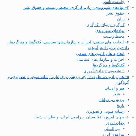
جامعه‌شناسی
۳- نهادهای شهروندی، زنان، کارگری، محیط زیست، و حقوق بشر
حقوق بشر
زنان
کارگری و بولتن کارگری
نهادهای شهروندی
محیط زیست
۴- اتحادیه های صنفی، احزاب و سازمان‌های سیاسی، گفتگوها و میزگردها،
دانشجویی و دانش‌آموزی
اتحادیه ها و کانون های صنفی
احزاب و سازمان‌های سیاسی
گفتگوها و میزگردها
دانشجویی و دانش‌آموزی
۵- هنر و ادبیات، علوم، تاریخ، ورزشی و جوانان، رسانه صوتی و تصویری، و
گوناگون
هنر و ادبیات
شعر
ورزش و جوانان
تاریخ
رسانه صوتی و تصویری
۶- جهان امروز، افغانستان، پیرامون ایران، و نظرات شما
جهان امروز
بین‌المللی
پیرامون ایران