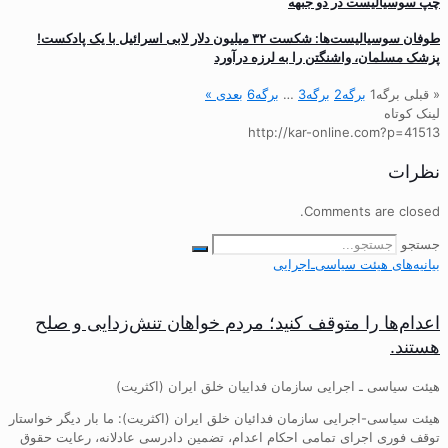
چپ سوسیالیست در دو جبهه
طوفان سوسیالیست‌ها: شکست ۳۲ میلیون دلار لابی اسرائیل با یک پادکست!
پزشک مسلمان، واشنگتن را به لرزه درآورد
« قبلی
برگه
1
برگه
2
برگه
3
…
برگه
6
بعدی »
لینک کوتاه
http://kar-online.com?p=41513
نظرات
Comments are closed.
جستجو
بیانیه‌های هیئت‌ سیاسی‌ـ‌اجرایی
اعدام‌ها را متوقف کنید؛ مردم خواهان تنش‌زدایی و صلح
هستند.
هیئت سیاسی ـ اجرایی سازمان فداییان خلق ایران (اکثریت)
هیئت سیاسی-اجرایی سازمان فدائیان خلق ایران (اکثریت): ما بار دیگر خواستار
توقف فوری اجرای تمامی احکام اعدام، تضمین دادرسی عادلانه، رعایت حقوق