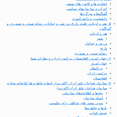
اتحادیه ها و کانون های صنفی
احزاب و سازمان‌های سیاسی
گفتگوها و میزگردها
دانشجویی و دانش‌آموزی
۵- هنر و ادبیات، علوم، تاریخ، ورزشی و جوانان، رسانه صوتی و تصویری، و
گوناگون
هنر و ادبیات
شعر
ورزش و جوانان
تاریخ
رسانه صوتی و تصویری
۶- جهان امروز، افغانستان، پیرامون ایران، و نظرات شما
جهان امروز
بین‌المللی
پیرامون ایران
افغانستان
۷- سازمان فداییان خلق ایران (اکثریت)، یادها و خاطره ها، کتابخانه مجازی
سازمان فداییان خلق ایران(اکثریت)
پیام‌ها و اطلاعیه‌های سازمانی
اسناد سازمان
تدوین محور های حداقلی برای حکومت
یادها و خاطره‌ها
جنبش فدایی