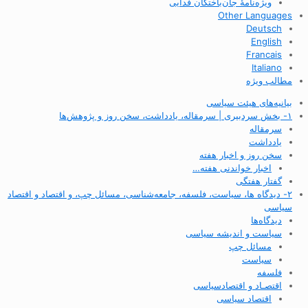
ویژه‌نامهٔ جان‌باختگان فدایی
Other Languages
Deutsch
English
Francais
Italiano
مطالب ویژه
بیانیه‌های هیئت سیاسی
۱- بخش سردبیری | سرمقاله، یادداشت، سخن روز و پژوهش‌ها
سرمقاله
یادداشت
سخن روز و اخبار هفته
اخبار خواندنی هفته…
گفتار هفتگی
۲- دیدگاه ها، سیاست، فلسفه، جامعه‌شناسی، مسائل چپ، و اقتصاد و اقتصاد
سیاسی
دیدگاه‌ها
سیاست و اندیشه سیاسی
مسائل چپ
سیاست
فلسفه
اقتصـاد و اقتصاد‌سیاسی
اقتصاد سیاسی