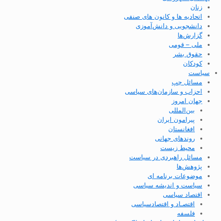
زنان
اتحادیه ها و کانون های صنفی
دانشجویی و دانش‌آموزی
گزارش‌ها
ملی – قومی
حقوق بشر
کودکان
سیاست
مسائل چپ
احزاب و سازمان‌های سیاسی
جهان امروز
بین‌المللی
پیرامون ایران
افغانستان
روندهای جهانی
محیط زیست
مسائل راهبردی در سیاست
پژوهش‌ها
موضوعات برنامه ای
سیاست و اندیشه سیاسی
اقتصاد سیاسی
اقتصـاد و اقتصاد‌سیاسی
فلسفه