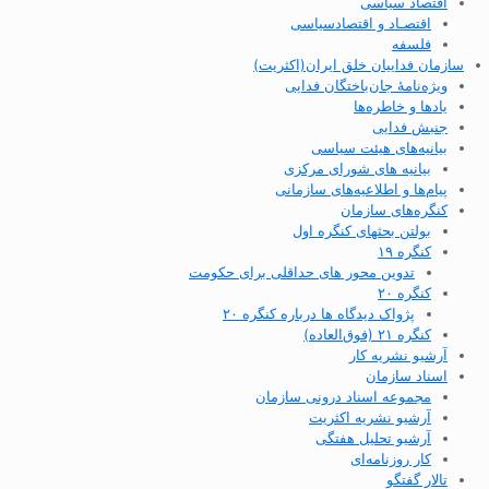
اقتصاد سیاسی
اقتصـاد و اقتصاد‌سیاسی
فلسفه
سازمان فداییان خلق ایران(اکثریت)
ویژه‌نامهٔ جان‌باختگان فدایی
یادها و خاطره‌ها
جنبش فدایی
بیانیه‌های هیئت سیاسی
بیانیه های شورای مرکزی
پیام‌ها و اطلاعیه‌های سازمانی
کنگره‌های سازمان
بولتن بحثهای کنگره اول
کنگره ۱۹
تدوین محور های حداقلی برای حکومت
کنگره ۲۰
پژواک دیدگاه ها درباره کنگره ۲۰
کنگره ۲۱ (فوق‌العاده)
آرشیو نشریه کار
اسناد سازمان
مجموعه اسناد درونی سازمان
آرشیو نشریه اکثریت
آرشیو تحلیل هفتگی
کار روزنامه‌ای
تالار گفتگو