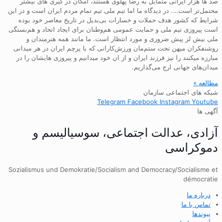
صد ها هزار ایرانی متمایل به رضا پهلوی هستند، امکان در گیری های بیشتر
محتمل‌تر است…. در دیدگاه ما اما تیم ملی تیم تمام مردم ایران است و در این
شرایط که کشور هدف حملات و خسارات بی‌بدیل در تاریخ معاصر خود بوده
است پیروزی تیم ملی و حمایت عمومی هم‌وطنان برای ایجاد اتحاد و هم‌بستگی
ملی بیش لز پیش ضروری و مورد انتظار است. ما مانند همه هنرمندان و
روشنفکران میهن تحت ستم‌مان ورزش‌کارانی که با پرچم ایران در هر میدانی
مبارزه میکنند را نیز فرزند ایران و از ان خود میدانیم و پیروزی هایشان را در
میدان‌های جهانی ارج می‌گذاریم.
مطالعه »
شبکه های اجتماعی سازمان
Telegram
Facebook
Instagram
Youtube
آگهی ها
آزادی، عدالت اجتماعی، سوسیالیسم و
دموکراسی
Sozialismus und Demokratie/Socialism and Democracy/Socialisme et
démocratie
درباره ما
تماس با ما
پیوندها