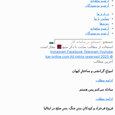
آرشیو ماهیانه
آرشیو نویسندگان
درباره ما
تماس با ما
پیوندها
آرشیو ماهیانه
آرشیو نویسندگان
جستجو
استفاده از مطالب سایت با ذکر منبع
کار
مجاز است.
Instagram
Facebook
Telegram
Youtube
© 2025 kar-online.com All rights reserved
آخرین مطالب
‌امواجِ گرانشی و ساختارِ کیهان
ادامه مطلب
مبادله می‌کنم پس هستم
ادامه مطلب
فروغ فرخزاد و کودکانِ بندرِ جنگ، بندرِ صلح در ایتالیا