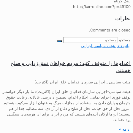
لینک کوتاه
http://kar-online.com?p=49100
نظرات
Comments are closed.
جستجو
بیانیه‌های هیئت‌ سیاسی‌ـ‌اجرایی
اعدام‌ها را متوقف کنید؛ مردم خواهان تنش‌زدایی و صلح
هستند.
هیئت سیاسی ـ اجرایی سازمان فداییان خلق ایران (اکثریت)
هیئت سیاسی-اجرایی سازمان فدائیان خلق ایران (اکثریت): ما بار دیگر خواستار
توقف فوری اجرای تمامی احکام اعدام، تضمین دادرسی عادلانه، رعایت حقوق
متهمان و پایان دادن به استفاده از مجازات مرگ به عنوان ابزار سرکوب هستیم.
امروز دفاع از حق حیات، دفاع از صلح و دفاع از آزادی، سه مطالبه جدا از هم
نیستند؛ این‌ها ارکان آینده‌ای هستند که مردم ایران برای آن هزینه‌های سنگینی
پرداخته‌اند.
ادامه »