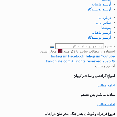
آرشیو ماهیانه
آرشیو نویسندگان
درباره ما
تماس با ما
پیوندها
آرشیو ماهیانه
آرشیو نویسندگان
جستجو
استفاده از مطالب سایت با ذکر منبع
کار
مجاز است.
Instagram
Facebook
Telegram
Youtube
© 2025 kar-online.com All rights reserved
آخرین مطالب
‌امواجِ گرانشی و ساختارِ کیهان
ادامه مطلب
مبادله می‌کنم پس هستم
ادامه مطلب
فروغ فرخزاد و کودکانِ بندرِ جنگ، بندرِ صلح در ایتالیا