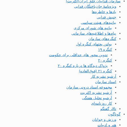
سازمان فداییان خلق ایران(اکثریت)
ویژه‌نامهٔ جان‌باختگان فدایی
یادها و خاطره‌ها
جنبش فدایی
بیانیه‌های هیئت سیاسی
بیانیه های شورای مرکزی
پیام‌ها و اطلاعیه‌های سازمانی
کنگره‌های سازمان
بولتن بحثهای کنگره اول
کنگره ۱۹
تدوین محور های حداقلی برای حکومت
کنگره ۲۰
پژواک دیدگاه ها درباره کنگره ۲۰
کنگره ۲۱ (فوق‌العاده)
آرشیو نشریه کار
اسناد سازمان
مجموعه اسناد درونی سازمان
آرشیو نشریه اکثریت
آرشیو تحلیل هفتگی
کار روزنامه‌ای
تالار گفتگو
گوناگون
ورزش و جوانان
هنر و ادبیات