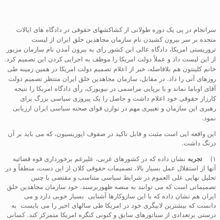
سرانجام در پی یک دوره طولانی از کشاکشهای حقوقی در دادگاه های ایالات
متحده بر سر بیرون کشیدن نام سازمان مجاهدین خلق ایران از لیست
تروریستی امریکا، دادگاه عالی این کشور رای به بیرون آمدن نام سازمان مزبور
از این لیست داد و عملاً دولت امریکا را موظف به اجرایی کردن این تصمیم کرد.
خانم کلینتون هم بلافاصله، خبر از اعلام تصمیم دولت امریکا در همین زمینه طی
روزهای آتی را داد. در مقابل، سازمان مجاهدین خلق ایران منتظر تصمیم دولت
آقای اوباما نماند و با برپایی مراسمی در نیویورک، رأی دادگاه امریکا را نتیجه
کارزار حقوقی خود اعلام داشت و حاصل را یک پیروزی سیاسی بزرگ برای
رهبری این سازمان و تغییری مهم در توازن قوای صحنه سیاسی ایران ارزیابی
نمود.
این واقعه ایی است مثبت و قابل تاکید در صفوف اپوزیسیون، که می باید بر آن
درنگ داشت.
۱)
تجربه
نشان داده که در کشورهای غربی، علیرغم برخورداری قوه قضائیه
آنها از استقلال عمل بسیار بالا، تصمیمات حقوقی کلان از این دست، منطقاً و در
تحلیل نهایی علی العموم در شرایط سیاسی متناسب و مقتضی با چنین
تصمیماتی است که می توانند به منصه ظهوربرسند. خود سازمان مجاهدین خلق
ایران هم نشان داده که با این سازوکارها آشنایی بسیار خوبی دارد و می
دانست که بیشترین لابیگری خود در امریکا طی سالهای اخیر را می بایست به
درستی برتعدادی از سناتورهای سابق و کنونی کنگره امریکا متمرکز کند. کسانی