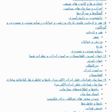
اتحادیه ها و کانون های صنفی
احزاب و سازمان‌های سیاسی
گفتگوها و میزگردها
دانشجویی و دانش‌آموزی
۵- هنر و ادبیات، علوم، تاریخ، ورزشی و جوانان، رسانه صوتی و تصویری، و
گوناگون
هنر و ادبیات
شعر
ورزش و جوانان
تاریخ
رسانه صوتی و تصویری
۶- جهان امروز، افغانستان، پیرامون ایران، و نظرات شما
جهان امروز
بین‌المللی
پیرامون ایران
افغانستان
۷- سازمان فداییان خلق ایران (اکثریت)، یادها و خاطره ها، کتابخانه مجازی
سازمان فداییان خلق ایران(اکثریت)
پیام‌ها و اطلاعیه‌های سازمانی
اسناد سازمان
تدوین محور های حداقلی برای حکومت
یادها و خاطره‌ها
جنبش فدایی