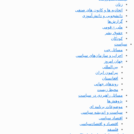
زنان
اتحادیه ها و کانون های صنفی
دانشجویی و دانش‌آموزی
گزارش‌ها
ملی – قومی
حقوق بشر
کودکان
سیاست
مسائل چپ
احزاب و سازمان‌های سیاسی
جهان امروز
بین‌المللی
پیرامون ایران
افغانستان
روندهای جهانی
محیط زیست
مسائل راهبردی در سیاست
پژوهش‌ها
موضوعات برنامه ای
سیاست و اندیشه سیاسی
اقتصاد سیاسی
اقتصـاد و اقتصاد‌سیاسی
فلسفه