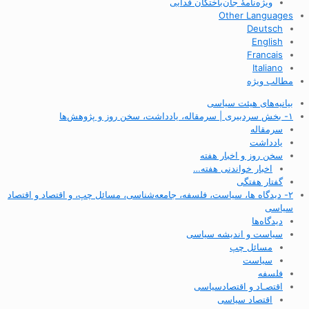
ویژه‌نامهٔ جان‌باختگان فدایی
Other Languages
Deutsch
English
Francais
Italiano
مطالب ویژه
بیانیه‌های هیئت سیاسی
۱- بخش سردبیری | سرمقاله، یادداشت، سخن روز و پژوهش‌ها
سرمقاله
یادداشت
سخن روز و اخبار هفته
اخبار خواندنی هفته…
گفتار هفتگی
۲- دیدگاه ها، سیاست، فلسفه، جامعه‌شناسی، مسائل چپ، و اقتصاد و اقتصاد
سیاسی
دیدگاه‌ها
سیاست و اندیشه سیاسی
مسائل چپ
سیاست
فلسفه
اقتصـاد و اقتصاد‌سیاسی
اقتصاد سیاسی