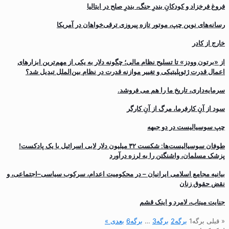
فروغ فرخزاد و کودکانِ بندرِ جنگ، بندرِ صلح در ایتالیا
رسانه‌های نوین چپ، موتور تازه پیروزی ترقی‌خواهان در آمریکا
خارج از کادر
از «برتون وودز» تا تسلیح نظام مالی؛ چگونه دلار به یکی از مهم‌ترین ابزارهای
اعمال قدرت ژئوپلیتیکی و تغییر موازنه قدرت در نظام بین‌الملل تبدیل شد؟
سرمایه‌داری، تاریخ ما را هم می فروشد.
سود از آنِ کارفرما، مرگ از آنِ کارگر
چپ سوسیالیست در دو جبهه
طوفان سوسیالیست‌ها: شکست ۳۲ میلیون دلار لابی اسرائیل با یک پادکست!
پزشک مسلمان، واشنگتن را به لرزه درآورد
بیانیه مجامع اسلامی ایرانیان – در محکومیت اعدام، سرکوب سیاسی–اجتماعی، و
نقض حقوق زنان
جنایت میناب، لامرد و اینک قشم
« قبلی
برگه
1
برگه
2
برگه
3
…
برگه
6
بعدی »