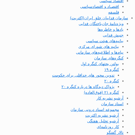
اقتصاد سیاسی
اقتصـاد و اقتصاد‌سیاسی
فلسفه
سازمان فداییان خلق ایران(اکثریت)
ویژه‌نامهٔ جان‌باختگان فدایی
یادها و خاطره‌ها
جنبش فدایی
بیانیه‌های هیئت سیاسی
بیانیه های شورای مرکزی
پیام‌ها و اطلاعیه‌های سازمانی
کنگره‌های سازمان
بولتن بحثهای کنگره اول
کنگره ۱۹
تدوین محور های حداقلی برای حکومت
کنگره ۲۰
پژواک دیدگاه ها درباره کنگره ۲۰
کنگره ۲۱ (فوق‌العاده)
آرشیو نشریه کار
اسناد سازمان
مجموعه اسناد درونی سازمان
آرشیو نشریه اکثریت
آرشیو تحلیل هفتگی
کار روزنامه‌ای
تالار گفتگو