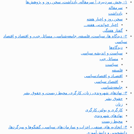
۱- بخش سردبیری | سرمقاله، یادداشت، سخن روز و پژوهش‌ها
سرمقاله
یادداشت
سخن روز و اخبار هفته
اخبار خواندنی هفته…
گفتار هفتگی
۲- دیدگاه ها، سیاست، فلسفه، جامعه‌شناسی، مسائل چپ، و اقتصاد و اقتصاد
سیاسی
دیدگاه‌ها
سیاست و اندیشه سیاسی
مسائل چپ
سیاست
فلسفه
اقتصـاد و اقتصاد‌سیاسی
اقتصاد سیاسی
جامعه‌شناسی
۳- نهادهای شهروندی، زنان، کارگری، محیط زیست، و حقوق بشر
حقوق بشر
زنان
کارگری و بولتن کارگری
نهادهای شهروندی
محیط زیست
۴- اتحادیه های صنفی، احزاب و سازمان‌های سیاسی، گفتگوها و میزگردها،
دانشجویی و دانش‌آموزی