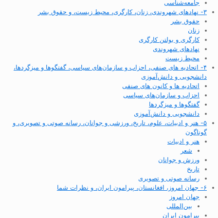
جامعه‌شناسی
۳- نهادهای شهروندی، زنان، کارگری، محیط زیست، و حقوق بشر
حقوق بشر
زنان
کارگری و بولتن کارگری
نهادهای شهروندی
محیط زیست
۴- اتحادیه های صنفی، احزاب و سازمان‌های سیاسی، گفتگوها و میزگردها،
دانشجویی و دانش‌آموزی
اتحادیه ها و کانون های صنفی
احزاب و سازمان‌های سیاسی
گفتگوها و میزگردها
دانشجویی و دانش‌آموزی
۵- هنر و ادبیات، علوم، تاریخ، ورزشی و جوانان، رسانه صوتی و تصویری، و
گوناگون
هنر و ادبیات
شعر
ورزش و جوانان
تاریخ
رسانه صوتی و تصویری
۶- جهان امروز، افغانستان، پیرامون ایران، و نظرات شما
جهان امروز
بین‌المللی
پیرامون ایران