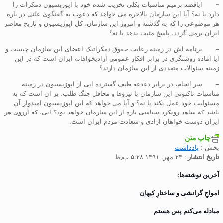
–
آیاقصد ترمیم مناسبات بکلی تخریب شده خود با اپوزیسیون دمکرات را
دارد یا نه؟ آیا این سازمان بالاخره می خواهد که دعوت به گفتگوی علنی در باره
هر موضوعی را که به گذشته و امروز این سازمان، کل اپوزیسیون و تاریخ معاصر
ایران برمی گردد، پاسخ مثبت بدهد یا نه؟
–
برنامه اش در زمینه رعایت حقوق دمکراتیک اعضای این سازمان چیست و
آیا آماده روشنگری در برابر افکار عمومی آزادیخواهانه ایران است که در این
زمینه سئوالات متعددی از این سازمان دارند؟
–
سر انجام، در برابر دغدغه طیف گسترده ایی از اپوزیسیون در زمینه
مناسبات تاکنونی این سازمان با نیروها و محافل جنگ طلب، بر آن است که به
مسئولیت خود عمل بکند یا نه؟ و آیا می خواهد که این اپوزیسیون امیدوار آن
باشد که شاهد رویکرد سیاسی تازه از این سازمان خواهد بود؟ آنی، که آرزوی هر
ایران دوست خواهان آزادی و سعادت مردم ایران است.
چاپ متن
بخش :
یادداشت
تاریخ انتشار
: ۲۳ مهر, ۱۳۹۱ ۵:۲۸ ب٫ظ
آخرین نوشته‌ها:
‌امواجِ گرانشی و ساختارِ کیهان
مبادله می‌کنم پس هستم