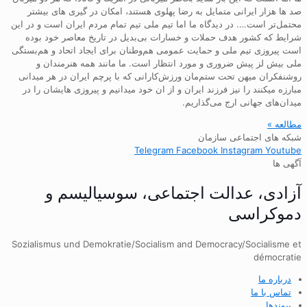
صد ها هزار ایرانی متمایل به رضا پهلوی هستند، امکان در گیری های بیشتر
محتمل‌تر است…. در دیدگاه ما اما تیم ملی تیم تمام مردم ایران است و در این
شرایط که کشور هدف حملات و خسارات بی‌بدیل در تاریخ معاصر خود بوده
است پیروزی تیم ملی و حمایت عمومی هم‌وطنان برای ایجاد اتحاد و هم‌بستگی
ملی بیش لز پیش ضروری و مورد انتظار است. ما مانند همه هنرمندان و
روشنفکران میهن تحت ستم‌مان ورزش‌کارانی که با پرچم ایران در هر میدانی
مبارزه میکنند را نیز فرزند ایران و از ان خود میدانیم و پیروزی هایشان را در
میدان‌های جهانی ارج می‌گذاریم.
مطالعه »
شبکه های اجتماعی سازمان
Telegram
Facebook
Instagram
Youtube
آگهی ها
آزادی، عدالت اجتماعی، سوسیالیسم و
دموکراسی
Sozialismus und Demokratie/Socialism and Democracy/Socialisme et
démocratie
درباره ما
تماس با ما
پیوندها