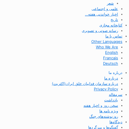
شعر
علمی و اجتماعی
اخبار خواندنی هفته…
تاریخ
کتابخانه مجازی
رسانه صوتی و تصویری
تماس با ما
Other Languages
Who We Are
English
Francais
Deutsch
درباره ما
درباره ما
درباره سازمان فداییان خلق ایران(اکثریت)
Privacy Policy
سرمقاله
یادداشت
سخن روز و اخبار هفته
ویژه نامه ها
روزنوشته‌های جنگ
دیدگاه‌ها
گفتگوها و میزگردها