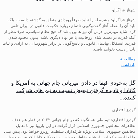
شهناز قراگزلو
شهناز قراگزلو: مشروطه را نباید صرفاً رویدادی متعلق به گذشته دانست، بلکه
باید آن را نقطه آغاز گفت‌وگویی ناتمام درباره حکومت قانون در ایران تلقی
کرد. شاید مهم‌ترین درس آن نیز همین باشد که هیچ نظام سیاسی، صرف‌نظر از
آنکه قدرت در دست شاه، روحانیت یا هر نهاد دیگری باشد، بدون محدود شدن
قدرت، استقلال نهادهای قانونی و پاسخ‌گویی در برابر شهروندان، به آزادی و ثبات
پایدار دست نخواهد یافت.
مطالعه »
یادداشت
گل به‌خودی فیفا در دادن میزبانی جام جهانی به آمریکا و
کانادا و نادیده گرفتن تبعیض نسبت به تیم های شرکت
کننده…
گودرز اقتداری
گودرز اقتداری: تیم ملی همانگونه که در جام جهانی ۲۰۲۲ در قطر هم هدف
تظاهرات مخالفین جمهوری اسلامی قرار گرفت در این بازیها نیز با تقابل
مخالفین جمهوری اسلامی بویژه طرفداران سلطنت روبرو خواهذ بود. پیش بینی
ها اما انست که این بار شاید بخاطر میزبانی در امریکا و کانادا که هر دو میزبان