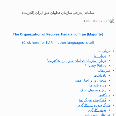
سامانه اینترنتی سازمان فداییان خلق ایران (اکثریت)
The Organization of
Peoples’ Fadaian
of
Iran (Majority)
(
Click here for KAR in other languages site!)
درباره ما
درباره ما
درباره سازمان فداییان خلق ایران(اکثریت)
Privacy Policy
سرمقاله
یادداشت
سخن روز و اخبار هفته
ویژه نامه ها
روزنوشته‌های جنگ
دیدگاه‌ها
گفتگوها و میزگردها
کارگری و بولتن کارگری
بولتن کارگری
نهادهای شهروندی