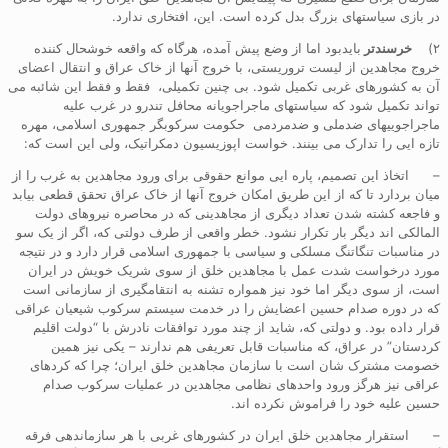
در بازی سیاستهای بزرگ بدل کرده است. این، افتخاری ندارد.
۲)
خرسندتر
بایدبود اما از وضع پیش آمده، هرگاه که واقعه خوشحال کننده
خروج مجاهدین از لیست تروریستی، با خروج آنها از خاک عراق و انتقال اعضای
آن به کشورهای غربی تکمیل شود. بی چنین تکمیلی، فقط و فقط این شائبه می
تواند تکمیل شود که سیاستهای ماجراجویانه محافل تندرو در غرب علیه
ماجراجوییهای ضدملی و ضدمردمی حکومت سرکوبگر جمهوری اسلامی، مهره
تازه ایی را تدارک می بینند. خواست اپوزیسیون دمکراتیک، ولی این است که:
– اتخاذ این تصمیم، پاره ایی موانع حقوقی برای ورود مجاهدین به غرب را از
میان بردارد تا که از این طریق امکان خروج آنها از خاک عراق تحقق قطعی بیابد
و فاجعه کشته شدن تعداد دیگری از مجاهدینی که در محاصره نیروهای دولت
المالکی اند دیگر بار تکرار نشود. خطر واقعی از طرف دولتی که، اگر از یک سو
در مناسبات تنگاتنگ مسلکی و سیاسی با جمهوری اسلامی قرار دارد و در نتیجه
مورد درخواست شدت عمل با مجاهدین خلق از سوی شریک خویش در ایران
است، از سوی دیگر اما خود نیز همواره تشنه به انتقامگیری از سازمانی است
که در دوره صدام حسین اعضایش را در خدمت سیستم سرکوب شیعیان عراقی
قرار داده بود. و دولتی که، شاید از چند مورد توافقات نادرش با “دولت اقلیم
کردستان” در عراق، که مناسبات قابل تعریفی هم ندارند – یکی نیز همین
خصومت مشترک شان است با سازمان مجاهدین خلق ایران؛ چرا که کردهای
عراقی نیز هرگز ورود واحدهای نظامی مجاهدین در عملیات سرکوب صدام
حسین علیه خود را فراموش نکرده اند.
– استقرار مجاهدین خلق ایران در کشورهای غربی با هر سازماندهی فرقه