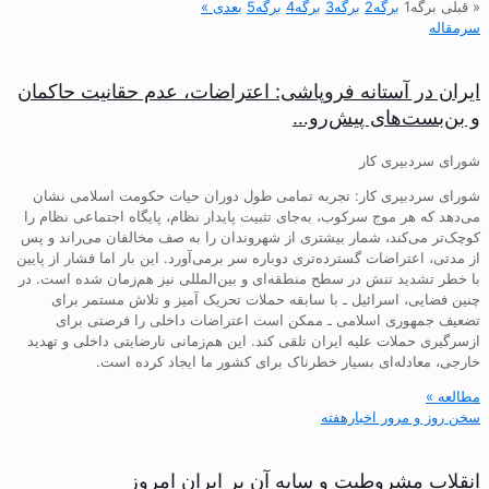
« قبلی
برگه
1
برگه
2
برگه
3
برگه
4
برگه
5
بعدی »
سرمقاله
ایران در آستانه فروپاشی: اعتراضات، عدم حقانیت حاکمان
و بن‌بست‌های پیش‌رو…
شورای سردبیری کار
شورای سردبیری کار: تجربه تمامی طول دوران حیات حکومت اسلامی نشان
می‌دهد که هر موج سرکوب، به‌جای تثبیت پایدار نظام، پایگاه اجتماعی نظام را
کوچک‌تر می‌کند، شمار بیشتری از شهروندان را به صف مخالفان می‌راند و پس
از مدتی، اعتراضات گسترده‌تری دوباره سر برمی‌آورد. این بار اما فشار از پایین
با خطر تشدید تنش در سطح منطقه‌ای و بین‌المللی نیز هم‌زمان شده است. در
چنین فضایی، اسرائیل ـ با سابقه حملات تحریک آمیز و تلاش مستمر برای
تضعیف جمهوری اسلامی ـ ممکن است اعتراضات داخلی را فرصتی برای
ازسرگیری حملات علیه ایران تلقی کند. این هم‌زمانی نارضایتی داخلی و تهدید
خارجی، معادله‌ای بسیار خطرناک برای کشور ما ایجاد کرده است.
مطالعه »
سخن روز و مرور اخبارهفته
انقلاب مشروطیت و سایه آن بر ایران امروز