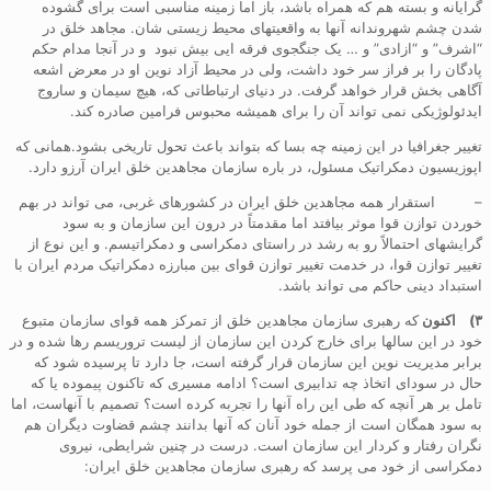
گرایانه و بسته هم که همراه باشد، باز اما زمینه مناسبی است برای گشوده
شدن چشم شهروندانه آنها به واقعیتهای محیط زیستی شان. مجاهد خلق در
“اشرف” و “ازادی” و … یک جنگجوی فرقه ایی بیش نبود و در آنجا مدام حکم
پادگان را بر فراز سر خود داشت، ولی در محیط آزاد نوین او در معرض اشعه
آگاهی بخش قرار خواهد گرفت. در دنیای ارتباطاتی که، هیچ سیمان و ساروج
ایدئولوژیکی نمی تواند آن را برای همیشه محبوس فرامین صادره کند.
تغییر جغرافیا در این زمینه چه بسا که بتواند باعث تحول تاریخی بشود.همانی که
اپوزیسیون دمکراتیک مسئول، در باره سازمان مجاهدین خلق ایران آرزو دارد.
– استقرار همه مجاهدین خلق ایران در کشورهای غربی، می تواند در بهم
خوردن توازن قوا موثر بیافتد اما مقدمتاً در درون این سازمان و به سود
گرایشهای احتمالاً رو به رشد در راستای دمکراسی و دمکراتیسم. و این نوع از
تغییر توازن قوا، در خدمت تغییر توازن قوای بین مبارزه دمکراتیک مردم ایران با
استبداد دینی حاکم می تواند باشد.
۳)
اکنون
که رهبری سازمان مجاهدین خلق از تمرکز همه قوای سازمان متبوع
خود در این سالها برای خارج کردن این سازمان از لیست تروریسم رها شده و در
برابر مدیریت نوین این سازمان قرار گرفته است، جا دارد تا پرسیده شود که
حال در سودای اتخاذ چه تدابیری است؟ ادامه مسیری که تاکنون پیموده یا که
تامل بر هر آنچه که طی این راه آنها را تجربه کرده است؟ تصمیم با آنهاست، اما
به سود همگان است از جمله خود آنان که آنها بدانند چشم قضاوت دیگران هم
نگران رفتار و کردار این سازمان است. درست در چنین شرایطی، نیروی
دمکراسی از خود می پرسد که رهبری سازمان مجاهدین خلق ایران: