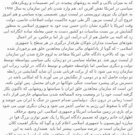
که به میزان بالایی و البته به روشهای پیچیده، در امر تصمیمات و رویکردهای
سیاسی در امریکا نقش آفرین اند. هم وارد شدن نام این سازمان به سال ۱۹۹۷
به عنوان یک نیروی تروریستی در لیست ترور، تصمیمی بوده سیاسی و هم امروز
خروج آن از لیست مزبور. اگر طی دوره حاکمیت دولت اصلاحات خاتمی، دولت
وقت امریکا با انگیزه نشان دادن حسن نیت خود به جمهوری اسلامی به منظور
گشایش در بن بست مناسبات دو کشور دست به چنین معامله ساده انگارانه ایی
زد که البته بی حاصل هم از آب درآمد، این بار اما برعکس، بر اثر اعمال
نفوذهای سیاست مداران نئوکان طرفدار درگیری در هر سطح با جمهوری
اسلامی – که گویا از پاداشهای مالی سازمان مجاهدین خلق هم برخوردار شده
اند- بود که بالاخره دادگاه عالی امریکا متقاعد به لزوم خارج شدن این سازمان
از لیست ترور شد. دو معامله سیاسی در دو زمان، یکی سیاسی بیواسطه توسط
دولت و دیگری سیاسی اما باواسطه حقوقی و توسط دادگاه. در اولی، زیرآب این
سازمان زده می شود تا که از برکت قربانی شدن آن شاید گشایشی در رابطه
دو دولت حاصل آید و در دومی، از تنگنایش در می آورند تا که امکانی باشد در
دسترس برای پیشبرد سیاست جنگی نئوکانها در فردای محتمل. پس اولین نکته،
این است که سازمان مجاهدین خلق ایران با سیاستها و روشهایی که تاکنون بکار
گرفته است، خود را در وضعیت وجه المصالحه شدن سیاستهای خارجی قرار داده
است؛ زمانی در درون دیگ دیپلماسی صدام حسین در جنگ با ایران می جوشد و
آن گاه با سقوط این رژیم به تمامی آچمز می شود و زمان دیگری توپی می شود
برای بازی در زمین مناسبات امریکا و جمهوری اسلامی. این وضع، برخلاف
اظهارات خانم رجوی که تصمیم دادگاه امریکا را یک تغییر توازن بزرگ قوا در
مبارزه اپوزیسیون با جمهوری اسلامی اعلام کرد و گویا که بیانگر اهمیت کلان
این سازمان است در عرصه سیاسی، بیشتر اما باید هشداری باشد به این
سازمان برای قطع مسیری که پیمایش آن مجاهدین خلق ایران را به مهره کلانی