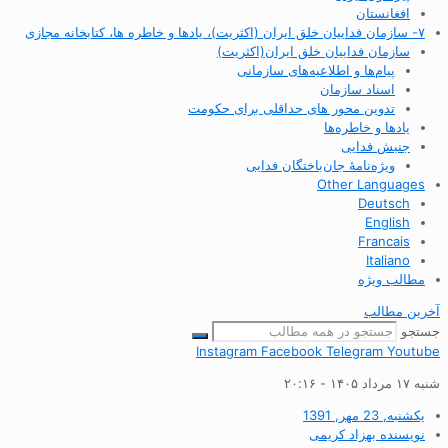
افغانستان
۷- سازمان فداییان خلق ایران (اکثریت)، یادها و خاطره ها، کتابخانه مجازی
سازمان فداییان خلق ایران(اکثریت)
پیام‌ها و اطلاعیه‌های سازمانی
اسناد سازمان
تدوین محور های حداقلی برای حکومت
یادها و خاطره‌ها
جنبش فدایی
ویژه‌نامهٔ جان‌باختگان فدایی
Other Languages
Deutsch
English
Francais
Italiano
مطالب ویژه
آخرین مطالب
جستجو
Instagram
Facebook
Telegram
Youtube
شنبه ۱۷ مرداد ۱۴۰۵ - ۲۰:۱۶
یکشنبه, 23 مهر, 1391
نویسنده
بهزاد کریمی