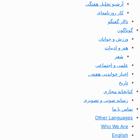
آرشیو تحلیل هفتگی
کار روزنامه‌ای
تالار گفتگو
گوناگون
ورزش و جوانان
هنر و ادبیات
شعر
علمی و اجتماعی
اخبار خواندنی هفته…
تاریخ
کتابخانه مجازی
رسانه صوتی و تصویری
تماس با ما
Other Languages
Who We Are
English