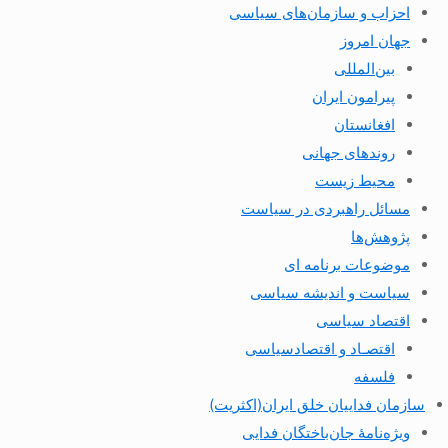
احزاب و سازمان‌های سیاسی
جهان امروز
بین‌المللی
پیرامون ایران
افغانستان
روندهای جهانی
محیط زیست
مسائل راهبردی در سیاست
پژوهش‌ها
موضوعات برنامه ای
سیاست و اندیشه سیاسی
اقتصاد سیاسی
اقتصـاد و اقتصاد‌سیاسی
فلسفه
سازمان فداییان خلق ایران(اکثریت)
ویژه‌نامهٔ جان‌باختگان فدایی