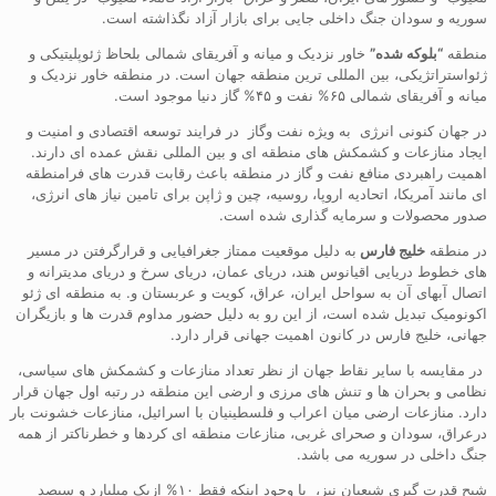
سوریه و سودان جنگ داخلی جایی برای بازار آزاد نگذاشته است.
منطقه
“بلوکه شده”
خاور نزدیک و میانه و آفریقای شمالی بلحاظ ژئوپلیتیکی و
ژئواستراتژیکی، بین المللی ترین منطقه جهان است. در منطقه خاور نزدیک و
میانه و آفریقای شمالی ۶۵% نفت و ۴۵% گاز دنیا موجود است.
در جهان کنونی انرژی به ویژه نفت وگاز در فرایند توسعه اقتصادی و امنیت و
ایجاد منازعات و کشمکش های منطقه ای و بین المللی نقش عمده ای دارند.
اهمیت راهبردی منافع نفت و گاز در منطقه باعث رقابت قدرت های فرامنطقه
ای مانند آمریکا، اتحادیه اروپا، روسیه، چین و ژاپن برای تامین نیاز های انرژی،
صدور محصولات و سرمایه گذاری شده است.
در منطقه
خلیج فارس
به دلیل موقعیت ممتاز جغرافیایی و قرارگرفتن در مسیر
های خطوط دریایی اقیانوس هند، دریای عمان، دریای سرخ و دریای مدیترانه و
اتصال آبهای آن به سواحل ایران، عراق، کویت و عربستان و. به منطقه ای ژئو
اکونومیک تبدیل شده است، از این رو به دلیل حضور مداوم قدرت ها و بازیگران
جهانی، خلیج فارس در کانون اهمیت جهانی قرار دارد.
در مقایسه با سایر نقاط جهان از نظر تعداد منازعات و کشمکش های سیاسی،
نظامی و بحران ها و تنش های مرزی و ارضی این منطقه در رتبه اول جهان قرار
دارد. منازعات ارضی میان اعراب و فلسطینیان با اسرائیل، منازعات خشونت بار
درعراق، سودان و صحرای غربی، منازعات منطقه ای کردها و خطرناکتر از همه
جنگ داخلی در سوریه می باشد.
شبح قدرت گیری شیعیان نیز، با وجود اینکه فقط ۱۰% ازیک میلیارد و سیصد