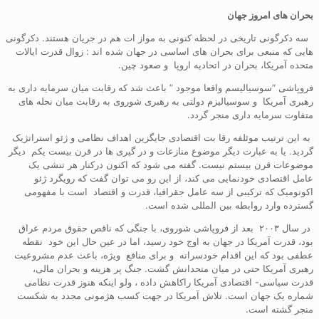
بحران های امروز جهان
سه دکرگونی تاریخی در لحظه کنونی به مواز ات هم در جریان هستند. دکرگونی
هایی که منبعی برای بحران های اساسی در جهان شده اند : زوال قدرت ایالات
متحده آمریکا، بحران در اتحادیه اروپا و صعود چین.
فروپاشی “سوسیالیسم واقعا موجود ” باعث شد که رقابت میان سرمایه داری به
رهبری آمریکا و سوسیالیزم دولتی به رهبری شوروی به رقابت میان نحله های
متفاوت سرمایه داری منجر گردد.
به این ترتیب موئلفه رقا بت اقتصادی جایگزین اهداف نظامی و ژئو استراتژیک
گردید. یا به عبارت دیگر موضوع منازعات و در گیری ها در قرن بیست یکم دیگر
موضوعات قرن بیستم نیست. گفته می شود که اکنون درکنار هر تنشی یک
عامل اقتصادی خودنمایی می کند، از این رو می توان گفت که رویگرد ژئو
اکونومیک که ترکیبی از سه عامل جقرافیا، قدرت و اقتصاد است با مفهومی
گسترده وارد روابطه بین المللی شده است.
در سال ۲۰۰۳ بعد از فروپاشی شوروی، با جنگی که ناقص حقوق مردم عراق
بود، قدرت آمریکا در جهان به اوج خود رسید، اما در عین حال این خود نقطه
عطفی بود که این اقدام خودسرانه و برای منافع ویژه، باعث عدم مشروعیت
رهبری آمریکا حتی در میان متحدانش گشت. جنگ پر هزینه و بحران مالی،
قدرت سیاسی- اقتصادی آمریکا راکاهش داده ، ولو اینکه هنوز قدرت نظامی
شماره یک جهان است. تلاش آمریکا در جهت کسب هژمونی مجدد به شکست
منجر گشته است.