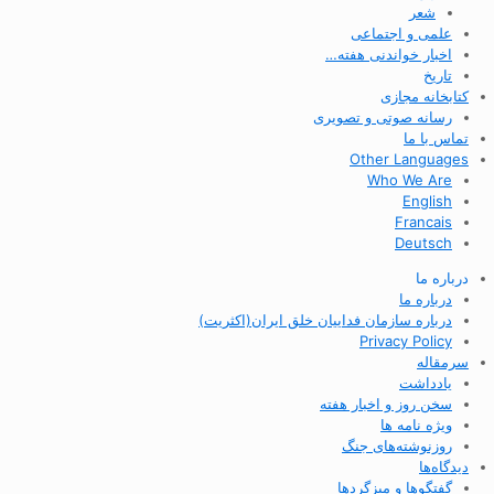
شعر
علمی و اجتماعی
اخبار خواندنی هفته…
تاریخ
کتابخانه مجازی
رسانه صوتی و تصویری
تماس با ما
Other Languages
Who We Are
English
Francais
Deutsch
درباره ما
درباره ما
درباره سازمان فداییان خلق ایران(اکثریت)
Privacy Policy
سرمقاله
یادداشت
سخن روز و اخبار هفته
ویژه نامه ها
روزنوشته‌های جنگ
دیدگاه‌ها
گفتگوها و میزگردها