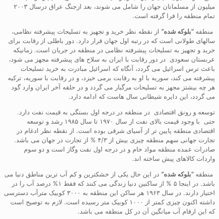
میلیون از مسلمانان جهان را شامل می شوند، بعد ازجنگ عراق درسال ۲۰۰۳
تمام منطقه را فرا گرفته است.
منطفه
“بلوکه شده”
از نقطه نظر خرید و تجهیز به تسلیحات پیشرفته نظامی،
سالهای طولانی است که در رتبه اول جهان قرار دارد. دور باطلی از رقابت برای
خرید و تجهیز به تسلیحات پیشرفته نظامی در منطقه در جریان است. زمانیکه
عربستان سعودی در دور رقابت با ایران به سلاح های پیشرفته مجهز می شود،
باعث ترس اسرائیل می گردد، آنگاه که اسرائیل مبادرت به خرید تسلیحات
پیشرفته می کند، سوریه با او به رقابت برمی خیزد، و در رقابت با سوریه، ترکیه
هر چه بیشتز مجهز به تسلیحات مرگبار می گردد و در حلقه آخر ایران وارد گود
می گردد، این دایره شیطانی سال هاست که ادامه دارد.
توسعه و رونق اقتصادی در منطقه در درجه اول بستگی به قیمت نفت دارد.
حتی با وجود قیمت بالای نفت از سال ۱۹۷۰ تا سال ۱۹۸۵ رشد و توسعه
اقتصادی منطقه پایین تر از آسیای شرقی بوده است. از نقطه نظر ادغام در
تجارت جهانی سهم منطقه چیزی بیش از ۴/۳ % از تجارت در جهان می باشد.
صادرات عمده منطقه مواد خام و در درجه اول نفت وگاز است و دو سوم
واردات کالاهای پیش ساخته اند.
منطقه
“بلوکه شده”
در این حال یکی از خشکترین و کم آب ترین مناطق دنیا می
باشد. در اینجا ۵ % از ساکنین دنیا زندگی می کنند که فقط ۱% درصد آب را در
اختیار دارند. در سال ۱۹۶۳ هر ساکن این منطقه به ۳۰۰۰ کوبیک مترآب دسترسی
داشته اکنون چیزی کمتر از ۱۰۰۰ کوبیک متر رسیده است. لازم به توصیح است
که این ارقام آب میانگین آن در کل منطقه می باشد.