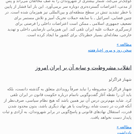
کوچک‌تر می‌کند، شمار بیشتری از شهروندان را به صف مخالفان می‌راند و پس
از مدتی، اعتراضات گسترده‌تری دوباره سر برمی‌آورد. این بار اما فشار از پایین
با خطر تشدید تنش در سطح منطقه‌ای و بین‌المللی نیز هم‌زمان شده است. در
چنین فضایی، اسرائیل ـ با سابقه حملات تحریک آمیز و تلاش مستمر برای
تضعیف جمهوری اسلامی ـ ممکن است اعتراضات داخلی را فرصتی برای
ازسرگیری حملات علیه ایران تلقی کند. این هم‌زمانی نارضایتی داخلی و تهدید
خارجی، معادله‌ای بسیار خطرناک برای کشور ما ایجاد کرده است.
مطالعه »
سخن روز و مرور اخبارهفته
انقلاب مشروطیت و سایه آن بر ایران امروز
شهناز قراگزلو
شهناز قراگزلو: مشروطه را نباید صرفاً رویدادی متعلق به گذشته دانست، بلکه
باید آن را نقطه آغاز گفت‌وگویی ناتمام درباره حکومت قانون در ایران تلقی
کرد. شاید مهم‌ترین درس آن نیز همین باشد که هیچ نظام سیاسی، صرف‌نظر از
آنکه قدرت در دست شاه، روحانیت یا هر نهاد دیگری باشد، بدون محدود شدن
قدرت، استقلال نهادهای قانونی و پاسخ‌گویی در برابر شهروندان، به آزادی و ثبات
پایدار دست نخواهد یافت.
مطالعه »
یادداشت