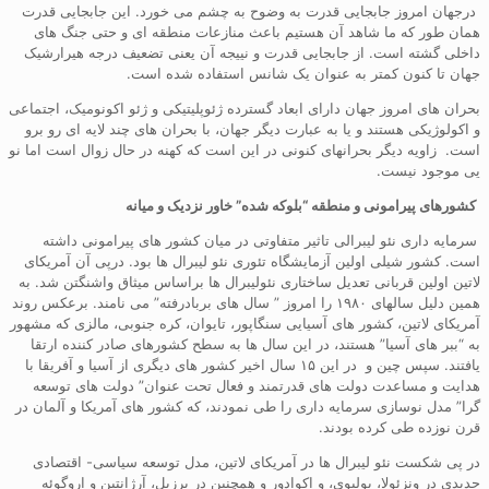
درجهان امروز جابجایی قدرت به وضوح به چشم می خورد. این جابجایی قدرت
همان طور که ما شاهد آن هستیم باعث منازعات منطقه ای و حتی جنگ های
داخلی گشته است. از جابجایی قدرت و نییجه آن یعنی تضعیف درجه هیرارشیک
جهان تا کنون کمتر به عنوان یک شانس استفاده شده است.
بحران های امروز جهان دارای ابعاد گسترده ژئوپلیتیکی و ژئو اکونومیک، اجتماعی
و اکولوژیکی هستند و یا به عبارت دیگر جهان، با بحران های چند لایه ای رو برو
است. زاویه دیگر بحرانهای کنونی در این است که کهنه در حال زوال است اما نو
یی موجود نیست.
کشورهای پیرامونی و
منطقه
“بلوکه شده” خاور نزدیک و میانه
سرمایه داری نئو لیبرالی تاثیر متفاوتی در میان کشور های پیرامونی داشته
است. کشور شیلی اولین آزمایشگاه تئوری نئو لیبرال ها بود. درپی آن آمریکای
لاتین اولین قربانی تعدیل ساختاری نئولیبرال ها براساس میثاق واشنگتن شد. به
همین دلیل سالهای ۱۹۸۰ را امروز ” سال های بربادرفته” می نامند. برعکس روند
آمریکای لاتین، کشور های آسیایی سنگاپور، تایوان، کره جنوبی، مالزی که مشهور
به “ببر های آسیا” هستند، در این سال ها به سطح کشورهای صادر کننده ارتقا
یافتند. سپس چین و در این ۱۵ سال اخیر کشور های دیگری از آسیا و آفریقا با
هدایت و مساعدت دولت های قدرتمند و فعال تحت عنوان” دولت های توسعه
گرا” مدل نوسازی سرمایه داری را طی نمودند، که کشور های آمریکا و آلمان در
قرن نوزده طی کرده بودند.
در پی شکست نئو لیبرال ها در آمریکای لاتین، مدل توسعه سیاسی- اقتصادی
جدیدی در ونزئولا، بولیوی، و اکوادور و همچنین در برزیل، آرژانتین و اروگوئه