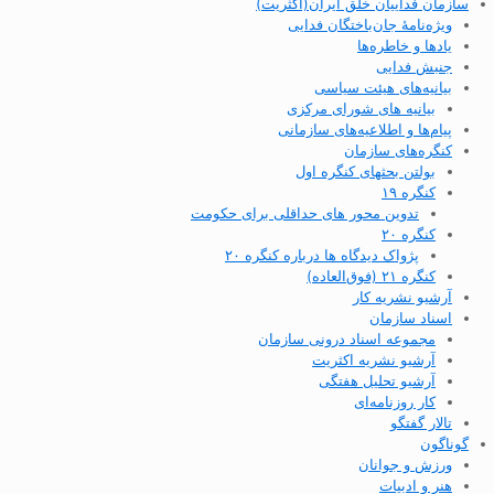
سازمان فداییان خلق ایران(اکثریت)
ویژه‌نامهٔ جان‌باختگان فدایی
یادها و خاطره‌ها
جنبش فدایی
بیانیه‌های هیئت سیاسی
بیانیه های شورای مرکزی
پیام‌ها و اطلاعیه‌های سازمانی
کنگره‌های سازمان
بولتن بحثهای کنگره اول
کنگره ۱۹
تدوین محور های حداقلی برای حکومت
کنگره ۲۰
پژواک دیدگاه ها درباره کنگره ۲۰
کنگره ۲۱ (فوق‌العاده)
آرشیو نشریه کار
اسناد سازمان
مجموعه اسناد درونی سازمان
آرشیو نشریه اکثریت
آرشیو تحلیل هفتگی
کار روزنامه‌ای
تالار گفتگو
گوناگون
ورزش و جوانان
هنر و ادبیات