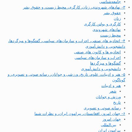
جامعه‌شناسی
۳- نهادهای شهروندی، زنان، کارگری، محیط زیست، و حقوق بشر
حقوق بشر
زنان
کارگری و بولتن کارگری
نهادهای شهروندی
محیط زیست
۴- اتحادیه های صنفی، احزاب و سازمان‌های سیاسی، گفتگوها و میزگردها،
دانشجویی و دانش‌آموزی
اتحادیه ها و کانون های صنفی
احزاب و سازمان‌های سیاسی
گفتگوها و میزگردها
دانشجویی و دانش‌آموزی
۵- هنر و ادبیات، علوم، تاریخ، ورزشی و جوانان، رسانه صوتی و تصویری، و
گوناگون
هنر و ادبیات
شعر
ورزش و جوانان
تاریخ
رسانه صوتی و تصویری
۶- جهان امروز، افغانستان، پیرامون ایران، و نظرات شما
جهان امروز
بین‌المللی
پیرامون ایران