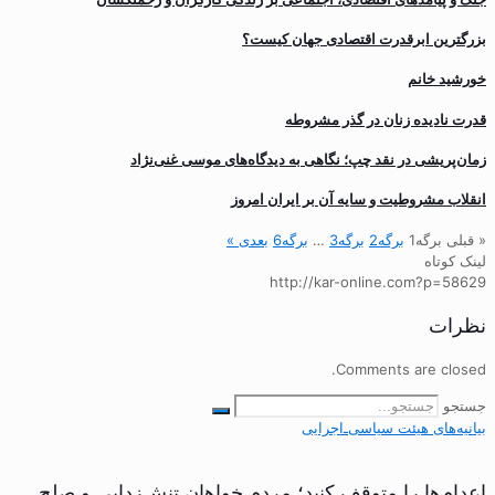
بزرگترین ابرقدرت اقتصادی جهان کیست؟
خورشید خانم
قدرت نادیده زنان در گذر مشروطه
زمان‌پریشی در نقد چپ؛ نگاهی به دیدگاه‌های موسی غنی‌نژاد
انقلاب مشروطیت و سایه آن بر ایران امروز
« قبلی
برگه
1
برگه
2
برگه
3
…
برگه
6
بعدی »
لینک کوتاه
http://kar-online.com?p=58629
نظرات
Comments are closed.
جستجو
بیانیه‌های هیئت‌ سیاسی‌ـ‌اجرایی
اعدام‌ها را متوقف کنید؛ مردم خواهان تنش‌زدایی و صلح