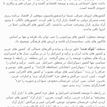
باعث تحول اجتماعی و رشد و توسعه اقتصادی گشته و از میزان فقر و بیکاری تا
حدودی کاسته است.
کشورهای اروپای شرقی نسبتا ترانسفورماسیون موفقی از اقتصاد برنامه ریزی
شده متمرکز دولتی به اقصاد بازار آزاد را طی کردند. کشورهای بالکان با وجود
آزاد سازی بازار پیشرفت چندانی نداشتند. اکثر کشور های آفریقایی عملا در
انزوا باقی ماندند.
توسعه متفاوت کشور های پیرامونی را نمی توان یک طرفه و تنها بر اساس
فاکتور های ملی، سیاستمداران فاسد و ارزش های فرهنگی توضییح داد.
منطقه
“بلوکه شده”
خاور نزدیک و میانه و آفریقای شمالی که کشور های عربی
و کشور های مانند ایران و ترکیه و اسرائیل را در بر میگیرد، مدل ها و استراتژی
و راه های متفاوت توسعه را در پیش گرفتند. در این منطقه در رابطه با توسعه
سیاسی تنها کشور دموکراتیک در منطق، اسرائیل می باشد، ترکیه و لبنان را
می توان جزء ” دموکراسی انتخاباتی (محافظه کارانه)” و کشور های تونس و
عراق را در رده ” دموکراسی های نوپای معیوب” و کشور های الجزایر، مصر،
کویت ، لیبی، اردن، مراکش و قطر جزء “اقتدارگرای نرم” و امارات عربی،
بحرین، عمان، یمن، ایران، عربستان سعودی، سودان و سوریه را جزء”
اقتدارگرای سخت” رده بندی نمود.
در رابطه با توسعه اقتصادی اسرائیل و قطر جزء کشور های با “بازار آزاد
پیشرفته” و امارات عربی، ترکیه، کویت، بحرین، ” بازار آزاد” کشور های عمان،
اردن، لبنان، عربستان سعودی، تونس، الجزایر، لیبی و مراکش “بازار آزاد
معیوب” و کشور های ایران، مصر و عراق “بازار آزاد کاملاء معیوب” در یمن و