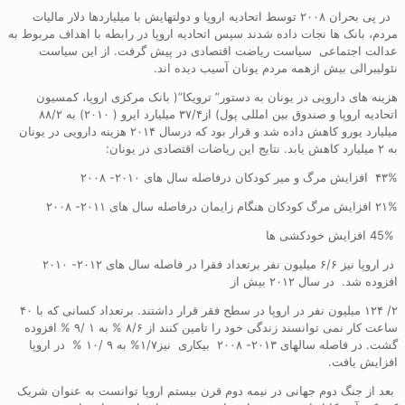
در پی بحران ۲۰۰۸ توسط اتحادیه اروپا و دولتهایش با میلیاردها دلار مالیات
مردم، بانک ها نجات داده شدند سپس اتحادیه اروپا در رابطه با اهداف مربوط به
عدالت اجتماعی سیاست ریاضت اقتصادی در پیش گرفت. از این سیاست
نئولیبرالی بیش ازهمه مردم یونان آسیب دیده اند.
هزینه های دارویی در یونان به دستور” ترویکا”( بانک مرکزی اروپا، کمسیون
اتحادیه اروپا و صندوق بین امللی پول) از۳۷/۴ میلیارد ایرو ( ۲۰۱۰) به ۸۸/۲
میلیارد یورو کاهش داده شد و قرار بود که درسال ۲۰۱۴ هزینه دارویی در یونان
به ۲ میلیارد کاهش یابد. نتایج این ریاضات اقتصادی در یونان:
۴۳% افزایش مرگ و میر کودکان درفاصله سال های ۲۰۱۰- ۲۰۰۸
۲۱% افزایش مرگ کودکان هنگام زایمان درفاصله سال های ۲۰۱۱- ۲۰۰۸
45% افزایش خودکشی ها
در اروپا نیز ۶/۶ میلیون نفر برتعداد فقرا در فاصله سال های ۲۰۱۲- ۲۰۱۰
افزوده شد. در سال ۲۰۱۲ بیش از
۲/ ۱۲۴ میلیون نفر در اروپا در سطح فقر قرار داشتند. برتعداد کسانی که با ۴۰
ساعت کار نمی توانسند زندگی خود را تامین کنند از ۸/۶ % به ۱ /۹ % افزوده
گشت. در فاصله سالهای ۲۰۱۳- ۲۰۰۸ بیکاری نیز۱/۷% به ۹ /۱۰ % در اروپا
افزایش یافت.
بعد از جنگ دوم جهانی در نیمه دوم قرن بیستم اروپا توانست به عنوان شریک