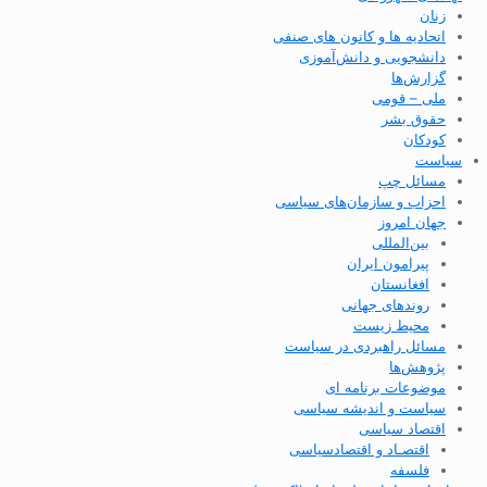
زنان
اتحادیه ها و کانون های صنفی
دانشجویی و دانش‌آموزی
گزارش‌ها
ملی – قومی
حقوق بشر
کودکان
سیاست
مسائل چپ
احزاب و سازمان‌های سیاسی
جهان امروز
بین‌المللی
پیرامون ایران
افغانستان
روندهای جهانی
محیط زیست
مسائل راهبردی در سیاست
پژوهش‌ها
موضوعات برنامه ای
سیاست و اندیشه سیاسی
اقتصاد سیاسی
اقتصـاد و اقتصاد‌سیاسی
فلسفه