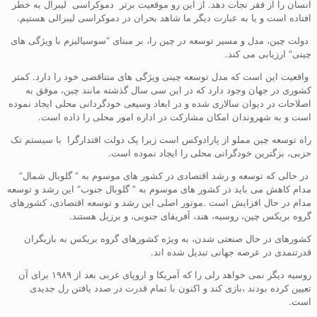
انسان را از فقر نجات دهد. از این رو موقعیت برتر دموکراسی لیبرال به خطر
افتاده است و یا به عبارت دیگر ما شاهد بحران در دموکراسی لیبرالی هستیم.
دولت چین، مدل و مسیر توسعه در چین را، بر مبنای “سوسیالیزم با ویژگی های
چینی” ارزیابی می کند.
واقعیت این است که مدل توسعه چینی ویژگی های متناقضی خود را دارد. کمتر
کشوری در جهان وجود دارد که در این سی سال گذشته مانند چین، موفق به
اصلاحات در دیوان سالاری شده و در ابعاد وسیعی خودگردانی محلی ایجاد نموده
است و به شهروندان امکان مشارکت در اداره امور محلی را داده است.
راه توسعه چین مملو از پارادوکس است زیرا یک دولت اقتدارگرا با سیستم تک
حزبی، بزگترین خودگرانی محلی را ایجاد نموده است.
در حالی که توسعه و رشد اقتصادی در کشور های موسوم به ” گلوبال شمال”
مدام کاهش می باید در کشور های موسوم به ” گلوبال جنوب” این رشد و توسعه
مدام در حال افزایش است .موتور اصلی این رشد و توسعه اقتصادی، کشورهای
گروه بریکس چین، روسیه، هند، آفریقای جنوبی، و برزیل هستند.
کشورهای در حال صنعتی شدن، به ویژه کشورهای گروه بریکس به بازیگران
قدرتنمدی در عرصه جهانی تبدیل شده اند.
روسیه دیگر نمی خواهد رلی را که آمریکا و اروپای غربی بعد از ۱۹۸۹ برای آن
تعیین کرده بودند ،بازی کند و اکنون با تمام قدرت در صدد یافتن رل جدیدی
است.