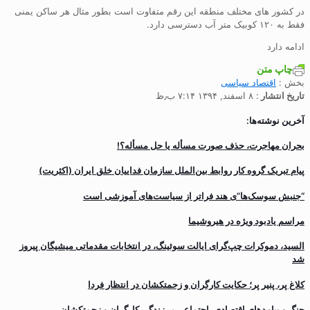
در کشور های مختلف منطقه این رقم متفاوت است بطور مثال هر ساکن یمنی
فقط به ۱۲۰ کوبیک متر آب دسترسی دارد.
ادامه دارد
چاپ متن
بخش :
اقتصاد سیاسی
تاریخ انتشار
: ۸ اسفند, ۱۳۹۴ ۷:۱۴ ب٫ظ
آخرین نوشته‌ها:
بحران مهاجرت‌، حذف صورت مسأله یا حل مسأله؟!
پیام تبریک گروه کار روابط بین‌الملل سازمان فداییان خلق ایران (اکثریت)
“جنبش سوسک‌ها”ی هند فراتر از سیاست‌های آموزشی است
مراسم یادبود ویژه در هیروشیما
السید، دموکرات چپ‌گرای ایالت سوئینگ، در انتخابات مقدماتی میشیگان پیروز
شد
کلاغ پر، پنیر پر؛ حکایت کارگران و زحمتکشان در انتظار فردا
جنگ و پیامدهای اقتصادی، اجتماعی بر زندگی کارگران و زحمتکشان