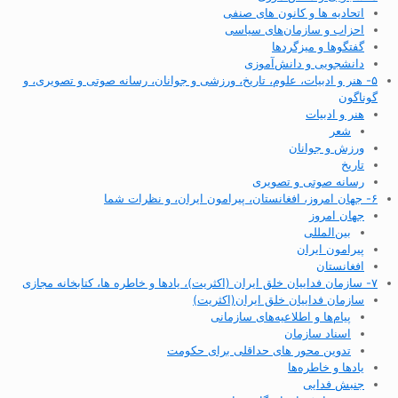
اتحادیه ها و کانون های صنفی
احزاب و سازمان‌های سیاسی
گفتگوها و میزگردها
دانشجویی و دانش‌آموزی
۵- هنر و ادبیات، علوم، تاریخ، ورزشی و جوانان، رسانه صوتی و تصویری، و
گوناگون
هنر و ادبیات
شعر
ورزش و جوانان
تاریخ
رسانه صوتی و تصویری
۶- جهان امروز، افغانستان، پیرامون ایران، و نظرات شما
جهان امروز
بین‌المللی
پیرامون ایران
افغانستان
۷- سازمان فداییان خلق ایران (اکثریت)، یادها و خاطره ها، کتابخانه مجازی
سازمان فداییان خلق ایران(اکثریت)
پیام‌ها و اطلاعیه‌های سازمانی
اسناد سازمان
تدوین محور های حداقلی برای حکومت
یادها و خاطره‌ها
جنبش فدایی