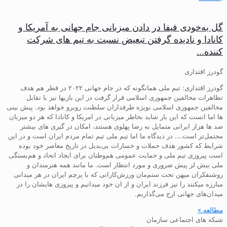
گل به‌خودی فیفا در دادن میزبانی جام جهانی به آمریکا و
کانادا و نادیده گرفتن تبعیض نسبت به تیم های شرکت
کننده…
گودرز اقتداری
گودرز اقتداری: تیم ملی همانگونه که در جام جهانی ۲۰۲۲ در قطر هم هدف
تظاهرات مخالفین جمهوری اسلامی قرار گرفت در این بازیها نیز با تقابل
مخالفین جمهوری اسلامی بویژه طرفداران سلطنت روبرو خواهذ بود. پیش بینی
ها اما انست که این بار شاید بخاطر میزبانی در امریکا و کانادا که هر دو میزبان
صد ها هزار ایرانی متمایل به رضا پهلوی هستند، امکان در گیری های بیشتر
محتمل‌تر است…. در دیدگاه ما اما تیم ملی تیم تمام مردم ایران است و در این
شرایط که کشور هدف حملات و خسارات بی‌بدیل در تاریخ معاصر خود بوده
است پیروزی تیم ملی و حمایت عمومی هم‌وطنان برای ایجاد اتحاد و هم‌بستگی
ملی بیش لز پیش ضروری و مورد انتظار است. ما مانند همه هنرمندان و
روشنفکران میهن تحت ستم‌مان ورزش‌کارانی که با پرچم ایران در هر میدانی
مبارزه میکنند را نیز فرزند ایران و از ان خود میدانیم و پیروزی هایشان را در
میدان‌های جهانی ارج می‌گذاریم.
مطالعه »
شبکه های اجتماعی سازمان