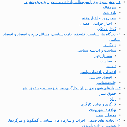
۱- بخش سردبیری | سرمقاله، یادداشت، سخن روز و پژوهش‌ها
سرمقاله
یادداشت
سخن روز و اخبار هفته
اخبار خواندنی هفته…
گفتار هفتگی
۲- دیدگاه ها، سیاست، فلسفه، جامعه‌شناسی، مسائل چپ، و اقتصاد و اقتصاد
سیاسی
دیدگاه‌ها
سیاست و اندیشه سیاسی
مسائل چپ
سیاست
فلسفه
اقتصـاد و اقتصاد‌سیاسی
اقتصاد سیاسی
جامعه‌شناسی
۳- نهادهای شهروندی، زنان، کارگری، محیط زیست، و حقوق بشر
حقوق بشر
زنان
کارگری و بولتن کارگری
نهادهای شهروندی
محیط زیست
۴- اتحادیه های صنفی، احزاب و سازمان‌های سیاسی، گفتگوها و میزگردها،
دانشجویی و دانش‌آموزی