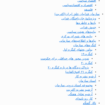
اقتصاد سیاسی
اقتصـاد و اقتصاد‌سیاسی
فلسفه
سازمان فداییان خلق ایران(اکثریت)
ویژه‌نامهٔ جان‌باختگان فدایی
یادها و خاطره‌ها
جنبش فدایی
بیانیه‌های هیئت سیاسی
بیانیه های شورای مرکزی
پیام‌ها و اطلاعیه‌های سازمانی
کنگره‌های سازمان
بولتن بحثهای کنگره اول
کنگره ۱۹
تدوین محور های حداقلی برای حکومت
کنگره ۲۰
پژواک دیدگاه ها درباره کنگره ۲۰
کنگره ۲۱ (فوق‌العاده)
آرشیو نشریه کار
اسناد سازمان
مجموعه اسناد درونی سازمان
آرشیو نشریه اکثریت
آرشیو تحلیل هفتگی
کار روزنامه‌ای
تالار گفتگو