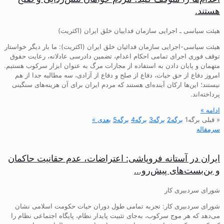
هستند.
هیئت سیاسی ـ اجرایی سازمان فداییان خلق ایران (اکثریت)
هیئت سیاسی-اجرایی سازمان فدائیان خلق ایران (اکثریت): ما بار دیگر خواستار
توقف فوری اجرای تمامی احکام اعدام، تضمین دادرسی عادلانه، رعایت حقوق
متهمان و پایان دادن به استفاده از مجازات مرگ به عنوان ابزار سرکوب هستیم.
امروز دفاع از حق حیات، دفاع از صلح و دفاع از آزادی، سه مطالبه جدا از هم
نیستند؛ این‌ها ارکان آینده‌ای هستند که مردم ایران برای آن هزینه‌های سنگینی
پرداخته‌اند.
ادامه »
« قبلی
برگه
1
برگه
2
برگه
3
برگه
4
برگه
5
بعدی »
سرمقاله
ایران در آستانه فروپاشی: اعتراضات، عدم حقانیت حاکمان
و بن‌بست‌های پیش‌رو…
شورای سردبیری کار
شورای سردبیری کار: تجربه تمامی طول دوران حیات حکومت اسلامی نشان
می‌دهد که هر موج سرکوب، به‌جای تثبیت پایدار نظام، پایگاه اجتماعی نظام را