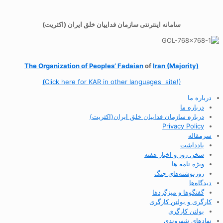
سامانه اینترنتی سازمان فداییان خلق ایران (اکثریت)
The Organization of
Peoples’ Fadaian
of
Iran (Majority)
(
Click here for KAR in other languages site!)
درباره ما
درباره ما
درباره سازمان فداییان خلق ایران(اکثریت)
Privacy Policy
سرمقاله
یادداشت
سخن روز و اخبار هفته
ویژه نامه ها
روزنوشته‌های جنگ
دیدگاه‌ها
گفتگوها و میزگردها
کارگری و بولتن کارگری
بولتن کارگری
نهادهای شهروندی