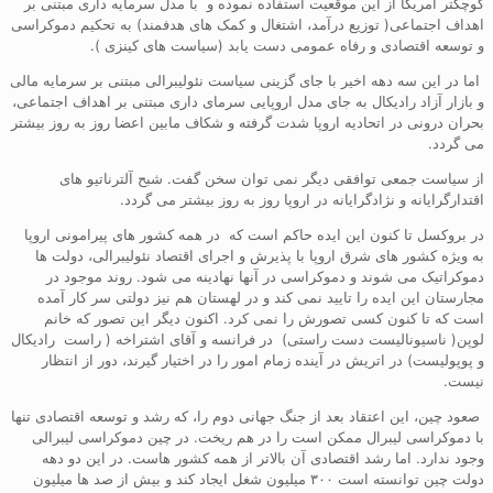
کوچکتر آمریکا از این موقعیت استفاده نموده و با مدل سرمایه داری مبتنی بر
اهداف اجتماعی( توزیع درآمد، اشتغال و کمک های هدفمند) به تحکیم دموکراسی
و توسعه اقتصادی و رفاه عمومی دست یابد (سیاست های کینزی ).
اما در این سه دهه اخیر با جای گزینی سیاست نئولیبرالی مبتنی بر سرمایه مالی
و بازار آزاد رادیکال به جای مدل اروپایی سرمای داری مبتنی بر اهداف اجتماعی،
بحران درونی در اتحادیه اروپا شدت گرفته و شکاف مابین اعضا روز به روز بیشتر
می گردد.
از سیاست جمعی توافقی دیگر نمی توان سخن گفت. شبح آلترناتیو های
اقتدارگرایانه و نژادگرایانه در اروپا روز به روز بیشتر می گردد.
در بروکسل تا کنون این ایده حاکم است که در همه کشور های پیرامونی اروپا
به ویژه کشور های شرق اروپا با پذیرش و اجرای اقتصاد نئولیبرالی، دولت ها
دموکراتیک می شوند و دموکراسی در آنها نهادینه می شود. روند موجود در
مجارستان این ایده را تایید نمی کند و در لهستان هم نیز دولتی سر کار آمده
است که تا کنون کسی تصورش را نمی کرد. اکنون دیگر این تصور که خانم
لوپن( ناسیونالیست دست راستی) در فرانسه و آقای اشتراخه ( راست رادیکال
و پوپولیست) در اتریش در آینده زمام امور را در اختیار گیرند، دور از انتظار
نیست.
صعود چین، این اعتقاد بعد از جنگ جهانی دوم را، که رشد و توسعه اقتصادی تنها
با دموکراسی لیبرال ممکن است را در هم ریخت. در چین دموکراسی لیبرالی
وجود ندارد. اما رشد اقتصادی آن بالاتر از همه کشور هاست. در این دو دهه
دولت چین توانسته است ۳۰۰ میلیون شغل ایجاد کند و بیش از صد ها میلیون