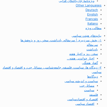
ویژه‌نامهٔ جان‌باختگان فدایی
Other Languages
Deutsch
English
Francais
Italiano
مطالب ویژه
بیانیه‌های هیئت سیاسی
۱- بخش سردبیری | سرمقاله، یادداشت، سخن روز و پژوهش‌ها
سرمقاله
یادداشت
سخن روز و اخبار هفته
اخبار خواندنی هفته…
گفتار هفتگی
۲- دیدگاه ها، سیاست، فلسفه، جامعه‌شناسی، مسائل چپ، و اقتصاد و اقتصاد
سیاسی
دیدگاه‌ها
سیاست و اندیشه سیاسی
مسائل چپ
سیاست
فلسفه
اقتصـاد و اقتصاد‌سیاسی
اقتصاد سیاسی