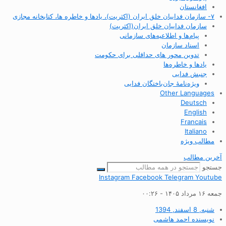
افغانستان
۷- سازمان فداییان خلق ایران (اکثریت)، یادها و خاطره ها، کتابخانه مجازی
سازمان فداییان خلق ایران(اکثریت)
پیام‌ها و اطلاعیه‌های سازمانی
اسناد سازمان
تدوین محور های حداقلی برای حکومت
یادها و خاطره‌ها
جنبش فدایی
ویژه‌نامهٔ جان‌باختگان فدایی
Other Languages
Deutsch
English
Francais
Italiano
مطالب ویژه
آخرین مطالب
جستجو
Instagram
Facebook
Telegram
Youtube
جمعه ۱۶ مرداد ۱۴۰۵ - ۰۰:۲۶
شنبه, 8 اسفند, 1394
نویسنده
احمد هاشمی