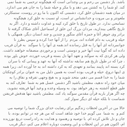
باشد. باز دشمن بی رحم و بی وجدانی است که هیچگونه ترحمی به شما نمی
کند. او شما را به کشتن می دهد و با مکر و حیله شما را به جان هم می اندازد.
در میان همه دشمنان خلق کرد، دشمنی که اکنون با ما رو در روست، ستمکارتر،
ملعونتر و بی مروت و خدانشناس تر است، او نسبت به خلق کرد هیچگونه
تسامحی ندارد. در طول تاریخ با خلق کرد کینه و عداوت داشته و دارد. اگر به
تاریخ نگاهی بیندازید، مردان بزرگ این خلق از اسماعیل آغای شکاک گرقته تا
برادر وی جوهر آغا و حمزه آغای منگور و چندین و چند انسان دیگر، همهگی با
حیله و فریب به دام افتاده اند، مردم را از آنها جدا کرده و سپس بطرز نا
جوانمردانه ای آنها را به قتل رسانده اند.همه ی آنها را با سوگند به قرآن فریب
داده اند که گویا نیت آنها خیر و دوستی است و برخوردی منصفانه خواهند داشت.
ولی هر کردی که به سوگند و تعهد آنها دل بسته و فریب خورده، خوش باور بوده
، چرا که در طول تاریخ هم سابقه نداشته که آنها به عهد و پیمانی که با سران
کرد بسته اند پایبند بمانند و تعهدی که به کرد داشته اند به جا آورده اند، زیرا همه
ی اینها دروغ، حیله و فریب بوده است به همین دلیل من به عنوان برادر کوچکتان
شما را به خدا قسم می دهم، متحد شوید و به هیچ وجهی تفرقه و نفاق را به
میان خود راه ندهید، مطمئن باشید اگر دشمن عسل هم به شما تعارف کند به
طور قطع آغشته به زهر خواهد بود، به وسیله وعده و وعید آنها فریفته نشوید،
چه اگر هزار باربه قرآن مقدس سوگند یاد کند، مطمئن باشید تنها هدفش فریفتن
شماست تا بلکه حیله ای دیگر سوار کند.
حالا من در آخرین لحظات زندگیم برای رضایت خدای بزرگ شما را توصیه می
کنم و به شما می گویم خدا خود شاهد است که من هر چه در توانم بوده، با
جان و دل تلاش کرده ام. با توصیه و رهنمود و هدایت به راه راست دریغ نورزیده
ام، اکنون هم در این لحظات و این وضعیت دوباره اعلام می کنم، دیگر فریب