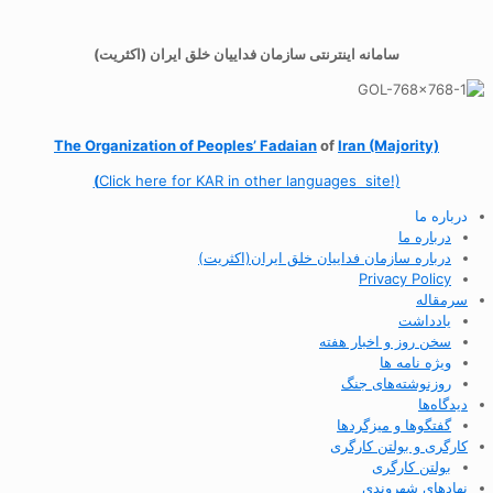
سامانه اینترنتی سازمان فداییان خلق ایران (اکثریت)
The Organization of
Peoples’ Fadaian
of
Iran (Majority)
(
Click here for KAR in other languages site!)
درباره ما
درباره ما
درباره سازمان فداییان خلق ایران(اکثریت)
Privacy Policy
سرمقاله
یادداشت
سخن روز و اخبار هفته
ویژه نامه ها
روزنوشته‌های جنگ
دیدگاه‌ها
گفتگوها و میزگردها
کارگری و بولتن کارگری
بولتن کارگری
نهادهای شهروندی