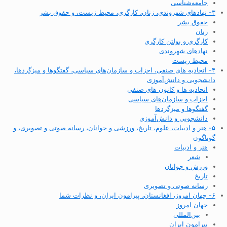
جامعه‌شناسی
۳- نهادهای شهروندی، زنان، کارگری، محیط زیست، و حقوق بشر
حقوق بشر
زنان
کارگری و بولتن کارگری
نهادهای شهروندی
محیط زیست
۴- اتحادیه های صنفی، احزاب و سازمان‌های سیاسی، گفتگوها و میزگردها،
دانشجویی و دانش‌آموزی
اتحادیه ها و کانون های صنفی
احزاب و سازمان‌های سیاسی
گفتگوها و میزگردها
دانشجویی و دانش‌آموزی
۵- هنر و ادبیات، علوم، تاریخ، ورزشی و جوانان، رسانه صوتی و تصویری، و
گوناگون
هنر و ادبیات
شعر
ورزش و جوانان
تاریخ
رسانه صوتی و تصویری
۶- جهان امروز، افغانستان، پیرامون ایران، و نظرات شما
جهان امروز
بین‌المللی
پیرامون ایران