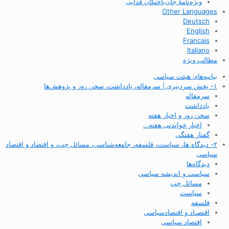
ویژه‌نامهٔ جان‌باختگان فدایی
Other Languages
Deutsch
English
Francais
Italiano
مطالب ویژه
بیانیه‌های هیئت سیاسی
۱- بخش سردبیری | سرمقاله، یادداشت، سخن روز و پژوهش‌ها
سرمقاله
یادداشت
سخن روز و اخبار هفته
اخبار خواندنی هفته…
گفتار هفتگی
۲- دیدگاه ها، سیاست، فلسفه، جامعه‌شناسی، مسائل چپ، و اقتصاد و اقتصاد
سیاسی
دیدگاه‌ها
سیاست و اندیشه سیاسی
مسائل چپ
سیاست
فلسفه
اقتصـاد و اقتصاد‌سیاسی
اقتصاد سیاسی