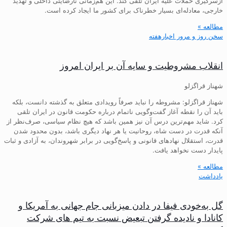
ازسرگیری حملات علیه ایران تلقی کند. این هم‌زمانی نارضایتی داخلی و تهدید
خارجی، معادله‌ای بسیار خطرناک برای کشور ما ایجاد کرده است.
مطالعه »
سخن روز و مرور اخبارهفته
انقلاب مشروطیت و سایه آن بر ایران امروز
شهناز قراگزلو
شهناز قراگزلو: مشروطه را نباید صرفاً رویدادی متعلق به گذشته دانست، بلکه
باید آن را نقطه آغاز گفت‌وگویی ناتمام درباره حکومت قانون در ایران تلقی
کرد. شاید مهم‌ترین درس آن نیز همین باشد که هیچ نظام سیاسی، صرف‌نظر از
آنکه قدرت در دست شاه، روحانیت یا هر نهاد دیگری باشد، بدون محدود شدن
قدرت، استقلال نهادهای قانونی و پاسخ‌گویی در برابر شهروندان، به آزادی و ثبات
پایدار دست نخواهد یافت.
مطالعه »
یادداشت
گل به‌خودی فیفا در دادن میزبانی جام جهانی به آمریکا و
کانادا و نادیده گرفتن تبعیض نسبت به تیم های شرکت