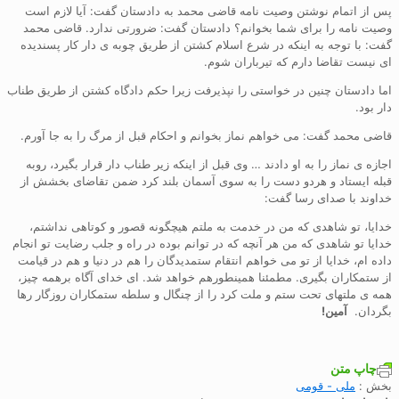
پس از اتمام نوشتن وصیت نامه قاضی محمد به دادستان گفت: آیا لازم است
وصیت نامه را برای شما بخوانم؟ دادستان گفت: ضرورتی ندارد. قاضی محمد
گفت: با توجه به اینکه در شرع اسلام کشتن از طریق چوبه ی دار کار پسندیده
ای نیست تقاضا دارم که تیرباران شوم.
اما دادستان چنین در خواستی را نپذیرفت زیرا حکم دادگاه کشتن از طریق طناب
دار بود.
قاضی محمد گفت: می خواهم نماز بخوانم و احکام قبل از مرگ را به جا آورم.
اجازه ی نماز را به او دادند … وی قبل از اینکه زیر طناب دار قرار بگیرد، روبه
قبله ایستاد و هردو دست را به سوی آسمان بلند کرد ضمن تقاضای بخشش از
خداوند با صدای رسا گفت:
خدایا، تو شاهدی که من در خدمت به ملتم هیچگونه قصور و کوتاهی نداشتم،
خدایا تو شاهدی که من هر آنچه که در توانم بوده در راه و جلب رضایت تو انجام
داده ام، خدایا از تو می خواهم انتقام ستمدیدگان را هم در دنیا و هم در قیامت
از ستمکاران بگیری. مطمئنا همینطورهم خواهد شد. ای خدای آگاه برهمه چیز،
همه ی ملتهای تحت ستم و ملت کرد را از چنگال و سلطه ستمکاران روزگار رها
بگردان.
آمین!
چاپ متن
بخش :
ملی - قومی