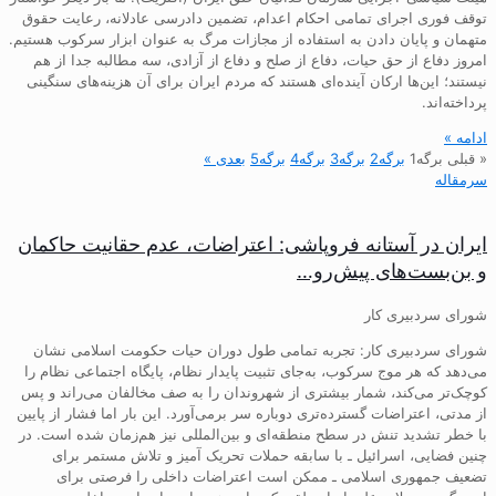
توقف فوری اجرای تمامی احکام اعدام، تضمین دادرسی عادلانه، رعایت حقوق
متهمان و پایان دادن به استفاده از مجازات مرگ به عنوان ابزار سرکوب هستیم.
امروز دفاع از حق حیات، دفاع از صلح و دفاع از آزادی، سه مطالبه جدا از هم
نیستند؛ این‌ها ارکان آینده‌ای هستند که مردم ایران برای آن هزینه‌های سنگینی
پرداخته‌اند.
ادامه »
« قبلی
برگه
1
برگه
2
برگه
3
برگه
4
برگه
5
بعدی »
سرمقاله
ایران در آستانه فروپاشی: اعتراضات، عدم حقانیت حاکمان
و بن‌بست‌های پیش‌رو…
شورای سردبیری کار
شورای سردبیری کار: تجربه تمامی طول دوران حیات حکومت اسلامی نشان
می‌دهد که هر موج سرکوب، به‌جای تثبیت پایدار نظام، پایگاه اجتماعی نظام را
کوچک‌تر می‌کند، شمار بیشتری از شهروندان را به صف مخالفان می‌راند و پس
از مدتی، اعتراضات گسترده‌تری دوباره سر برمی‌آورد. این بار اما فشار از پایین
با خطر تشدید تنش در سطح منطقه‌ای و بین‌المللی نیز هم‌زمان شده است. در
چنین فضایی، اسرائیل ـ با سابقه حملات تحریک آمیز و تلاش مستمر برای
تضعیف جمهوری اسلامی ـ ممکن است اعتراضات داخلی را فرصتی برای