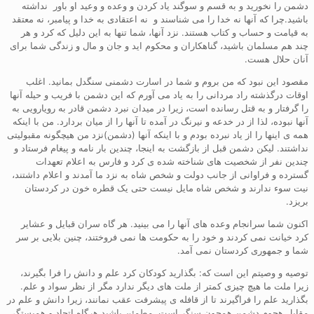
دشمن را نخورید و به قسم و سوگند یاد کردن و وعده و وعید او باور نداشته
باشید.چرا که آنها نه خدا را می شناسند و نه اعتقادی به خدا و پیامبر، نه معتقد
به قیامت و حساب و کتاب هستند. نزد آنها، شما تنها به این دلیل که کرد و هر
چند هم مسلمان باشید، گناهکاران و محکوم اید و جان و مال و زندگی شما برای
آنان حلال هست.
مقصود این نبود که من بروم و شما در اسارت دشمنی سنگدل بمانید. اغلب
اوقات درگذشته راد مردانی را به یاد می آورم که این دشمن با فریب و حیله آنها
را گرفتار و به قتل رسانده است، زیرا در میدان نبرد دشمن قادر به رویارویی به
آنها نبوده، لذا از در خدعه و نیرنگ در آمده تا آنها را از میان بردارد. من با اینکه
همه ی اینها را از یاد نبرده بودم و با اینکه آنها (دشمن)نزد من هیچگونه مقبولیتی
نداشتند. لیکن دشمن قبل از بازگشت به اینجا، چندین بار نامه و پیغام فرستاد و
چندین نفر از شخصیت های شناخته شده ی کرد و فارس به اعلام تعهدات
گسترده و فراوانی از جانب دولت و شخص شاه به نزد ما آمدند و اعلام داشتند،
نیت سوء ندارند و شخص شاه مایل نیست حتی یک قطره خون در کردستان
بریزد.
اکنون شما سرانجام وعده های آنها را می بینید. هر گاه سران قبایل و عشایر
کرد خیانت نمی کردند و خود را به حکومت ها نمی فروختند، چنین بلایی بر سر
شما و جمهوری کردستان نمی آمد.
توصیه و وصیتم این است که: بگذارید کودکان کرد علم و دانش را فرا بگیرند،
زیرا ملت ما هیچ چیزی کمتر از ملت های دیگر ندارد مگر از نظر سواد و علم.
بگذارید علم را فراگیرند تا از قافله ی پیشرفت عقب نمانند، زیرا دانش و علم در
مقابل هجوم دشمن همچون سنگر است. مطمئن باشید هرگاه اتحاد و همبستگی