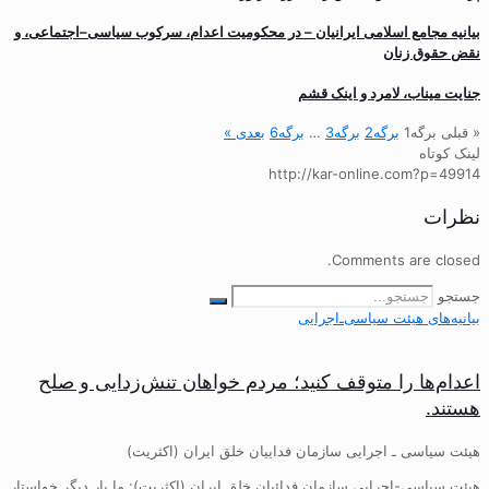
بیانیه مجامع اسلامی ایرانیان – در محکومیت اعدام، سرکوب سیاسی–اجتماعی، و
نقض حقوق زنان
جنایت میناب، لامرد و اینک قشم
« قبلی
برگه
1
برگه
2
برگه
3
…
برگه
6
بعدی »
لینک کوتاه
http://kar-online.com?p=49914
نظرات
Comments are closed.
جستجو
بیانیه‌های هیئت‌ سیاسی‌ـ‌اجرایی
اعدام‌ها را متوقف کنید؛ مردم خواهان تنش‌زدایی و صلح
هستند.
هیئت سیاسی ـ اجرایی سازمان فداییان خلق ایران (اکثریت)
هیئت سیاسی-اجرایی سازمان فدائیان خلق ایران (اکثریت): ما بار دیگر خواستار