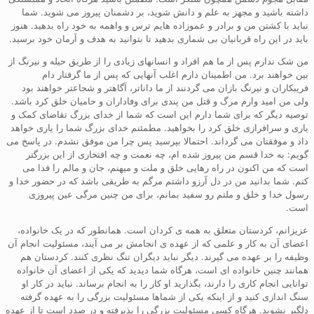
داشته باشید و مجهز به علم و دانش شوید، بر دشمنان پیروز می شوید. شما
نباید با کشتن من و برادر و عموزاده هایم ترس و واهمه به خود راه بدهید. هنوز
باید در این راه قربانیان بی شماری بدهید تا بتوانید به هدف و آرمان خود برسید.
من شک ندارم پس از ما هم افراد و انسانهای زیادی را از طریق حیله و نیرنگ از
بین خواهند برد. من اطمینان دارم اغلب آنهایی که پس از ما گرفتار دام
فریبکاران و نیرنگ بازان می گردنند از ما داناتر، آگاهتر و شجاعتر خواهند بود
ولی من امید وارم مرگ و قتل من پندی برای وفاداران و حامیان خلق کرد باشد.
توصیه دیگر که برای شما دارم این است که شما از خدای بزرگ تقاضای کمک و
یاری و سرافرازی خلق کرد را بخواهید. مطمئنم خدای بزرگ شما را یاری خواهد
داد و موفقتان می گرداند. احتمالا بپرسید پس چرا من موفق نشدم. در پاسخ می
گویم: به خدا قسم من پیروز شده ام، چه نعمت و چه افتخاری از این بزرگتر
است که من اکنون در راه رهایی خلق و ملت و میهنم، جان و مالم را فدا می
کنم. شما بدانید من در دل آرزو داشتم مرگم به طریقی باشد که در حضور خدا و
رسول خدا و خلق و ملتم رو سفید بمانم، برای من چنین مرگی عین پیروزی
است.
عزیزانم، کردستان متعلق به همه ی کردان است. همانطور که در یک خانواده،
اعضای آن به کار و علمی که از عهده ی انجامش بر می آیند، مسئولیت انجام آن
وظیفه را بر عهده می گیرند. دیگر نباید دیگران تنگ نظری کنند. کردستان هم
همانند چنین خانواده ای است، هرگاه شما دیدید که یکی از اعضای آن خانواده
توانایی انجام کاری را دارند، بگذارید او کار را به انجام برساند. نباید در کار او
سنگ اندازی کنید و از اینکه یکی از شماها مسئولیت بزرگی را به عهده گرفته
دلگیر نشوید. هرگاه کسی مسئولیت بزرگی را پذیرفته و در صدد است تا از عهده