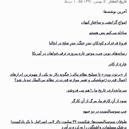
تاریخ انتشار
: ۵ بهمن, ۱۳۹۱ ۱۰:۵۵ ب٫ظ
آخرین نوشته‌ها:
‌امواجِ گرانشی و ساختارِ کیهان
مبادله می‌کنم پس هستم
فروغ فرخزاد و کودکانِ بندرِ جنگ، بندرِ صلح در ایتالیا
رسانه‌های نوین چپ، موتور تازه پیروزی ترقی‌خواهان در آمریکا
خارج از کادر
از «برتون وودز» تا تسلیح نظام مالی؛ چگونه دلار به یکی از مهم‌ترین ابزارهای
اعمال قدرت ژئوپلیتیکی و تغییر موازنه قدرت در نظام بین‌الملل تبدیل شد؟
سرمایه‌داری، تاریخ ما را هم می فروشد.
سود از آنِ کارفرما، مرگ از آنِ کارگر
چپ سوسیالیست در دو جبهه
طوفان سوسیالیست‌ها: شکست ۳۲ میلیون دلار لابی اسرائیل با یک پادکست!
پزشک مسلمان، واشنگتن را به لرزه درآورد