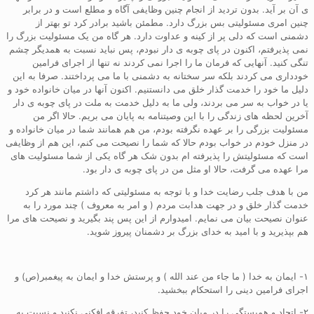
ی آن بر آید. بدون تردید از انجام چنین وظایفی آگاه و مطلع است و در برابر
چنین امری مسئولیتی بس بزرگ دارد. مطمئن باشید برادر کرد تو بهتر از
دشمنی است که دلی پر از کینه و عداوت دارد. هر گاه من یک مسئولیت بزرگ را
نمی پذیرفتم، اکنون در پای چوبه ی دار نبودم، پس نباید نسبت به همدیگر چشم
تنگی کنید. آنهایی که فرمان ما را اجرا نمی کردند نه تنها از اجرای فرامین
خودداری می کردند بلکه سر سختانه به دشمنی با ما می پرداختند. صرفا به این
دلیل ما خود را خدمت گذار خلق می دانستنیم. اکنون آنها در میان خانواده خود و
یا در خواب به سر می بردند، ولی ما به دلیل خدمت به ملت در پای چوبه ی دار
آخرین لحظه های زندگی را با این وصیتنامه به پایان می بریم. حالا اگر من
مسئولیت بزرگی را بر عهده نگرفته بودم، من هم همانند شما در میان خانواده و
در منزل خودم در خواب بودم حالا که شما را نصیحت می کنم، این هم از وظایفی
است که مسئولیتش را پذیرفته ام بدون شک هر گاه یکی از شما مسئولیت های
مرا عهده می گرفت، حالا او مثل من در پای چوبه ی دار بود.
من با هدف جلب رضایت خدا و با توجه به مسئولیتی که داشتم مانند هر کرد
خدمت گذار خلق و در جهت هدابت مردم ( و امر به معروف ) چند مورد را به
عنوان نصیحت بیان می نمایم. امیدوارم از این پس پند بگیرید و نصیحت های مرا
هم بپذیرید و با امید به خدای بزرگ بر دشمنان پیروز شوید.
۱- ایمان به خدا ( ما جاء من عند الله ) و پرستش خدا و ایمان به پیغمبر(ص) و
اجرای فرامین دینی را استحکام ببخشید.
۲- اتحاد و همبستگی را در میان خود حفظ کنید، تفرقه افکنی نکنید و نسبت به