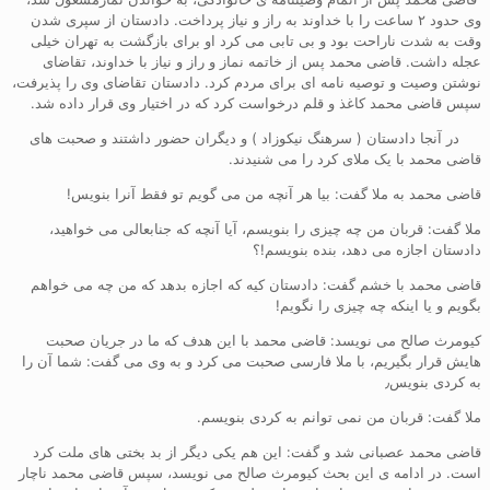
وی حدود ۲ ساعت را با خداوند به راز و نیاز پرداخت. دادستان از سپری شدن
وقت به شدت ناراحت بود و بی تابی می کرد او برای بازگشت به تهران خیلی
عجله داشت. قاضی محمد پس از خاتمه نماز و راز و نیاز با خداوند، تقاضای
نوشتن وصیت و توصیه نامه ای برای مردم کرد. دادستان تقاضای وی را پذیرفت،
سپس قاضی محمد کاغذ و قلم درخواست کرد که در اختیار وی قرار داده شد.
در آنجا دادستان ( سرهنگ نیکوزاد ) و دیگران حضور داشتند و صحبت های
قاضی محمد با یک ملای کرد را می شنیدند.
قاضی محمد به ملا گفت: بیا هر آنچه من می گویم تو فقط آنرا بنویس!
ملا گفت: قربان من چه چیزی را بنویسم، آیا آنچه که جنابعالی می خواهید،
دادستان اجازه می دهد، بنده بنویسم!؟
قاضی محمد با خشم گفت: دادستان کیه که اجازه بدهد که من چه می خواهم
بگویم و یا اینکه چه چیزی را نگویم!
کیومرث صالح می نویسد: قاضی محمد با این هدف که ما در جریان صحبت
هایش قرار بگیریم، با ملا فارسی صحبت می کرد و به وی می گفت: شما آن را
به کردی بنویس٫
ملا گفت: قربان من نمی توانم به کردی بنویسم.
قاضی محمد عصبانی شد و گفت: این هم یکی دیگر از بد بختی های ملت کرد
است. در ادامه ی این بحث کیومرث صالح می نویسد، سپس قاضی محمد ناچار