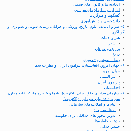
اتحادیه ها و کانون های صنفی
احزاب و سازمان‌های سیاسی
گفتگوها و میزگردها
دانشجویی و دانش‌آموزی
۵- هنر و ادبیات، علوم، تاریخ، ورزشی و جوانان، رسانه صوتی و تصویری، و
گوناگون
هنر و ادبیات
شعر
ورزش و جوانان
تاریخ
رسانه صوتی و تصویری
۶- جهان امروز، افغانستان، پیرامون ایران، و نظرات شما
جهان امروز
بین‌المللی
پیرامون ایران
افغانستان
۷- سازمان فداییان خلق ایران (اکثریت)، یادها و خاطره ها، کتابخانه مجازی
سازمان فداییان خلق ایران(اکثریت)
پیام‌ها و اطلاعیه‌های سازمانی
اسناد سازمان
تدوین محور های حداقلی برای حکومت
یادها و خاطره‌ها
جنبش فدایی