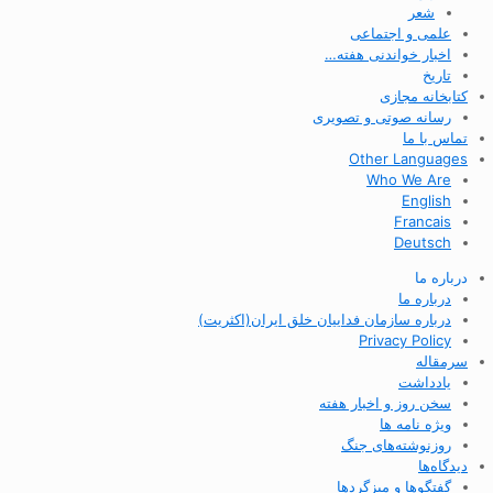
شعر
علمی و اجتماعی
اخبار خواندنی هفته…
تاریخ
کتابخانه مجازی
رسانه صوتی و تصویری
تماس با ما
Other Languages
Who We Are
English
Francais
Deutsch
درباره ما
درباره ما
درباره سازمان فداییان خلق ایران(اکثریت)
Privacy Policy
سرمقاله
یادداشت
سخن روز و اخبار هفته
ویژه نامه ها
روزنوشته‌های جنگ
دیدگاه‌ها
گفتگوها و میزگردها