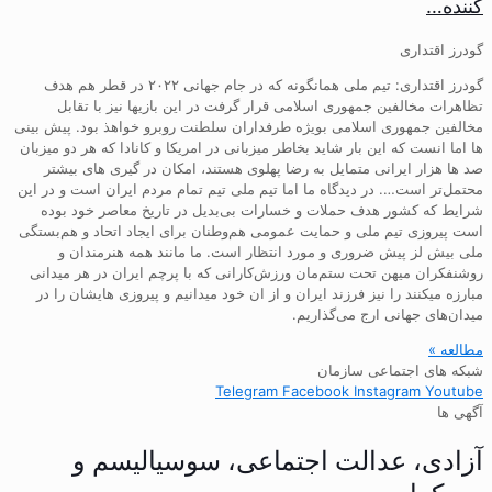
کننده…
گودرز اقتداری
گودرز اقتداری: تیم ملی همانگونه که در جام جهانی ۲۰۲۲ در قطر هم هدف
تظاهرات مخالفین جمهوری اسلامی قرار گرفت در این بازیها نیز با تقابل
مخالفین جمهوری اسلامی بویژه طرفداران سلطنت روبرو خواهذ بود. پیش بینی
ها اما انست که این بار شاید بخاطر میزبانی در امریکا و کانادا که هر دو میزبان
صد ها هزار ایرانی متمایل به رضا پهلوی هستند، امکان در گیری های بیشتر
محتمل‌تر است…. در دیدگاه ما اما تیم ملی تیم تمام مردم ایران است و در این
شرایط که کشور هدف حملات و خسارات بی‌بدیل در تاریخ معاصر خود بوده
است پیروزی تیم ملی و حمایت عمومی هم‌وطنان برای ایجاد اتحاد و هم‌بستگی
ملی بیش لز پیش ضروری و مورد انتظار است. ما مانند همه هنرمندان و
روشنفکران میهن تحت ستم‌مان ورزش‌کارانی که با پرچم ایران در هر میدانی
مبارزه میکنند را نیز فرزند ایران و از ان خود میدانیم و پیروزی هایشان را در
میدان‌های جهانی ارج می‌گذاریم.
مطالعه »
شبکه های اجتماعی سازمان
Telegram
Facebook
Instagram
Youtube
آگهی ها
آزادی، عدالت اجتماعی، سوسیالیسم و