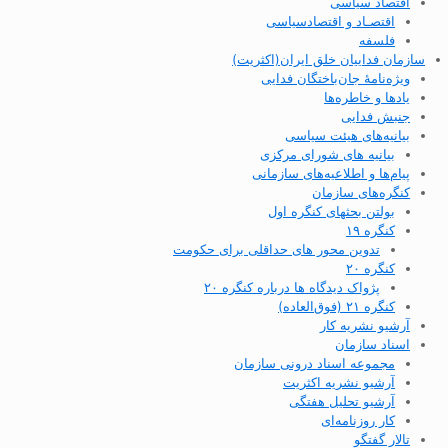
اقتصاد سیاسی
اقتصـاد و اقتصاد‌سیاسی
فلسفه
سازمان فداییان خلق ایران(اکثریت)
ویژه‌نامهٔ جان‌باختگان فدایی
یادها و خاطره‌ها
جنبش فدایی
بیانیه‌های هیئت سیاسی
بیانیه های شورای مرکزی
پیام‌ها و اطلاعیه‌های سازمانی
کنگره‌های سازمان
بولتن بحثهای کنگره اول
کنگره ۱۹
تدوین محور های حداقلی برای حکومت
کنگره ۲۰
پژواک دیدگاه ها درباره کنگره ۲۰
کنگره ۲۱ (فوق‌العاده)
آرشیو نشریه کار
اسناد سازمان
مجموعه اسناد درونی سازمان
آرشیو نشریه اکثریت
آرشیو تحلیل هفتگی
کار روزنامه‌ای
تالار گفتگو