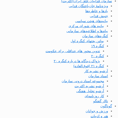
سازمان فداییان خلق ایران(اکثریت)
ویژه‌نامهٔ جان‌باختگان فدایی
یادها و خاطره‌ها
جنبش فدایی
بیانیه‌های هیئت سیاسی
بیانیه های شورای مرکزی
پیام‌ها و اطلاعیه‌های سازمانی
کنگره‌های سازمان
بولتن بحثهای کنگره اول
کنگره ۱۹
تدوین محور های حداقلی برای حکومت
کنگره ۲۰
پژواک دیدگاه ها درباره کنگره ۲۰
کنگره ۲۱ (فوق‌العاده)
آرشیو نشریه کار
اسناد سازمان
مجموعه اسناد درونی سازمان
آرشیو نشریه اکثریت
آرشیو تحلیل هفتگی
کار روزنامه‌ای
تالار گفتگو
گوناگون
ورزش و جوانان
هنر و ادبیات