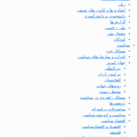
زنان
اتحادیه ها و کانون های صنفی
دانشجویی و دانش‌آموزی
گزارش‌ها
ملی – قومی
حقوق بشر
کودکان
سیاست
مسائل چپ
احزاب و سازمان‌های سیاسی
جهان امروز
بین‌المللی
پیرامون ایران
افغانستان
روندهای جهانی
محیط زیست
مسائل راهبردی در سیاست
پژوهش‌ها
موضوعات برنامه ای
سیاست و اندیشه سیاسی
اقتصاد سیاسی
اقتصـاد و اقتصاد‌سیاسی
فلسفه