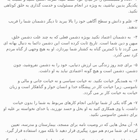
یکدیگر بدبین نباشید، به ویژه در انجام مسئولیت و خدمت گذاری به خلق کوتاهی
نکنیذ.
۳- علم و دانش و سطح آگاهی خود را بالا ببرید تا دیگر دشمنان شما را فریب
ندهند.
۴- به دشمنان اعتماد نکنید بویژه دشمن فعلی که به چند علت دشمن خلق،
میهن و دین شما است. تاریخ ثابت کرده است این دشمن دائما به دنبال بهانه ای
می گردد تا با کمترین گناه به کشتار شما بپردازد، او به هیچ وجهی از گناه مردم
کرد نمی گذرد.
۵- برای چند روز زندگی بی ارزش دنیایی، خود را به دشمن نفروشید، چون
دشمن، دشمن است و هیچ گونه اعتمادی نباید به او داشت.
۶- به همدیگر خیانت نکنید. نه خیانت سیاسی و نه خیانت جانی و مالی و
ناموسی. زیرا خیانت کار در پیشگاه خدا و انسان خوار و گناهکار است و زیان
خیانت به خیانت کار بر می گردد.
۷- هر گاه یکی از شما توانایی انجام کارهای مربوط به شما را بدون خیانت
داشت، با وی همکاری کنید به او بخل و حسد نورزید، یا خدای نخواسته بر علیه او
برای دشمن جاسوسی نکنید.
۸- آن محل هایی که در وصیت نامه برای مسجد، بیمارستان و مدرسه، تعیین
کرده ام. شما مردم هم مورد پیگیری قرار دهید تا بلکه مورد استفاده قرار گیرد.