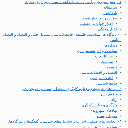
۱- بخش سردبیری | سرمقاله، یادداشت، سخن روز و پژوهش‌ها
سرمقاله
یادداشت
سخن روز و اخبار هفته
اخبار خواندنی هفته…
گفتار هفتگی
۲- دیدگاه ها، سیاست، فلسفه، جامعه‌شناسی، مسائل چپ، و اقتصاد و اقتصاد
سیاسی
دیدگاه‌ها
سیاست و اندیشه سیاسی
مسائل چپ
سیاست
فلسفه
اقتصـاد و اقتصاد‌سیاسی
اقتصاد سیاسی
جامعه‌شناسی
۳- نهادهای شهروندی، زنان، کارگری، محیط زیست، و حقوق بشر
حقوق بشر
زنان
کارگری و بولتن کارگری
نهادهای شهروندی
محیط زیست
۴- اتحادیه های صنفی، احزاب و سازمان‌های سیاسی، گفتگوها و میزگردها،
دانشجویی و دانش‌آموزی