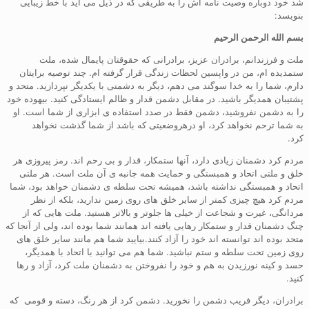
شد خود دوباره وصیت نامه اش را به طریقی که در ذیل می آید با خط زیبایی
بنویسد:
بسم الله الرحمن الرحیم
ملت و فرزندانم، برادران عزیز، برادرانی که حقوقتان پایمال شده، ملت
ستمدیده ام، من در واپسین لحظات زندگی قرار گرفته ام. چند توصیه برایتان
دارم، شما را به خدا سوگند می دهم، دیگر به دشمنی با یکدیگر نپردازید. متحد و
پشتیبان همدیگر باشید. در مقابل دشمن قدار و ظالم ایستادگی کنید. بیهوده خود
را به دشمن نفروشید، دشمن فقط در صدد استفاده ی ابزاری از شما است. او
به شما ترحم نخواهد کرد، او درهروضعیتی که باشد از شما گذشت نخواهد
کرد.
مردم کرد دشمنان زیادی دارد، آنها ستمکار، قدار و بی رحم اند. رمز پیروزی هر
خلق و ملتی اتحاد و همبستگی و حمایت همه جانبه ی آن ملت است. هر ملتی
اتحاد و همبستگی نداشته باشد، همیشه تحت سلطه ی دشمنان خواهد بود، شما
مردم کرد هیچ چیزی کمتر از سایر خلق های روی زمین ندارید، بلکه از نظر
مردانگی، غیرت و شجاعت از خیلی ها جلوتر و بالاتر هستید. ملت هایی که از
چنگ دشمنان قدار و ستمکار رهایی یافته اند همانند شما بوده اند، ولی از آنجا که
متحد بوده اند توانسته اند خود را آزاد کنند.بیایید شما هم مانند سایر خلق های
روی زمین تحت سلطه و ستم نباشید. شما هم می توانید با اتحاد با همدیگر،
حسد و کینه نورزیدن به هم و خود را نفروختن به دشمنان ملت کرد، آزاد و رها
کنید.
برادران، دیگر فریب دشمن را نخورید. دشمن کرد از هر رنگ، دسته و قومی که