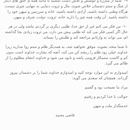
۹- شما از مبارزه و کوشش و تلاش دست نکشید تا مانند همه ی خلق های دیگر
از چنگ و ستم دشمنان خلاص شوید، مال و ثروت دنیایی به تنهایی چیزی نیست.
هرگاه وطنی داشته باشید، آزادی داشته باشید، خانه و سرزمین و میهن خود را
داشته باشید. آن وقت همه چیز را دارید خانه، ثروت، دولت، شرف و میهن.
۱۰- من فکر می کنم غیر از حق خدا، طلبی دیگری بر گردنم نباشد ولی در هر
حال اگر کسی فکر می کند که طلبی پیش من دارد، من ثروت زیادی بجا گذاشته
ام، می تواند به وارثانم مراجعه کند و طلبش را بستاند.
تا شما متحد نشوید، موفق نخواهید شد، به همدیگر ظلم و ستم روا مدارید زیرا
خداوند خیلی زود ظلم را ریشه کن می کند، آنچه که بشارت خداوند است بدون
کم و کاست ستمکار فرومی پاشد و نابود می شود و خداوند انتقام مظلوم را از
ظالم می گیرذ.
امیدوارم به این موارد توجه کنید و امیذوارم خداوند شما را بر دشمنان پیروز
گرداند. همچنان که سعدی می گوید:
مراد ما نصیحت بود و گفتیم
حوالت با خدا کردیم و رفتیم
خدمتگذار ملت و میهن
قاضی محمد