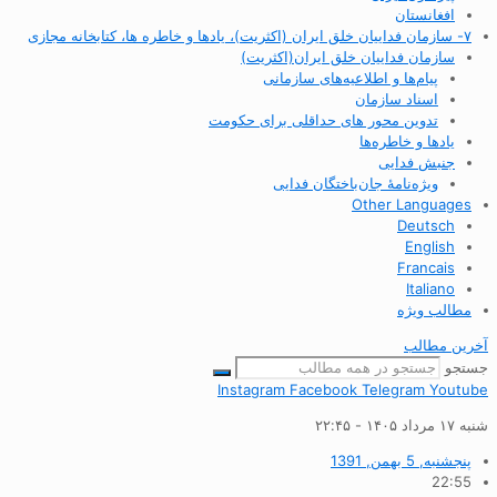
افغانستان
۷- سازمان فداییان خلق ایران (اکثریت)، یادها و خاطره ها، کتابخانه مجازی
سازمان فداییان خلق ایران(اکثریت)
پیام‌ها و اطلاعیه‌های سازمانی
اسناد سازمان
تدوین محور های حداقلی برای حکومت
یادها و خاطره‌ها
جنبش فدایی
ویژه‌نامهٔ جان‌باختگان فدایی
Other Languages
Deutsch
English
Francais
Italiano
مطالب ویژه
آخرین مطالب
جستجو
Instagram
Facebook
Telegram
Youtube
شنبه ۱۷ مرداد ۱۴۰۵ - ۲۲:۴۵
پنجشنبه, 5 بهمن, 1391
22:55