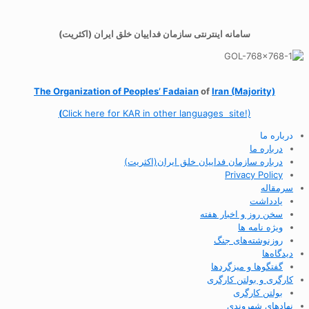
سامانه اینترنتی سازمان فداییان خلق ایران (اکثریت)
The Organization of
Peoples’ Fadaian
of
Iran (Majority)
(
Click here for KAR in other languages site!)
درباره ما
درباره ما
درباره سازمان فداییان خلق ایران(اکثریت)
Privacy Policy
سرمقاله
یادداشت
سخن روز و اخبار هفته
ویژه نامه ها
روزنوشته‌های جنگ
دیدگاه‌ها
گفتگوها و میزگردها
کارگری و بولتن کارگری
بولتن کارگری
نهادهای شهروندی