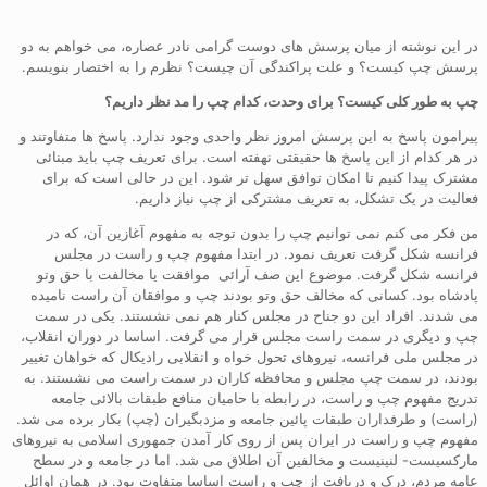
در این نوشته از میان پرسش های دوست گرامی نادر عصاره، می خواهم به دو
پرسش چپ کیست؟ و علت پراکندگی آن چیست؟ نظرم را به اختصار بنویسم.
چپ به طور کلی کیست؟ برای وحدت، کدام چپ را مد نظر داریم؟
پیرامون پاسخ به این پرسش امروز نظر واحدی وجود ندارد. پاسخ ها متفاوتند و
در هر کدام از این پاسخ ها حقیقتی نهفته است. برای تعریف چپ باید مبنائی
مشترک پیدا کنیم تا امکان توافق سهل تر شود. این در حالی است که برای
فعالیت در یک تشکل، به تعریف مشترکی از چپ نیاز داریم.
من فکر می کنم نمی توانیم چپ را بدون توجه به مفهوم آغازین آن، که در
فرانسه شکل گرفت تعریف نمود. در ابتدا مفهوم چپ و راست در مجلس
فرانسه شکل گرفت. موضوع این صف آرائی موافقت یا مخالفت با حق وتو
پادشاه بود. کسانی که مخالف حق وتو بودند چپ و موافقان آن راست نامیده
می شدند. افراد این دو جناح در مجلس کنار هم نمی نشستند. یکی در سمت
چپ و دیگری در سمت راست مجلس قرار می گرفت. اساسا در دوران انقلاب،
در مجلس ملی فرانسه، نیروهای تحول خواه و انقلابی رادیکال که خواهان تغییر
بودند، در سمت چپ مجلس و محافظه کاران در سمت راست می نشستند. به
تدریج مفهوم چپ و راست، در رابطه با حامیان منافع طبقات بالائی جامعه
(راست) و طرفداران طبقات پائین جامعه و مزدبگیران (چپ) بکار برده می شد.
مفهوم چپ و راست در ایران پس از روی کار آمدن جمهوری اسلامی به نیروهای
مارکسیست- لنینیست و مخالفین آن اطلاق می شد. اما در جامعه و در سطح
عامه مردم، درک و دریافت از چپ و راست اساسا متفاوت بود. در همان اوائل