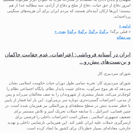
امروز دفاع از حق حیات، دفاع از صلح و دفاع از آزادی، سه مطالبه جدا از هم
نیستند؛ این‌ها ارکان آینده‌ای هستند که مردم ایران برای آن هزینه‌های سنگینی
پرداخته‌اند.
ادامه »
« قبلی
برگه
1
برگه
2
برگه
3
برگه
4
برگه
5
بعدی »
سرمقاله
ایران در آستانه فروپاشی: اعتراضات، عدم حقانیت حاکمان
و بن‌بست‌های پیش‌رو…
شورای سردبیری کار
شورای سردبیری کار: تجربه تمامی طول دوران حیات حکومت اسلامی نشان
می‌دهد که هر موج سرکوب، به‌جای تثبیت پایدار نظام، پایگاه اجتماعی نظام را
کوچک‌تر می‌کند، شمار بیشتری از شهروندان را به صف مخالفان می‌راند و پس
از مدتی، اعتراضات گسترده‌تری دوباره سر برمی‌آورد. این بار اما فشار از پایین
با خطر تشدید تنش در سطح منطقه‌ای و بین‌المللی نیز هم‌زمان شده است. در
چنین فضایی، اسرائیل ـ با سابقه حملات تحریک آمیز و تلاش مستمر برای
تضعیف جمهوری اسلامی ـ ممکن است اعتراضات داخلی را فرصتی برای
ازسرگیری حملات علیه ایران تلقی کند. این هم‌زمانی نارضایتی داخلی و تهدید
خارجی، معادله‌ای بسیار خطرناک برای کشور ما ایجاد کرده است.