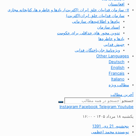
افغانستان
۷- سازمان فداییان خلق ایران (اکثریت)، یادها و خاطره ها، کتابخانه مجازی
سازمان فداییان خلق ایران(اکثریت)
پیام‌ها و اطلاعیه‌های سازمانی
اسناد سازمان
تدوین محور های حداقلی برای حکومت
یادها و خاطره‌ها
جنبش فدایی
ویژه‌نامهٔ جان‌باختگان فدایی
Other Languages
Deutsch
English
Francais
Italiano
مطالب ویژه
آخرین مطالب
جستجو
Instagram
Facebook
Telegram
Youtube
یکشنبه ۱۸ مرداد ۱۴۰۵ - ۱۶:۰۰
پنجشنبه, 21 دی, 1391
نویسنده
محمد اعظمی