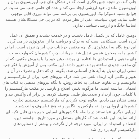
جلب کند. در نتیجه چنین فکری است که در تشکل های چپ اپوزیسیون بودن و
اپوزیسیون ماندن، خود ارزشی ایجاد می کند و عده ای حامی جلب می نماید. در
جوامع نسبتا دموکراتیک اپوزیسیون بی برنامه نمی تواند نیروی قابل توجهی
جلب نماید. چون سیاست نفی از نظر مردم، که در پی حل مشکلاتشان هستند،
اساسا جایگاه و ارزشی سیاسی ندارد.
دومین عامل که در تکمیل عامل نخست و در خدمت تشدید و تعمیق آن عمل
کرده است، مشکلاتی است که به درک و دریافت ما از ایدئولوژی باز می گردد.
این نوع نگاه به ایدئولوژی، گر چه مختص جریانات چپ ایران نبوده است، اما در
کشور ما به معجون عجیبی تبدیل شد. جریانات چپ کشورمان که وارث سنت
های مذهبی و استبدادی جا افتاده ای بودند، ذهن خود را با پذیرش مکتبی، که از
آن مذهب جدیدی ساخته بودند، تغییر دادند. این مکتب پس از آمیزش با فکر چپ
سنتی ایران تبدیل به آیه های آسمانی شد، بگونه ای که دخل و تصرف در آن و
تغییر و تکامل آن، ارتداد تلقی می شد. درک نیروهای چپ ایران از مارکسیسم و
مائوئیسم و … تفاوت چندانی به لحاظ روش، با نگاه نیروهای مذهبی به کتاب های
آسمانی نداشته است. ما هرگونه تغییر، اصلاح و بازبینی در مکتب مارکسیسم را
با کلماتی چون ارتداد و تجدیدنظر طلبی توصیف کرده، در برابر آن واکنش تند و
منفی نشان می دادیم. بعلاوه توجه نکردیم که مارکسیسم جمعبندی تجارب
کشورهای اروپایی بود. نه مارکس و انگلس و نه هیچ فیلسوف و اندیشمند
اروپایی دیگری نتوانستند در رابطه با کشورهای اسیایی جمع بندی قابل تکیه ای
ارائه نمایند. این باعث شد که کارهای مستقل در مورد تاریخ، جامعه، دین،
اقتصاد و استبداد در ایران، مورد توجه قرار نگرفت و بیشتر از دستاوردهای
مارکسیسم کپیه برداری شد.