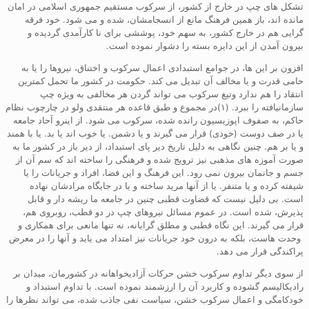
تشکل های چپ در خارج از کشور، از سرکوب مستقیم جمهوری اسلامی در امان
مانده اند، باز همین فرهنگ مانع از انسجامشان، شده و می شود. خود فرقه
گرایی هم در خارج کشور، به سهم خود، پوششی برای نا کارآمدی گردیده و
بیرون آمدن از این دایره بسته را دشوار نموده است.
افزون بر این ها، در جوامع استبدادی اعمال سرکوب و اختناق، نیروها را یا به
حامی قدرت و یا مخالف آن تبدیل می کند. حکومت در کشور ما تحمل کمترین
انتقاد را هم ندارد وتیغ سرکوب می تواند گردن هر مخالفی به ویژه چپ
سازمانیافته را ببرد. (۱)در مجموع و طبق قاعده هر منتقدی ولو در چارچوب نظام
حاکم، به صفوف اپوزیسیون رانده شده، سرکوب می شود. از اینرو آحاد جامعه
یا در صف دوست (خودی) قرار می گیرند و یا دشمن. یا خوب اند یا بد. یا با همند
و یا بر هم. چنین نگاهی به دلیل تاریخ دیر پای استبداد، از دیر باز در کشور ما به
صورت آموزه های مذهبی نیز ترویج شده و فرهنگی را ساخته اند که سم آن از
جسم و جانمان بیرون نمی رود. این فرهنگ و این فضا، افراد و جریانات را یا
شیفته کرده و یا متنفر. یا از آنها مرید ساخته و یا در جایگاه مرادشان نهاده
است. بی دلیل نیست که قضاوت قطبی چنین در جامعه ما ریشه دار و قابل
پذیرش، شده است. در عموم مسائل نیروهای چپ در دو قطب، روبروی هم،
قرار می گیرند. این نگاه قطبی و مطلق گرایانه، نه تنها مانعی برای همکاری و
وحدت هاست، بلکه به درون خود جریانات نیز امتداد می یابد و آنها را در معرض
پراکندگی قرار می دهد.
از سوی دیگر تداوم سرکوب خشن حرکات آزادیخواهانه در کشورمان، میدان بر
رادیکالیسم گشوده و کاربرد آن را ارزشمند نموده است. با تداوم استبداد و
خودکامگی و اعمال سرکوب خشن، سیاست نفی جاذب شده، می تواند نظرها را