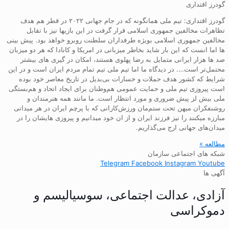
گودرز اقتداری
گودرز اقتداری: تیم ملی همانگونه که در جام جهانی ۲۰۲۲ در قطر هم هدف
تظاهرات مخالفین جمهوری اسلامی قرار گرفت در این بازیها نیز با تقابل
مخالفین جمهوری اسلامی بویژه طرفداران سلطنت روبرو خواهذ بود. پیش بینی
ها اما انست که این بار شاید بخاطر میزبانی در امریکا و کانادا که هر دو میزبان
صد ها هزار ایرانی متمایل به رضا پهلوی هستند، امکان در گیری های بیشتر
محتمل‌تر است…. در دیدگاه ما اما تیم ملی تیم تمام مردم ایران است و در این
شرایط که کشور هدف حملات و خسارات بی‌بدیل در تاریخ معاصر خود بوده
است پیروزی تیم ملی و حمایت عمومی هم‌وطنان برای ایجاد اتحاد و هم‌بستگی
ملی بیش لز پیش ضروری و مورد انتظار است. ما مانند همه هنرمندان و
روشنفکران میهن تحت ستم‌مان ورزش‌کارانی که با پرچم ایران در هر میدانی
مبارزه میکنند را نیز فرزند ایران و از ان خود میدانیم و پیروزی هایشان را در
میدان‌های جهانی ارج می‌گذاریم.
مطالعه »
شبکه های اجتماعی سازمان
Telegram
Facebook
Instagram
Youtube
آگهی ها
آزادی، عدالت اجتماعی، سوسیالیسم و
دموکراسی