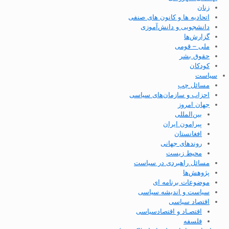
زنان
اتحادیه ها و کانون های صنفی
دانشجویی و دانش‌آموزی
گزارش‌ها
ملی – قومی
حقوق بشر
کودکان
سیاست
مسائل چپ
احزاب و سازمان‌های سیاسی
جهان امروز
بین‌المللی
پیرامون ایران
افغانستان
روندهای جهانی
محیط زیست
مسائل راهبردی در سیاست
پژوهش‌ها
موضوعات برنامه ای
سیاست و اندیشه سیاسی
اقتصاد سیاسی
اقتصـاد و اقتصاد‌سیاسی
فلسفه