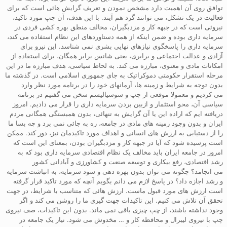
توافق روی آن اهمیت دارد مشخص نمودن و تعریف گرایش هائی است که برای
فعالیت در یک تشکل، می توانند گرد هم آیند. با این هدف، آن چپ مورد تاکید،
نیروئی است که در جبهه کار و مزدبگیران، مخالف منطق بهره کشی فردی در
سرمایه داری بوده و ضمن اینکه از همه دستاوردهای این نظام استفاده می کند،
سرمایه داری را پاسخگوی نیازهای نهایی بشری نمی شناسد. این نیرو برای
آزادی و عدالت اجتماعی و برابری، یعنی شانس برابر همگان، برای استفاده از
امکانات مادی و معنوی، مبارزه می کند. به لحاظ سیاسی، هدف مبارزه ما در این
مرحله استقرار حکومتی دموکراتیک به جای جمهوری اسلامی است. در گذشته ما
بدون توجه به شرایط و زمینه ها، آرمانهای خود را در برنامه مورد نظر وارد
می کردیم و معمولا موقعی از چپ و سوسیالیسم سخن می گفتیم در برنامه
سیاسی آن، محو استثمار و ازبین بردن سرمایه داری را قرار می دادیم. امروز
دریافته ایم که اراده این یا آن گرایش به تنهائی، بدون همبستگی همگانی مردم
ایران و بدون وجود زمینه های مادی در جامعه، ره به جائی نمی برد و چه بسا ما
را از دستیابی به ارزش های انسانی و اهداف مورد تاکیدمان نیز، دور کند. ممکن
است پرسیده شود که آیا در جبهه کار و مزدبگیران بودن، بمعنای این است که
امروز در جامعه ایران باید مخالف یک نظام اقتصادی سرمایه داری بود که به
رشد اقتصادی، رفع بیکاری و توسعه صنعت و کشاورزی و آبادانی کشور
می انجامد؟ چگونه می توان بدون بهره دهی و سود سرمایه، به انباشت سرمایه
و رشد اجازه داد؟ در پاسخ لازم می دانم بگویم آنچه که مورد تاکید قرار گرفته
است ارزش های مورد قبول ماست. ارزش هائی که متناسب با شرایط، در جهت
تحقق آن تلاش می کنیم. این تاکیدات جهت گیری ما را روشن می کند و اگر
وجود نداشته باشند، از چپ چیزی باقی نمی ماند. بدون این تاکیدات، صف نیروی
چپ با نیروی لیبرال و محافظه کار و … مخدوش می شود. نیاز یک جامعه در