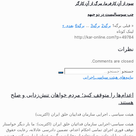
سود از آنِ کارفرما، مرگ از آنِ کارگر
چپ سوسیالیست در دو جبهه
« قبلی
برگه
1
برگه
2
برگه
3
…
برگه
6
بعدی »
لینک کوتاه
http://kar-online.com?p=49784
نظرات
Comments are closed.
جستجو
بیانیه‌های هیئت‌ سیاسی‌ـ‌اجرایی
اعدام‌ها را متوقف کنید؛ مردم خواهان تنش‌زدایی و صلح
هستند.
هیئت سیاسی ـ اجرایی سازمان فداییان خلق ایران (اکثریت)
هیئت سیاسی-اجرایی سازمان فدائیان خلق ایران (اکثریت): ما بار دیگر خواستار
توقف فوری اجرای تمامی احکام اعدام، تضمین دادرسی عادلانه، رعایت حقوق
متهمان و پایان دادن به استفاده از مجازات مرگ به عنوان ابزار سرکوب هستیم.