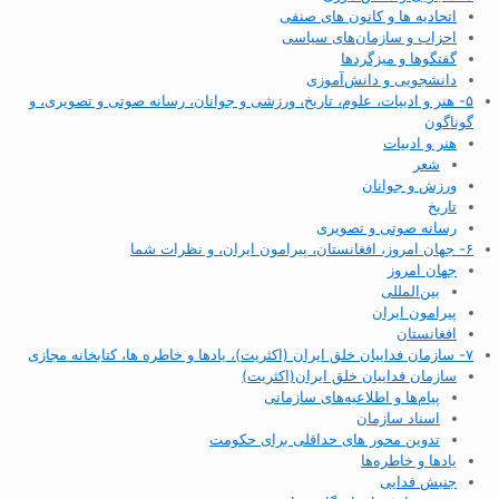
اتحادیه ها و کانون های صنفی
احزاب و سازمان‌های سیاسی
گفتگوها و میزگردها
دانشجویی و دانش‌آموزی
۵- هنر و ادبیات، علوم، تاریخ، ورزشی و جوانان، رسانه صوتی و تصویری، و
گوناگون
هنر و ادبیات
شعر
ورزش و جوانان
تاریخ
رسانه صوتی و تصویری
۶- جهان امروز، افغانستان، پیرامون ایران، و نظرات شما
جهان امروز
بین‌المللی
پیرامون ایران
افغانستان
۷- سازمان فداییان خلق ایران (اکثریت)، یادها و خاطره ها، کتابخانه مجازی
سازمان فداییان خلق ایران(اکثریت)
پیام‌ها و اطلاعیه‌های سازمانی
اسناد سازمان
تدوین محور های حداقلی برای حکومت
یادها و خاطره‌ها
جنبش فدایی