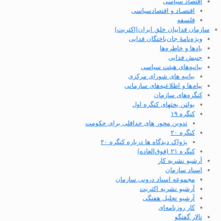
اقتصاد سیاسی
اقتصـاد و اقتصاد‌سیاسی
فلسفه
سازمان فداییان خلق ایران(اکثریت)
ویژه‌نامهٔ جان‌باختگان فدایی
یادها و خاطره‌ها
جنبش فدایی
بیانیه‌های هیئت سیاسی
بیانیه های شورای مرکزی
پیام‌ها و اطلاعیه‌های سازمانی
کنگره‌های سازمان
بولتن بحثهای کنگره اول
کنگره ۱۹
تدوین محور های حداقلی برای حکومت
کنگره ۲۰
پژواک دیدگاه ها درباره کنگره ۲۰
کنگره ۲۱ (فوق‌العاده)
آرشیو نشریه کار
اسناد سازمان
مجموعه اسناد درونی سازمان
آرشیو نشریه اکثریت
آرشیو تحلیل هفتگی
کار روزنامه‌ای
تالار گفتگو