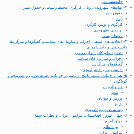
جامعه‌شناسی
۳- نهادهای شهروندی، زنان، کارگری، محیط زیست، و حقوق بشر
حقوق بشر
زنان
کارگری و بولتن کارگری
نهادهای شهروندی
محیط زیست
۴- اتحادیه های صنفی، احزاب و سازمان‌های سیاسی، گفتگوها و میزگردها،
دانشجویی و دانش‌آموزی
اتحادیه ها و کانون های صنفی
احزاب و سازمان‌های سیاسی
گفتگوها و میزگردها
دانشجویی و دانش‌آموزی
۵- هنر و ادبیات، علوم، تاریخ، ورزشی و جوانان، رسانه صوتی و تصویری، و
گوناگون
هنر و ادبیات
شعر
ورزش و جوانان
تاریخ
رسانه صوتی و تصویری
۶- جهان امروز، افغانستان، پیرامون ایران، و نظرات شما
جهان امروز
بین‌المللی
پیرامون ایران