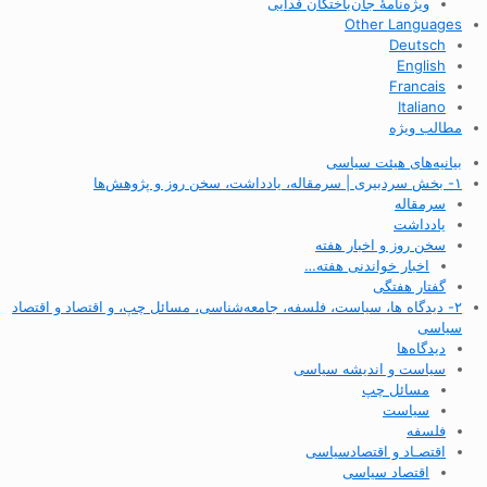
ویژه‌نامهٔ جان‌باختگان فدایی
Other Languages
Deutsch
English
Francais
Italiano
مطالب ویژه
بیانیه‌های هیئت سیاسی
۱- بخش سردبیری | سرمقاله، یادداشت، سخن روز و پژوهش‌ها
سرمقاله
یادداشت
سخن روز و اخبار هفته
اخبار خواندنی هفته…
گفتار هفتگی
۲- دیدگاه ها، سیاست، فلسفه، جامعه‌شناسی، مسائل چپ، و اقتصاد و اقتصاد
سیاسی
دیدگاه‌ها
سیاست و اندیشه سیاسی
مسائل چپ
سیاست
فلسفه
اقتصـاد و اقتصاد‌سیاسی
اقتصاد سیاسی