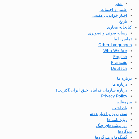
شعر
علمی و اجتماعی
اخبار خواندنی هفته…
تاریخ
کتابخانه مجازی
رسانه صوتی و تصویری
تماس با ما
Other Languages
Who We Are
English
Francais
Deutsch
درباره ما
درباره ما
درباره سازمان فداییان خلق ایران(اکثریت)
Privacy Policy
سرمقاله
یادداشت
سخن روز و اخبار هفته
ویژه نامه ها
روزنوشته‌های جنگ
دیدگاه‌ها
گفتگوها و میزگردها