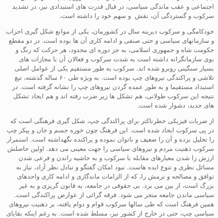
اجتماعی و عقب ماندگی سیاسی، در قبال قدرت های استبدادی نیز، در تشدید
سرکوب و گستردگی آن، نقش و سهم خود را داشته است.
خودکامگی و سرکوب دیرینه سال در کشورمان، یکی از موانع شکل گیری احزاب
و سازمانهای سیاسی و حتی صنفی و ادامه کاری آن ها بوده است. در دو مقطع
حکومت شاه و جمهوری اسلامی، به جز دوره ای محدود، هر حرکت که رنگ و
بوی سازمانگرانه داشته است به شدت سرکوب و فعالان آن با مجازات های
بسیار سنگینی روبرو شده اند. سرکوب به طور مستقیم یکی از عوامل اصلی
تلاشی و پراکندگی نیروهای چپ بوده است. به ویژه طی ۶۰ ساله گذشته، تیغ
استبداد مستقیما و به طور عمده گردن نیروهای چپ را نشانه گرفته است. در
نتیجه این سرکوب طولانی، هم تشکل ها زیر ضرب رفته اند و هم ایجاد تشکل
های جدید، دشوار شده است.
از ضربات فیزیکی خطرناکتر برای پراکندگی چپ، شکل گیری فرهنگی است که
در پی سرکوب ایجاد شده است. این فرهنگ چون خوره جسم و جان و پیکر چپ
را تحلیل برده و آن را ضعیف و ناتوان نموده و پراکنده نگهداشته است. استمرار
سرکوب ذهنیت مردم و نیروهای سیاسی را جهت معینی می دهد. اولین حاصلش
ارزش زا شدن معیارهای مقابله با سرکوب و به حاشیه راندن و فرعی شدن
مسائل نظری و تنوع ایده هاست. نبود امکان گفتگو و تبادل نظر آزاد، نیاز به
توافق و مصالحه و نرمش را، که از الزامات ماندگاری و ادامه کاری واحدهای
بزرگ است، از بین می برد. بی حقوقی در جامعه، به قانون گریزی و به غیر
سیاسی ماندن جامعه منجر می شود. فرقه گرائی از عوارض پراکندگی است.
همین فرهنگ است که طی سالها سرکوب قوام و دوام یافته، بر ذهنیت نیروهای
سیاسی چپ، حتی در خارج از کشور نیز، مسلط شده است. به رغم اینکه بقایای