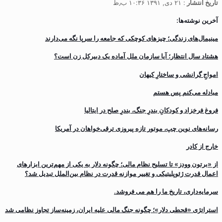
تاریخ انتشار
: ۲۱ دی, ۱۳۹۱ ۱۰:۳۶ ب٫ظ
آخرین نوشته‌ها:
مینیمال‌های زندگی؛ چیزهای کوچکی که جامعه را سرپا نگه می‌دارند
هشتاد سال انتظار؛ آیا سازمان ملل آماده یک دبیرکل زن است؟
‌امواجِ گرانشی و ساختارِ کیهان
مبادله می‌کنم پس هستم
فروغ فرخزاد و کودکانِ بندرِ جنگ، بندرِ صلح در ایتالیا
رسانه‌های نوین چپ، موتور تازه پیروزی ترقی‌خواهان در آمریکا
خارج از کادر
از «برتون وودز» تا تسلیح نظام مالی؛ چگونه دلار به یکی از مهم‌ترین ابزارهای
اعمال قدرت ژئوپلیتیکی و تغییر موازنه قدرت در نظام بین‌الملل تبدیل شد؟
سرمایه‌داری، تاریخ ما را هم می فروشد.
استراتژی «قحطی دلار»؛ چگونه جنگ مالی علیه ایران، زمینه‌ساز تجاوز نظامی شد