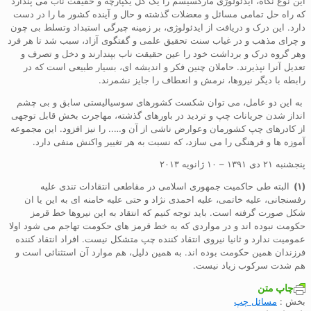
این نوع نگاه، ایدئولوژی مارکسیسم را یک کل یکپارچه و حقیقت ناب می پندارد
که راه حل تمامی مسائل و معضلات گذشته و حال و آینده کشور ما را در دست
دارد. این درک و دریافت از ایدئولوژی، بر زمینه چیرگی استبداد وتسلط بی چون
و چرای مذهب و در غیاب سنت تحقیق علمی و گفتگوی آزاد، سبب شد تا هر فرد
وهر گروه درک و برداشت خود را عین حقیقت ناب بپندارند و دخل و تصرف و
تعدیل آنرا نپذیرند. حاملان چنین فکر و اندیشه ای، بسیار طبیعی است که در
رابطه با دیگر نیروها، نرمش و انعطاف را جایز نشمرند.
به این دو عامل، می توان شکست کشورهای سوسیالیستی سابق و بی چشم
انداز شدن جریانات چپ و تردید در باورهای گذشته، مهاجرت بخش قابل توجهی
از کادرهای چپ کشورمان وعوارض ناشی از آن و….. را نیز افزود. این مجموعه
آموزه ها و فرهنگی را می سازد، که نسبت به هر تغییر واکنش منفی دارد.
پنجشنبه ۲۱ دی ۱۳۹۱ – ۱۰ ژانویه ۲۰۱۳
(۱)
البته طی حاکمیت جمهوری اسلامی در مقاطعی انتقادات تندی علیه
رفسنجانی، علیه خاتمی، علیه احمدی نژاد و حتی علیه خامنه ای به این یا ان
شکل صورت گرفته است. باید توجه کنیم که انتقاد به این نیروها خط قرمز
حکومت نبوده اند و در مواردی که به خط قرمز های حکومت تهاجم می شود اولا
عمومیت ندارد و ثانیا نیروی انتقاد کننده چپ متشکل نیست. افراد انتقاد کننده
فرزندان همین حکومت بوده اند. به همین دلیل، هم موارد آن استثنائی است و
هم شدت سرکوب زیاد نیست.
چاپ متن
بخش :
مسائل چپ