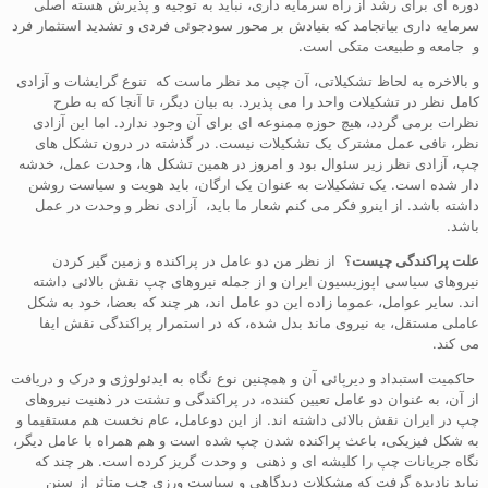
دوره ای برای رشد از راه سرمایه داری، نباید به توجیه و پذیرش هسته اصلی
سرمایه داری بیانجامد که بنیادش بر محور سودجوئی فردی و تشدید استثمار فرد
و جامعه و طبیعت متکی است.
و بالاخره به لحاظ تشکیلاتی، آن چپی مد نظر ماست که تنوع گرایشات و آزادی
کامل نظر در تشکیلات واحد را می پذیرد. به بیان دیگر، تا آنجا که به طرح
نظرات برمی گردد، هیچ حوزه ممنوعه ای برای آن وجود ندارد. اما این آزادی
نظر، نافی عمل مشترک یک تشکیلات نیست. در گذشته در درون تشکل های
چپ، آزادی نظر زیر سئوال بود و امروز در همین تشکل ها، وحدت عمل، خدشه
دار شده است. یک تشکیلات به عنوان یک ارگان، باید هویت و سیاست روشن
داشته باشد. از اینرو فکر می کنم شعار ما باید، آزادی نظر و وحدت در عمل
باشد.
علت پراکندگی چیست
؟ از نظر من دو عامل در پراکنده و زمین گیر کردن
نیروهای سیاسی اپوزیسیون ایران و از جمله نیروهای چپ نقش بالائی داشته
اند. سایر عوامل، عموما زاده این دو عامل اند، هر چند که بعضا، خود به شکل
عاملی مستقل، به نیروی ماند بدل شده، که در استمرار پراکندگی نقش ایفا
می کند.
حاکمیت استبداد و دیرپائی آن و همچنین نوع نگاه به ایدئولوژی و درک و دریافت
از آن، به عنوان دو عامل تعیین کننده، در پراکندگی و تشتت در ذهنیت نیروهای
چپ در ایران نقش بالائی داشته اند. از این دوعامل، عام نخست هم مستقیما و
به شکل فیزیکی، باعث پراکنده شدن چپ شده است و هم همراه با عامل دیگر،
نگاه جریانات چپ را کلیشه ای و ذهنی و وحدت گریز کرده است. هر چند که
نباید نادیده گرفت که مشکلات دیدگاهی و سیاست ورزی چپ متاثر از سنن