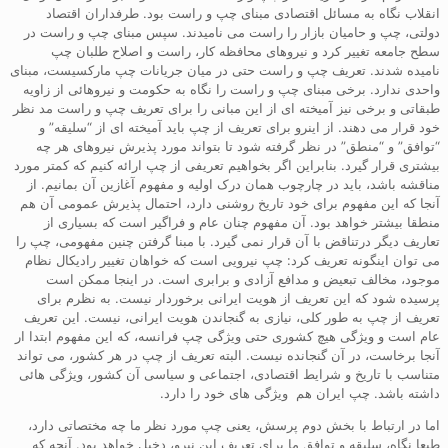
انقلاب نگاه به مسائل اقتصادی مبنای چپ و راست بود. طرفداران اقتصاد
دولتی، چپ و حامیان بازار را راست می نامیدند. سپس مبنای چپ و راست در
سطح جامعه تغییر کرد و نیروهای محافظه کار، راست و اصلاح طلبان چپ
نامیده شدند. تعریف چپ و راست حتی در میان جریانات چپ مارکسیست، مبنای
واحدی ندارد. برخی مبنای چپ و راست را نگاه به حکومت و نیروهائی از زاویه
طبقاتی و برخی نیز آمیخته ای از این مبانی را برای تعریف چپ و راست مد نظر
خود قرار می دهند. از اینرو برای تعریف از چپ باید آمیخته ای از “سلیقه” و
“توافق” و “منطق” در نظر گرفته شود تا بتواند مورد پذیرش نیروهای هر چه
بیشتری قرار گیرد. بنابراین اگر بخواهیم تعریفی از چپ ارائه کنیم که کمتر مورد
مناقشه باشد، باید در چارچوب همان درک اولیه و مفهوم آغازین آن بمانیم. از
آنجا که این مفهوم برای خود تاریخ روشنی دارد، احتمال پذیرش عمومی آن هم
منطقا بیشتر خواهد بود. آن مفهوم چنان عام و فراگیر است که بسیاری از
تعاریف دیگر درتناقض با آن قرار نمی گیرد. با مبنا گرفتن چنین مفهومی، چپ را
می توان اینگونه تعریف کرد: چپ نیرویی است که خواهان تغییر رادیکال نظام
موجود، مخالف تبعیض و مدافع آزادی و برابری است. در اینجا ممکن است
پرسیده شود که این تعریف از هویت ایرانی برخوردار نیست. به نظرم برای
تعریف از چپ به طور کلی، نیازی به گنجاندن هویت ایرانی، نیست. این تعریف
عام است و ویژگی هیچ کشوری حتی ویژگی چپ فرانسه، که این مفهوم ابتدا ار
آنجا برخاست، در آن گنجانده نیست. البته تعریف از چپ در هر کشور، می تواند
متناسب با تاریخ و شرایط اقتصادی، اجتماعی و سیاسی آن کشور، ویژگی هائی
داشته باشد. چپ ایران هم ویژگی های خود را دارد.
اما در ارتباط با بخش دوم پرسش، یعنی چپ مورد نظر ما چه مختصاتی دارد،
طبعا نگاه، سلیقه و توافق ما برای تعریف این نیرو، دخیل خواهد بود. آنچه که