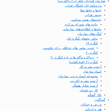
سازمان فداییان خلق ایران(اکثریت)
ویژه‌نامهٔ جان‌باختگان فدایی
یادها و خاطره‌ها
جنبش فدایی
بیانیه‌های هیئت سیاسی
بیانیه های شورای مرکزی
پیام‌ها و اطلاعیه‌های سازمانی
کنگره‌های سازمان
بولتن بحثهای کنگره اول
کنگره ۱۹
تدوین محور های حداقلی برای حکومت
کنگره ۲۰
پژواک دیدگاه ها درباره کنگره ۲۰
کنگره ۲۱ (فوق‌العاده)
آرشیو نشریه کار
اسناد سازمان
مجموعه اسناد درونی سازمان
آرشیو نشریه اکثریت
آرشیو تحلیل هفتگی
کار روزنامه‌ای
تالار گفتگو
گوناگون
ورزش و جوانان
هنر و ادبیات