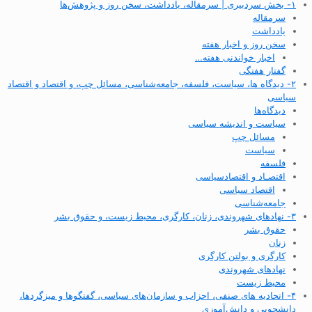
۱- بخش سردبیری | سرمقاله، یادداشت، سخن روز و پژوهش‌ها
سرمقاله
یادداشت
سخن روز و اخبار هفته
اخبار خواندنی هفته…
گفتار هفتگی
۲- دیدگاه ها، سیاست، فلسفه، جامعه‌شناسی، مسائل چپ، و اقتصاد و اقتصاد
سیاسی
دیدگاه‌ها
سیاست و اندیشه سیاسی
مسائل چپ
سیاست
فلسفه
اقتصـاد و اقتصاد‌سیاسی
اقتصاد سیاسی
جامعه‌شناسی
۳- نهادهای شهروندی، زنان، کارگری، محیط زیست، و حقوق بشر
حقوق بشر
زنان
کارگری و بولتن کارگری
نهادهای شهروندی
محیط زیست
۴- اتحادیه های صنفی، احزاب و سازمان‌های سیاسی، گفتگوها و میزگردها،
دانشجویی و دانش‌آموزی