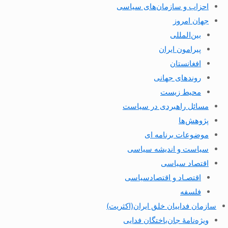
احزاب و سازمان‌های سیاسی
جهان امروز
بین‌المللی
پیرامون ایران
افغانستان
روندهای جهانی
محیط زیست
مسائل راهبردی در سیاست
پژوهش‌ها
موضوعات برنامه ای
سیاست و اندیشه سیاسی
اقتصاد سیاسی
اقتصـاد و اقتصاد‌سیاسی
فلسفه
سازمان فداییان خلق ایران(اکثریت)
ویژه‌نامهٔ جان‌باختگان فدایی