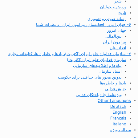
شعر
ورزش و جوانان
تاریخ
رسانه صوتی و تصویری
۶- جهان امروز، افغانستان، پیرامون ایران، و نظرات شما
جهان امروز
بین‌المللی
پیرامون ایران
افغانستان
۷- سازمان فداییان خلق ایران (اکثریت)، یادها و خاطره ها، کتابخانه مجازی
سازمان فداییان خلق ایران(اکثریت)
پیام‌ها و اطلاعیه‌های سازمانی
اسناد سازمان
تدوین محور های حداقلی برای حکومت
یادها و خاطره‌ها
جنبش فدایی
ویژه‌نامهٔ جان‌باختگان فدایی
Other Languages
Deutsch
English
Francais
Italiano
مطالب ویژه