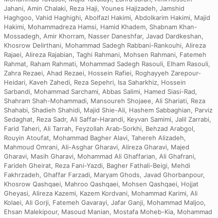
Jahani, Amin Chalaki, Reza Haji, Younes Hajizadeh, Jamshid
Haghgoo, Vahid Haghighi, Abolfazl Hakimi, Abdolkarim Hakimi, Majid
Hakimi, Mohammadreza Hamsi, Hamid Khadem, Shabnam Khan-
Mossadegh, Amir Khorram, Nasser Daneshfar, Javad Dardkeshan,
Khosrow Delirthani, Mohammad Sadegh Rabbani-Rankouhi, Alireza
Rajaei, Alireza Rajabian, Taghi Rahmani, Mohsen Rahmani, Fatemeh
Rahmat, Raham Rahmati, Mohammad Sadegh Rasouli, Elham Rasouli,
Zahra Rezaei, Ahad Rezaei, Hossein Rafiei, Roghayyeh Zarepour-
Heidari, Kaveh Zahedi, Reza Sepehri, Isa Saharkhiz, Hossein
Sarbandi, Mohammad Sarchami, Abbas Salimi, Hamed Siasi-Rad,
Shahram Shah-Mohammadi, Mansoureh Shojaee, Ali Shariati, Reza
Shahabi, Shadieh Shahidi, Majid Shie-Ali, Hashem Sabbaghian, Parviz
Sedaghat, Reza Sadr, Ali Saffar-Harandi, Keyvan Samimi, Jalil Zarrabi,
Farid Taheri, Ali Tarrah, Feyzollah Arab-Sorkhi, Behzad Arabgol,
Rouyin Atoufat, Mohammad Bagher Alavi, Tahereh Alizadeh,
Mahmoud Omrani, Ali-Asghar Gharavi, Alireza Gharavi, Majed
Gharavi, Masih Gharavi, Mohammad Ali Ghaffarian, Ali Ghafrani,
Farideh Gheirat, Reza Fani-Yazdi, Bagher Fathali-Beigi, Mehdi
Fakhrzadeh, Ghaffar Farzadi, Maryam Ghods, Javad Ghorbanpour,
Khosrow Qashqaei, Mahroo Qashqaei, Mohsen Qashqaei, Hojjat
Gheyasi, Alireza Kazemi, Kazem Kordvani, Mohammad Karimi, Ali
Kolaei, Ali Gorji, Fatemeh Gavarayi, Jafar Ganji, Mohammad Maljoo,
Ehsan Malekipour, Masoud Manian, Mostafa Moheb-Kia, Mohammad