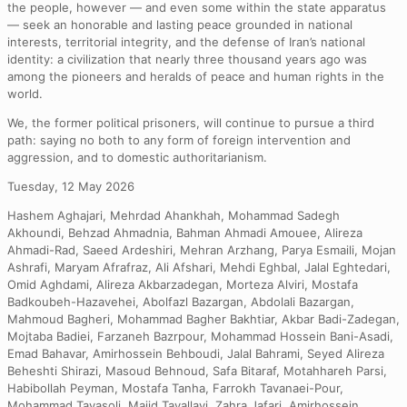
the people, however — and even some within the state apparatus
— seek an honorable and lasting peace grounded in national
interests, territorial integrity, and the defense of Iran’s national
identity: a civilization that nearly three thousand years ago was
among the pioneers and heralds of peace and human rights in the
world.
We, the former political prisoners, will continue to pursue a third
path: saying no both to any form of foreign intervention and
aggression, and to domestic authoritarianism.
Tuesday, 12 May 2026
Hashem Aghajari, Mehrdad Ahankhah, Mohammad Sadegh
Akhoundi, Behzad Ahmadnia, Bahman Ahmadi Amouee, Alireza
Ahmadi-Rad, Saeed Ardeshiri, Mehran Arzhang, Parya Esmaili, Mojan
Ashrafi, Maryam Afrafraz, Ali Afshari, Mehdi Eghbal, Jalal Eghtedari,
Omid Aghdami, Alireza Akbarzadegan, Morteza Alviri, Mostafa
Badkoubeh-Hazavehei, Abolfazl Bazargan, Abdolali Bazargan,
Mahmoud Bagheri, Mohammad Bagher Bakhtiar, Akbar Badi-Zadegan,
Mojtaba Badiei, Farzaneh Bazrpour, Mohammad Hossein Bani-Asadi,
Emad Bahavar, Amirhossein Behboudi, Jalal Bahrami, Seyed Alireza
Beheshti Shirazi, Masoud Behnoud, Safa Bitaraf, Motahhareh Parsi,
Habibollah Peyman, Mostafa Tanha, Farrokh Tavanaei-Pour,
Mohammad Tavasoli, Majid Tavallayi, Zahra Jafari, Amirhossein