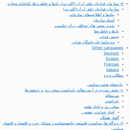
۷- سازمان فداییان خلق ایران (اکثریت)، یادها و خاطره ها، کتابخانه مجازی
سازمان فداییان خلق ایران(اکثریت)
پیام‌ها و اطلاعیه‌های سازمانی
اسناد سازمان
تدوین محور های حداقلی برای حکومت
یادها و خاطره‌ها
جنبش فدایی
ویژه‌نامهٔ جان‌باختگان فدایی
Other Languages
Deutsch
English
Francais
Italiano
مطالب ویژه
بیانیه‌های هیئت سیاسی
۱- بخش سردبیری | سرمقاله، یادداشت، سخن روز و پژوهش‌ها
سرمقاله
یادداشت
سخن روز و اخبار هفته
اخبار خواندنی هفته…
گفتار هفتگی
۲- دیدگاه ها، سیاست، فلسفه، جامعه‌شناسی، مسائل چپ، و اقتصاد و اقتصاد
سیاسی