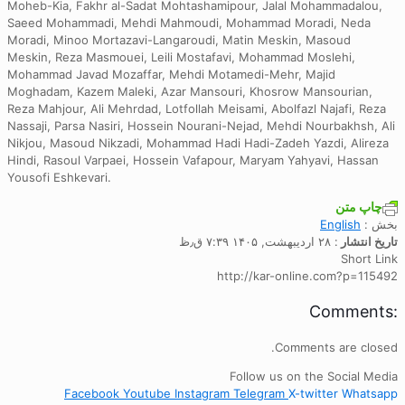
Moheb-Kia, Fakhr al-Sadat Mohtashamipour, Jalal Mohammadalou,
Saeed Mohammadi, Mehdi Mahmoudi, Mohammad Moradi, Neda
Moradi, Minoo Mortazavi-Langaroudi, Matin Meskin, Masoud
Meskin, Reza Masmouei, Leili Mostafavi, Mohammad Moslehi,
Mohammad Javad Mozaffar, Mehdi Motamedi-Mehr, Majid
Moghadam, Kazem Maleki, Azar Mansouri, Khosrow Mansourian,
Reza Mahjour, Ali Mehrdad, Lotfollah Meisami, Abolfazl Najafi, Reza
Nassaji, Parsa Nasiri, Hossein Nourani-Nejad, Mehdi Nourbakhsh, Ali
Nikjou, Masoud Nikzadi, Mohammad Hadi Hadi-Zadeh Yazdi, Alireza
Hindi, Rasoul Varpaei, Hossein Vafapour, Maryam Yahyavi, Hassan
Yousofi Eshkevari.
چاپ متن
بخش :
English
تاریخ انتشار
: ۲۸ اردیبهشت, ۱۴۰۵ ۷:۳۹ ق٫ظ
Short Link
http://kar-online.com?p=115492
:Comments
Comments are closed.
Follow us on the Social Media
Facebook
Youtube
Instagram
Telegram
X-twitter
Whatsapp