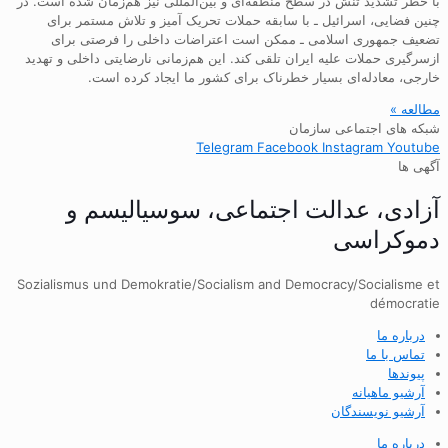
با خطر تشدید تنش در سطح منطقه‌ای و بین‌المللی نیز هم‌زمان شده است. در
چنین فضایی، اسرائیل ـ با سابقه حملات تحریک آمیز و تلاش مستمر برای
تضعیف جمهوری اسلامی ـ ممکن است اعتراضات داخلی را فرصتی برای
ازسرگیری حملات علیه ایران تلقی کند. این هم‌زمانی نارضایتی داخلی و تهدید
خارجی، معادله‌ای بسیار خطرناک برای کشور ما ایجاد کرده است.
مطالعه »
شبکه های اجتماعی سازمان
Telegram
Facebook
Instagram
Youtube
آگهی ها
آزادی، عدالت اجتماعی، سوسیالیسم و
دموکراسی
Sozialismus und Demokratie/Socialism and Democracy/Socialisme et
démocratie
درباره ما
تماس با ما
پیوندها
آرشیو ماهیانه
آرشیو نویسندگان
درباره ما