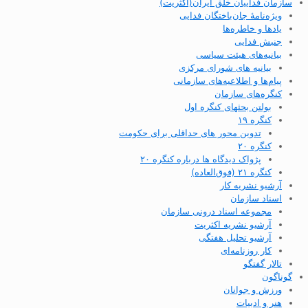
سازمان فداییان خلق ایران(اکثریت)
ویژه‌نامهٔ جان‌باختگان فدایی
یادها و خاطره‌ها
جنبش فدایی
بیانیه‌های هیئت سیاسی
بیانیه های شورای مرکزی
پیام‌ها و اطلاعیه‌های سازمانی
کنگره‌های سازمان
بولتن بحثهای کنگره اول
کنگره ۱۹
تدوین محور های حداقلی برای حکومت
کنگره ۲۰
پژواک دیدگاه ها درباره کنگره ۲۰
کنگره ۲۱ (فوق‌العاده)
آرشیو نشریه کار
اسناد سازمان
مجموعه اسناد درونی سازمان
آرشیو نشریه اکثریت
آرشیو تحلیل هفتگی
کار روزنامه‌ای
تالار گفتگو
گوناگون
ورزش و جوانان
هنر و ادبیات