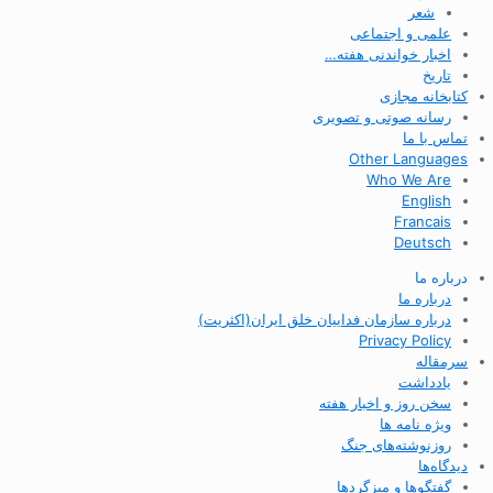
شعر
علمی و اجتماعی
اخبار خواندنی هفته…
تاریخ
کتابخانه مجازی
رسانه صوتی و تصویری
تماس با ما
Other Languages
Who We Are
English
Francais
Deutsch
درباره ما
درباره ما
درباره سازمان فداییان خلق ایران(اکثریت)
Privacy Policy
سرمقاله
یادداشت
سخن روز و اخبار هفته
ویژه نامه ها
روزنوشته‌های جنگ
دیدگاه‌ها
گفتگوها و میزگردها