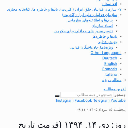
افغانستان
۷- سازمان فداییان خلق ایران (اکثریت)، یادها و خاطره ها، کتابخانه مجازی
سازمان فداییان خلق ایران(اکثریت)
پیام‌ها و اطلاعیه‌های سازمانی
اسناد سازمان
تدوین محور های حداقلی برای حکومت
یادها و خاطره‌ها
جنبش فدایی
ویژه‌نامهٔ جان‌باختگان فدایی
Other Languages
Deutsch
English
Francais
Italiano
مطالب ویژه
آخرین مطالب
جستجو
Instagram
Facebook
Telegram
Youtube
پنجشنبه ۱۵ مرداد ۱۴۰۵ - ۰۹:۱۱
روز: دی ۱۴, ۱۳۹۴ (فرمت تاریخ