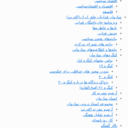
اقتصاد سیاسی
اقتصـاد و اقتصاد‌سیاسی
فلسفه
سازمان فداییان خلق ایران(اکثریت)
ویژه‌نامهٔ جان‌باختگان فدایی
یادها و خاطره‌ها
جنبش فدایی
بیانیه‌های هیئت سیاسی
بیانیه های شورای مرکزی
پیام‌ها و اطلاعیه‌های سازمانی
کنگره‌های سازمان
بولتن بحثهای کنگره اول
کنگره ۱۹
تدوین محور های حداقلی برای حکومت
کنگره ۲۰
پژواک دیدگاه ها درباره کنگره ۲۰
کنگره ۲۱ (فوق‌العاده)
آرشیو نشریه کار
اسناد سازمان
مجموعه اسناد درونی سازمان
آرشیو نشریه اکثریت
آرشیو تحلیل هفتگی
کار روزنامه‌ای
تالار گفتگو