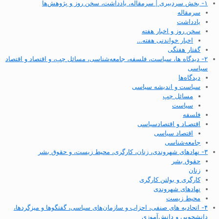
۱- بخش سردبیری | سرمقاله، یادداشت، سخن روز و پژوهش‌ها
سرمقاله
یادداشت
سخن روز و اخبار هفته
اخبار خواندنی هفته…
گفتار هفتگی
۲- دیدگاه ها، سیاست، فلسفه، جامعه‌شناسی، مسائل چپ، و اقتصاد و اقتصاد
سیاسی
دیدگاه‌ها
سیاست و اندیشه سیاسی
مسائل چپ
سیاست
فلسفه
اقتصـاد و اقتصاد‌سیاسی
اقتصاد سیاسی
جامعه‌شناسی
۳- نهادهای شهروندی، زنان، کارگری، محیط زیست، و حقوق بشر
حقوق بشر
زنان
کارگری و بولتن کارگری
نهادهای شهروندی
محیط زیست
۴- اتحادیه های صنفی، احزاب و سازمان‌های سیاسی، گفتگوها و میزگردها،
دانشجویی و دانش‌آموزی