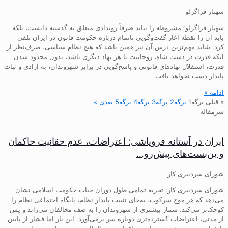
شهناز قراگزلو
شهناز قراگزلو: مشروطه را نباید صرفاً رویدادی متعلق به گذشته دانست، بلکه
باید آن را نقطه آغاز گفت‌وگویی ناتمام درباره حکومت قانون در ایران تلقی
کرد. شاید مهم‌ترین درس آن نیز همین باشد که هیچ نظام سیاسی، صرف‌نظر از
آنکه قدرت در دست شاه، روحانیت یا هر نهاد دیگری باشد، بدون محدود شدن
قدرت، استقلال نهادهای قانونی و پاسخ‌گویی در برابر شهروندان، به آزادی و ثبات
پایدار دست نخواهد یافت.
ادامه »
« قبلی
برگه
1
برگه
2
برگه
3
برگه
4
برگه
5
بعدی »
سرمقاله
ایران در آستانه فروپاشی: اعتراضات، عدم حقانیت حاکمان
و بن‌بست‌های پیش‌رو…
شورای سردبیری کار
شورای سردبیری کار: تجربه تمامی طول دوران حیات حکومت اسلامی نشان
می‌دهد که هر موج سرکوب، به‌جای تثبیت پایدار نظام، پایگاه اجتماعی نظام را
کوچک‌تر می‌کند، شمار بیشتری از شهروندان را به صف مخالفان می‌راند و پس
از مدتی، اعتراضات گسترده‌تری دوباره سر برمی‌آورد. این بار اما فشار از پایین