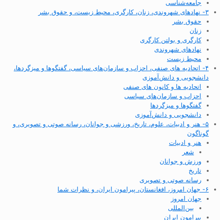
جامعه‌شناسی
۳- نهادهای شهروندی، زنان، کارگری، محیط زیست، و حقوق بشر
حقوق بشر
زنان
کارگری و بولتن کارگری
نهادهای شهروندی
محیط زیست
۴- اتحادیه های صنفی، احزاب و سازمان‌های سیاسی، گفتگوها و میزگردها،
دانشجویی و دانش‌آموزی
اتحادیه ها و کانون های صنفی
احزاب و سازمان‌های سیاسی
گفتگوها و میزگردها
دانشجویی و دانش‌آموزی
۵- هنر و ادبیات، علوم، تاریخ، ورزشی و جوانان، رسانه صوتی و تصویری، و
گوناگون
هنر و ادبیات
شعر
ورزش و جوانان
تاریخ
رسانه صوتی و تصویری
۶- جهان امروز، افغانستان، پیرامون ایران، و نظرات شما
جهان امروز
بین‌المللی
پیرامون ایران