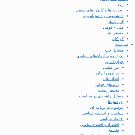
زنان
اتحادیه ها و کانون های صنفی
دانشجویی و دانش‌آموزی
گزارش‌ها
ملی – قومی
حقوق بشر
کودکان
سیاست
مسائل چپ
احزاب و سازمان‌های سیاسی
جهان امروز
بین‌المللی
پیرامون ایران
افغانستان
روندهای جهانی
محیط زیست
مسائل راهبردی در سیاست
پژوهش‌ها
موضوعات برنامه ای
سیاست و اندیشه سیاسی
اقتصاد سیاسی
اقتصـاد و اقتصاد‌سیاسی
فلسفه