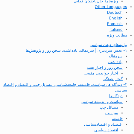
ویژه‌نامهٔ جان‌باختگان فدایی
Other Languages
Deutsch
English
Francais
Italiano
مطالب ویژه
بیانیه‌های هیئت سیاسی
۱- بخش سردبیری | سرمقاله، یادداشت، سخن روز و پژوهش‌ها
سرمقاله
یادداشت
سخن روز و اخبار هفته
اخبار خواندنی هفته…
گفتار هفتگی
۲- دیدگاه ها، سیاست، فلسفه، جامعه‌شناسی، مسائل چپ، و اقتصاد و اقتصاد
سیاسی
دیدگاه‌ها
سیاست و اندیشه سیاسی
مسائل چپ
سیاست
فلسفه
اقتصـاد و اقتصاد‌سیاسی
اقتصاد سیاسی