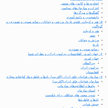
اتحادیه ها و کانون های صنفی
احزاب و سازمان‌های سیاسی
گفتگوها و میزگردها
دانشجویی و دانش‌آموزی
۵- هنر و ادبیات، علوم، تاریخ، ورزشی و جوانان، رسانه صوتی و تصویری، و
گوناگون
هنر و ادبیات
شعر
ورزش و جوانان
تاریخ
رسانه صوتی و تصویری
۶- جهان امروز، افغانستان، پیرامون ایران، و نظرات شما
جهان امروز
بین‌المللی
پیرامون ایران
افغانستان
۷- سازمان فداییان خلق ایران (اکثریت)، یادها و خاطره ها، کتابخانه مجازی
سازمان فداییان خلق ایران(اکثریت)
پیام‌ها و اطلاعیه‌های سازمانی
اسناد سازمان
تدوین محور های حداقلی برای حکومت
یادها و خاطره‌ها
جنبش فدایی