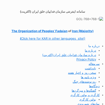
سامانه اینترنتی سازمان فداییان خلق ایران (اکثریت)
The Organization of
Peoples’ Fadaian
of
Iran (Majority)
(
Click here for KAR in other languages site!)
درباره ما
درباره ما
درباره سازمان فداییان خلق ایران(اکثریت)
Privacy Policy
سرمقاله
یادداشت
سخن روز و اخبار هفته
ویژه نامه ها
روزنوشته‌های جنگ
دیدگاه‌ها
گفتگوها و میزگردها
کارگری و بولتن کارگری
بولتن کارگری
نهادهای شهروندی