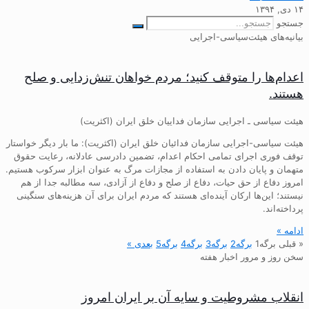
۱۴ دی, ۱۳۹۴
جستجو
بیانیه‌های هیئت‌سیاسی-اجرایی
اعدام‌ها را متوقف کنید؛ مردم خواهان تنش‌زدایی و صلح
هستند.
هیئت سیاسی ـ اجرایی سازمان فداییان خلق ایران (اکثریت)
هیئت سیاسی-اجرایی سازمان فدائیان خلق ایران (اکثریت): ما بار دیگر خواستار
توقف فوری اجرای تمامی احکام اعدام، تضمین دادرسی عادلانه، رعایت حقوق
متهمان و پایان دادن به استفاده از مجازات مرگ به عنوان ابزار سرکوب هستیم.
امروز دفاع از حق حیات، دفاع از صلح و دفاع از آزادی، سه مطالبه جدا از هم
نیستند؛ این‌ها ارکان آینده‌ای هستند که مردم ایران برای آن هزینه‌های سنگینی
پرداخته‌اند.
ادامه »
« قبلی
برگه
1
برگه
2
برگه
3
برگه
4
برگه
5
بعدی »
سخن روز و مرور اخبار هفته
انقلاب مشروطیت و سایه آن بر ایران امروز