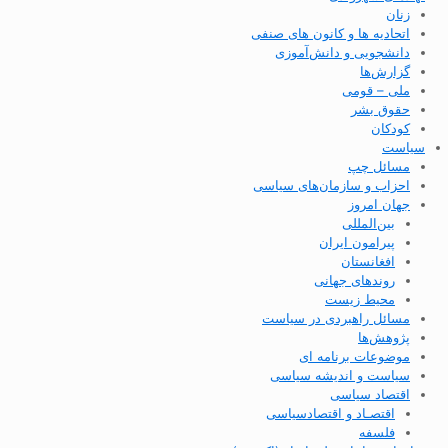
زنان
اتحادیه ها و کانون های صنفی
دانشجویی و دانش‌آموزی
گزارش‌ها
ملی – قومی
حقوق بشر
کودکان
سیاست
مسائل چپ
احزاب و سازمان‌های سیاسی
جهان امروز
بین‌المللی
پیرامون ایران
افغانستان
روندهای جهانی
محیط زیست
مسائل راهبردی در سیاست
پژوهش‌ها
موضوعات برنامه ای
سیاست و اندیشه سیاسی
اقتصاد سیاسی
اقتصـاد و اقتصاد‌سیاسی
فلسفه