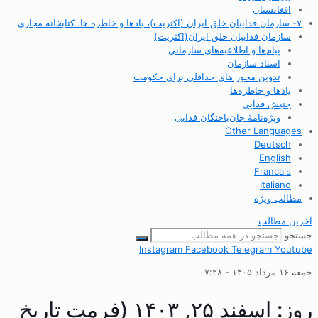
افغانستان
۷- سازمان فداییان خلق ایران (اکثریت)، یادها و خاطره ها، کتابخانه مجازی
سازمان فداییان خلق ایران(اکثریت)
پیام‌ها و اطلاعیه‌های سازمانی
اسناد سازمان
تدوین محور های حداقلی برای حکومت
یادها و خاطره‌ها
جنبش فدایی
ویژه‌نامهٔ جان‌باختگان فدایی
Other Languages
Deutsch
English
Francais
Italiano
مطالب ویژه
آخرین مطالب
جستجو
Instagram
Facebook
Telegram
Youtube
جمعه ۱۶ مرداد ۱۴۰۵ - ۰۷:۲۸
روز: اسفند ۲۵, ۱۴۰۳ (فرمت تاریخ