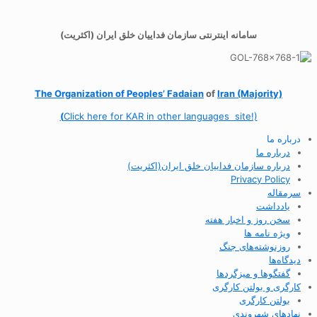
سامانه اینترنتی سازمان فداییان خلق ایران (اکثریت)
The Organization of
Peoples’ Fadaian
of
Iran (Majority)
(
Click here for KAR in other languages site!)
درباره ما
درباره ما
درباره سازمان فداییان خلق ایران(اکثریت)
Privacy Policy
سرمقاله
یادداشت
سخن روز و اخبار هفته
ویژه نامه ها
روزنوشته‌های جنگ
دیدگاه‌ها
گفتگوها و میزگردها
کارگری و بولتن کارگری
بولتن کارگری
نهادهای شهروندی