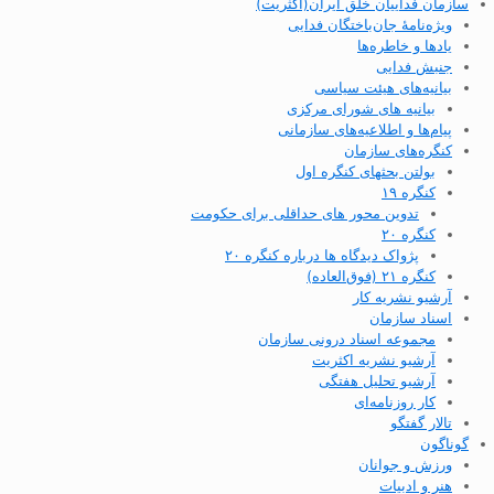
سازمان فداییان خلق ایران(اکثریت)
ویژه‌نامهٔ جان‌باختگان فدایی
یادها و خاطره‌ها
جنبش فدایی
بیانیه‌های هیئت سیاسی
بیانیه های شورای مرکزی
پیام‌ها و اطلاعیه‌های سازمانی
کنگره‌های سازمان
بولتن بحثهای کنگره اول
کنگره ۱۹
تدوین محور های حداقلی برای حکومت
کنگره ۲۰
پژواک دیدگاه ها درباره کنگره ۲۰
کنگره ۲۱ (فوق‌العاده)
آرشیو نشریه کار
اسناد سازمان
مجموعه اسناد درونی سازمان
آرشیو نشریه اکثریت
آرشیو تحلیل هفتگی
کار روزنامه‌ای
تالار گفتگو
گوناگون
ورزش و جوانان
هنر و ادبیات