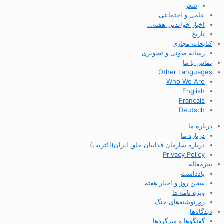
شعر
علمی و اجتماعی
اخبار خواندنی هفته…
تاریخ
کتابخانه مجازی
رسانه صوتی و تصویری
تماس با ما
Other Languages
Who We Are
English
Francais
Deutsch
درباره ما
درباره ما
درباره سازمان فداییان خلق ایران(اکثریت)
Privacy Policy
سرمقاله
یادداشت
سخن روز و اخبار هفته
ویژه نامه ها
روزنوشته‌های جنگ
دیدگاه‌ها
گفتگوها و میزگردها