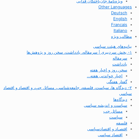
ویژه‌نامهٔ جان‌باختگان فدایی
Other Languages
Deutsch
English
Francais
Italiano
مطالب ویژه
بیانیه‌های هیئت سیاسی
۱- بخش سردبیری | سرمقاله، یادداشت، سخن روز و پژوهش‌ها
سرمقاله
یادداشت
سخن روز و اخبار هفته
اخبار خواندنی هفته…
گفتار هفتگی
۲- دیدگاه ها، سیاست، فلسفه، جامعه‌شناسی، مسائل چپ، و اقتصاد و اقتصاد
سیاسی
دیدگاه‌ها
سیاست و اندیشه سیاسی
مسائل چپ
سیاست
فلسفه
اقتصـاد و اقتصاد‌سیاسی
اقتصاد سیاسی