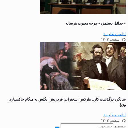
«حداقل دستمزد» چرخه معیوب هرساله
ادامه مطلب »
۲۵ اسفند, ۱۴۰۳
سالگرد درگذشت کارل مارکس؛ سخنرانی فردریش انگلس به هنگام خاکسپاری
وی!
ادامه مطلب »
۲۵ اسفند, ۱۴۰۳
جستجو