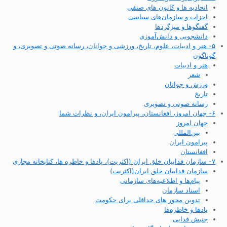
اتحادیه ها و کانون های صنفی
احزاب و سازمان‌های سیاسی
گفتگوها و میزگردها
دانشجویی و دانش‌آموزی
۵- هنر و ادبیات، علوم، تاریخ، ورزشی و جوانان، رسانه صوتی و تصویری، و
گوناگون
هنر و ادبیات
شعر
ورزش و جوانان
تاریخ
رسانه صوتی و تصویری
۶- جهان امروز، افغانستان، پیرامون ایران، و نظرات شما
جهان امروز
بین‌المللی
پیرامون ایران
افغانستان
۷- سازمان فداییان خلق ایران (اکثریت)، یادها و خاطره ها، کتابخانه مجازی
سازمان فداییان خلق ایران(اکثریت)
پیام‌ها و اطلاعیه‌های سازمانی
اسناد سازمان
تدوین محور های حداقلی برای حکومت
یادها و خاطره‌ها
جنبش فدایی