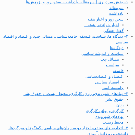
۱- بخش سردبیری | سرمقاله، یادداشت، سخن روز و پژوهش‌ها
سرمقاله
یادداشت
سخن روز و اخبار هفته
اخبار خواندنی هفته…
گفتار هفتگی
۲- دیدگاه ها، سیاست، فلسفه، جامعه‌شناسی، مسائل چپ، و اقتصاد و اقتصاد
سیاسی
دیدگاه‌ها
سیاست و اندیشه سیاسی
مسائل چپ
سیاست
فلسفه
اقتصـاد و اقتصاد‌سیاسی
اقتصاد سیاسی
جامعه‌شناسی
۳- نهادهای شهروندی، زنان، کارگری، محیط زیست، و حقوق بشر
حقوق بشر
زنان
کارگری و بولتن کارگری
نهادهای شهروندی
محیط زیست
۴- اتحادیه های صنفی، احزاب و سازمان‌های سیاسی، گفتگوها و میزگردها،
دانشجویی و دانش‌آموزی