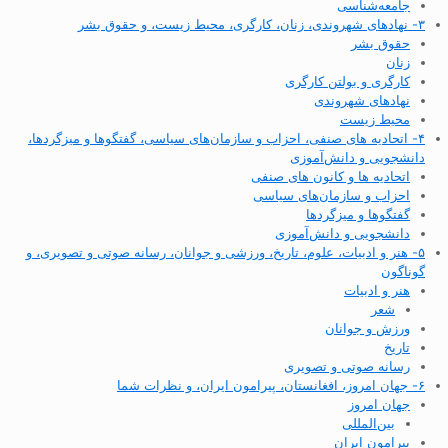
جامعه‌شناسی
۳- نهادهای شهروندی، زنان، کارگری، محیط زیست، و حقوق بشر
حقوق بشر
زنان
کارگری و بولتن کارگری
نهادهای شهروندی
محیط زیست
۴- اتحادیه های صنفی، احزاب و سازمان‌های سیاسی، گفتگوها و میزگردها،
دانشجویی و دانش‌آموزی
اتحادیه ها و کانون های صنفی
احزاب و سازمان‌های سیاسی
گفتگوها و میزگردها
دانشجویی و دانش‌آموزی
۵- هنر و ادبیات، علوم، تاریخ، ورزشی و جوانان، رسانه صوتی و تصویری، و
گوناگون
هنر و ادبیات
شعر
ورزش و جوانان
تاریخ
رسانه صوتی و تصویری
۶- جهان امروز، افغانستان، پیرامون ایران، و نظرات شما
جهان امروز
بین‌المللی
پیرامون ایران