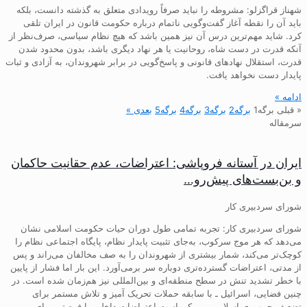
شهناز قراگزلو: مشروطه را نباید صرفاً رویدادی متعلق به گذشته دانست، بلکه
باید آن را نقطه آغاز گفت‌وگویی ناتمام درباره حکومت قانون در ایران تلقی
کرد. شاید مهم‌ترین درس آن نیز همین باشد که هیچ نظام سیاسی، صرف‌نظر از
آنکه قدرت در دست شاه، روحانیت یا هر نهاد دیگری باشد، بدون محدود شدن
قدرت، استقلال نهادهای قانونی و پاسخ‌گویی در برابر شهروندان، به آزادی و ثبات
پایدار دست نخواهد یافت.
ادامه »
« قبلی
برگه
1
برگه
2
برگه
3
برگه
4
برگه
5
بعدی »
سرمقاله
ایران در آستانه فروپاشی: اعتراضات، عدم حقانیت حاکمان
و بن‌بست‌های پیش‌رو…
شورای سردبیری کار
شورای سردبیری کار: تجربه تمامی طول دوران حیات حکومت اسلامی نشان
می‌دهد که هر موج سرکوب، به‌جای تثبیت پایدار نظام، پایگاه اجتماعی نظام را
کوچک‌تر می‌کند، شمار بیشتری از شهروندان را به صف مخالفان می‌راند و پس
از مدتی، اعتراضات گسترده‌تری دوباره سر برمی‌آورد. این بار اما فشار از پایین
با خطر تشدید تنش در سطح منطقه‌ای و بین‌المللی نیز هم‌زمان شده است. در
چنین فضایی، اسرائیل ـ با سابقه حملات تحریک آمیز و تلاش مستمر برای
تضعیف جمهوری اسلامی ـ ممکن است اعتراضات داخلی را فرصتی برای