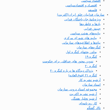
اقتصاد سیاسی
اقتصـاد و اقتصاد‌سیاسی
فلسفه
سازمان فداییان خلق ایران(اکثریت)
ویژه‌نامهٔ جان‌باختگان فدایی
یادها و خاطره‌ها
جنبش فدایی
بیانیه‌های هیئت سیاسی
بیانیه های شورای مرکزی
پیام‌ها و اطلاعیه‌های سازمانی
کنگره‌های سازمان
بولتن بحثهای کنگره اول
کنگره ۱۹
تدوین محور های حداقلی برای حکومت
کنگره ۲۰
پژواک دیدگاه ها درباره کنگره ۲۰
کنگره ۲۱ (فوق‌العاده)
آرشیو نشریه کار
اسناد سازمان
مجموعه اسناد درونی سازمان
آرشیو نشریه اکثریت
آرشیو تحلیل هفتگی
کار روزنامه‌ای
تالار گفتگو