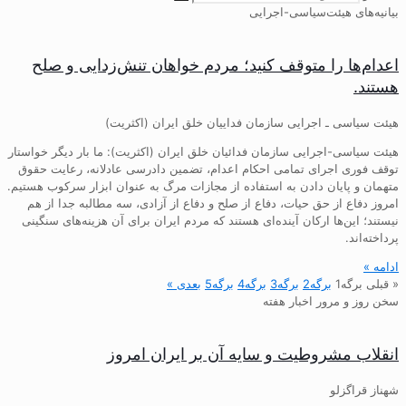
بیانیه‌های هیئت‌سیاسی-اجرایی
اعدام‌ها را متوقف کنید؛ مردم خواهان تنش‌زدایی و صلح
هستند.
هیئت سیاسی ـ اجرایی سازمان فداییان خلق ایران (اکثریت)
هیئت سیاسی-اجرایی سازمان فدائیان خلق ایران (اکثریت): ما بار دیگر خواستار
توقف فوری اجرای تمامی احکام اعدام، تضمین دادرسی عادلانه، رعایت حقوق
متهمان و پایان دادن به استفاده از مجازات مرگ به عنوان ابزار سرکوب هستیم.
امروز دفاع از حق حیات، دفاع از صلح و دفاع از آزادی، سه مطالبه جدا از هم
نیستند؛ این‌ها ارکان آینده‌ای هستند که مردم ایران برای آن هزینه‌های سنگینی
پرداخته‌اند.
ادامه »
« قبلی
برگه
1
برگه
2
برگه
3
برگه
4
برگه
5
بعدی »
سخن روز و مرور اخبار هفته
انقلاب مشروطیت و سایه آن بر ایران امروز
شهناز قراگزلو