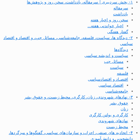
۱- بخش سردبیری | سرمقاله، یادداشت، سخن روز و پژوهش‌ها
سرمقاله
یادداشت
سخن روز و اخبار هفته
اخبار خواندنی هفته…
گفتار هفتگی
۲- دیدگاه ها، سیاست، فلسفه، جامعه‌شناسی، مسائل چپ، و اقتصاد و اقتصاد
سیاسی
دیدگاه‌ها
سیاست و اندیشه سیاسی
مسائل چپ
سیاست
فلسفه
اقتصـاد و اقتصاد‌سیاسی
اقتصاد سیاسی
جامعه‌شناسی
۳- نهادهای شهروندی، زنان، کارگری، محیط زیست، و حقوق بشر
حقوق بشر
زنان
کارگری و بولتن کارگری
نهادهای شهروندی
محیط زیست
۴- اتحادیه های صنفی، احزاب و سازمان‌های سیاسی، گفتگوها و میزگردها،
دانشجویی و دانش‌آموزی