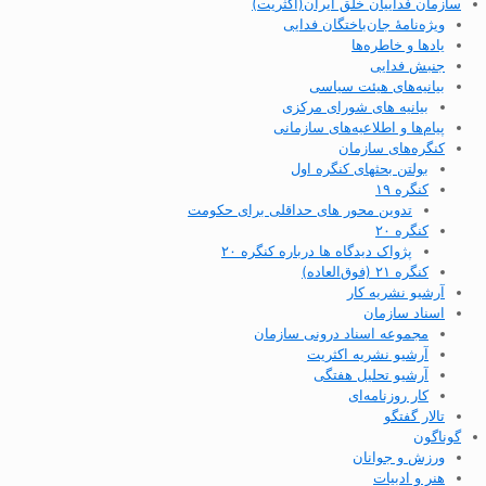
سازمان فداییان خلق ایران(اکثریت)
ویژه‌نامهٔ جان‌باختگان فدایی
یادها و خاطره‌ها
جنبش فدایی
بیانیه‌های هیئت سیاسی
بیانیه های شورای مرکزی
پیام‌ها و اطلاعیه‌های سازمانی
کنگره‌های سازمان
بولتن بحثهای کنگره اول
کنگره ۱۹
تدوین محور های حداقلی برای حکومت
کنگره ۲۰
پژواک دیدگاه ها درباره کنگره ۲۰
کنگره ۲۱ (فوق‌العاده)
آرشیو نشریه کار
اسناد سازمان
مجموعه اسناد درونی سازمان
آرشیو نشریه اکثریت
آرشیو تحلیل هفتگی
کار روزنامه‌ای
تالار گفتگو
گوناگون
ورزش و جوانان
هنر و ادبیات