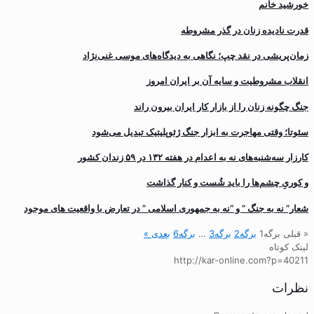
خورشید خانم
قدرت نادیده زنان در گذر مشروطه
زمان‌پریشی در نقد چپ؛ نگاهی به دیدگاه‌های موسی غنی‌نژاد
انقلاب مشروطیت و سایه آن بر ایران امروز
جنگ چگونه زنان را از بازار کار ایران بیرون راند
سئوتا؛ وقتی مهاجرت به ابزار جنگ ژئوپلیتیک تبدیل می‌شود
کارزار سه‌شنبه‌های نه به اعدام در هفته ۱۳۲ در ۵۹ زندان کشور
و کوریِ چشم‌ها را باید شُست و کنار گذاشت
شعار” نه به جنگ ” و “نه به جمهوری اسلامی ” در تعارض با واقعیت های موجود
« قبلی
برگه
1
برگه
2
برگه
3
…
برگه
6
بعدی »
لینک کوتاه
http://kar-online.com?p=40211
نظرات