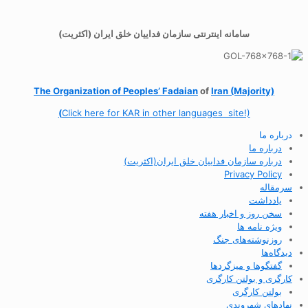
سامانه اینترنتی سازمان فداییان خلق ایران (اکثریت)
The Organization of
Peoples’ Fadaian
of
Iran (Majority)
(
Click here for KAR in other languages site!)
درباره ما
درباره ما
درباره سازمان فداییان خلق ایران(اکثریت)
Privacy Policy
سرمقاله
یادداشت
سخن روز و اخبار هفته
ویژه نامه ها
روزنوشته‌های جنگ
دیدگاه‌ها
گفتگوها و میزگردها
کارگری و بولتن کارگری
بولتن کارگری
نهادهای شهروندی