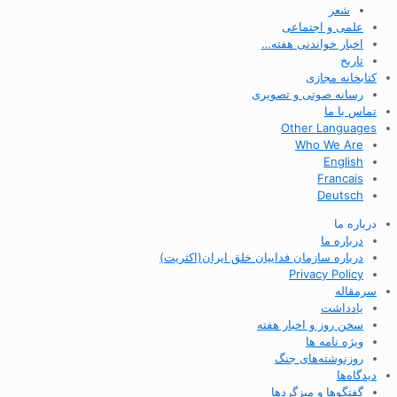
شعر
علمی و اجتماعی
اخبار خواندنی هفته…
تاریخ
کتابخانه مجازی
رسانه صوتی و تصویری
تماس با ما
Other Languages
Who We Are
English
Francais
Deutsch
درباره ما
درباره ما
درباره سازمان فداییان خلق ایران(اکثریت)
Privacy Policy
سرمقاله
یادداشت
سخن روز و اخبار هفته
ویژه نامه ها
روزنوشته‌های جنگ
دیدگاه‌ها
گفتگوها و میزگردها