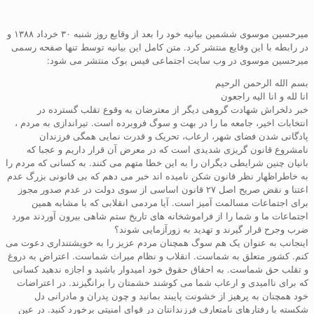
میرحسین موسوی ششمین بیانیه خود را بعد از وقایع روز شنبه ۳۰ خرداد ۱۳۸۸ و
در رابطه با این وقایع منتشر کرد. متن کامل این بیانیه توسط تنها صفحه رسمی
میرحسین موسوی در وب سایت اجتماعی فیس بوک منتشر می شود:
بسم الله الرحمن الرحیم
انا لله و انا الیه راجعون
خبر دلخراش شهادت گروهی دیگر از معترضان به وقوع تقلب گسترده در
انتخابات اخیر، جامعه ما را در بهت و سوگ فروبرده است. تیراندازی به مردم ،
پادگانی شدن فضای شهر، ارعاب، تحریک و قدرت نمایی همگی فرزندان
نامشروع قانون گریزی شدیدی است که در معرض آن قرار داریم و عجبا که
بانیان چنین شرایطی دیگران را به این خطا متهم می کنند. به کسانی که مردم را
به خاطراظهار نظر قانون شکن نامیده اند خبر می دهم که بی قانونی بزرگ عدم
اعتنا و نقض صریح اصل ۲۷ قانون اساسی از سوی دولت در عدم صدور مجوز
برای اجتماعات مسالمت آمیز است. آیا مردمی انقلابی که با مشابه همین
اجتماعات ما و شما را از فراموشخانه های تاریخ ستم شاهی بیرون آوردند مورد
ضرب وجرح قرار گیرند و تهدید به زورآزمایی شوند؟
اینجانب به عنوان یک هم سوگ همچنان مردم عزیز را به خویشتنداری دعوت می
کنم. کشور متعلق به شماست. انقلاب و نظام میراث شماست. اعتراض به دروغ
و تقلب حق شماست. به احقاق حقوق خود امیدوار باشید و اجازه ندهید کسانی
که برای ناامیدی و ارعاب شما می کوشند خشمتان را برانگیزند. در اعتراضات
خود همچنان به پرهیز از خشونت پایبند بمانید و چون پدران و مادرانی دل
شکسته با رفتارهای نامتعارف فرزندانتان در قوای امنیتی برخورد کنید. در عین