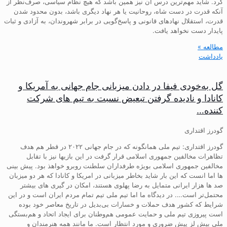
کرد. شاید مهم‌ترین درس آن نیز همین باشد که هیچ نظام سیاسی، صرف‌نظر از
آنکه قدرت در دست شاه، روحانیت یا هر نهاد دیگری باشد، بدون محدود شدن
قدرت، استقلال نهادهای قانونی و پاسخ‌گویی در برابر شهروندان، به آزادی و ثبات
پایدار دست نخواهد یافت.
مطالعه »
یادداشت
گل به‌خودی فیفا در دادن میزبانی جام جهانی به آمریکا و
کانادا و نادیده گرفتن تبعیض نسبت به تیم های شرکت
کننده…
گودرز اقتداری
گودرز اقتداری: تیم ملی همانگونه که در جام جهانی ۲۰۲۲ در قطر هم هدف
تظاهرات مخالفین جمهوری اسلامی قرار گرفت در این بازیها نیز با تقابل
مخالفین جمهوری اسلامی بویژه طرفداران سلطنت روبرو خواهذ بود. پیش بینی
ها اما انست که این بار شاید بخاطر میزبانی در امریکا و کانادا که هر دو میزبان
صد ها هزار ایرانی متمایل به رضا پهلوی هستند، امکان در گیری های بیشتر
محتمل‌تر است…. در دیدگاه ما اما تیم ملی تیم تمام مردم ایران است و در این
شرایط که کشور هدف حملات و خسارات بی‌بدیل در تاریخ معاصر خود بوده
است پیروزی تیم ملی و حمایت عمومی هم‌وطنان برای ایجاد اتحاد و هم‌بستگی
ملی بیش لز پیش ضروری و مورد انتظار است. ما مانند همه هنرمندان و