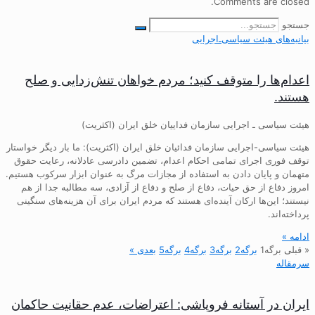
Comments are closed.
جستجو
بیانیه‌های هیئت‌ سیاسی‌ـ‌اجرایی
اعدام‌ها را متوقف کنید؛ مردم خواهان تنش‌زدایی و صلح
هستند.
هیئت سیاسی ـ اجرایی سازمان فداییان خلق ایران (اکثریت)
هیئت سیاسی-اجرایی سازمان فدائیان خلق ایران (اکثریت): ما بار دیگر خواستار
توقف فوری اجرای تمامی احکام اعدام، تضمین دادرسی عادلانه، رعایت حقوق
متهمان و پایان دادن به استفاده از مجازات مرگ به عنوان ابزار سرکوب هستیم.
امروز دفاع از حق حیات، دفاع از صلح و دفاع از آزادی، سه مطالبه جدا از هم
نیستند؛ این‌ها ارکان آینده‌ای هستند که مردم ایران برای آن هزینه‌های سنگینی
پرداخته‌اند.
ادامه »
« قبلی
برگه
1
برگه
2
برگه
3
برگه
4
برگه
5
بعدی »
سرمقاله
ایران در آستانه فروپاشی: اعتراضات، عدم حقانیت حاکمان