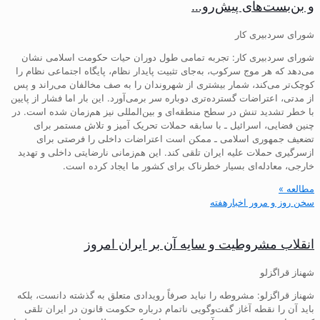
و بن‌بست‌های پیش‌رو…
شورای سردبیری کار
شورای سردبیری کار: تجربه تمامی طول دوران حیات حکومت اسلامی نشان
می‌دهد که هر موج سرکوب، به‌جای تثبیت پایدار نظام، پایگاه اجتماعی نظام را
کوچک‌تر می‌کند، شمار بیشتری از شهروندان را به صف مخالفان می‌راند و پس
از مدتی، اعتراضات گسترده‌تری دوباره سر برمی‌آورد. این بار اما فشار از پایین
با خطر تشدید تنش در سطح منطقه‌ای و بین‌المللی نیز هم‌زمان شده است. در
چنین فضایی، اسرائیل ـ با سابقه حملات تحریک آمیز و تلاش مستمر برای
تضعیف جمهوری اسلامی ـ ممکن است اعتراضات داخلی را فرصتی برای
ازسرگیری حملات علیه ایران تلقی کند. این هم‌زمانی نارضایتی داخلی و تهدید
خارجی، معادله‌ای بسیار خطرناک برای کشور ما ایجاد کرده است.
مطالعه »
سخن روز و مرور اخبارهفته
انقلاب مشروطیت و سایه آن بر ایران امروز
شهناز قراگزلو
شهناز قراگزلو: مشروطه را نباید صرفاً رویدادی متعلق به گذشته دانست، بلکه
باید آن را نقطه آغاز گفت‌وگویی ناتمام درباره حکومت قانون در ایران تلقی