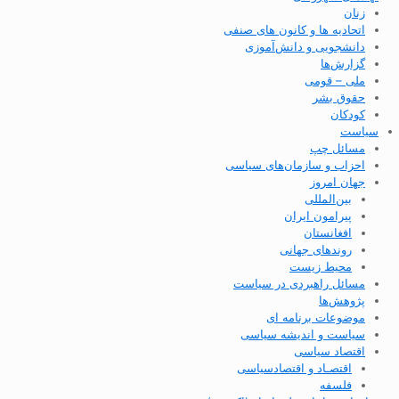
زنان
اتحادیه ها و کانون های صنفی
دانشجویی و دانش‌آموزی
گزارش‌ها
ملی – قومی
حقوق بشر
کودکان
سیاست
مسائل چپ
احزاب و سازمان‌های سیاسی
جهان امروز
بین‌المللی
پیرامون ایران
افغانستان
روندهای جهانی
محیط زیست
مسائل راهبردی در سیاست
پژوهش‌ها
موضوعات برنامه ای
سیاست و اندیشه سیاسی
اقتصاد سیاسی
اقتصـاد و اقتصاد‌سیاسی
فلسفه