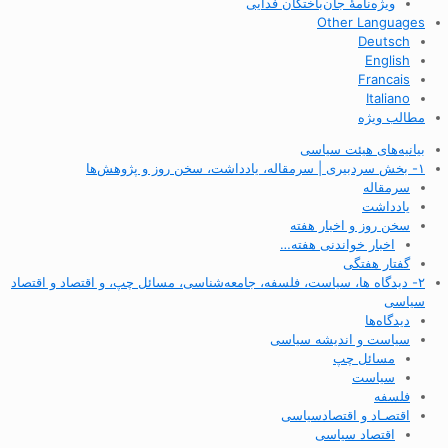
ویژه‌نامهٔ جان‌باختگان فدایی
Other Languages
Deutsch
English
Francais
Italiano
مطالب ویژه
بیانیه‌های هیئت سیاسی
۱- بخش سردبیری | سرمقاله، یادداشت، سخن روز و پژوهش‌ها
سرمقاله
یادداشت
سخن روز و اخبار هفته
اخبار خواندنی هفته…
گفتار هفتگی
۲- دیدگاه ها، سیاست، فلسفه، جامعه‌شناسی، مسائل چپ، و اقتصاد و اقتصاد
سیاسی
دیدگاه‌ها
سیاست و اندیشه سیاسی
مسائل چپ
سیاست
فلسفه
اقتصـاد و اقتصاد‌سیاسی
اقتصاد سیاسی