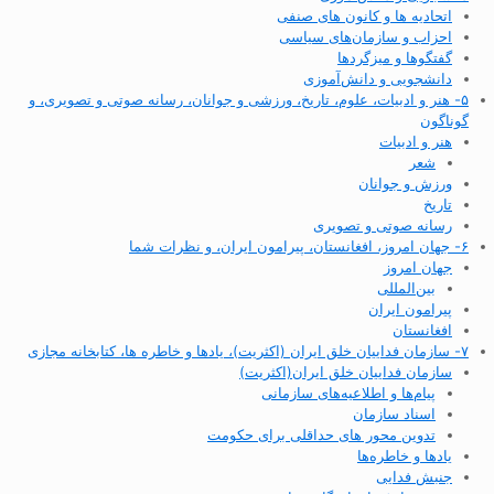
اتحادیه ها و کانون های صنفی
احزاب و سازمان‌های سیاسی
گفتگوها و میزگردها
دانشجویی و دانش‌آموزی
۵- هنر و ادبیات، علوم، تاریخ، ورزشی و جوانان، رسانه صوتی و تصویری، و
گوناگون
هنر و ادبیات
شعر
ورزش و جوانان
تاریخ
رسانه صوتی و تصویری
۶- جهان امروز، افغانستان، پیرامون ایران، و نظرات شما
جهان امروز
بین‌المللی
پیرامون ایران
افغانستان
۷- سازمان فداییان خلق ایران (اکثریت)، یادها و خاطره ها، کتابخانه مجازی
سازمان فداییان خلق ایران(اکثریت)
پیام‌ها و اطلاعیه‌های سازمانی
اسناد سازمان
تدوین محور های حداقلی برای حکومت
یادها و خاطره‌ها
جنبش فدایی