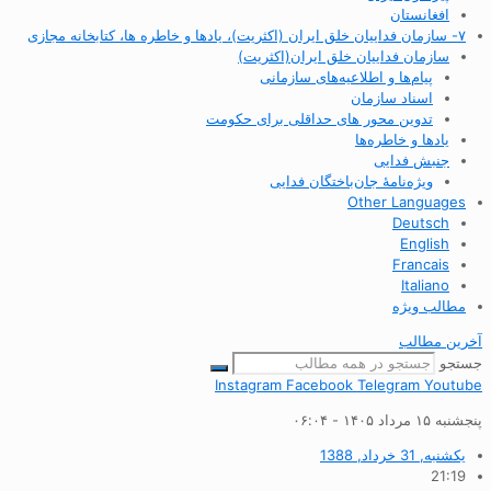
افغانستان
۷- سازمان فداییان خلق ایران (اکثریت)، یادها و خاطره ها، کتابخانه مجازی
سازمان فداییان خلق ایران(اکثریت)
پیام‌ها و اطلاعیه‌های سازمانی
اسناد سازمان
تدوین محور های حداقلی برای حکومت
یادها و خاطره‌ها
جنبش فدایی
ویژه‌نامهٔ جان‌باختگان فدایی
Other Languages
Deutsch
English
Francais
Italiano
مطالب ویژه
آخرین مطالب
جستجو
Instagram
Facebook
Telegram
Youtube
پنجشنبه ۱۵ مرداد ۱۴۰۵ - ۰۶:۰۴
یکشنبه, 31 خرداد, 1388
21:19