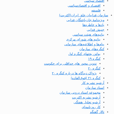
اقتصاد سیاسی
اقتصـاد و اقتصاد‌سیاسی
فلسفه
سازمان فداییان خلق ایران(اکثریت)
ویژه‌نامهٔ جان‌باختگان فدایی
یادها و خاطره‌ها
جنبش فدایی
بیانیه‌های هیئت سیاسی
بیانیه های شورای مرکزی
پیام‌ها و اطلاعیه‌های سازمانی
کنگره‌های سازمان
بولتن بحثهای کنگره اول
کنگره ۱۹
تدوین محور های حداقلی برای حکومت
کنگره ۲۰
پژواک دیدگاه ها درباره کنگره ۲۰
کنگره ۲۱ (فوق‌العاده)
آرشیو نشریه کار
اسناد سازمان
مجموعه اسناد درونی سازمان
آرشیو نشریه اکثریت
آرشیو تحلیل هفتگی
کار روزنامه‌ای
تالار گفتگو