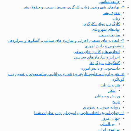
جامعه‌شناسی
۳- نهادهای شهروندی، زنان، کارگری، محیط زیست، و حقوق بشر
حقوق بشر
زنان
کارگری و بولتن کارگری
نهادهای شهروندی
محیط زیست
۴- اتحادیه های صنفی، احزاب و سازمان‌های سیاسی، گفتگوها و میزگردها،
دانشجویی و دانش‌آموزی
اتحادیه ها و کانون های صنفی
احزاب و سازمان‌های سیاسی
گفتگوها و میزگردها
دانشجویی و دانش‌آموزی
۵- هنر و ادبیات، علوم، تاریخ، ورزشی و جوانان، رسانه صوتی و تصویری، و
گوناگون
هنر و ادبیات
شعر
ورزش و جوانان
تاریخ
رسانه صوتی و تصویری
۶- جهان امروز، افغانستان، پیرامون ایران، و نظرات شما
جهان امروز
بین‌المللی
پیرامون ایران