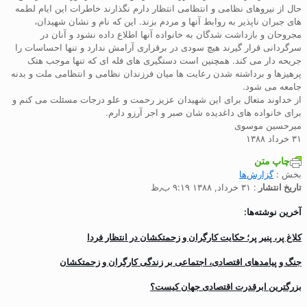
حال از نیروهای نظامی و انتظامی انتظار دارم نگذارند خاطرات این ایام لطمه
های جبران ناپذیر به روابط آنها و مردم بزند. این که نام و نشان شهیدان،
مجروحان و بازداشت شدگان به خانواده آنها اطلاع داده نشود و آنان در
سرگردانی قرار گیرند هیچ سودی در برقراری آرامش ندارد و تنها احساسات را
جریحه دار می کند. همچنین است دستگیری های فله ای که تنها موجب هتک
پرهیزها و برداشته شدن رعایت ها میان فرزندان نظامی و انتظامی ملت و بدنه
جامعه می شود.
از خداوند متعال برای این شهیدان عزیز رحمت و علو درجات مسئلت می کنم و
برای خانواده های داغدیده شان صبر و اجر آرزو دارم.
میرحسین موسوی
۳۱ خرداد ۱۳۸۸
چاپ متن
بخش :
گزارش‌ها
تاریخ انتشار
: ۳۱ خرداد, ۱۳۸۸ ۹:۱۹ ب٫ظ
آخرین نوشته‌ها:
کلاغ پر، پنیر پر؛ حکایت کارگران و زحمتکشان در انتظار فردا
جنگ و پیامدهای اقتصادی، اجتماعی بر زندگی کارگران و زحمتکشان
بزرگترین ابرقدرت اقتصادی جهان کیست؟