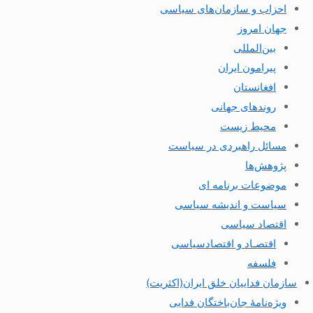
احزاب و سازمان‌های سیاسی
جهان امروز
بین‌المللی
پیرامون ایران
افغانستان
روندهای جهانی
محیط زیست
مسائل راهبردی در سیاست
پژوهش‌ها
موضوعات برنامه ای
سیاست و اندیشه سیاسی
اقتصاد سیاسی
اقتصـاد و اقتصاد‌سیاسی
فلسفه
سازمان فداییان خلق ایران(اکثریت)
ویژه‌نامهٔ جان‌باختگان فدایی