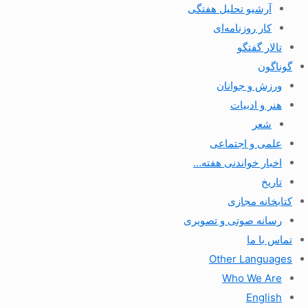
آرشیو تحلیل هفتگی
کار روزنامه‌ای
تالار گفتگو
گوناگون
ورزش و جوانان
هنر و ادبیات
شعر
علمی و اجتماعی
اخبار خواندنی هفته…
تاریخ
کتابخانه مجازی
رسانه صوتی و تصویری
تماس با ما
Other Languages
Who We Are
English