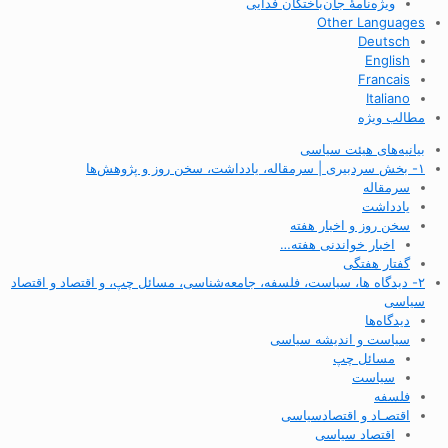
ویژه‌نامهٔ جان‌باختگان فدایی
Other Languages
Deutsch
English
Francais
Italiano
مطالب ویژه
بیانیه‌های هیئت سیاسی
۱- بخش سردبیری | سرمقاله، یادداشت، سخن روز و پژوهش‌ها
سرمقاله
یادداشت
سخن روز و اخبار هفته
اخبار خواندنی هفته…
گفتار هفتگی
۲- دیدگاه ها، سیاست، فلسفه، جامعه‌شناسی، مسائل چپ، و اقتصاد و اقتصاد
سیاسی
دیدگاه‌ها
سیاست و اندیشه سیاسی
مسائل چپ
سیاست
فلسفه
اقتصـاد و اقتصاد‌سیاسی
اقتصاد سیاسی