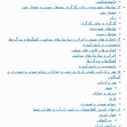
جامعه‌شناسی
۳- نهادهای شهروندی، زنان، کارگری، محیط زیست، و حقوق بشر
حقوق بشر
زنان
کارگری و بولتن کارگری
نهادهای شهروندی
محیط زیست
۴- اتحادیه های صنفی، احزاب و سازمان‌های سیاسی، گفتگوها و میزگردها،
دانشجویی و دانش‌آموزی
اتحادیه ها و کانون های صنفی
احزاب و سازمان‌های سیاسی
گفتگوها و میزگردها
دانشجویی و دانش‌آموزی
۵- هنر و ادبیات، علوم، تاریخ، ورزشی و جوانان، رسانه صوتی و تصویری، و
گوناگون
هنر و ادبیات
شعر
ورزش و جوانان
تاریخ
رسانه صوتی و تصویری
۶- جهان امروز، افغانستان، پیرامون ایران، و نظرات شما
جهان امروز
بین‌المللی
پیرامون ایران