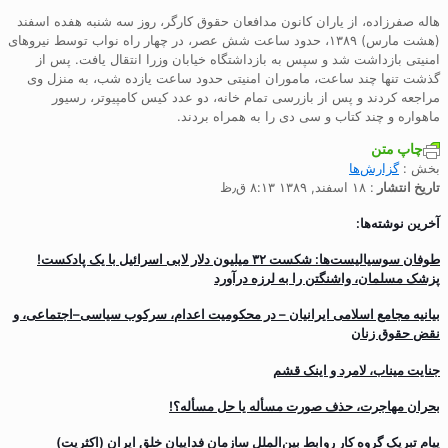
هاله صفرزاده، از یاران کانون مدافعان حقوق کارگر، روز سه شنبه هفده اسفند
(هشت مارس) ۱۳۸۹، حدود ساعت شش عصر، در چهار راه نواب توسط نیروهای
امنیتی بازداشت شد و سپس به بازداشتگاه خیابان وزرا انتقال یافت. پس از
گذشت تنها چند ساعت، ماموران امنیتی حدود ساعت یازده شب، به منزل وی
مراجعه کردند و پس از بازرسی تمام خانه، دو عدد کیس کامپیوتر، رسیور
ماهواره و چند کتاب و سی دی را به همراه بردند.
چاپ متن
بخش :
گزارش‌ها
تاریخ انتشار
: ۱۸ اسفند, ۱۳۸۹ ۸:۱۳ ق٫ظ
آخرین نوشته‌ها:
طوفان سوسیالیست‌ها: شکست ۳۲ میلیون دلار لابی اسرائیل با یک پادکست!
پزشک مسلمان، واشنگتن را به لرزه درآورد
بیانیه مجامع اسلامی ایرانیان – در محکومیت اعدام، سرکوب سیاسی–اجتماعی، و
نقض حقوق زنان
جنایت میناب، لامرد و اینک قشم
بحران مهاجرت‌، حذف صورت مسأله یا حل مسأله؟!
پیام تبریک گروه کار روابط بین‌الملل سازمان فداییان خلق ایران (اکثریت)