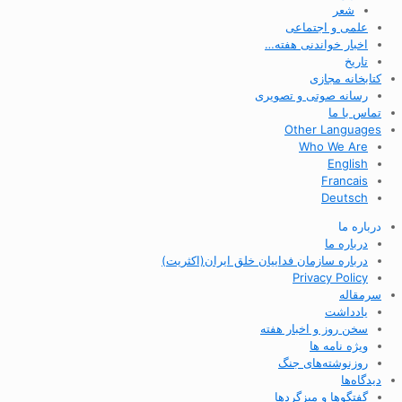
شعر
علمی و اجتماعی
اخبار خواندنی هفته…
تاریخ
کتابخانه مجازی
رسانه صوتی و تصویری
تماس با ما
Other Languages
Who We Are
English
Francais
Deutsch
درباره ما
درباره ما
درباره سازمان فداییان خلق ایران(اکثریت)
Privacy Policy
سرمقاله
یادداشت
سخن روز و اخبار هفته
ویژه نامه ها
روزنوشته‌های جنگ
دیدگاه‌ها
گفتگوها و میزگردها