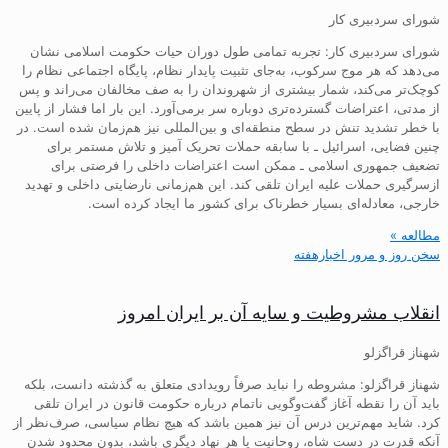
شورای سردبیری کار
شورای سردبیری کار: تجربه تمامی طول دوران حیات حکومت اسلامی نشان
می‌دهد که هر موج سرکوب، به‌جای تثبیت پایدار نظام، پایگاه اجتماعی نظام را
کوچک‌تر می‌کند، شمار بیشتری از شهروندان را به صف مخالفان می‌راند و پس
از مدتی، اعتراضات گسترده‌تری دوباره سر برمی‌آورد. این بار اما فشار از پایین
با خطر تشدید تنش در سطح منطقه‌ای و بین‌المللی نیز هم‌زمان شده است. در
چنین فضایی، اسرائیل ـ با سابقه حملات تحریک آمیز و تلاش مستمر برای
تضعیف جمهوری اسلامی ـ ممکن است اعتراضات داخلی را فرصتی برای
ازسرگیری حملات علیه ایران تلقی کند. این هم‌زمانی نارضایتی داخلی و تهدید
خارجی، معادله‌ای بسیار خطرناک برای کشور ما ایجاد کرده است.
مطالعه »
سخن روز و مرور اخبارهفته
انقلاب مشروطیت و سایه آن بر ایران امروز
شهناز قراگزلو
شهناز قراگزلو: مشروطه را نباید صرفاً رویدادی متعلق به گذشته دانست، بلکه
باید آن را نقطه آغاز گفت‌وگویی ناتمام درباره حکومت قانون در ایران تلقی
کرد. شاید مهم‌ترین درس آن نیز همین باشد که هیچ نظام سیاسی، صرف‌نظر از
آنکه قدرت در دست شاه، روحانیت یا هر نهاد دیگری باشد، بدون محدود شدن