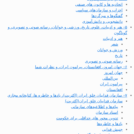
اتحادیه ها و کانون های صنفی
احزاب و سازمان‌های سیاسی
گفتگوها و میزگردها
دانشجویی و دانش‌آموزی
۵- هنر و ادبیات، علوم، تاریخ، ورزشی و جوانان، رسانه صوتی و تصویری، و
گوناگون
هنر و ادبیات
شعر
ورزش و جوانان
تاریخ
رسانه صوتی و تصویری
۶- جهان امروز، افغانستان، پیرامون ایران، و نظرات شما
جهان امروز
بین‌المللی
پیرامون ایران
افغانستان
۷- سازمان فداییان خلق ایران (اکثریت)، یادها و خاطره ها، کتابخانه مجازی
سازمان فداییان خلق ایران(اکثریت)
پیام‌ها و اطلاعیه‌های سازمانی
اسناد سازمان
تدوین محور های حداقلی برای حکومت
یادها و خاطره‌ها
جنبش فدایی