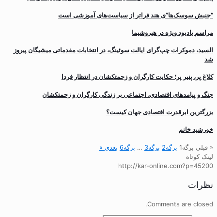
“جنبش سوسک‌ها”ی هند فراتر از سیاست‌های آموزشی است
مراسم یادبود ویژه در هیروشیما
السید، دموکرات چپ‌گرای ایالت سوئینگ، در انتخابات مقدماتی میشیگان پیروز
شد
کلاغ پر، پنیر پر؛ حکایت کارگران و زحمتکشان در انتظار فردا
جنگ و پیامدهای اقتصادی، اجتماعی بر زندگی کارگران و زحمتکشان
بزرگترین ابرقدرت اقتصادی جهان کیست؟
خورشید خانم
« قبلی
برگه
1
برگه
2
برگه
3
…
برگه
6
بعدی »
لینک کوتاه
http://kar-online.com?p=45200
نظرات
Comments are closed.