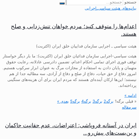
جستجو
بیانیه‌های هیئت‌ سیاسی‌ـ‌اجرایی
اعدام‌ها را متوقف کنید؛ مردم خواهان تنش‌زدایی و صلح
هستند.
هیئت سیاسی ـ اجرایی سازمان فداییان خلق ایران (اکثریت)
هیئت سیاسی-اجرایی سازمان فدائیان خلق ایران (اکثریت): ما بار دیگر خواستار
توقف فوری اجرای تمامی احکام اعدام، تضمین دادرسی عادلانه، رعایت حقوق
متهمان و پایان دادن به استفاده از مجازات مرگ به عنوان ابزار سرکوب هستیم.
امروز دفاع از حق حیات، دفاع از صلح و دفاع از آزادی، سه مطالبه جدا از هم
نیستند؛ این‌ها ارکان آینده‌ای هستند که مردم ایران برای آن هزینه‌های سنگینی
پرداخته‌اند.
ادامه »
« قبلی
برگه
1
برگه
2
برگه
3
برگه
4
برگه
5
بعدی »
سرمقاله
ایران در آستانه فروپاشی: اعتراضات، عدم حقانیت حاکمان
و بن‌بست‌های پیش‌رو…