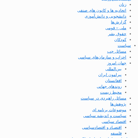
زنان
اتحادیه ها و کانون های صنفی
دانشجویی و دانش‌آموزی
گزارش‌ها
ملی – قومی
حقوق بشر
کودکان
سیاست
مسائل چپ
احزاب و سازمان‌های سیاسی
جهان امروز
بین‌المللی
پیرامون ایران
افغانستان
روندهای جهانی
محیط زیست
مسائل راهبردی در سیاست
پژوهش‌ها
موضوعات برنامه ای
سیاست و اندیشه سیاسی
اقتصاد سیاسی
اقتصـاد و اقتصاد‌سیاسی
فلسفه