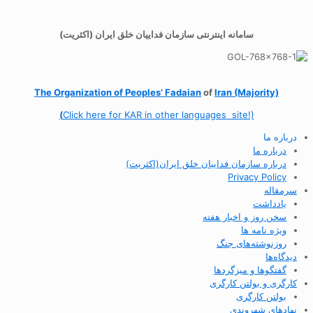
سامانه اینترنتی سازمان فداییان خلق ایران (اکثریت)
The Organization of
Peoples’ Fadaian
of
Iran (Majority)
(
Click here for KAR in other languages site!)
درباره ما
درباره ما
درباره سازمان فداییان خلق ایران(اکثریت)
Privacy Policy
سرمقاله
یادداشت
سخن روز و اخبار هفته
ویژه نامه ها
روزنوشته‌های جنگ
دیدگاه‌ها
گفتگوها و میزگردها
کارگری و بولتن کارگری
بولتن کارگری
نهادهای شهروندی