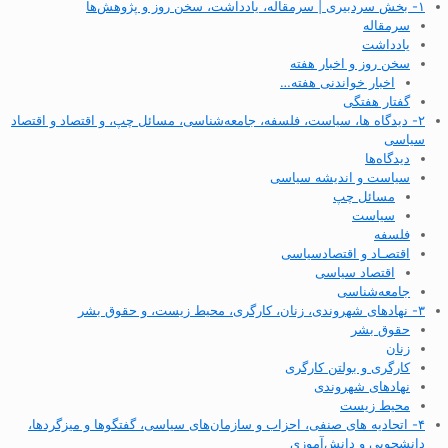
۱- بخش سردبیری | سرمقاله، یادداشت، سخن روز و پژوهش‌ها
سرمقاله
یادداشت
سخن روز و اخبار هفته
اخبار خواندنی هفته…
گفتار هفتگی
۲- دیدگاه ها، سیاست، فلسفه، جامعه‌شناسی، مسائل چپ، و اقتصاد و اقتصاد
سیاسی
دیدگاه‌ها
سیاست و اندیشه سیاسی
مسائل چپ
سیاست
فلسفه
اقتصـاد و اقتصاد‌سیاسی
اقتصاد سیاسی
جامعه‌شناسی
۳- نهادهای شهروندی، زنان، کارگری، محیط زیست، و حقوق بشر
حقوق بشر
زنان
کارگری و بولتن کارگری
نهادهای شهروندی
محیط زیست
۴- اتحادیه های صنفی، احزاب و سازمان‌های سیاسی، گفتگوها و میزگردها،
دانشجویی و دانش‌آموزی