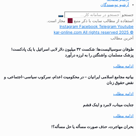
آرشیو نویسندگان
جستجو
استفاده از مطالب سایت با ذکر منبع
کار
مجاز است.
Instagram
Facebook
Telegram
Youtube
© 2025 kar-online.com All rights reserved
آخرین مطالب
طوفان سوسیالیست‌ها: شکست ۳۲ میلیون دلار لابی اسرائیل با یک پادکست!
پزشک مسلمان، واشنگتن را به لرزه درآورد
ادامه مطلب
بیانیه مجامع اسلامی ایرانیان – در محکومیت اعدام، سرکوب سیاسی–اجتماعی، و
نقض حقوق زنان
ادامه مطلب
جنایت میناب، لامرد و اینک قشم
ادامه مطلب
بحران مهاجرت‌، حذف صورت مسأله یا حل مسأله؟!