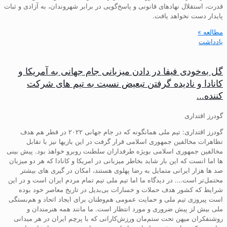
قدرت، استقلال نهادهای قانونی و پاسخ‌گویی در برابر شهروندان، به آزادی و ثبات
پایدار دست نخواهد یافت.
مطالعه »
یادداشت
گل به‌خودی فیفا در دادن میزبانی جام جهانی به آمریکا و
کانادا و نادیده گرفتن تبعیض نسبت به تیم های شرکت
کننده…
گودرز اقتداری
گودرز اقتداری: تیم ملی همانگونه که در جام جهانی ۲۰۲۲ در قطر هم هدف
تظاهرات مخالفین جمهوری اسلامی قرار گرفت در این بازیها نیز با تقابل
مخالفین جمهوری اسلامی بویژه طرفداران سلطنت روبرو خواهذ بود. پیش بینی
ها اما انست که این بار شاید بخاطر میزبانی در امریکا و کانادا که هر دو میزبان
صد ها هزار ایرانی متمایل به رضا پهلوی هستند، امکان در گیری های بیشتر
محتمل‌تر است…. در دیدگاه ما اما تیم ملی تیم تمام مردم ایران است و در این
شرایط که کشور هدف حملات و خسارات بی‌بدیل در تاریخ معاصر خود بوده
است پیروزی تیم ملی و حمایت عمومی هم‌وطنان برای ایجاد اتحاد و هم‌بستگی
ملی بیش لز پیش ضروری و مورد انتظار است. ما مانند همه هنرمندان و
روشنفکران میهن تحت ستم‌مان ورزش‌کارانی که با پرچم ایران در هر میدانی