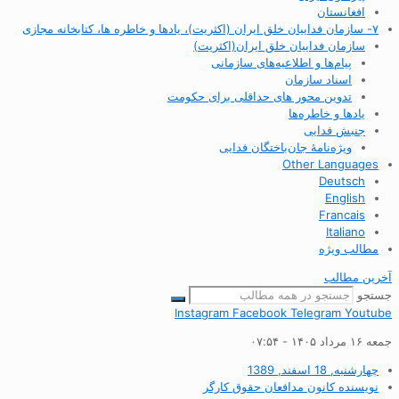
افغانستان
۷- سازمان فداییان خلق ایران (اکثریت)، یادها و خاطره ها، کتابخانه مجازی
سازمان فداییان خلق ایران(اکثریت)
پیام‌ها و اطلاعیه‌های سازمانی
اسناد سازمان
تدوین محور های حداقلی برای حکومت
یادها و خاطره‌ها
جنبش فدایی
ویژه‌نامهٔ جان‌باختگان فدایی
Other Languages
Deutsch
English
Francais
Italiano
مطالب ویژه
آخرین مطالب
جستجو
Instagram
Facebook
Telegram
Youtube
جمعه ۱۶ مرداد ۱۴۰۵ - ۰۷:۵۴
چهارشنبه, 18 اسفند, 1389
نویسنده
کانون مدافعان حقوق کارگر