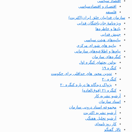
اقتصاد سیاسی
اقتصـاد و اقتصاد‌سیاسی
فلسفه
سازمان فداییان خلق ایران(اکثریت)
ویژه‌نامهٔ جان‌باختگان فدایی
یادها و خاطره‌ها
جنبش فدایی
بیانیه‌های هیئت سیاسی
بیانیه های شورای مرکزی
پیام‌ها و اطلاعیه‌های سازمانی
کنگره‌های سازمان
بولتن بحثهای کنگره اول
کنگره ۱۹
تدوین محور های حداقلی برای حکومت
کنگره ۲۰
پژواک دیدگاه ها درباره کنگره ۲۰
کنگره ۲۱ (فوق‌العاده)
آرشیو نشریه کار
اسناد سازمان
مجموعه اسناد درونی سازمان
آرشیو نشریه اکثریت
آرشیو تحلیل هفتگی
کار روزنامه‌ای
تالار گفتگو