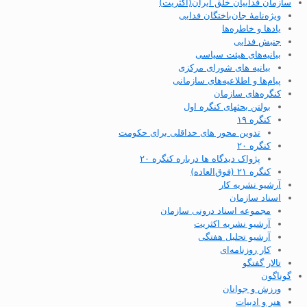
سازمان فداییان خلق ایران(اکثریت)
ویژه‌نامهٔ جان‌باختگان فدایی
یادها و خاطره‌ها
جنبش فدایی
بیانیه‌های هیئت سیاسی
بیانیه های شورای مرکزی
پیام‌ها و اطلاعیه‌های سازمانی
کنگره‌های سازمان
بولتن بحثهای کنگره اول
کنگره ۱۹
تدوین محور های حداقلی برای حکومت
کنگره ۲۰
پژواک دیدگاه ها درباره کنگره ۲۰
کنگره ۲۱ (فوق‌العاده)
آرشیو نشریه کار
اسناد سازمان
مجموعه اسناد درونی سازمان
آرشیو نشریه اکثریت
آرشیو تحلیل هفتگی
کار روزنامه‌ای
تالار گفتگو
گوناگون
ورزش و جوانان
هنر و ادبیات