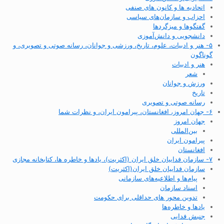
اتحادیه ها و کانون های صنفی
احزاب و سازمان‌های سیاسی
گفتگوها و میزگردها
دانشجویی و دانش‌آموزی
۵- هنر و ادبیات، علوم، تاریخ، ورزشی و جوانان، رسانه صوتی و تصویری، و
گوناگون
هنر و ادبیات
شعر
ورزش و جوانان
تاریخ
رسانه صوتی و تصویری
۶- جهان امروز، افغانستان، پیرامون ایران، و نظرات شما
جهان امروز
بین‌المللی
پیرامون ایران
افغانستان
۷- سازمان فداییان خلق ایران (اکثریت)، یادها و خاطره ها، کتابخانه مجازی
سازمان فداییان خلق ایران(اکثریت)
پیام‌ها و اطلاعیه‌های سازمانی
اسناد سازمان
تدوین محور های حداقلی برای حکومت
یادها و خاطره‌ها
جنبش فدایی