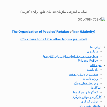
سامانه اینترنتی سازمان فداییان خلق ایران (اکثریت)
The Organization of
Peoples’ Fadaian
of
Iran (Majority)
(
Click here for KAR in other languages site!)
درباره ما
درباره ما
درباره سازمان فداییان خلق ایران(اکثریت)
Privacy Policy
سرمقاله
یادداشت
سخن روز و اخبار هفته
ویژه نامه ها
روزنوشته‌های جنگ
دیدگاه‌ها
گفتگوها و میزگردها
کارگری و بولتن کارگری
بولتن کارگری
نهادهای شهروندی