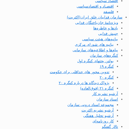
اقتصاد سیاسی
اقتصـاد و اقتصاد‌سیاسی
فلسفه
سازمان فداییان خلق ایران(اکثریت)
ویژه‌نامهٔ جان‌باختگان فدایی
یادها و خاطره‌ها
جنبش فدایی
بیانیه‌های هیئت سیاسی
بیانیه های شورای مرکزی
پیام‌ها و اطلاعیه‌های سازمانی
کنگره‌های سازمان
بولتن بحثهای کنگره اول
کنگره ۱۹
تدوین محور های حداقلی برای حکومت
کنگره ۲۰
پژواک دیدگاه ها درباره کنگره ۲۰
کنگره ۲۱ (فوق‌العاده)
آرشیو نشریه کار
اسناد سازمان
مجموعه اسناد درونی سازمان
آرشیو نشریه اکثریت
آرشیو تحلیل هفتگی
کار روزنامه‌ای
تالار گفتگو