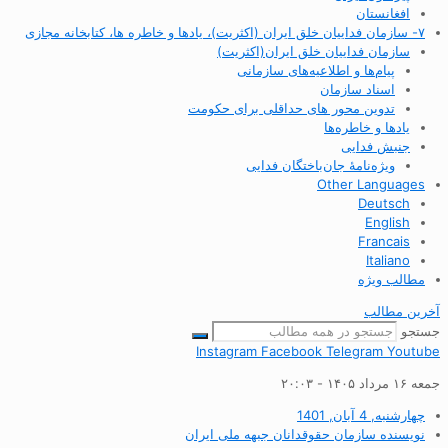
افغانستان
۷- سازمان فداییان خلق ایران (اکثریت)، یادها و خاطره ها، کتابخانه مجازی
سازمان فداییان خلق ایران(اکثریت)
پیام‌ها و اطلاعیه‌های سازمانی
اسناد سازمان
تدوین محور های حداقلی برای حکومت
یادها و خاطره‌ها
جنبش فدایی
ویژه‌نامهٔ جان‌باختگان فدایی
Other Languages
Deutsch
English
Francais
Italiano
مطالب ویژه
آخرین مطالب
جستجو
Instagram
Facebook
Telegram
Youtube
جمعه ۱۶ مرداد ۱۴۰۵ - ۲۰:۰۳
چهارشنبه, 4 آبان, 1401
نویسنده
سازمان حقوقدانان جبهه ملی ایران