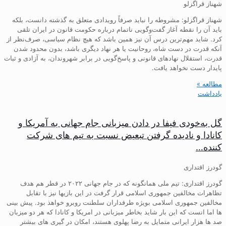
شهناز قراگزلو
شهناز قراگزلو: مشروطه را نباید صرفاً رویدادی متعلق به گذشته دانست، بلکه
باید آن را نقطه آغاز گفت‌وگویی ناتمام درباره حکومت قانون در ایران تلقی
کرد. شاید مهم‌ترین درس آن نیز همین باشد که هیچ نظام سیاسی، صرف‌نظر از
آنکه قدرت در دست شاه، روحانیت یا هر نهاد دیگری باشد، بدون محدود شدن
قدرت، استقلال نهادهای قانونی و پاسخ‌گویی در برابر شهروندان، به آزادی و ثبات
پایدار دست نخواهد یافت.
مطالعه »
یادداشت
گل به‌خودی فیفا در دادن میزبانی جام جهانی به آمریکا و
کانادا و نادیده گرفتن تبعیض نسبت به تیم های شرکت
کننده…
گودرز اقتداری
گودرز اقتداری: تیم ملی همانگونه که در جام جهانی ۲۰۲۲ در قطر هم هدف
تظاهرات مخالفین جمهوری اسلامی قرار گرفت در این بازیها نیز با تقابل
مخالفین جمهوری اسلامی بویژه طرفداران سلطنت روبرو خواهذ بود. پیش بینی
ها اما انست که این بار شاید بخاطر میزبانی در امریکا و کانادا که هر دو میزبان
صد ها هزار ایرانی متمایل به رضا پهلوی هستند، امکان در گیری های بیشتر