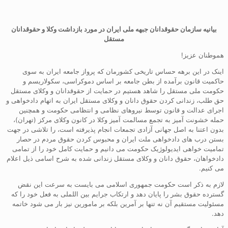
بیانیه سازمان حقوقدانان جبهه ملی ایران در مورد بازداشت وکلا و حقوقدانان
مستقل
هموطنان عزیز!
اینک در این برهه حساس تاریخی کشورمان که پرواز جامعه ایران به سوی
حاکمیت قانون برآمده از بطن جامعه بر اساس دموکراسی، سکولاریسم و
حکومت ملی مستقل را شاهد هستیم در حمایت از حقوقدانان و وکلای مستقل
حق طلب، زندانی کردن حقوق دانان و وکلای مستقل ایران به اتهام دادخواهی و
اجرای عدالت و قانون توسط نیروهای نظامی و انتظامی حکومت و همچنین
حمله خشونت آمیز به تجمع مسالمت آمیز وکلا در کانون وکلای مرکز (تهران)،
بدون اعتنا به اصل جهانی آزادی تجمعات انجام پذیرفته است، را تلاشی در جهت
بستن درب های دادخواهی ملت ایران و محبوس کردن حقوق مردم در حصار
تمامیت خواهی ایدیولوژیک حکومت می دانیم و حمایت کامل خود را از تمامی
دادخواهان، حقوق دانان و وکلای مستقل زندانی شده به شرح اسامی ذیل اعلام
می کنیم.
لازم به ذکر است حکومت جمهوری اسلامی می بایست به سرعت این نقض
گسترده حقوق بشر را پایان دهد و ارتکاب جرایم بین اللملی به فعل خود را که
مسئولیت مستقیم آن نه تنها بر آمرین بلکه بر مامورین نیز بار می شود خاتمه
دهد.