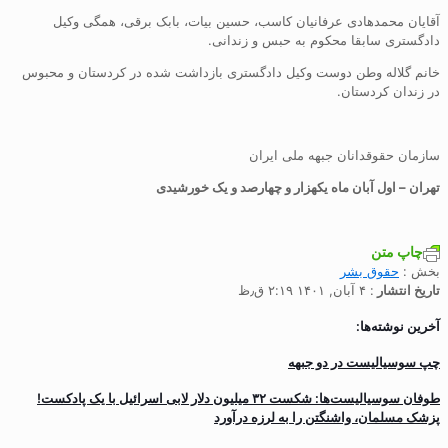
آقایان محمدهادی عرفانیان کاسب، حسین بیات، بابک برقی، همگی وکیل
دادگستری سابقا محکوم به حبس و زندانی.
خانم گلاله وطن دوست وکیل دادگستری بازداشت شده در کردستان و محبوس
در زندان کردستان.
سازمان حقوقدانان جبهه ملی ایران
تهران – اول آبان ماه یکهزار و چهارصد و‌ یک خورشیدی
چاپ متن
بخش :
حقوق بشر
تاریخ انتشار
: ۴ آبان, ۱۴۰۱ ۲:۱۹ ق٫ظ
آخرین نوشته‌ها:
چپ سوسیالیست در دو جبهه
طوفان سوسیالیست‌ها: شکست ۳۲ میلیون دلار لابی اسرائیل با یک پادکست!
پزشک مسلمان، واشنگتن را به لرزه درآورد