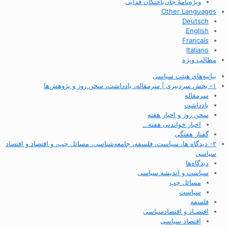
ویژه‌نامهٔ جان‌باختگان فدایی
Other Languages
Deutsch
English
Francais
Italiano
مطالب ویژه
بیانیه‌های هیئت سیاسی
۱- بخش سردبیری | سرمقاله، یادداشت، سخن روز و پژوهش‌ها
سرمقاله
یادداشت
سخن روز و اخبار هفته
اخبار خواندنی هفته…
گفتار هفتگی
۲- دیدگاه ها، سیاست، فلسفه، جامعه‌شناسی، مسائل چپ، و اقتصاد و اقتصاد
سیاسی
دیدگاه‌ها
سیاست و اندیشه سیاسی
مسائل چپ
سیاست
فلسفه
اقتصـاد و اقتصاد‌سیاسی
اقتصاد سیاسی