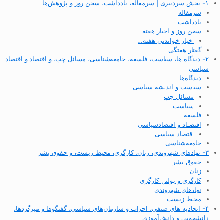
۱- بخش سردبیری | سرمقاله، یادداشت، سخن روز و پژوهش‌ها
سرمقاله
یادداشت
سخن روز و اخبار هفته
اخبار خواندنی هفته…
گفتار هفتگی
۲- دیدگاه ها، سیاست، فلسفه، جامعه‌شناسی، مسائل چپ، و اقتصاد و اقتصاد
سیاسی
دیدگاه‌ها
سیاست و اندیشه سیاسی
مسائل چپ
سیاست
فلسفه
اقتصـاد و اقتصاد‌سیاسی
اقتصاد سیاسی
جامعه‌شناسی
۳- نهادهای شهروندی، زنان، کارگری، محیط زیست، و حقوق بشر
حقوق بشر
زنان
کارگری و بولتن کارگری
نهادهای شهروندی
محیط زیست
۴- اتحادیه های صنفی، احزاب و سازمان‌های سیاسی، گفتگوها و میزگردها،
دانشجویی و دانش‌آموزی