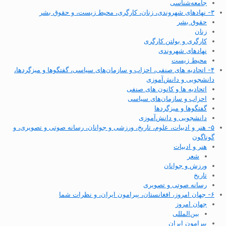
جامعه‌شناسی
۳- نهادهای شهروندی، زنان، کارگری، محیط زیست، و حقوق بشر
حقوق بشر
زنان
کارگری و بولتن کارگری
نهادهای شهروندی
محیط زیست
۴- اتحادیه های صنفی، احزاب و سازمان‌های سیاسی، گفتگوها و میزگردها،
دانشجویی و دانش‌آموزی
اتحادیه ها و کانون های صنفی
احزاب و سازمان‌های سیاسی
گفتگوها و میزگردها
دانشجویی و دانش‌آموزی
۵- هنر و ادبیات، علوم، تاریخ، ورزشی و جوانان، رسانه صوتی و تصویری، و
گوناگون
هنر و ادبیات
شعر
ورزش و جوانان
تاریخ
رسانه صوتی و تصویری
۶- جهان امروز، افغانستان، پیرامون ایران، و نظرات شما
جهان امروز
بین‌المللی
پیرامون ایران