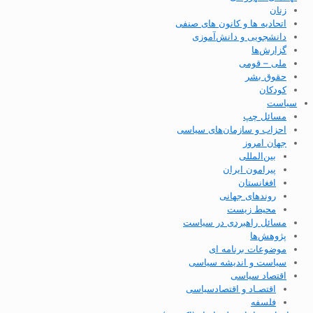
زنان
اتحادیه ها و کانون های صنفی
دانشجویی و دانش‌آموزی
گزارش‌ها
ملی – قومی
حقوق بشر
کودکان
سیاست
مسائل چپ
احزاب و سازمان‌های سیاسی
جهان امروز
بین‌المللی
پیرامون ایران
افغانستان
روندهای جهانی
محیط زیست
مسائل راهبردی در سیاست
پژوهش‌ها
موضوعات برنامه ای
سیاست و اندیشه سیاسی
اقتصاد سیاسی
اقتصـاد و اقتصاد‌سیاسی
فلسفه