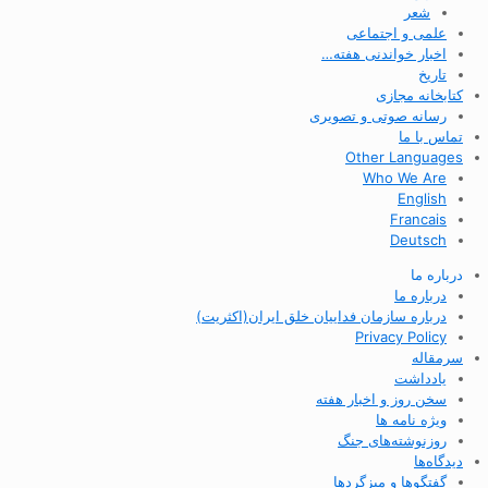
شعر
علمی و اجتماعی
اخبار خواندنی هفته…
تاریخ
کتابخانه مجازی
رسانه صوتی و تصویری
تماس با ما
Other Languages
Who We Are
English
Francais
Deutsch
درباره ما
درباره ما
درباره سازمان فداییان خلق ایران(اکثریت)
Privacy Policy
سرمقاله
یادداشت
سخن روز و اخبار هفته
ویژه نامه ها
روزنوشته‌های جنگ
دیدگاه‌ها
گفتگوها و میزگردها