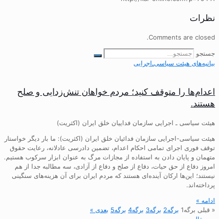
نظرات
Comments are closed.
جستجو
بیانیه‌های هیئت‌ سیاسی‌ـ‌اجرایی
اعدام‌ها را متوقف کنید؛ مردم خواهان تنش‌زدایی و صلح
هستند.
هیئت سیاسی ـ اجرایی سازمان فداییان خلق ایران (اکثریت)
هیئت سیاسی-اجرایی سازمان فدائیان خلق ایران (اکثریت): ما بار دیگر خواستار
توقف فوری اجرای تمامی احکام اعدام، تضمین دادرسی عادلانه، رعایت حقوق
متهمان و پایان دادن به استفاده از مجازات مرگ به عنوان ابزار سرکوب هستیم.
امروز دفاع از حق حیات، دفاع از صلح و دفاع از آزادی، سه مطالبه جدا از هم
نیستند؛ این‌ها ارکان آینده‌ای هستند که مردم ایران برای آن هزینه‌های سنگینی
پرداخته‌اند.
ادامه »
« قبلی
برگه
1
برگه
2
برگه
3
برگه
4
برگه
5
بعدی »
سرمقاله