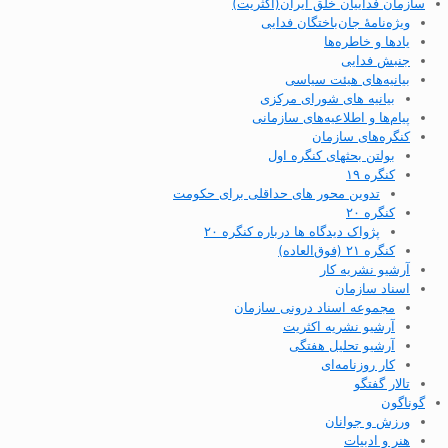
سازمان فداییان خلق ایران(اکثریت)
ویژه‌نامهٔ جان‌باختگان فدایی
یادها و خاطره‌ها
جنبش فدایی
بیانیه‌های هیئت سیاسی
بیانیه های شورای مرکزی
پیام‌ها و اطلاعیه‌های سازمانی
کنگره‌های سازمان
بولتن بحثهای کنگره اول
کنگره ۱۹
تدوین محور های حداقلی برای حکومت
کنگره ۲۰
پژواک دیدگاه ها درباره کنگره ۲۰
کنگره ۲۱ (فوق‌العاده)
آرشیو نشریه کار
اسناد سازمان
مجموعه اسناد درونی سازمان
آرشیو نشریه اکثریت
آرشیو تحلیل هفتگی
کار روزنامه‌ای
تالار گفتگو
گوناگون
ورزش و جوانان
هنر و ادبیات