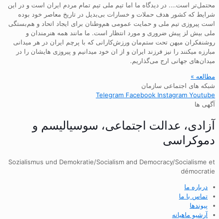
محتمل‌تر است…. در دیدگاه ما اما تیم ملی تیم تمام مردم ایران است و در این
شرایط که کشور هدف حملات و خسارات بی‌بدیل در تاریخ معاصر خود بوده
است پیروزی تیم ملی و حمایت عمومی هم‌وطنان برای ایجاد اتحاد و هم‌بستگی
ملی بیش لز پیش ضروری و مورد انتظار است. ما مانند همه هنرمندان و
روشنفکران میهن تحت ستم‌مان ورزش‌کارانی که با پرچم ایران در هر میدانی
مبارزه میکنند را نیز فرزند ایران و از ان خود میدانیم و پیروزی هایشان را در
میدان‌های جهانی ارج می‌گذاریم.
مطالعه »
شبکه های اجتماعی سازمان
Telegram
Facebook
Instagram
Youtube
آگهی ها
آزادی، عدالت اجتماعی، سوسیالیسم و
دموکراسی
Sozialismus und Demokratie/Socialism and Democracy/Socialisme et
démocratie
درباره ما
تماس با ما
پیوندها
آرشیو ماهیانه