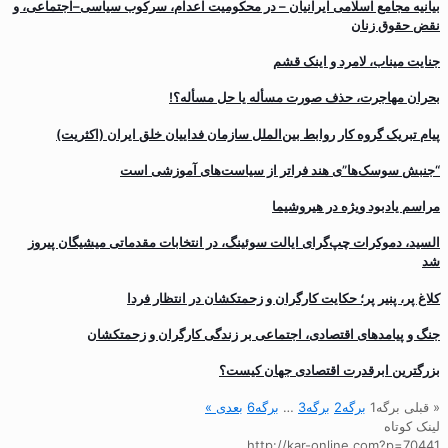
بیانیه مجامع اسلامی ایرانیان – در محکومیت اعدام، سرکوب سیاسی–اجتماعی، و
نقض حقوق زنان
جنایت میناب، لامرد و اینک قشم
بحران مهاجرت‌، حذف صورت مسأله یا حل مسأله؟!
پیام تبریک گروه کار روابط بین‌الملل سازمان فداییان خلق ایران (اکثریت)
“جنبش سوسک‌ها”ی هند فراتر از سیاست‌های آموزشی است
مراسم یادبود ویژه در هیروشیما
السید، دموکرات چپ‌گرای ایالت سوئینگ، در انتخابات مقدماتی میشیگان پیروز
شد
کلاغ پر، پنیر پر؛ حکایت کارگران و زحمتکشان در انتظار فردا
جنگ و پیامدهای اقتصادی، اجتماعی بر زندگی کارگران و زحمتکشان
بزرگترین ابرقدرت اقتصادی جهان کیست؟
« قبلی
برگه
1
برگه
2
برگه
3
…
برگه
6
بعدی »
لینک کوتاه
http://kar-online.com?p=70441