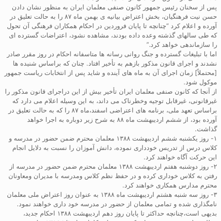
پس از سخنان رئیس جمهور کانون صنفی معلمان ایران به منظور نشان دادن
حسن نیت فرهنگیان، بخش اعتراض بیانیه ی بهمن ماه ۸۷ را به حالت تعلیق در
آورده و اعلام کرد “چنانچه تا پایان فروردین در احکام همکاران فرهنگی آن تحول
که طی سالهای گذشته وعده داده بودند، مشاهده نشود، اعتراضات گسترده ای
را سازماندهی خواهد کرد.”
اما با تبلیغات گسترده و جنگ روانی رسانه ها متاسفانه احکام در روز مقرر صادر
نشدند و اجرای قانون مذکور بازهم به تأخیر افتاد. چنان که براساس شنیده ها
[محتملاً] زمان اجرای آن به ماه های آینده و شاید پس از انتخابات ریاست جمهور
موکول شود.
از آنجا که کانون صنفی معلمان ایران تأخیر بیش از این دراجرای قانون مذکور را
غیرقانونی، غیرقابل توجیه وخطرناک می داند، به این وسیله اعلام می دارد که
براساس تعهد ملی، برنامه های اعتراضی اسفند،ماه ۸۷ را که به حالت تعلیق در
آورده بود، از ششم اردیبهشت ماه ۸۸ به شرح زیر دوباره به اجرا خواهد
گذاشت.
۱- روز یکشنبه ششم اردیبهشت ۱۳۸۸ معلمان محترم ضمن حضور در مدرسه و
کلاس درس از تدریس خودداری نموده، دانش آموزان را نسبت به دلایل انجام
این حرکت آگاه خواهند کرد.
۲- روز دوشنبه هفتم اردیبهشت ۱۳۸۸ معلمان محترم ضمن حضور در مدرسه از
رفتن به کلاس خوداری کرده و در حفظ نظم کلاس ومدرسه با مدیران ومعاونان
محترم مدارس همکاری خواهند کرد.
۳- روز سه شنبه هشتم اردیبهشت ماه ۱۳۸۸ به عنوان روز اعتراض ملی معلمان
نامگذاری شده و تمامی معلمان از حضور در مدرسه خود داری خواهند نمود.
بدیهی است،چنانچه حداکثر تا پایان روز دهم اردیبهشت ۱۳۸۸ احکام جدید،