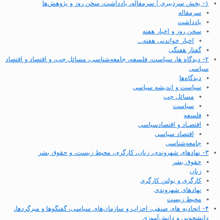
۱- بخش سردبیری | سرمقاله، یادداشت، سخن روز و پژوهش‌ها
سرمقاله
یادداشت
سخن روز و اخبار هفته
اخبار خواندنی هفته…
گفتار هفتگی
۲- دیدگاه ها، سیاست، فلسفه، جامعه‌شناسی، مسائل چپ، و اقتصاد و اقتصاد
سیاسی
دیدگاه‌ها
سیاست و اندیشه سیاسی
مسائل چپ
سیاست
فلسفه
اقتصـاد و اقتصاد‌سیاسی
اقتصاد سیاسی
جامعه‌شناسی
۳- نهادهای شهروندی، زنان، کارگری، محیط زیست، و حقوق بشر
حقوق بشر
زنان
کارگری و بولتن کارگری
نهادهای شهروندی
محیط زیست
۴- اتحادیه های صنفی، احزاب و سازمان‌های سیاسی، گفتگوها و میزگردها،
دانشجویی و دانش‌آموزی