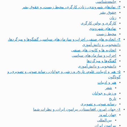
جامعه‌شناسی
۳- نهادهای شهروندی، زنان، کارگری، محیط زیست، و حقوق بشر
حقوق بشر
زنان
کارگری و بولتن کارگری
نهادهای شهروندی
محیط زیست
۴- اتحادیه های صنفی، احزاب و سازمان‌های سیاسی، گفتگوها و میزگردها،
دانشجویی و دانش‌آموزی
اتحادیه ها و کانون های صنفی
احزاب و سازمان‌های سیاسی
گفتگوها و میزگردها
دانشجویی و دانش‌آموزی
۵- هنر و ادبیات، علوم، تاریخ، ورزشی و جوانان، رسانه صوتی و تصویری، و
گوناگون
هنر و ادبیات
شعر
ورزش و جوانان
تاریخ
رسانه صوتی و تصویری
۶- جهان امروز، افغانستان، پیرامون ایران، و نظرات شما
جهان امروز
بین‌المللی
پیرامون ایران