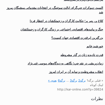
السید، دموکرات چپ‌گرای ایالت سوئینگ، در انتخابات مقدماتی میشیگان پیروز
شد
کلاغ پر، پنیر پر؛ حکایت کارگران و زحمتکشان در انتظار فردا
جنگ و پیامدهای اقتصادی، اجتماعی بر زندگی کارگران و زحمتکشان
بزرگترین ابرقدرت اقتصادی جهان کیست؟
خورشید خانم
قدرت نادیده زنان در گذر مشروطه
زمان‌پریشی در نقد چپ؛ نگاهی به دیدگاه‌های موسی غنی‌نژاد
انقلاب مشروطیت و سایه آن بر ایران امروز
« قبلی
برگه
1
برگه
2
برگه
3
…
برگه
6
بعدی »
لینک کوتاه
http://kar-online.com?p=39824
نظرات