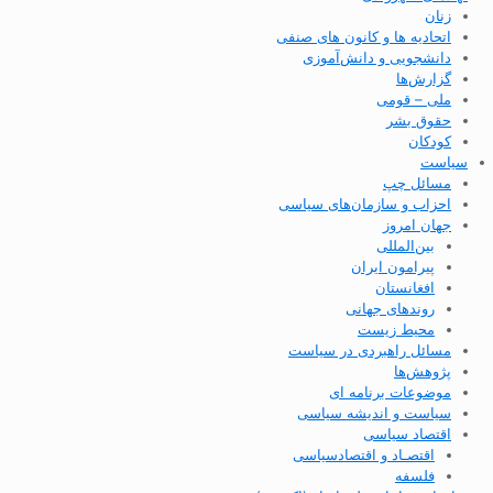
زنان
اتحادیه ها و کانون های صنفی
دانشجویی و دانش‌آموزی
گزارش‌ها
ملی – قومی
حقوق بشر
کودکان
سیاست
مسائل چپ
احزاب و سازمان‌های سیاسی
جهان امروز
بین‌المللی
پیرامون ایران
افغانستان
روندهای جهانی
محیط زیست
مسائل راهبردی در سیاست
پژوهش‌ها
موضوعات برنامه ای
سیاست و اندیشه سیاسی
اقتصاد سیاسی
اقتصـاد و اقتصاد‌سیاسی
فلسفه