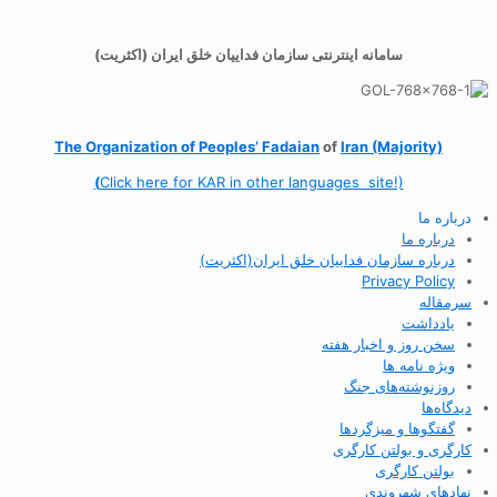
سامانه اینترنتی سازمان فداییان خلق ایران (اکثریت)
The Organization of
Peoples’ Fadaian
of
Iran (Majority)
(
Click here for KAR in other languages site!)
درباره ما
درباره ما
درباره سازمان فداییان خلق ایران(اکثریت)
Privacy Policy
سرمقاله
یادداشت
سخن روز و اخبار هفته
ویژه نامه ها
روزنوشته‌های جنگ
دیدگاه‌ها
گفتگوها و میزگردها
کارگری و بولتن کارگری
بولتن کارگری
نهادهای شهروندی