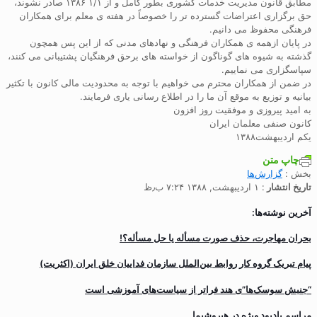
مطابق قانون مدیریت خدمات کشوری بطور کامل و از ۱/۱ ۱۳۸۶ صادر نشوند،
حق برگزاری اعتراضات گسترده تر را خصوصاً در هفته ی معلم برای همکاران
فرهنگی محفوظ می دانیم.
در پایان ازهمه ی همکاران فرهنگی و نهادهای مدنی که از این پس همچون
گذشته به شیوه های گوناگون از خواسته های برحق فرهنگیان پشتیبانی می کنند،
سپاسگزاری می نماییم.
در ضمن از همکاران محترم می خواهیم با توجه به محدودیت مالی کانون با تکثیر
بیانیه و توزیع به موقع آن ما را در اطلاع رسانی یاری فرمایند.
به امید پیروزی و موفقیت روز افزون
کانون صنفی معلمان ایران
یکم اردیبهشت۱۳۸۸
چاپ متن
بخش :
گزارش‌ها
تاریخ انتشار
: ۱ اردیبهشت, ۱۳۸۸ ۷:۲۴ ب٫ظ
آخرین نوشته‌ها:
بحران مهاجرت‌، حذف صورت مسأله یا حل مسأله؟!
پیام تبریک گروه کار روابط بین‌الملل سازمان فداییان خلق ایران (اکثریت)
“جنبش سوسک‌ها”ی هند فراتر از سیاست‌های آموزشی است
مراسم یادبود ویژه در هیروشیما