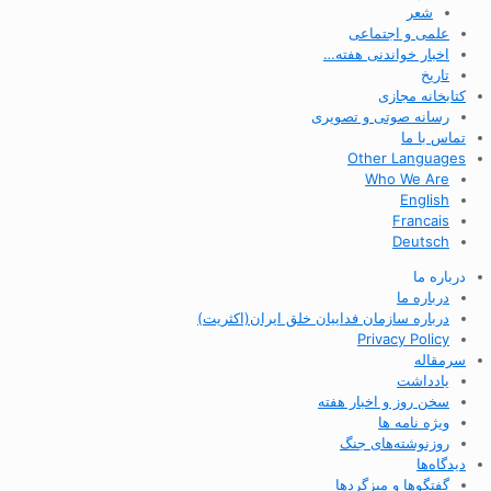
شعر
علمی و اجتماعی
اخبار خواندنی هفته…
تاریخ
کتابخانه مجازی
رسانه صوتی و تصویری
تماس با ما
Other Languages
Who We Are
English
Francais
Deutsch
درباره ما
درباره ما
درباره سازمان فداییان خلق ایران(اکثریت)
Privacy Policy
سرمقاله
یادداشت
سخن روز و اخبار هفته
ویژه نامه ها
روزنوشته‌های جنگ
دیدگاه‌ها
گفتگوها و میزگردها