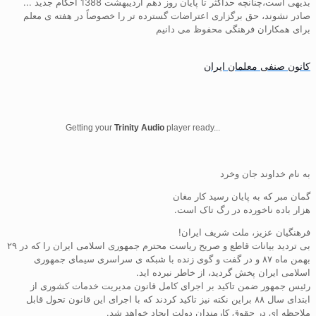
بدیهی است،چنانچه حداکثر تا پایان روز دهم اردیبهشت 1388 احکام جدید ...
صادر نشوند، حق برگزاری اعتراضات گسترده تر را خصوصاً در هفته ی معلم
برای همکاران فرهنگی محفوظ می دانیم
کانون صنفی معلمان ایران
Getting your
Trinity Audio
player ready...
به نام خداوند جان وخرد
گمان مبر که به پایان رسید کار مغان
هزار باده ناخورده در رگ تاک است.
فرهنگیان عزیز، ملت شریف ایران!
بی تردید بیانات قاطع و صریح ریاست محترم جمهوری اسلامی ایران را که در ۲۹
بهمن ماه ۸۷ و در گفت و گوی زنده با شبکه ی سراسری سیمای جمهوری
اسلامی ایران پخش گردید، از خاطر نبرده اید.
رئیس جمهور ضمن تاکید بر اجرای کامل قانون مدیریت خدمات کشوری از
ابتدای سال ۸۸ براین نکته نیز تاکید کردند که با اجرای این قانون تحول قابل
ملاحظه ای در حقوق کارمندان دولت ایجاد خواهد شد.