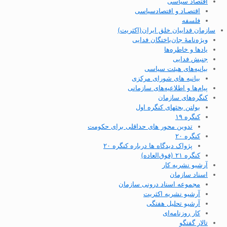
اقتصاد سیاسی
اقتصـاد و اقتصاد‌سیاسی
فلسفه
سازمان فداییان خلق ایران(اکثریت)
ویژه‌نامهٔ جان‌باختگان فدایی
یادها و خاطره‌ها
جنبش فدایی
بیانیه‌های هیئت سیاسی
بیانیه های شورای مرکزی
پیام‌ها و اطلاعیه‌های سازمانی
کنگره‌های سازمان
بولتن بحثهای کنگره اول
کنگره ۱۹
تدوین محور های حداقلی برای حکومت
کنگره ۲۰
پژواک دیدگاه ها درباره کنگره ۲۰
کنگره ۲۱ (فوق‌العاده)
آرشیو نشریه کار
اسناد سازمان
مجموعه اسناد درونی سازمان
آرشیو نشریه اکثریت
آرشیو تحلیل هفتگی
کار روزنامه‌ای
تالار گفتگو