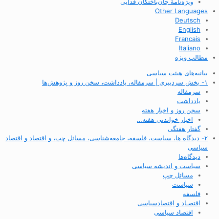
ویژه‌نامهٔ جان‌باختگان فدایی
Other Languages
Deutsch
English
Francais
Italiano
مطالب ویژه
بیانیه‌های هیئت سیاسی
۱- بخش سردبیری | سرمقاله، یادداشت، سخن روز و پژوهش‌ها
سرمقاله
یادداشت
سخن روز و اخبار هفته
اخبار خواندنی هفته…
گفتار هفتگی
۲- دیدگاه ها، سیاست، فلسفه، جامعه‌شناسی، مسائل چپ، و اقتصاد و اقتصاد
سیاسی
دیدگاه‌ها
سیاست و اندیشه سیاسی
مسائل چپ
سیاست
فلسفه
اقتصـاد و اقتصاد‌سیاسی
اقتصاد سیاسی