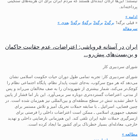
نیستند؛ این‌ها ارکان آینده‌ای هستند که مردم ایران برای آن هزینه‌های سنگینی
پرداخته‌اند.
ادامه »
« قبلی
برگه
1
برگه
2
برگه
3
برگه
4
برگه
5
بعدی »
سرمقاله
ایران در آستانه فروپاشی: اعتراضات، عدم حقانیت حاکمان
و بن‌بست‌های پیش‌رو…
شورای سردبیری کار
شورای سردبیری کار: تجربه تمامی طول دوران حیات حکومت اسلامی نشان
می‌دهد که هر موج سرکوب، به‌جای تثبیت پایدار نظام، پایگاه اجتماعی نظام را
کوچک‌تر می‌کند، شمار بیشتری از شهروندان را به صف مخالفان می‌راند و پس
از مدتی، اعتراضات گسترده‌تری دوباره سر برمی‌آورد. این بار اما فشار از پایین
با خطر تشدید تنش در سطح منطقه‌ای و بین‌المللی نیز هم‌زمان شده است. در
چنین فضایی، اسرائیل ـ با سابقه حملات تحریک آمیز و تلاش مستمر برای
تضعیف جمهوری اسلامی ـ ممکن است اعتراضات داخلی را فرصتی برای
ازسرگیری حملات علیه ایران تلقی کند. این هم‌زمانی نارضایتی داخلی و تهدید
خارجی، معادله‌ای بسیار خطرناک برای کشور ما ایجاد کرده است.
مطالعه »
سخن روز و مرور اخبارهفته