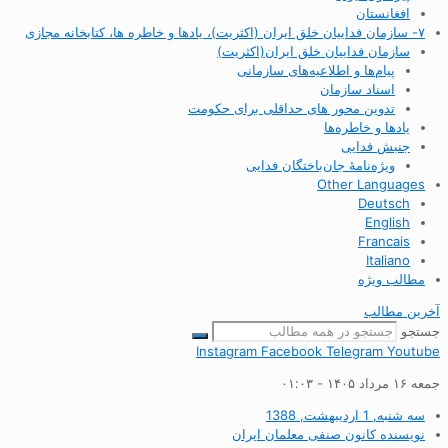
افغانستان
۷- سازمان فداییان خلق ایران (اکثریت)، یادها و خاطره ها، کتابخانه مجازی
سازمان فداییان خلق ایران(اکثریت)
پیام‌ها و اطلاعیه‌های سازمانی
اسناد سازمان
تدوین محور های حداقلی برای حکومت
یادها و خاطره‌ها
جنبش فدایی
ویژه‌نامهٔ جان‌باختگان فدایی
Other Languages
Deutsch
English
Francais
Italiano
مطالب ویژه
آخرین مطالب
جستجو
Instagram
Facebook
Telegram
Youtube
جمعه ۱۶ مرداد ۱۴۰۵ - ۰۱:۰۳
سه شنبه, 1 اردیبهشت, 1388
نویسنده
کانون صنفی معلمان ایران