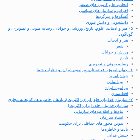
اتحادیه ها و کانون های صنفی
احزاب و سازمان‌های سیاسی
گفتگوها و میزگردها
دانشجویی و دانش‌آموزی
۵- هنر و ادبیات، علوم، تاریخ، ورزشی و جوانان، رسانه صوتی و تصویری، و
گوناگون
هنر و ادبیات
شعر
ورزش و جوانان
تاریخ
رسانه صوتی و تصویری
۶- جهان امروز، افغانستان، پیرامون ایران، و نظرات شما
جهان امروز
بین‌المللی
پیرامون ایران
افغانستان
۷- سازمان فداییان خلق ایران (اکثریت)، یادها و خاطره ها، کتابخانه مجازی
سازمان فداییان خلق ایران(اکثریت)
پیام‌ها و اطلاعیه‌های سازمانی
اسناد سازمان
تدوین محور های حداقلی برای حکومت
یادها و خاطره‌ها
جنبش فدایی