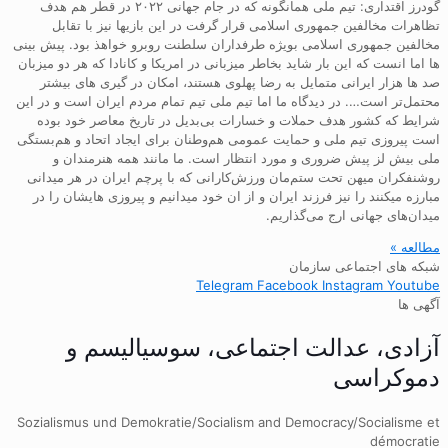
گودرز اقتداری: تیم ملی همانگونه که در جام جهانی ۲۰۲۲ در قطر هم هدف
تظاهرات مخالفین جمهوری اسلامی قرار گرفت در این بازیها نیز با تقابل
مخالفین جمهوری اسلامی بویژه طرفداران سلطنت روبرو خواهذ بود. پیش بینی
ها اما انست که این بار شاید بخاطر میزبانی در امریکا و کانادا که هر دو میزبان
صد ها هزار ایرانی متمایل به رضا پهلوی هستند، امکان در گیری های بیشتر
محتمل‌تر است…. در دیدگاه ما اما تیم ملی تیم تمام مردم ایران است و در این
شرایط که کشور هدف حملات و خسارات بی‌بدیل در تاریخ معاصر خود بوده
است پیروزی تیم ملی و حمایت عمومی هم‌وطنان برای ایجاد اتحاد و هم‌بستگی
ملی بیش لز پیش ضروری و مورد انتظار است. ما مانند همه هنرمندان و
روشنفکران میهن تحت ستم‌مان ورزش‌کارانی که با پرچم ایران در هر میدانی
مبارزه میکنند را نیز فرزند ایران و از ان خود میدانیم و پیروزی هایشان را در
میدان‌های جهانی ارج می‌گذاریم.
مطالعه »
شبکه های اجتماعی سازمان
Telegram
Facebook
Instagram
Youtube
آگهی ها
آزادی، عدالت اجتماعی، سوسیالیسم و
دموکراسی
Sozialismus und Demokratie/Socialism and Democracy/Socialisme et
démocratie