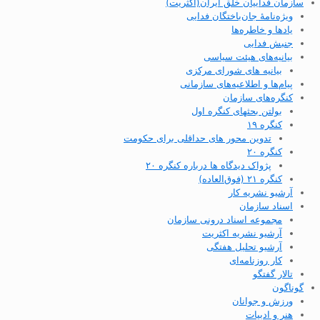
سازمان فداییان خلق ایران(اکثریت)
ویژه‌نامهٔ جان‌باختگان فدایی
یادها و خاطره‌ها
جنبش فدایی
بیانیه‌های هیئت سیاسی
بیانیه های شورای مرکزی
پیام‌ها و اطلاعیه‌های سازمانی
کنگره‌های سازمان
بولتن بحثهای کنگره اول
کنگره ۱۹
تدوین محور های حداقلی برای حکومت
کنگره ۲۰
پژواک دیدگاه ها درباره کنگره ۲۰
کنگره ۲۱ (فوق‌العاده)
آرشیو نشریه کار
اسناد سازمان
مجموعه اسناد درونی سازمان
آرشیو نشریه اکثریت
آرشیو تحلیل هفتگی
کار روزنامه‌ای
تالار گفتگو
گوناگون
ورزش و جوانان
هنر و ادبیات