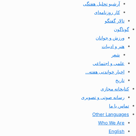
آرشیو تحلیل هفتگی
کار روزنامه‌ای
تالار گفتگو
گوناگون
ورزش و جوانان
هنر و ادبیات
شعر
علمی و اجتماعی
اخبار خواندنی هفته…
تاریخ
کتابخانه مجازی
رسانه صوتی و تصویری
تماس با ما
Other Languages
Who We Are
English