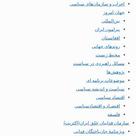
احزاب و سازمان‌های سیاسی
جهان امروز
بین‌المللی
پیرامون ایران
افغانستان
روندهای جهانی
محیط زیست
مسائل راهبردی در سیاست
پژوهش‌ها
موضوعات برنامه ای
سیاست و اندیشه سیاسی
اقتصاد سیاسی
اقتصـاد و اقتصاد‌سیاسی
فلسفه
سازمان فداییان خلق ایران(اکثریت)
ویژه‌نامهٔ جان‌باختگان فدایی