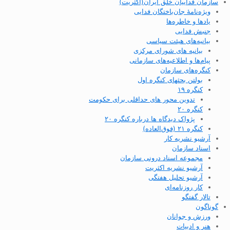
سازمان فداییان خلق ایران(اکثریت)
ویژه‌نامهٔ جان‌باختگان فدایی
یادها و خاطره‌ها
جنبش فدایی
بیانیه‌های هیئت سیاسی
بیانیه های شورای مرکزی
پیام‌ها و اطلاعیه‌های سازمانی
کنگره‌های سازمان
بولتن بحثهای کنگره اول
کنگره ۱۹
تدوین محور های حداقلی برای حکومت
کنگره ۲۰
پژواک دیدگاه ها درباره کنگره ۲۰
کنگره ۲۱ (فوق‌العاده)
آرشیو نشریه کار
اسناد سازمان
مجموعه اسناد درونی سازمان
آرشیو نشریه اکثریت
آرشیو تحلیل هفتگی
کار روزنامه‌ای
تالار گفتگو
گوناگون
ورزش و جوانان
هنر و ادبیات