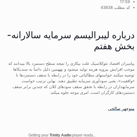
17:59
کد مطلب 43838
درباره لیبرالیسم سرمایه سالارانه-
بخش هفتم
پیامبران اقتصاد نئوکلاسیک علت بیکاری را نتیجه سطح دستمزد بالا میدانند که
موجب افزایش بیرویه هزینه تولید میشود و بههمین دلیل دائمأ به سندیکاها
توصیه میکنند خواستهای مطالباتی خود را در رابطه با سقف دستمزدها با
«واقعیت»، یعنی سودآوری سرمایه تطبیق دهند. بهاین ترتیب خواست
سرمایهداران در رابطه با تحقق سقف سودهای کلان که چندین برابر سقف
دستمزدهای کارگران است، امری موجه جلوه میکند.
منوچهر صالحی
Getting your
Trinity Audio
player ready...