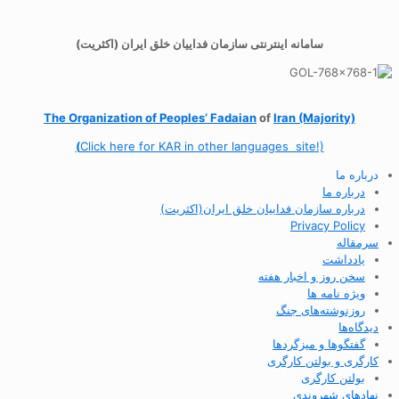
سامانه اینترنتی سازمان فداییان خلق ایران (اکثریت)
The Organization of
Peoples’ Fadaian
of
Iran (Majority)
(
Click here for KAR in other languages site!)
درباره ما
درباره ما
درباره سازمان فداییان خلق ایران(اکثریت)
Privacy Policy
سرمقاله
یادداشت
سخن روز و اخبار هفته
ویژه نامه ها
روزنوشته‌های جنگ
دیدگاه‌ها
گفتگوها و میزگردها
کارگری و بولتن کارگری
بولتن کارگری
نهادهای شهروندی