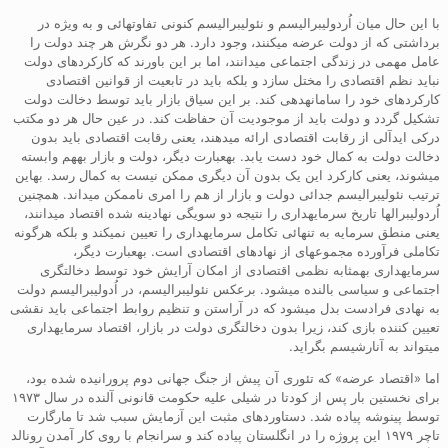
با این حال میان اُردولیبرالیسم و نئولیبرالیسم کنونی تفاوتهائی و به ویژه در
برداشتی که از دولت عرضه میکنند، وجود دارد. هر دو نگرش هر چند دولت را
عامل مهمی در زندگی اجتماعی میدانند، اما بر این باورند که کارکردهای دولت
نباید نظم اقتصادی را مختل سازد و بلکه باید در تابعیت از قوانین اقتصادی
کارکردهای خود را سامانهدهی کند. بر این سیاق بازار باید توسط دخالت دولت
تشکیل گردد و دولت باید از موجودیت آن حفاظت کند. در عین حال هر دو مکتب
درکی ایدآلی از رقابت اقتصادی ارائه میدهند، یعنی رقابت اقتصادی باید بدون
دخالت دولت به کمال خود دست یابد. بهعبارت دیگر، دولت و بازار بههم وابسته
میشوند، یعنی کارکرد این یک بدون آن دیگری ممکن نیست به کمال رسد. بهاین
ترتیب نئولیبرالیسم جدائی دولت و بازار از هم را امری ناممکن میداند. همچنین
اُردولیبرالها تاریخ سرمایهداری را نتیجه دو سویگی نهادینه شده اقتصاد میدانند،
یعنی منطق سرمایه به تنهائی تکامل سرمایهداری را تعیین نمیکند و بلکه هرگونه
تکاملی فرآورده مجموعهای از نهادهای اقتصادی است. بهعبارت دیگر،
سرمایهداری بهمثابه نظمی اقتصادی از امکان آرایش خود توسط دخالتگری
اجتماعی و سیاسی بالنده میشود. برعکس نئولیبرالیسم، در اُدولیبرالیسم دولت
به نهادی فرادست بدل میشود که در آراستن و تنظیم روابط اجتماعی باید نقشی
تعیین کننده بازی کند، زیرا بدون دخالتگری دولت در بازار، اقتصاد سرمایهداری
میتواند به آنارشیسم بگراید.
اما «اقتصاد عرضه» که تئوری آن پیش از جنگ جهانی دوم پرورانیده شده بود،
برای نخستین بار پس از کودتا در شیلی علیه حکومت قانونی آلنده در سال ۱۹۷۳
توسط پینوشه پیاده شد. دستاوردهای مثبت این آزمایش سبب شد تا مارگارت
تاچر ۱۹۷۹ این پروژه را در انگلستان پیاده کند و سرانجام با روی کار آمدن رونالد