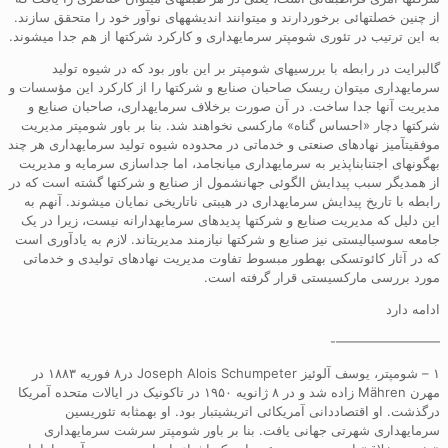
از چنین خصلتهائی برخوردارند و میتوانند اندیشههای نوآور خود را متحقق سازند.
به این ترتیب در تئوری شومپتر سرمایهداری و کارکرد شرکتها از هم جدا میشوند.
گالبرایت در رابطه با بررسیهای شومپتر بر این باور بود که در شیوه تولید
سرمایهداری میتوان ریسک صاحبان صنایع و شرکتها را از کارکرد این مؤسسات و
مدیریت آنها جدا ساخت. در آن صورت برخلاف سرمایهداری، صاحبان صنایع و
شرکتها دچار «احساس گناه» مارکسی نخواهند شد. بنا بر باور شومپتر مدیریت
موفقیتآمیز نهادهای صنعتی و خدماتی در محدوده شیوه تولید سرمایهداری هر چند
بهگونهای اجتنابناپذیر به سرمایهداری میانجامد، اما جداسازی سرمایه و مدیریت
از همدیگر سبب پیدایش الگوئی جهانشمول از صنایع و شرکتها گشته است که در
رابطه با تاریخ پیدایش سرمایهداری در هیبتی ناتاریخی نمایان میشوند. آنهم به
این دلیل که مدیریت صنایع و شرکتها پدیدهای سرمایهدارانه نیست، زیرا در یک
جامعه سوسیالیستی نیز صنایع و شرکتها نیازمند مدیریتاند. لازم به یادآوری است
که در آثار کائوتسکی بهطور مبسوط تفاوت مدیریت نهادهای تولیدی و خدماتی
مورد بررسی مارکسیستی قرار گرفته است.
ادامه دارد
————————-
۱ – شومپتر، یوسف آلوئیز Joseph Alois Schumpeter در۸ فوریه ۱۸۸۳ در
مهرن Mähren زاده شد و در ۸ ژانویه ۱۹۵۰ در تاکونیک در ایالات متحده آمریکا
درگذشت. او اقتصاددانی آمریکائی اتریشیتبار بود. او بهمثابه تئوریسین
سرمایهداری شهرتی جهانی یافت. بنا بر باور شومپتر سرشت سرمایهداری