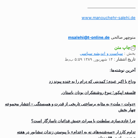
————————————
www.manouchehr-salehi.de
منوچهر صالحی
msalehi@t-online.de
چاپ متن
بخش :
سیاست و انديشه سياسی
تاریخ انتشار
: ۱۴ شهریور, ۱۳۸۹ ۵:۵۹ ب٫ظ
آخرین نوشته‌ها:
وداع با اکبر عبدی؛ کمدینی که درام را به خنده پیوند زد
فلسفه اپیکور؛ نبوغ روشنفکران یونان باستان.
«دولت – ملت» به مثابه برساختی تاریخی از قدرت و همبستگی – انتشار مجموعه
چهار بخش
چرا عادی‌سازی سلطنت با میراث جنبش فدائیان ناسازگار است؟
تداوم کارزار «سه‌شنبه‌های نه به اعدام» با پیوستن زندان نیشابور در هفته
صدوسی‌ام در ۵۹ زندان