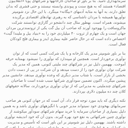
سرمایهداری نامید. بنا بر باور او صاحبان کارخانهها و شرکتهای پویا «انقلابیون
اقتصاد» هستند که به هیچ سنت و پیوندی وابسته نیستند و حتی قشری که بدان
تعلق دارند، به آنها به مثابه آدمهای «بیگانه« مینگرد. با این حال نزد شومپتر
نوآوریها همیشه با مردان ناشناسی که به رهبری نهادهای اقتصادی برگزیده
میشوند، همراه است. بهطور مثال چند دانشجو در گاراژی توانستند شرکت
ماکروسافت را بهوجود آورند که صاحب آن بیل گت یکی از ثروتمندترین مردان
جهان است و یک چهارم از ثروت ۴۰ میلیاردی خود را به «بنیاد بیل و ملیندا گیت»
اختصاص داده است که در حال حاضر علیه بیماری ایدز و بیماری فلج کودکان
فعال است.
بنا بر باور شومپتر مدیر یک کارخانه و یا یک شرکت کسی است که از توان
نوآوری برخوردار است. همچنین او میپندارد که نوآوری را نمیشود بهمثابه حرفه
آموخت. بههمین دلیل نیز در شرکتهای چند ملیتی کنونی، همین که مدیر یک
شرکت توان نوآوری خود را از دست میدهد و آن شرکت در پی از دست دادن
بخشی از بازار است، با شتاب مدیر دیگری که وعده نوآوری میدهد، جانشین مدیر
پیشین میگردد. اکنون تضمین سودآوری شرکتها سبب شده است تا صاحبان
شرکتهای چندملیتی به مدیرانی که از توان نوآوری برخوردارند، سالانه حقوقهای
کلان چند ده میلیون دلاری بپردازند.
نکته دیگری که باید مورد توجه قرار داد، آن است که در جهان کنونی هر صاحب
سرمایهای بهخودی خود نمیتواند مدیر خوبی با انگیزههای نوآوری باشد و به همین
دلیل بسیاری از صاحبان سرمایه با خرید سهام شرکتهای سودآور میکوشند از
نوآوری چنین شرکتهائی به نفع خود بهره گیرند، بدون آن که خود اندیشه نوآوری
داشته باشند. بههمین دلیل نیز شومپتر بر این باور است که تأسیس و مدیریت
شرکتها امری فراطبقاتی است، یعنی در هر طبقهای میتوان عناصری را یافت که