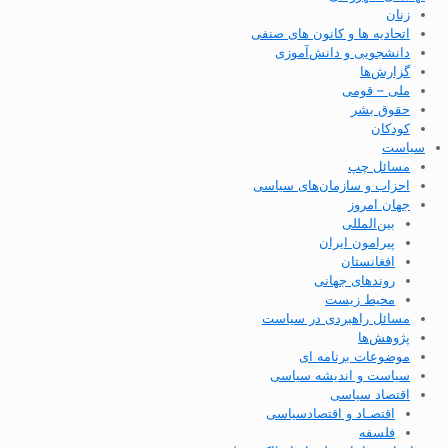
زنان
اتحادیه ها و کانون های صنفی
دانشجویی و دانش‌آموزی
گزارش‌ها
ملی – قومی
حقوق بشر
کودکان
سیاست
مسائل چپ
احزاب و سازمان‌های سیاسی
جهان امروز
بین‌المللی
پیرامون ایران
افغانستان
روندهای جهانی
محیط زیست
مسائل راهبردی در سیاست
پژوهش‌ها
موضوعات برنامه ای
سیاست و اندیشه سیاسی
اقتصاد سیاسی
اقتصـاد و اقتصاد‌سیاسی
فلسفه