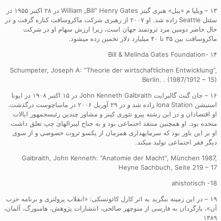
۱۳ – ویلیا م «بیل» هنری گیتز William „Bill“ Henry Gates در ۲۸ اکتبر ۱۹۵۵ در
سئتل Seattle زاده شد. او ۲۰۰۷ از رهبری شرکت ماکروسافت کناره گرفت و در
حال حاضر دومین مرد ثروتمند جهان است، زیرا ارزش سهام او در شرکت
ماکروسافت بین ۳۵ تا ۴۰ میلیارد دلار تخمین زده میشود.
۱۴ -Bill & Melinda Gates Foundation
Schumpeter, Joseph A: “Theorie der wirtschaftlichen Entwicklung”,
Berlin. . (1987/1912 – 15)
۱۶ – جان گنث گالبرایت John Kenneth Galbraith در ۱۵ اکتبر ۱۹۰۸ در ایونا
استیشن Iona Station زاده شد و در ۲۹ آوریل ۲۰۰۶ در ماساچوست درگذشت.
او اقتصادان و در این رشته پیرو تئوری کینز و مشاور چندین رئیسجمهور ایالات
متحده بود. او همچنین منتقد اجتماعی بود و به جناح لیبرالهای چپ تعلق داشت.
او بر این باور بود که سرمایهداری همزمان از یکسو ثروت خصوصی و از سوی
دیگر فقر اجتماعی تولید میکند.
Galbraith, John Kenneth: “Anatomie der Macht”, München 1987,
Heyne Sachbuch, Seite 219 – 17
ahistorisch -18
۱۹ – در این زمینه بنگرید به اثر کارل کائوتسکی: «انقلاب پرولتری و برنامه حزب
آن»، بازگردان به فارسی از منوچهر صالحی، انتشارات پژوهش، هامبورگ، آلمان،
۱۳۸۹