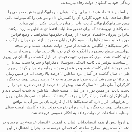
زندگی خود به کمکهای دولت رفاء نیازمندند.
بر اساس «اقتصاد عرضه» برای آن که بتوان سرمایهگذاری بخش خصوصی را
فعال ساخت، باید حوزه کارکرد آن را گسترش داد و موانعی را که میتوانند نافی
چنین سرمایهگذاریهائی گردند، باید از میان برداشت. یکی از این موانع
سندیکاهای نیرومندند که برای تحقق مطالبات اقتصادی شاغلین مبارزه میکنند.
بنابراین پیروان «اقتصاد عرضه» از رهبران حکومتها میخواهند با وضع قوانین
حوزه فعالیت سندیکاها را به سود کارفرمایان محدود سازند. در دوران مارگارت
تاچر سندیکاهای انگلیس به شدت از سوی دولت تضعیف شدند و در نتیجه
نتوانستند سطح دستمزد را آنگونه که لازم بود، بالا برند. بهاین ترتیب از هزینه
تولید کاسته شد، امری که موجب تثبیت قیمتها در بازار گشت. در آلمان نیز پیروی
از سیاست نئولیبرالی کابینه ائتلافی سوسیال دمکراتها و سبزها سبب شد تا از
قوه خرید شاغلین کاسته شود و در عوض سود سرمایه چند برابر گردد. رویهم
طی ۱۰ سال گذشته در آلمان مزد شاغلین ۲ درصد بالا رفت، اما در همین زمان
تورم ۱۵ درصد رشد کرد و سودآوری سرمایه به ۲۶ درصد رسید. بهعبارت دیگر،
کارگران آلمان طی ۲۰ سال گذشته بیش از ۱۰ درصد از قدرت خرید خود را از
دست دادند. در همین دوران در آلمان امنیت شغلی شاغلین به شدت آسیب دید و
جای کارگران دائمکار را کارگران موقت گرفتند که سطح دستمزدهایشان بیرون
از تعرفههائی قرار دارد که سندیکاها با اتاق کارفرمایان بر سر آن به توافق
رسیدهاند. بهعبارت دیگر، در این دوران تخریب دولت رفاء و کاهش امنیت شغلی
بهمثابه «اصلاحات در دولت رفاء» به افکار عمومی فروخته شد.
در اروپا پیش از همه اقتصاددانان آلمان به اهمیت «اقتصاد عرضه» پی بردند و در
دهه ۷۰ سده پیش مطرح ساختند که فقدان عرضه سبب بحران اشتغال در این