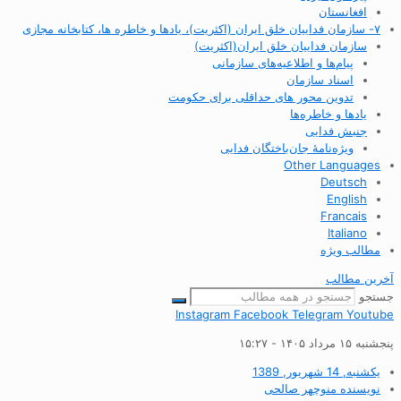
افغانستان
۷- سازمان فداییان خلق ایران (اکثریت)، یادها و خاطره ها، کتابخانه مجازی
سازمان فداییان خلق ایران(اکثریت)
پیام‌ها و اطلاعیه‌های سازمانی
اسناد سازمان
تدوین محور های حداقلی برای حکومت
یادها و خاطره‌ها
جنبش فدایی
ویژه‌نامهٔ جان‌باختگان فدایی
Other Languages
Deutsch
English
Francais
Italiano
مطالب ویژه
آخرین مطالب
جستجو
Instagram
Facebook
Telegram
Youtube
پنجشنبه ۱۵ مرداد ۱۴۰۵ - ۱۵:۲۷
یکشنبه, 14 شهریور, 1389
نویسنده
منوچهر صالحی