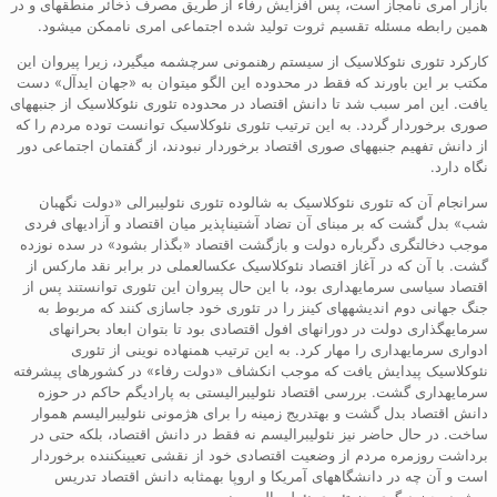
بازار امری نامجاز است، پس افزایش رفاء از طریق مصرف ذخائر منطقهای و در
همین رابطه مسئله تقسیم ثروت تولید شده اجتماعی امری ناممکن میشود.
کارکرد تئوری نئوکلاسیک از سیستم رهنمونی سرچشمه میگیرد، زیرا پیروان این
مکتب بر این باورند که فقط در محدوده این الگو میتوان به «جهان ایدآل» دست
یافت. این امر سبب شد تا دانش اقتصاد در محدوده تئوری نئوکلاسیک از جنبههای
صوری برخوردار گردد. به این ترتیب تئوری نئوکلاسیک توانست توده مردم را که
از دانش تفهیم جنبههای صوری اقتصاد برخوردار نبودند، از گفتمان اجتماعی دور
نگاه دارد.
سرانجام آن که تئوری نئوکلاسیک به شالوده تئوری نئولیبرالی «دولت نگهبان
شب» بدل گشت که بر مبنای آن تضاد آشتیناپذیر میان اقتصاد و آزادیهای فردی
موجب دخالتگری دگرباره دولت و بازگشت اقتصاد «بگذار بشود» در سده نوزده
گشت. با آن که در آغاز اقتصاد نئوکلاسیک عکسالعملی در برابر نقد مارکس از
اقتصاد سیاسی سرمایهداری بود، با این حال پیروان این تئوری توانستند پس از
جنگ جهانی دوم اندیشههای کینز را در تئوری خود جاسازی کنند که مربوط به
سرمایهگذاری دولت در دورانهای افول اقتصادی بود تا بتوان ابعاد بحرانهای
ادواری سرمایهداری را مهار کرد. به این ترتیب همنهاده نوینی از تئوری
نئوکلاسیک پیدایش یافت که موجب انکشاف «دولت رفاء» در کشورهای پیشرفته
سرمایهداری گشت. بررسی اقتصاد نئولیبرالیستی به پارادیگم حاکم در حوزه
دانش اقتصاد بدل گشت و بهتدریج زمینه را برای هژمونی نئولیبرالیسم هموار
ساخت. در حال حاضر نیز نئولیبرالیسم نه فقط در دانش اقتصاد، بلکه حتی در
برداشت روزمره مردم از وضعیت اقتصادی خود از نقشی تعیینکننده برخوردار
است و آن چه در دانشگاههای آمریکا و اروپا بهمثابه دانش اقتصاد تدریس
میشود، چیز دیگری جز تئوری نئولیبرالیسم نیست.