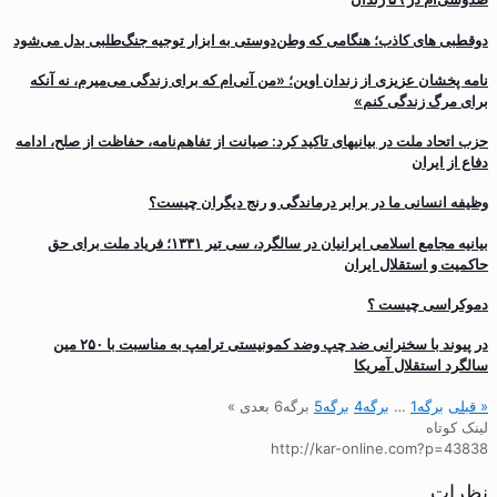
دوقطبی های کاذب؛ هنگامی که وطن‌دوستی به ابزار توجیه جنگ‌طلبی بدل می‌شود
نامه پخشان عزیزی از زندان اوین؛ «من آنی‌ام که برای زندگی می‌میرم، نه آنکه
برای مرگ زندگی کنم»
حزب اتحاد ملت در بیانیه‎ای تاکید کرد: صیانت از تفاهم‌نامه، حفاظت از صلح، ادامه
دفاع از ایران
وظیفه انسانی ما در برابر درماندگی و رنج دیگران چیست؟
بیانیه مجامع اسلامی ایرانیان در سالگرد، سی تیر ۱۳۳۱؛ فریاد ملت برای حق
حاکمیت و استقلال ایران
دموکراسی چیست ؟
در پیوند با سخنرانی ضد چپ و‌ضد کمونیستی ترامپ به مناسبت با ۲۵۰ مین
سالگرد استقلال آمریکا
« قبلی
برگه
1
…
برگه
4
برگه
5
برگه
6
بعدی »
لینک کوتاه
http://kar-online.com?p=43838
نظرات