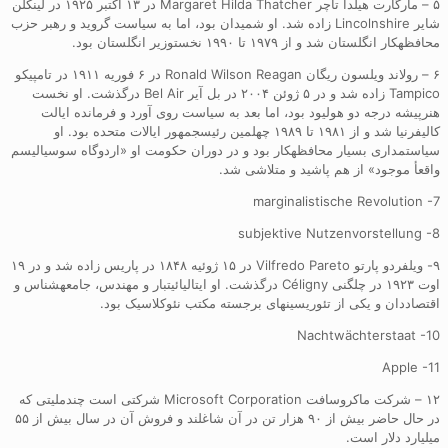
۵ – مارگارت هیلدا تاچر Margaret Hilda Thatcher در ۱۳ اکتبر ۱۹۲۵ در لینکلن
شایر Lincolnshire زاده شد. او شمیدان بود، اما به سیاست گروید و رهبر حزب
محافظهکار انگلستان شد و از ۱۹۷۹ تا ۱۹۹۰ نخستوزیر انگلستان بود.
۶ – رولاند ویلسون ریگان Ronald Wilson Reagan در ۶ فوریه ۱۹۱۱ در تامپیکو
Tampico زاده شد و در ۵ ژوئن ۲۰۰۴ در بل آیر Bel Air درگذشت. او نخست
هنرپیشه درجه دو هولیود بود، اما بعد به سیاست روی آورد و فرمانده ایالت
کالیفرنیا شد و از ۱۹۸۱ تا ۱۹۸۹ چهلمین رئیسجمهور ایالات متحده بود. او
سیاستمداری بسیار محافظهکار بود و در دوران حکومت او «اردوگاه سوسیالیسم
واقعأ موجود» از هم پاشید و متلاشی شد.
marginalistische Revolution -7
subjektive Nutzenvorstellung -8
۹- ویلفردو پارتو Vilfredo Pareto در ۱۵ ژوئیه ۱۸۴۸ در پاریس زاده شد و در ۱۹
اوت ۱۹۲۳ در چلگنی Céligny درگذشت. او ایتالیائیتبار و مهندس، جامعهشناس و
اقتصاددان و یکی از تئوریسینهای برجسته مکتب نئوکلاسیک بود.
Nachtwächterstaat -10
Apple -11
۱۲ – شرکت ماکروسافت Microsoft Corporation شرکتی است چندملیتی که
در حال حاضر بیش از ۹۰ هزار تن در آن شاغلند و فروش آن در سال بیش از ۵۵
میلیارد دلار است.