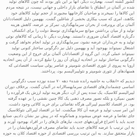
کشور گشته است. بهعبارت دیگر، آنها بر این باور بودند که چون کالاهای تولید
شده در آلمان در انطباق با تقاضای بازار داخلی و جهانی نیست، در نتیجه مردم
این کالاها را نمیخرند و صاحبان کارخانهها مجبورند از حجم تولید کالاهای خود
بکاهند، امری که سبب بیکاری بخشی از شاغلین گشت. بههمین دلیل اقتصاددانان
آلمان برای برونرفت از بحران سرمایهگذاری، تمرکز بر عرضه، کاهش هزینه
تولید و از میان برداشتن موانع سرمایهگذاری توسط دولت را برای انکشاف
دگرباره اقتصاد آلمان ضروری دانستند. بهعبارت دیگر، تا زمانی که کالاهای نوئی
تولید و به خریداران عرضه نشود، سرمایهگذاری در تولید انجام نخواهد گرفت و
اشتغال نمیتواند بهوجود آید و بههمین دلیل نیز دگرگونی ساختار کنونی تولید
نمیتواند عملی گردد. این گروه از اقتصادانان آلمان برای خروج از این وضعیت
دگرگونی ساختار تولید در اتحادیه اروپای آن روز را تبلیغ کردند. از آن پس اتحادیه
اروپا به پیروی از تئوری اقتصادی شومپتر و عناصر پولی سیاست اقتصادئی که
همنهادهای از تئوری شومپتر و نئولیبرالیسم بود، پرداختند.
دیدیم که «انقلاب به حاشیه رانده شده» دهه ۷۰ سده نوزده سبب دگرگونی
اساسی چشماندازهای اقتصادی سرمایهسالارانه در آلمان گشت. برخلاف دوران
لیبرالیسم کلاسیک، یک سده پس از آن، دیگر هزینه تولید ارزش یک فرآورده را
تعیین نمیکرد و بلکه تصور مصرف ذهنی یک کالا چنین نقشی را بر عهده گرفته
بود. در اقتصاد کلاسیم لیبرالی هرگاه تقاضائی برای خرید کالائی وجود داشت،
این امر سبب تولید و عرضه آن کالا میگشت. اما در اقتصاد لیبرالی نئوکلاسیک
جای تقاضا و عرضه عوض میشوند و همانگونه که در پیش نیز نشان دادیم، صنایع
جدید باید با اختراع فرآوردههای جدید، نیازهای تازهای را در افراد بهوجود آورند و
به این ترتیب با عرضه کالاهای جدید باید تقاضای مصرف فرآوردههایشان را در
بازار متحقق سازند. به این ترتیب بررسی اقتصادی از حوزه اقتصاد کلان به حوزه