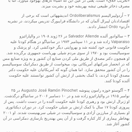
«تخریب خلاق» است، یعنی در عین این که اشیاء تازهای بهوجود میآورد، اما با
مصرف ذخائر طبیعی تیشه بهریشه خود و بشریت میزند.
۲ – اُردولیبرالیسم Ordoliberalismus اندیشههائی است که برخی از
اقتصادادنان لیبرال آلمان که در دانشگاه فرایبورگ تدریس میکردند، در نشریه
«اُردو» Ordo انتشار دادند.
۳ – سالوادور آلنده Salvador Allende در ۲۶ ژوند ۱۹۰۸ در والپارائیزو
Valparaiso زاده شد و در ۱۱ سپتامبر ۱۹۷۳ در سانتیاگو در هنگام کودتا علیه
حکومت قانونی خود کشته شد و بهروایتی دیگر خودکشی کرد. او پزشک و
سوسیالیست بود و ۱۹۷۰ از سوی مردم شیلی بهریاست جمهوری برگزیده شد.
او همچون دکتر مصدق از طریق ملی کردن صنایع آن کشور و به ویژه صنایع مس
که در انحصار شرکتهای آمریکائی بود، میخواست از طریق دمکراتیک سوسیالیسم
را در آن کشور متحقق سازد. اما همان گونه که آمریکائیان علیه حکومت دکتر
مصدق کودتا کردند، با کمک بخشی از ارتش آن کشور توانستند علیه حکومت
آلنده کودتا کنند.
۴ – آگوستو خوزه رامون پینوشه Augusto José Ramón Pinochet در ۲۵
نوامبر ۱۹۱۵ در والپارائیزو زاده شد و در ۱۰ دسامبر ۲۰۰۶ در سانتیاگو درگذشت.
او ژنرال ارتش بود و رهبری کودتا علیه حکومت آلنده را در دست داشت. پس از
پیروزی کودتا ۱۷ سال با کمک ارتش بر شیلی حکومت کرد. در دوران دیکتاتوری
او بسیاری از مبارزین آزادی و سوسیالیست در شیلی سربهنیست شدند. او ۲۰۰۱
بهخاطر بیماری از کار کناره گرفت و از آن پس بهتدریج بازسازی دمکراسی در آن
کشور آغاز شد.