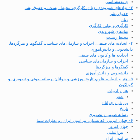
جامعه‌شناسی
۳- نهادهای شهروندی، زنان، کارگری، محیط زیست، و حقوق بشر
حقوق بشر
زنان
کارگری و بولتن کارگری
نهادهای شهروندی
محیط زیست
۴- اتحادیه های صنفی، احزاب و سازمان‌های سیاسی، گفتگوها و میزگردها،
دانشجویی و دانش‌آموزی
اتحادیه ها و کانون های صنفی
احزاب و سازمان‌های سیاسی
گفتگوها و میزگردها
دانشجویی و دانش‌آموزی
۵- هنر و ادبیات، علوم، تاریخ، ورزشی و جوانان، رسانه صوتی و تصویری، و
گوناگون
هنر و ادبیات
شعر
ورزش و جوانان
تاریخ
رسانه صوتی و تصویری
۶- جهان امروز، افغانستان، پیرامون ایران، و نظرات شما
جهان امروز
بین‌المللی
پیرامون ایران