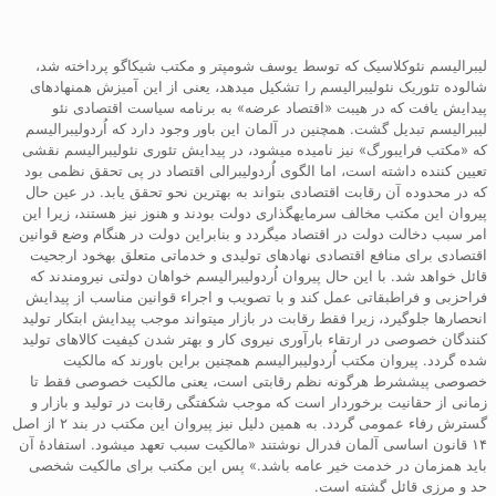
لیبرالیسم نئوکلاسیک که توسط یوسف شومپتر و مکتب شیکاگو پرداخته شد،
شالوده تئوریک نئولیبرالیسم را تشکیل میدهد، یعنی از این آمیزش همنهادهای
پیدایش یافت که در هیبت «اقتصاد عرضه» به برنامه سیاست اقتصادی نئو
لیبرالیسم تبدیل گشت. همچنین در آلمان این باور وجود دارد که اُردولیبرالیسم
که «مکتب فرایبورگ» نیز نامیده میشود، در پیدایش تئوری نئولیبرالیسم نقشی
تعیین کننده داشته است، اما الگوی اُردولیبرالی اقتصاد در پی تحقق نظمی بود
که در محدوده آن رقابت اقتصادی بتواند به بهترین نحو تحقق یابد. در عین حال
پیروان این مکتب مخالف سرمایهگذاری دولت بودند و هنوز نیز هستند، زیرا این
امر سبب دخالت دولت در اقتصاد میگردد و بنابراین دولت در هنگام وضع قوانین
اقتصادی برای منافع اقتصادی نهادهای تولیدی و خدماتی متعلق بهخود ارجحیت
قائل خواهد شد. با این حال پیروان اُردولیبرالیسم خواهان دولتی نیرومندند که
فراحزبی و فراطبقاتی عمل کند و با تصویب و اجراء قوانین مناسب از پیدایش
انحصارها جلوگیرد، زیرا فقط رقابت در بازار میتواند موجب پیدایش ابتکار تولید
کنندگان خصوصی در ارتقاء بارآوری نیروی کار و بهتر شدن کیفیت کالاهای تولید
شده گردد. پیروان مکتب اُردولیبرالیسم همچنین براین باورند که مالکیت
خصوصی پیششرط هرگونه نظم رقابتی است، یعنی مالکیت خصوصی فقط تا
زمانی از حقانیت برخوردار است که موجب شکفتگی رقابت در تولید و بازار و
گسترش رفاء عمومی گردد. به همین دلیل نیز پیروان این مکتب در بند ۲ از اصل
۱۴ قانون اساسی آلمان فدرال نوشتند «مالکیت سبب تعهد میشود. استفادۀ آن
باید همزمان در خدمت خیر عامه باشد.» پس این مکتب برای مالکیت شخصی
حد و مرزی قائل گشته است.