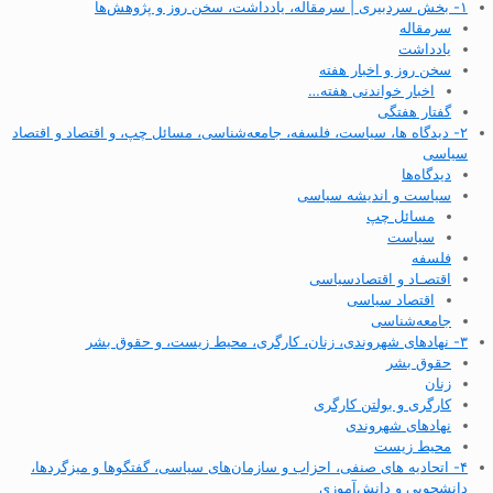
۱- بخش سردبیری | سرمقاله، یادداشت، سخن روز و پژوهش‌ها
سرمقاله
یادداشت
سخن روز و اخبار هفته
اخبار خواندنی هفته…
گفتار هفتگی
۲- دیدگاه ها، سیاست، فلسفه، جامعه‌شناسی، مسائل چپ، و اقتصاد و اقتصاد
سیاسی
دیدگاه‌ها
سیاست و اندیشه سیاسی
مسائل چپ
سیاست
فلسفه
اقتصـاد و اقتصاد‌سیاسی
اقتصاد سیاسی
جامعه‌شناسی
۳- نهادهای شهروندی، زنان، کارگری، محیط زیست، و حقوق بشر
حقوق بشر
زنان
کارگری و بولتن کارگری
نهادهای شهروندی
محیط زیست
۴- اتحادیه های صنفی، احزاب و سازمان‌های سیاسی، گفتگوها و میزگردها،
دانشجویی و دانش‌آموزی