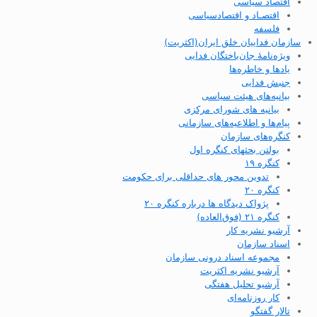
اقتصاد سیاسی
اقتصـاد و اقتصاد‌سیاسی
فلسفه
سازمان فداییان خلق ایران(اکثریت)
ویژه‌نامهٔ جان‌باختگان فدایی
یادها و خاطره‌ها
جنبش فدایی
بیانیه‌های هیئت سیاسی
بیانیه های شورای مرکزی
پیام‌ها و اطلاعیه‌های سازمانی
کنگره‌های سازمان
بولتن بحثهای کنگره اول
کنگره ۱۹
تدوین محور های حداقلی برای حکومت
کنگره ۲۰
پژواک دیدگاه ها درباره کنگره ۲۰
کنگره ۲۱ (فوق‌العاده)
آرشیو نشریه کار
اسناد سازمان
مجموعه اسناد درونی سازمان
آرشیو نشریه اکثریت
آرشیو تحلیل هفتگی
کار روزنامه‌ای
تالار گفتگو