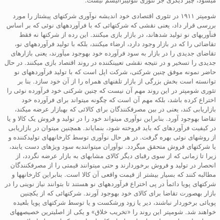
شومپتر ۱۹۱۱ در تئوری اقتصادی خود اندیشه نوآوری شرکتهای پیشتاز را مورد
بررسی قرار داد، یعنی نقشی که شرکتهائی که با فرآوردههای نوئی که بر اساس
فنآوریهای نو تولید شدهاند، در بازار بازی میکنند. این رده از شرکتها نه فقط
تقاضائی را که در بازار وجود دارد، ارضاء میکنند، بلکه با تولید فرآوردههای نو،
تقاضای جدیدی را در بازار به سود فرآورده خود بهوجود میآورند، یعنی بازارهای
جدیدی را تسخیر و در نتیجه نقشی تعیینکننده در روند اقتصاد بازی میکنند. در حال
حاضر نمونه موفق چنین شرکتی، شرکت اپل است که با تولید فرآوردههای نو
توانسته است بخش بزرگی از بازار تلفنهای همراه را از آن خود سازد. بنا بر
تئوری شومپتر در این روند مهم آن نیست که چنین شرکتی خود فرآورده نوئی را
اختراع کرده باشد، بلکه مهم آن است که چگونه میتواند برای فرآورده خود
بازاریابی کند، یعنی در بین مصرفکنندگان برای کالائی که بهبازار عرضه میکند،
تقاضا بهوجود آورد. بنابراین نوآوری میتواند خود را در تولید و فروش یک کالا و یا
در کیفیت فرآوردهای که باید فروخته شود، بنمایاند. همچنین میتوان در بازاریابی
از روشهای نوئی بهره گرفت. در هر حال نوآوری توسط کارخانههای تولیدکننده و
یا شرکتهای فروش متحقق میگردد. نوآوران میتوانندبه سود ویژهای دست یابند،
زیرا تا زمانی که از سوی رقبای دیگر کالای مشابهای به بازار عرضه نگردد، از
انحصار در تولید و فروش برخوردارند و حتی میتوانند قیمتی را از مصرفکنندگان
مطالبه کنند که بسیار بیشتر از قیمت واقعی آن کالا است. بنابراین کارخانهها و
شرکتهای پویا دائمأ در پی اختراع فرآوردههای نو هستند تا بتوانند نیاز نوینی را در
بازار بهصورت تقاضا برای کالای خود بهوجود آورند. شرکتهائی که از یکچنین
پویائی برخوردار نباشند، دیر یا زود ورشکست و یا توسط شرکتهای پویا بلعیده
خواهند شد. شومپتر این روند را «تخریب خلاق» و یکی از اصلیترین خصیصههای