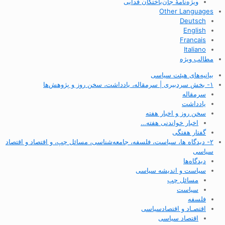
ویژه‌نامهٔ جان‌باختگان فدایی
Other Languages
Deutsch
English
Francais
Italiano
مطالب ویژه
بیانیه‌های هیئت سیاسی
۱- بخش سردبیری | سرمقاله، یادداشت، سخن روز و پژوهش‌ها
سرمقاله
یادداشت
سخن روز و اخبار هفته
اخبار خواندنی هفته…
گفتار هفتگی
۲- دیدگاه ها، سیاست، فلسفه، جامعه‌شناسی، مسائل چپ، و اقتصاد و اقتصاد
سیاسی
دیدگاه‌ها
سیاست و اندیشه سیاسی
مسائل چپ
سیاست
فلسفه
اقتصـاد و اقتصاد‌سیاسی
اقتصاد سیاسی