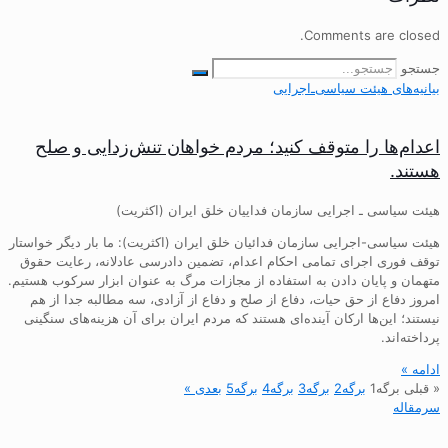
Comments are closed.
جستجو
بیانیه‌های هیئت‌ سیاسی‌ـ‌اجرایی
اعدام‌ها را متوقف کنید؛ مردم خواهان تنش‌زدایی و صلح
هستند.
هیئت سیاسی ـ اجرایی سازمان فداییان خلق ایران (اکثریت)
هیئت سیاسی-اجرایی سازمان فدائیان خلق ایران (اکثریت): ما بار دیگر خواستار
توقف فوری اجرای تمامی احکام اعدام، تضمین دادرسی عادلانه، رعایت حقوق
متهمان و پایان دادن به استفاده از مجازات مرگ به عنوان ابزار سرکوب هستیم.
امروز دفاع از حق حیات، دفاع از صلح و دفاع از آزادی، سه مطالبه جدا از هم
نیستند؛ این‌ها ارکان آینده‌ای هستند که مردم ایران برای آن هزینه‌های سنگینی
پرداخته‌اند.
ادامه »
« قبلی
برگه
1
برگه
2
برگه
3
برگه
4
برگه
5
بعدی »
سرمقاله