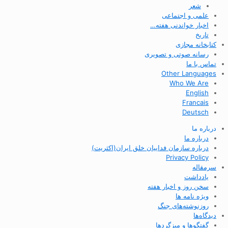
شعر
علمی و اجتماعی
اخبار خواندنی هفته…
تاریخ
کتابخانه مجازی
رسانه صوتی و تصویری
تماس با ما
Other Languages
Who We Are
English
Francais
Deutsch
درباره ما
درباره ما
درباره سازمان فداییان خلق ایران(اکثریت)
Privacy Policy
سرمقاله
یادداشت
سخن روز و اخبار هفته
ویژه نامه ها
روزنوشته‌های جنگ
دیدگاه‌ها
گفتگوها و میزگردها