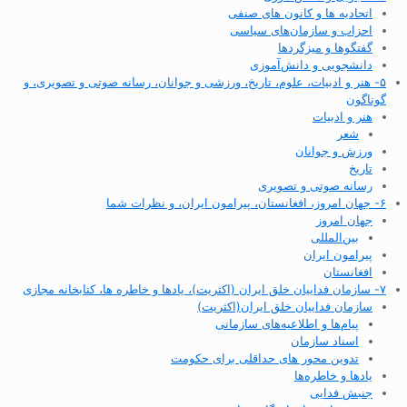
اتحادیه ها و کانون های صنفی
احزاب و سازمان‌های سیاسی
گفتگوها و میزگردها
دانشجویی و دانش‌آموزی
۵- هنر و ادبیات، علوم، تاریخ، ورزشی و جوانان، رسانه صوتی و تصویری، و
گوناگون
هنر و ادبیات
شعر
ورزش و جوانان
تاریخ
رسانه صوتی و تصویری
۶- جهان امروز، افغانستان، پیرامون ایران، و نظرات شما
جهان امروز
بین‌المللی
پیرامون ایران
افغانستان
۷- سازمان فداییان خلق ایران (اکثریت)، یادها و خاطره ها، کتابخانه مجازی
سازمان فداییان خلق ایران(اکثریت)
پیام‌ها و اطلاعیه‌های سازمانی
اسناد سازمان
تدوین محور های حداقلی برای حکومت
یادها و خاطره‌ها
جنبش فدایی