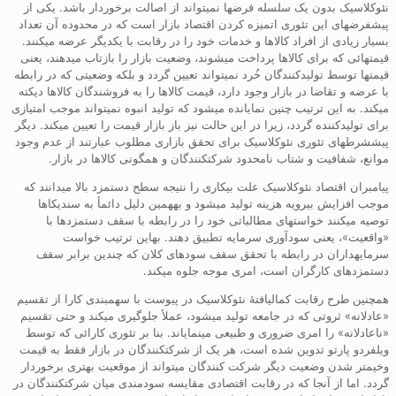
نئوکلاسیک بدون یک سلسله فرضها نمیتواند از اصالت برخوردار باشد. یکی از
پیشفرضهای این تئوری اتمیزه کردن اقتصاد بازار است که در محدوده آن تعداد
بسیار زیادی از افراد کالاها و خدمات خود را در رقابت با یکدیگر عرضه میکنند.
قیمتهائی که برای کالاها پرداخت میشوند، وضعیت بازار را بازتاب میدهند، یعنی
قیمتها توسط تولیدکنندگان خُرد نمیتواند تعیین گردد و بلکه وضعیتی که در رابطه
با عرضه و تقاضا در بازار وجود دارد، قیمت کالاها را به فروشندگان کالاها دیکته
میکند. به این ترتیب چنین نمایانده میشود که تولید انبوه نمیتواند موجب امتیازی
برای تولیدکننده گردد، زیرا در این حالت نیز باز بازار قیمت را تعیین میکند. دیگر
پیششرطهای تئوری نئوکلاسیک برای تحقق بازاری مطلوب عبارتند از عدم وجود
موانع، شفافیت و شتاب نامحدود شرکتکنندگان و همگونی کالاها در بازار.
پیامبران اقتصاد نئوکلاسیک علت بیکاری را نتیجه سطح دستمزد بالا میدانند که
موجب افزایش بیرویه هزینه تولید میشود و بههمین دلیل دائمأ به سندیکاها
توصیه میکنند خواستهای مطالباتی خود را در رابطه با سقف دستمزدها با
«واقعیت»، یعنی سودآوری سرمایه تطبیق دهند. بهاین ترتیب خواست
سرمایهداران در رابطه با تحقق سقف سودهای کلان که چندین برابر سقف
دستمزدهای کارگران است، امری موجه جلوه میکند.
همچنین طرح رقابت کمالیافتۀ نئوکلاسیک در پیوست با سهمبندی کارا از تقسیم
«عادلانه» ثروتی که در جامعه تولید میشود، عملأ جلوگیری میکند و حتی تقسیم
«ناعادلانه» را امری ضروری و طبیعی مینمایاند. بنا بر تئوری کارائی که توسط
ویلفردو پارتو تدوین شده است، هر یک از شرکتکنندگان در بازار فقط به قیمت
وخیمتر شدن وضعیت دیگر شرکت کنندگان میتواند از موقعیت بهتری برخوردار
گردد. اما از آنجا که در رقابت اقتصادی مقایسه سودمندی میان شرکتکنندگان در