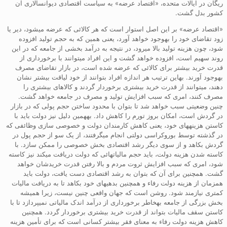
ریگان در ایالات متحده، «اقتصاد عرضه» به سیاست اقتصادی دیوانسالاری آن
کشور بدل گشت.
«اقتصاد عرضه» بر این اصل استوار است که هر کالائی که عرضه میشود، دیر یا
زود تقاضای خود را بهوجود خواهد آورد، یعنی همین که به حجم تولید افزوده
شود، چون هزینه تولید بالا میرود، در نتیجه به درآمد بخشی از جامعه که در این
روند سهیم است، افزوده خواهد گشت و این افراد میتوانند با برخورداری از
قدرت خرید بیشتر برای کالائی که عرضه شده است، در بازار تقاضای مصرف
بهوجود آورند. بهاین ترتیب هر اندازه افراد بتوانند از خود لیاقت بیشتر نشان
دهند، میتوانند از قدرت خرید بیشتری برخوردار گردند و کالاهای بیشتری را
مصرف کنند، امری که سبب افزایش تولید و مصرف در جامعه خواهد گشت.
چنین وضعیتی سبب خواهد شد تا بتوان با محدود ساختن حجم پولی که در بازار
در گردش است، امکان بروز تورم را کاهش داد. بههمین دلیل نیز دولت باید با
کاستن هزینههای خود، یعنی کاهش کارمندان دولت و خصوصی سازی وظائفی که
در گذشته توسط بوروکراسی دولتی انجام میگرفتند، از یک سو از حجم پول در
گردش بکاهد و از سوی دیگر رشد اقتصادی بخش خصوصی را ممکن سازد. با
کاسته شدن هزینه دولت، باید حجم مالیاتهائی که دولت دریافت میکند نیز کاسته
شود، امری که سبب افزایش ثروت مردم و بالا رفتن قدرت خریدشان خواهد
گشت. همچنین برای آن که بتوان به رشد اقتصادی دست یافت، دولت باید
همزمان از هزینه دولت رفاء و همچنین بدهیهای خود بکاهد تا به دریافت مالیات
کمتری نیازمند شود. روشن است که جهان واقعی چنین نیست، زیرا همیشه
بخش بزرگی از جامعه بهخاطر برخورداری از درآمد اندک مالیاتی نمیپردازد تا با
کاستن سقف مالیات بتواند از قدرت خرید بیشتری برخوردار گردد. همچنین
کاهش هزینه دولت رفاء به معنای فقر بیشتر کسانی است که برای تأمین هزینه