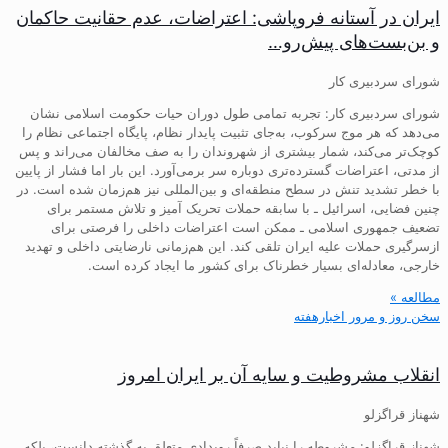
ایران در آستانه فروپاشی: اعتراضات، عدم حقانیت حاکمان
و بن‌بست‌های پیش‌رو…
شورای سردبیری کار
شورای سردبیری کار: تجربه تمامی طول دوران حیات حکومت اسلامی نشان
می‌دهد که هر موج سرکوب، به‌جای تثبیت پایدار نظام، پایگاه اجتماعی نظام را
کوچک‌تر می‌کند، شمار بیشتری از شهروندان را به صف مخالفان می‌راند و پس
از مدتی، اعتراضات گسترده‌تری دوباره سر برمی‌آورد. این بار اما فشار از پایین
با خطر تشدید تنش در سطح منطقه‌ای و بین‌المللی نیز هم‌زمان شده است. در
چنین فضایی، اسرائیل ـ با سابقه حملات تحریک آمیز و تلاش مستمر برای
تضعیف جمهوری اسلامی ـ ممکن است اعتراضات داخلی را فرصتی برای
ازسرگیری حملات علیه ایران تلقی کند. این هم‌زمانی نارضایتی داخلی و تهدید
خارجی، معادله‌ای بسیار خطرناک برای کشور ما ایجاد کرده است.
مطالعه »
سخن روز و مرور اخبارهفته
انقلاب مشروطیت و سایه آن بر ایران امروز
شهناز قراگزلو
شهناز قراگزلو: مشروطه را نباید صرفاً رویدادی متعلق به گذشته دانست، بلکه