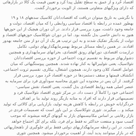
اقتصاد خُرد و از عمق به سطح تقلیل پیدا کرد و تعیین قیمت یک کالا در بازارهائی
که دارای ویژگیهای متفاوتی هستند، از الویت برخوردار گشت.
با نگرشی به تاریخ میتوان دریافت که اقتصاددانان کلاسیک سدههای ۱۸ و ۱۹
بهطور عمده در رابطه با اقتصاد سیاسی روابطی را که میان اقتصاد، دولت و
جامعه وجود داشت، مورد بررسی قرار دادند. در آن دوران هیچیک از این حوزهها
هنوز به دانش خاصی بدل نگشته بود. اما در دوران نئوکلاسیک حوزههای اقتصاد و
دولت از یکدیگر تفکیک شدند و به این ترتیب هر یک از آن دو از متن جامعه بهدور
افتادند. در همین رابطه مسائل مربوط بهسرمایهگذاریهای دولتی، تکامل
درازمدت اقتصادی، دورانهای رونق اقتصادی، بحرانهای سرمایهداری و همچنین
دشواریهای مربوط به تقسیم ثروت اجتماعی از حوزه بررسی اقتصاددانان
نئولاسیک، یعنی نئولیبرالها به کنار نهاده شدند. همچنین پیوستگیهائی که میان
عوامل اقتصاد کلان وجود دارند، همچون اشتغال، بیکاری، تقسیم ثروت اجتماعی،
انکشاف قیمتها و سقف دستمزدها در حوزه اقتصاد خُرد مورد بررسی قرار
گرفتند. از آن پس در محدوده این تئوری محاسبه سودآوری فرد برای سرمایه به
عنصر اصلی همه روابط اقتصادی بدل گشت، یعنی اقتصاد نقش سیاسی-
اجتماعی خود را کاملأ از دست داد. در مرکز تئوری اقتصاد نئولاسیک فرد و
تصمیمهائی قرار دارند که افراد به مثابه بازیگر روند تولید بنا بر اهداف
خردگرایانه خویش در رابطه با کاهش هزینه تولید، بازاریابی برای کالائی که تولید
میکند و … میگیرند. تئوری نئوکلاسیک بر این باور است که تصمیمات فردی در
بازار رقابتی بر اساس مکانیسمهای بازار به گونهای گرفته میشوند که موجب
کسب سود و منفعت حداکثر نه فقط برای فرد، بلکه برای کل اجتماع خواهد
گشت. در این رابطه سرمایهگذاریهای دولتی فقط برای جلوگیری از ناهنجاریهائی
که در بازار میتوانند پدید آیند، از اهمیت برخوردار میشود. همچنین تئوری