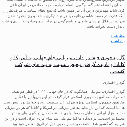
باید آن را نقطه آغاز گفت‌وگویی ناتمام درباره حکومت قانون در ایران تلقی
کرد. شاید مهم‌ترین درس آن نیز همین باشد که هیچ نظام سیاسی، صرف‌نظر از
آنکه قدرت در دست شاه، روحانیت یا هر نهاد دیگری باشد، بدون محدود شدن
قدرت، استقلال نهادهای قانونی و پاسخ‌گویی در برابر شهروندان، به آزادی و ثبات
پایدار دست نخواهد یافت.
مطالعه »
یادداشت
گل به‌خودی فیفا در دادن میزبانی جام جهانی به آمریکا و
کانادا و نادیده گرفتن تبعیض نسبت به تیم های شرکت
کننده…
گودرز اقتداری
گودرز اقتداری: تیم ملی همانگونه که در جام جهانی ۲۰۲۲ در قطر هم هدف
تظاهرات مخالفین جمهوری اسلامی قرار گرفت در این بازیها نیز با تقابل
مخالفین جمهوری اسلامی بویژه طرفداران سلطنت روبرو خواهذ بود. پیش بینی
ها اما انست که این بار شاید بخاطر میزبانی در امریکا و کانادا که هر دو میزبان
صد ها هزار ایرانی متمایل به رضا پهلوی هستند، امکان در گیری های بیشتر
محتمل‌تر است…. در دیدگاه ما اما تیم ملی تیم تمام مردم ایران است و در این
شرایط که کشور هدف حملات و خسارات بی‌بدیل در تاریخ معاصر خود بوده