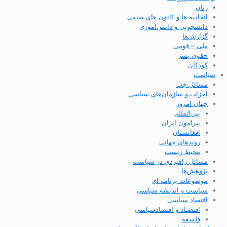
زنان
اتحادیه ها و کانون های صنفی
دانشجویی و دانش‌آموزی
گزارش‌ها
ملی – قومی
حقوق بشر
کودکان
سیاست
مسائل چپ
احزاب و سازمان‌های سیاسی
جهان امروز
بین‌المللی
پیرامون ایران
افغانستان
روندهای جهانی
محیط زیست
مسائل راهبردی در سیاست
پژوهش‌ها
موضوعات برنامه ای
سیاست و اندیشه سیاسی
اقتصاد سیاسی
اقتصـاد و اقتصاد‌سیاسی
فلسفه