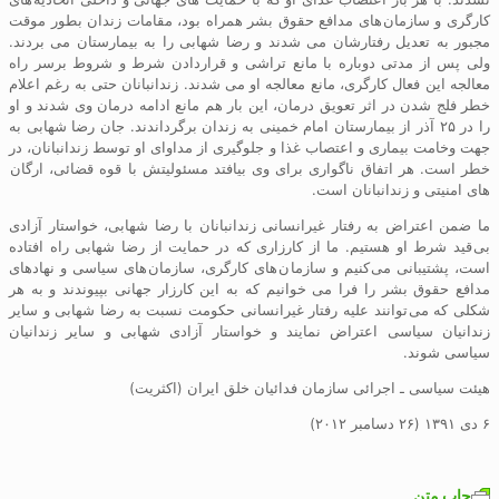
کارگری و سازمان های مدافع حقوق بشر همراه بود، مقامات زندان بطور موقت
مجبور بە تعدیل رفتارشان می شدند و رضا شهابی را بە بیمارستان می بردند.
ولی پس از مدتی دوبارە با مانع تراشی و قراردادن شرط و شروط برسر راە
معالجە این فعال کارگری، مانع معالجه او می شدند. زندانبانان حتی بە رغم اعلام
خطر فلج شدن در اثر تعویق درمان، این بار هم مانع ادامە درمان وی شدند و او
را در ۲۵ آذر از بیمارستان امام خمینی بە زندان برگرداندند. جان رضا شهابی بە
جهت وخامت بیماری و اعتصاب غذا و جلوگیری از مداوای او توسط زندانبانان، در
خطر است. هر اتفاق ناگواری برای وی بیافتد مسئولیتش با قوه قضائی، ارگان
های امنیتی و زندانبانان است.
ما ضمن اعتراض به رفتار غیرانسانی زندانبانان با رضا شهابی، خواستار آزادی
بی قید شرط او هستیم. ما از کارزاری که در حمایت از رضا شهابی راه افتاده
است، پشتیبانی می کنیم و سازما ن های کارگری، سازمان های سیاسی و نهادهای
مدافع حقوق بشر را فرا می خوانیم کە بە این کارزار جهانی بپیوندند و بە هر
شکلی کە می توانند علیە رفتار غیرانسانی حکومت نسبت بە رضا شهابی و سایر
زندانیان سیاسی اعتراض نمایند و خواستار آزادی شهابی و سایر زندانیان
سیاسی شوند.
هیئت سیاسی ـ اجرائی سازمان فدائیان خلق ایران (اکثریت)
۶ دی ۱۳۹۱ (۲۶ دسامبر ۲۰۱۲)
چاپ متن