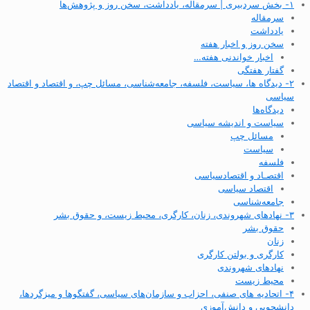
۱- بخش سردبیری | سرمقاله، یادداشت، سخن روز و پژوهش‌ها
سرمقاله
یادداشت
سخن روز و اخبار هفته
اخبار خواندنی هفته…
گفتار هفتگی
۲- دیدگاه ها، سیاست، فلسفه، جامعه‌شناسی، مسائل چپ، و اقتصاد و اقتصاد
سیاسی
دیدگاه‌ها
سیاست و اندیشه سیاسی
مسائل چپ
سیاست
فلسفه
اقتصـاد و اقتصاد‌سیاسی
اقتصاد سیاسی
جامعه‌شناسی
۳- نهادهای شهروندی، زنان، کارگری، محیط زیست، و حقوق بشر
حقوق بشر
زنان
کارگری و بولتن کارگری
نهادهای شهروندی
محیط زیست
۴- اتحادیه های صنفی، احزاب و سازمان‌های سیاسی، گفتگوها و میزگردها،
دانشجویی و دانش‌آموزی