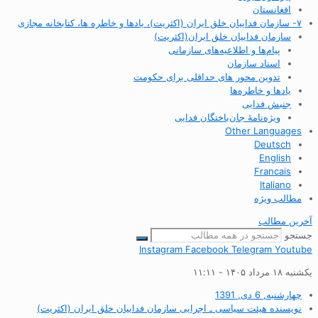
افغانستان
۷- سازمان فداییان خلق ایران (اکثریت)، یادها و خاطره ها، کتابخانه مجازی
سازمان فداییان خلق ایران(اکثریت)
پیام‌ها و اطلاعیه‌های سازمانی
اسناد سازمان
تدوین محور های حداقلی برای حکومت
یادها و خاطره‌ها
جنبش فدایی
ویژه‌نامهٔ جان‌باختگان فدایی
Other Languages
Deutsch
English
Francais
Italiano
مطالب ویژه
آخرین مطالب
جستجو
Instagram
Facebook
Telegram
Youtube
یکشنبه ۱۸ مرداد ۱۴۰۵ - ۱۱:۱۱
چهارشنبه, 6 دی, 1391
نویسنده
هیئت سیاسی ـ اجرایی سازمان فداییان خلق ایران (اکثریت)