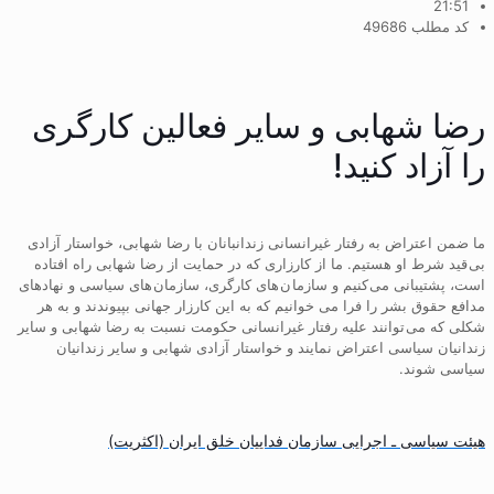
21:51
کد مطلب 49686
رضا شهابی و سایر فعالین کارگری
را آزاد کنید!
ما ضمن اعتراض به رفتار غيرانسانی زندانبانان با رضا شهابی، خواستار آزادی
بی قید شرط او هستیم. ما از کارزاری که در حمايت از رضا شهابی راه افتاده
است، پشتيبانی می کنيم و سازما ن های کارگری، سازمان های سياسی و نهادهای
مدافع حقوق بشر را فرا می خوانیم کە بە این کارزار جهانی بپیوندند و بە هر
شکلی کە می توانند علیە رفتار غيرانسانی حکومت نسبت بە رضا شهابی و سایر
زندانيان سياسی اعتراض نمایند و خواستار آزادی شهابی و سایر زندانیان
سياسی شوند.
هیئت سیاسی ـ اجرایی سازمان فداییان خلق ایران (اکثریت)