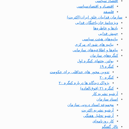
اقتصاد سیاسی
اقتصـاد و اقتصاد‌سیاسی
فلسفه
سازمان فداییان خلق ایران(اکثریت)
ویژه‌نامهٔ جان‌باختگان فدایی
یادها و خاطره‌ها
جنبش فدایی
بیانیه‌های هیئت سیاسی
بیانیه های شورای مرکزی
پیام‌ها و اطلاعیه‌های سازمانی
کنگره‌های سازمان
بولتن بحثهای کنگره اول
کنگره ۱۹
تدوین محور های حداقلی برای حکومت
کنگره ۲۰
پژواک دیدگاه ها درباره کنگره ۲۰
کنگره ۲۱ (فوق‌العاده)
آرشیو نشریه کار
اسناد سازمان
مجموعه اسناد درونی سازمان
آرشیو نشریه اکثریت
آرشیو تحلیل هفتگی
کار روزنامه‌ای
تالار گفتگو