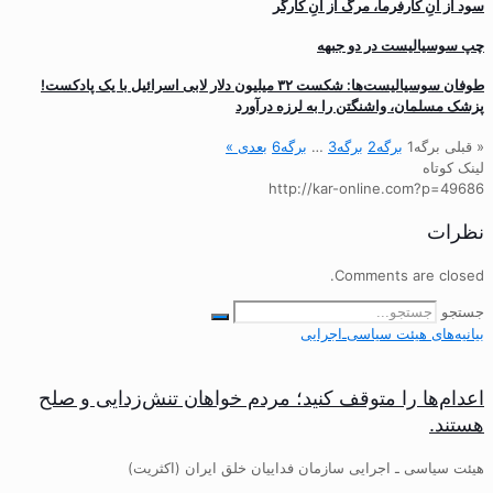
سود از آنِ کارفرما، مرگ از آنِ کارگر
چپ سوسیالیست در دو جبهه
طوفان سوسیالیست‌ها: شکست ۳۲ میلیون دلار لابی اسرائیل با یک پادکست!
پزشک مسلمان، واشنگتن را به لرزه درآورد
« قبلی
برگه
1
برگه
2
برگه
3
…
برگه
6
بعدی »
لینک کوتاه
http://kar-online.com?p=49686
نظرات
Comments are closed.
جستجو
بیانیه‌های هیئت‌ سیاسی‌ـ‌اجرایی
اعدام‌ها را متوقف کنید؛ مردم خواهان تنش‌زدایی و صلح
هستند.
هیئت سیاسی ـ اجرایی سازمان فداییان خلق ایران (اکثریت)