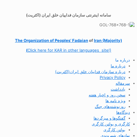
سامانه اینترنتی سازمان فداییان خلق ایران (اکثریت)
The Organization of
Peoples’ Fadaian
of
Iran (Majority)
(
Click here for KAR in other languages site!)
درباره ما
درباره ما
درباره سازمان فداییان خلق ایران(اکثریت)
Privacy Policy
سرمقاله
یادداشت
سخن روز و اخبار هفته
ویژه نامه ها
روزنوشته‌های جنگ
دیدگاه‌ها
گفتگوها و میزگردها
کارگری و بولتن کارگری
بولتن کارگری
نهادهای شهروندی