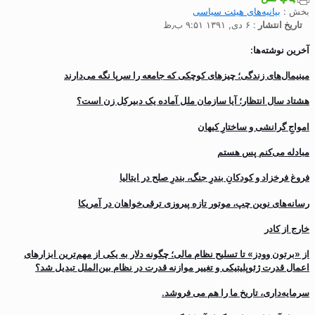
بخش :
بیانیه‌های هیئت سیاسی
تاریخ انتشار
: ۶ دی, ۱۳۹۱ ۹:۵۱ ب٫ظ
آخرین نوشته‌ها:
مینیمال‌های زندگی؛ چیزهای کوچکی که جامعه را سرپا نگه می‌دارند
هشتاد سال انتظار؛ آیا سازمان ملل آماده یک دبیرکل زن است؟
‌امواجِ گرانشی و ساختارِ کیهان
مبادله می‌کنم پس هستم
فروغ فرخزاد و کودکانِ بندرِ جنگ، بندرِ صلح در ایتالیا
رسانه‌های نوین چپ، موتور تازه پیروزی ترقی‌خواهان در آمریکا
خارج از کادر
از «برتون وودز» تا تسلیح نظام مالی؛ چگونه دلار به یکی از مهم‌ترین ابزارهای
اعمال قدرت ژئوپلیتیکی و تغییر موازنه قدرت در نظام بین‌الملل تبدیل شد؟
سرمایه‌داری، تاریخ ما را هم می فروشد.