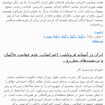
هیئت سیاسی-اجرایی سازمان فدائیان خلق ایران (اکثریت): ما بار دیگر خواستار
توقف فوری اجرای تمامی احکام اعدام، تضمین دادرسی عادلانه، رعایت حقوق
متهمان و پایان دادن به استفاده از مجازات مرگ به عنوان ابزار سرکوب هستیم.
امروز دفاع از حق حیات، دفاع از صلح و دفاع از آزادی، سه مطالبه جدا از هم
نیستند؛ این‌ها ارکان آینده‌ای هستند که مردم ایران برای آن هزینه‌های سنگینی
پرداخته‌اند.
ادامه »
« قبلی
برگه
1
برگه
2
برگه
3
برگه
4
برگه
5
بعدی »
سرمقاله
ایران در آستانه فروپاشی: اعتراضات، عدم حقانیت حاکمان
و بن‌بست‌های پیش‌رو…
شورای سردبیری کار
شورای سردبیری کار: تجربه تمامی طول دوران حیات حکومت اسلامی نشان
می‌دهد که هر موج سرکوب، به‌جای تثبیت پایدار نظام، پایگاه اجتماعی نظام را
کوچک‌تر می‌کند، شمار بیشتری از شهروندان را به صف مخالفان می‌راند و پس
از مدتی، اعتراضات گسترده‌تری دوباره سر برمی‌آورد. این بار اما فشار از پایین
با خطر تشدید تنش در سطح منطقه‌ای و بین‌المللی نیز هم‌زمان شده است. در
چنین فضایی، اسرائیل ـ با سابقه حملات تحریک آمیز و تلاش مستمر برای
تضعیف جمهوری اسلامی ـ ممکن است اعتراضات داخلی را فرصتی برای