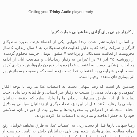
Getting your
Trinity Audio
player ready...
از کارزار جهانی برای آزادی رضا شهابی حمایت کنیم!
بر اساس اخبارمنتشر شدە، رضا شهابی یکی از اعضاء هیئت مدیرە سندیکای
کارگران شرکت واحد کە بە دلیل فعالیت های سندیکائی بە ۶ سال زندان، ۵ سال
محرومیت از فعالیت سندیکائی و پرداخت ۷ میلیون تومان جریمە محکوم گردیدە،
از روزشنبە ۲۵ آذر ۹۱ در اعتراض بە رفتار زندانبانان و ممانعت آنان از ادامه
معالجات پزشکی، دست بە اعتصاب غذا زده و از خوردن داروهایش خوداری کردە
است. او در شرایطی به اعتصاب غذا دست زده است که وضعیت جسمانیش بر
اثر بیماری های متعدد، وخیم است.
چندمین بار است که رضا شهابی دست به اعتصاب غذا می زند تا توجە افکار
عمومی و نهادهای مدنی را نسبت به رفتار غیر انسانی و ظالمانە زندانبانان جلب
نماید تا از این طریق مسئولین زندان ها را وادار سازد که حقوق زندانیان
سیاسی را رعایت کنند. ‌قبل از این نیز، تعداد دیگری از زندانیان سیاسی بە دلایل
مختلف منجملە در اعتراض بە محدودیت ها و محرومیت از حق درمان، سلامتی
خود را به خطر انداخته و مبادرت بە اعتصاب غذا کرده بودند.
رضا شهابی بارها قبل از دست زدن بە اعتصاب غذا، به طرق مختلف خواهان رفع
موانع معالجە بیماری هایش شدە بود. ولی زندانبانان حاضر بە تامین خواست او
نشدند. با هر بار اعتصاب غذای او کە با حمایت های جهانی و داخلی اتحادیە های