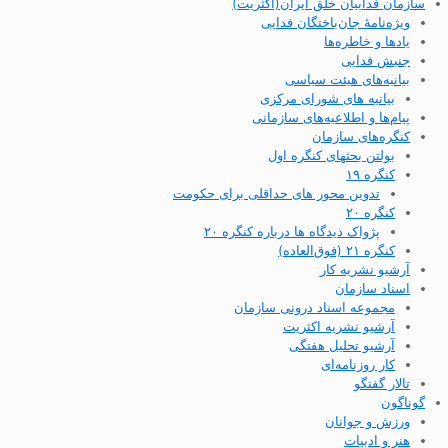
سازمان فداییان خلق ایران(اکثریت)
ویژه‌نامهٔ جان‌باختگان فدایی
یادها و خاطره‌ها
جنبش فدایی
بیانیه‌های هیئت سیاسی
بیانیه های شورای مرکزی
پیام‌ها و اطلاعیه‌های سازمانی
کنگره‌های سازمان
بولتن بحثهای کنگره اول
کنگره ۱۹
تدوین محور های حداقلی برای حکومت
کنگره ۲۰
پژواک دیدگاه ها درباره کنگره ۲۰
کنگره ۲۱ (فوق‌العاده)
آرشیو نشریه کار
اسناد سازمان
مجموعه اسناد درونی سازمان
آرشیو نشریه اکثریت
آرشیو تحلیل هفتگی
کار روزنامه‌ای
تالار گفتگو
گوناگون
ورزش و جوانان
هنر و ادبیات