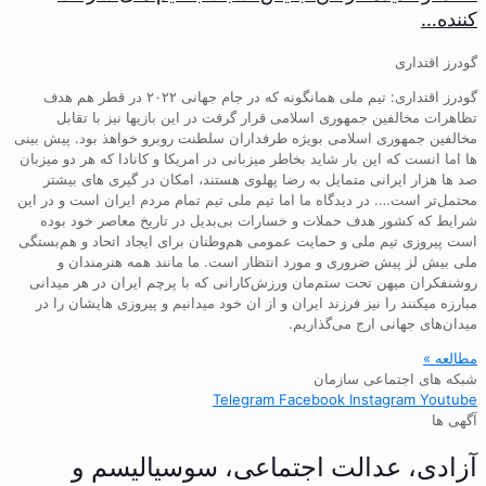
کننده…
گودرز اقتداری
گودرز اقتداری: تیم ملی همانگونه که در جام جهانی ۲۰۲۲ در قطر هم هدف
تظاهرات مخالفین جمهوری اسلامی قرار گرفت در این بازیها نیز با تقابل
مخالفین جمهوری اسلامی بویژه طرفداران سلطنت روبرو خواهذ بود. پیش بینی
ها اما انست که این بار شاید بخاطر میزبانی در امریکا و کانادا که هر دو میزبان
صد ها هزار ایرانی متمایل به رضا پهلوی هستند، امکان در گیری های بیشتر
محتمل‌تر است…. در دیدگاه ما اما تیم ملی تیم تمام مردم ایران است و در این
شرایط که کشور هدف حملات و خسارات بی‌بدیل در تاریخ معاصر خود بوده
است پیروزی تیم ملی و حمایت عمومی هم‌وطنان برای ایجاد اتحاد و هم‌بستگی
ملی بیش لز پیش ضروری و مورد انتظار است. ما مانند همه هنرمندان و
روشنفکران میهن تحت ستم‌مان ورزش‌کارانی که با پرچم ایران در هر میدانی
مبارزه میکنند را نیز فرزند ایران و از ان خود میدانیم و پیروزی هایشان را در
میدان‌های جهانی ارج می‌گذاریم.
مطالعه »
شبکه های اجتماعی سازمان
Telegram
Facebook
Instagram
Youtube
آگهی ها
آزادی، عدالت اجتماعی، سوسیالیسم و