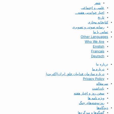
شعر
علمی و اجتماعی
اخبار خواندنی هفته…
تاریخ
کتابخانه مجازی
رسانه صوتی و تصویری
تماس با ما
Other Languages
Who We Are
English
Francais
Deutsch
درباره ما
درباره ما
درباره سازمان فداییان خلق ایران(اکثریت)
Privacy Policy
سرمقاله
یادداشت
سخن روز و اخبار هفته
ویژه نامه ها
روزنوشته‌های جنگ
دیدگاه‌ها
گفتگوها و میزگردها