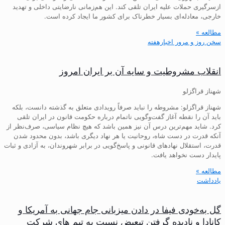
ازسرگیری حملات علیه ایران تلقی کند. این هم‌زمانی نارضایتی داخلی و تهدید
خارجی، معادله‌ای بسیار خطرناک برای کشور ما ایجاد کرده است.
مطالعه »
سخن روز و مرور اخبارهفته
انقلاب مشروطیت و سایه آن بر ایران امروز
شهناز قراگزلو
شهناز قراگزلو: مشروطه را نباید صرفاً رویدادی متعلق به گذشته دانست، بلکه
باید آن را نقطه آغاز گفت‌وگویی ناتمام درباره حکومت قانون در ایران تلقی
کرد. شاید مهم‌ترین درس آن نیز همین باشد که هیچ نظام سیاسی، صرف‌نظر از
آنکه قدرت در دست شاه، روحانیت یا هر نهاد دیگری باشد، بدون محدود شدن
قدرت، استقلال نهادهای قانونی و پاسخ‌گویی در برابر شهروندان، به آزادی و ثبات
پایدار دست نخواهد یافت.
مطالعه »
یادداشت
گل به‌خودی فیفا در دادن میزبانی جام جهانی به آمریکا و
کانادا و نادیده گرفتن تبعیض نسبت به تیم های شرکت