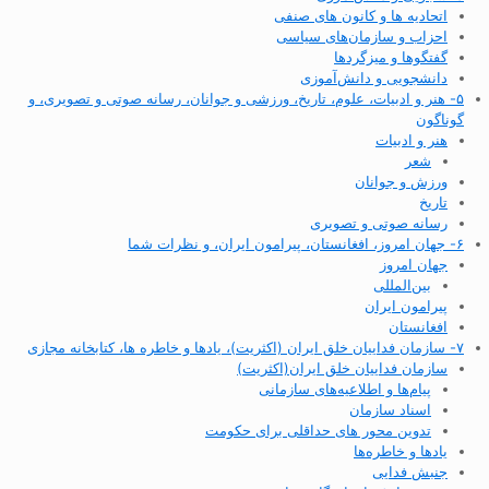
اتحادیه ها و کانون های صنفی
احزاب و سازمان‌های سیاسی
گفتگوها و میزگردها
دانشجویی و دانش‌آموزی
۵- هنر و ادبیات، علوم، تاریخ، ورزشی و جوانان، رسانه صوتی و تصویری، و
گوناگون
هنر و ادبیات
شعر
ورزش و جوانان
تاریخ
رسانه صوتی و تصویری
۶- جهان امروز، افغانستان، پیرامون ایران، و نظرات شما
جهان امروز
بین‌المللی
پیرامون ایران
افغانستان
۷- سازمان فداییان خلق ایران (اکثریت)، یادها و خاطره ها، کتابخانه مجازی
سازمان فداییان خلق ایران(اکثریت)
پیام‌ها و اطلاعیه‌های سازمانی
اسناد سازمان
تدوین محور های حداقلی برای حکومت
یادها و خاطره‌ها
جنبش فدایی