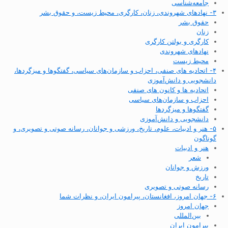
جامعه‌شناسی
۳- نهادهای شهروندی، زنان، کارگری، محیط زیست، و حقوق بشر
حقوق بشر
زنان
کارگری و بولتن کارگری
نهادهای شهروندی
محیط زیست
۴- اتحادیه های صنفی، احزاب و سازمان‌های سیاسی، گفتگوها و میزگردها،
دانشجویی و دانش‌آموزی
اتحادیه ها و کانون های صنفی
احزاب و سازمان‌های سیاسی
گفتگوها و میزگردها
دانشجویی و دانش‌آموزی
۵- هنر و ادبیات، علوم، تاریخ، ورزشی و جوانان، رسانه صوتی و تصویری، و
گوناگون
هنر و ادبیات
شعر
ورزش و جوانان
تاریخ
رسانه صوتی و تصویری
۶- جهان امروز، افغانستان، پیرامون ایران، و نظرات شما
جهان امروز
بین‌المللی
پیرامون ایران