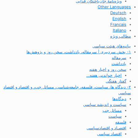
ویژه‌نامهٔ جان‌باختگان فدایی
Other Languages
Deutsch
English
Francais
Italiano
مطالب ویژه
بیانیه‌های هیئت سیاسی
۱- بخش سردبیری | سرمقاله، یادداشت، سخن روز و پژوهش‌ها
سرمقاله
یادداشت
سخن روز و اخبار هفته
اخبار خواندنی هفته…
گفتار هفتگی
۲- دیدگاه ها، سیاست، فلسفه، جامعه‌شناسی، مسائل چپ، و اقتصاد و اقتصاد
سیاسی
دیدگاه‌ها
سیاست و اندیشه سیاسی
مسائل چپ
سیاست
فلسفه
اقتصـاد و اقتصاد‌سیاسی
اقتصاد سیاسی