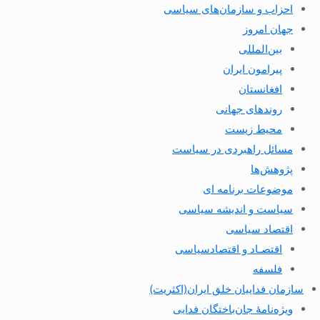
احزاب و سازمان‌های سیاسی
جهان امروز
بین‌المللی
پیرامون ایران
افغانستان
روندهای جهانی
محیط زیست
مسائل راهبردی در سیاست
پژوهش‌ها
موضوعات برنامه ای
سیاست و اندیشه سیاسی
اقتصاد سیاسی
اقتصـاد و اقتصاد‌سیاسی
فلسفه
سازمان فداییان خلق ایران(اکثریت)
ویژه‌نامهٔ جان‌باختگان فدایی