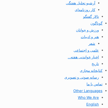
آرشیو تحلیل هفتگی
کار روزنامه‌ای
تالار گفتگو
گوناگون
ورزش و جوانان
هنر و ادبیات
شعر
علمی و اجتماعی
اخبار خواندنی هفته…
تاریخ
کتابخانه مجازی
رسانه صوتی و تصویری
تماس با ما
Other Languages
Who We Are
English