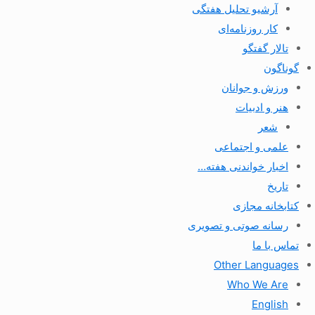
آرشیو تحلیل هفتگی
کار روزنامه‌ای
تالار گفتگو
گوناگون
ورزش و جوانان
هنر و ادبیات
شعر
علمی و اجتماعی
اخبار خواندنی هفته…
تاریخ
کتابخانه مجازی
رسانه صوتی و تصویری
تماس با ما
Other Languages
Who We Are
English