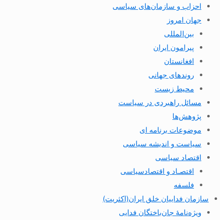
احزاب و سازمان‌های سیاسی
جهان امروز
بین‌المللی
پیرامون ایران
افغانستان
روندهای جهانی
محیط زیست
مسائل راهبردی در سیاست
پژوهش‌ها
موضوعات برنامه ای
سیاست و اندیشه سیاسی
اقتصاد سیاسی
اقتصـاد و اقتصاد‌سیاسی
فلسفه
سازمان فداییان خلق ایران(اکثریت)
ویژه‌نامهٔ جان‌باختگان فدایی