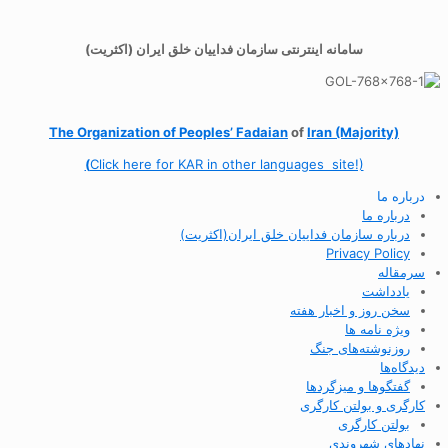
سامانه اینترنتی سازمان فداییان خلق ایران (اکثریت)
The Organization of
Peoples’ Fadaian
of
Iran (Majority)
(
Click here for KAR in other languages site!)
درباره ما
درباره ما
درباره سازمان فداییان خلق ایران(اکثریت)
Privacy Policy
سرمقاله
یادداشت
سخن روز و اخبار هفته
ویژه نامه ها
روزنوشته‌های جنگ
دیدگاه‌ها
گفتگوها و میزگردها
کارگری و بولتن کارگری
بولتن کارگری
نهادهای شهروندی