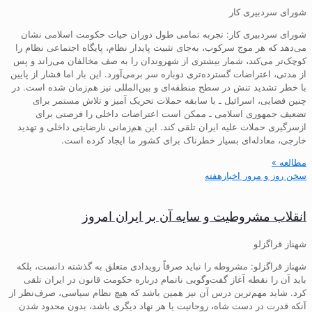
شورای سردبیری کار
شورای سردبیری کار: تجربه تمامی طول دوران حیات حکومت اسلامی نشان
می‌دهد که هر موج سرکوب، به‌جای تثبیت پایدار نظام، پایگاه اجتماعی نظام را
کوچک‌تر می‌کند، شمار بیشتری از شهروندان را به صف مخالفان می‌راند و پس
از مدتی، اعتراضات گسترده‌تری دوباره سر برمی‌آورد. این بار اما فشار از پایین
با خطر تشدید تنش در سطح منطقه‌ای و بین‌المللی نیز هم‌زمان شده است. در
چنین فضایی، اسرائیل ـ با سابقه حملات تحریک آمیز و تلاش مستمر برای
تضعیف جمهوری اسلامی ـ ممکن است اعتراضات داخلی را فرصتی برای
ازسرگیری حملات علیه ایران تلقی کند. این هم‌زمانی نارضایتی داخلی و تهدید
خارجی، معادله‌ای بسیار خطرناک برای کشور ما ایجاد کرده است.
مطالعه »
سخن روز و مرور اخبارهفته
انقلاب مشروطیت و سایه آن بر ایران امروز
شهناز قراگزلو
شهناز قراگزلو: مشروطه را نباید صرفاً رویدادی متعلق به گذشته دانست، بلکه
باید آن را نقطه آغاز گفت‌وگویی ناتمام درباره حکومت قانون در ایران تلقی
کرد. شاید مهم‌ترین درس آن نیز همین باشد که هیچ نظام سیاسی، صرف‌نظر از
آنکه قدرت در دست شاه، روحانیت یا هر نهاد دیگری باشد، بدون محدود شدن