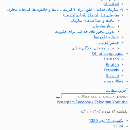
افغانستان
۷- سازمان فداییان خلق ایران (اکثریت)، یادها و خاطره ها، کتابخانه مجازی
سازمان فداییان خلق ایران(اکثریت)
پیام‌ها و اطلاعیه‌های سازمانی
اسناد سازمان
تدوین محور های حداقلی برای حکومت
یادها و خاطره‌ها
جنبش فدایی
ویژه‌نامهٔ جان‌باختگان فدایی
Other Languages
Deutsch
English
Francais
Italiano
مطالب ویژه
آخرین مطالب
جستجو
Instagram
Facebook
Telegram
Youtube
یکشنبه ۱۸ مرداد ۱۴۰۵ - ۰۸:۲۱
یکشنبه, 12 دی, 1389
22:24