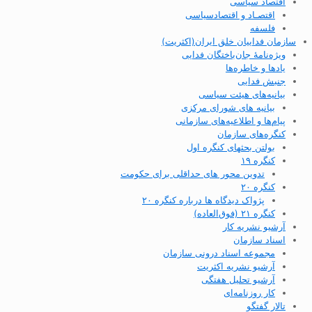
اقتصاد سیاسی
اقتصـاد و اقتصاد‌سیاسی
فلسفه
سازمان فداییان خلق ایران(اکثریت)
ویژه‌نامهٔ جان‌باختگان فدایی
یادها و خاطره‌ها
جنبش فدایی
بیانیه‌های هیئت سیاسی
بیانیه های شورای مرکزی
پیام‌ها و اطلاعیه‌های سازمانی
کنگره‌های سازمان
بولتن بحثهای کنگره اول
کنگره ۱۹
تدوین محور های حداقلی برای حکومت
کنگره ۲۰
پژواک دیدگاه ها درباره کنگره ۲۰
کنگره ۲۱ (فوق‌العاده)
آرشیو نشریه کار
اسناد سازمان
مجموعه اسناد درونی سازمان
آرشیو نشریه اکثریت
آرشیو تحلیل هفتگی
کار روزنامه‌ای
تالار گفتگو