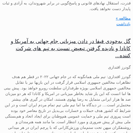
قدرت، استقلال نهادهای قانونی و پاسخ‌گویی در برابر شهروندان، به آزادی و ثبات
پایدار دست نخواهد یافت.
مطالعه »
یادداشت
گل به‌خودی فیفا در دادن میزبانی جام جهانی به آمریکا و
کانادا و نادیده گرفتن تبعیض نسبت به تیم های شرکت
کننده…
گودرز اقتداری
گودرز اقتداری: تیم ملی همانگونه که در جام جهانی ۲۰۲۲ در قطر هم هدف
تظاهرات مخالفین جمهوری اسلامی قرار گرفت در این بازیها نیز با تقابل
مخالفین جمهوری اسلامی بویژه طرفداران سلطنت روبرو خواهذ بود. پیش بینی
ها اما انست که این بار شاید بخاطر میزبانی در امریکا و کانادا که هر دو میزبان
صد ها هزار ایرانی متمایل به رضا پهلوی هستند، امکان در گیری های بیشتر
محتمل‌تر است…. در دیدگاه ما اما تیم ملی تیم تمام مردم ایران است و در این
شرایط که کشور هدف حملات و خسارات بی‌بدیل در تاریخ معاصر خود بوده
است پیروزی تیم ملی و حمایت عمومی هم‌وطنان برای ایجاد اتحاد و هم‌بستگی
ملی بیش لز پیش ضروری و مورد انتظار است. ما مانند همه هنرمندان و
روشنفکران میهن تحت ستم‌مان ورزش‌کارانی که با پرچم ایران در هر میدانی
مبارزه میکنند را نیز فرزند ایران و از ان خود میدانیم و پیروزی هایشان را در