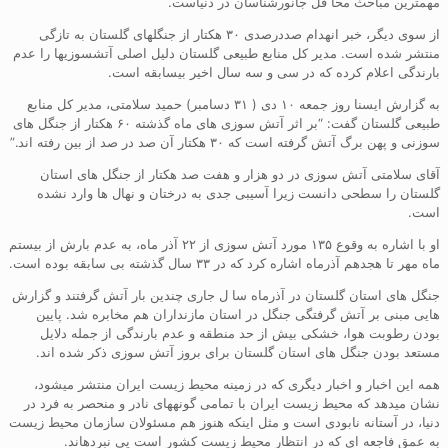
مهمترین مباحث محا فل جانورشناسان در دنیاست.
از سوی دیگر، خبر انهدام صددرصدی ۳۰ هکتار از جنگلهای گلستان به تازگی
منتشر شده است. مدیر کل منابع طبیعی گلستان دلیل اصلی آتشسوزیها را عدم
بارندگی اعلام کرده که در سی و سه سال اخیر بیسابقه است.
به گزارش ایسنا روز جمعه ۱۰ دی ( ۳۱ دسامبر) حمید سلامتی، مدیر کل منابع
طبیعی گلستان گفت: “بر اثر آتش سوزی های ماه گذشته ۶۰ هکتار از جنگل های
سوزنی و پهن برگ آتش گرفته است که ۳۰ هکتار آن صد در صد از بین رفته اند.”
آقای سلامتی آتش سوزی در دو هزار و هفت صد هکتار از جنگل های استان
گلستان را سطحی دانست زیرا آسیبی جدی به درختان و نهال ها وارد نشده
است.
او با اشاره به وقوع ۱۳۵ مورد آتش سوزی از ۲۲ آذر ماه، به عدم بارش از بیستم
ماه مهر تا هجدهم آذرماه اشاره کرد که در ۳۳ سال گذشته بی سابقه بوده است.
جنگل های استان گلستان در آذرماه سا ل جاری چندین بار آتش گرفتند و گزارش
هایی مبنی بر آتش گرفتگی جنگل در استان مازنداران هم مخابره شد. پایین
بودن رطوبت هوا، خشکی بیش از حد منطقه و عدم بارندگی از جمله دلایل
مستعد بودن جنگل های استان گلستان برای بروز آتش سوزی ذکر شده اند.
همه این اخبار و اخبار دیگری که در زمینه محیط زیست ایران منتشر میشود،
نشان میدهد که محیط زیست ایران با تمامی گونههای نادر و منحصر به فرد در
دنیا، در آستانه نابودی است و مثل اینکه هنوز هم مسئولان سازمان محیط زیست
به عمق فاجعه ای که در انتظار محیط زیست کشور است پی نبردهاند.