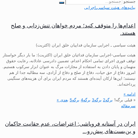
جستجو
بیانیه‌های هیئت‌ سیاسی‌ـ‌اجرایی
اعدام‌ها را متوقف کنید؛ مردم خواهان تنش‌زدایی و صلح
هستند.
هیئت سیاسی ـ اجرایی سازمان فداییان خلق ایران (اکثریت)
هیئت سیاسی-اجرایی سازمان فدائیان خلق ایران (اکثریت): ما بار دیگر خواستار
توقف فوری اجرای تمامی احکام اعدام، تضمین دادرسی عادلانه، رعایت حقوق
متهمان و پایان دادن به استفاده از مجازات مرگ به عنوان ابزار سرکوب هستیم.
امروز دفاع از حق حیات، دفاع از صلح و دفاع از آزادی، سه مطالبه جدا از هم
نیستند؛ این‌ها ارکان آینده‌ای هستند که مردم ایران برای آن هزینه‌های سنگینی
پرداخته‌اند.
ادامه »
« قبلی
برگه
1
برگه
2
برگه
3
برگه
4
برگه
5
بعدی »
سرمقاله
ایران در آستانه فروپاشی: اعتراضات، عدم حقانیت حاکمان
و بن‌بست‌های پیش‌رو…