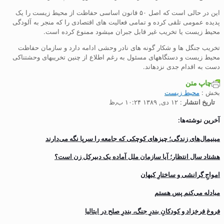
این در حالی است که اصل ۵۰ قانون اساسی حفاظت از محیط زیست را یک
پدیده عمومی تلقی کرده و تمامی فعالیت های اقتصادی را که منجر به آلودگی
محیط زیست یا تخریب غیر قابل جبران میشود ممنوع کرده است.
تخریب جنگل ها و شکار گونه های نادر وحشی ادامه دارد و سازمان حفاظت
محیط زیست و دستگاههای مسئول به رغم اطلاع از چنین تخریبهای وحشتناکی
دست به اقدام جدی نزدهاند.
چاپ متن
بخش :
محیط زیست
تاریخ انتشار
: ۱۲ دی, ۱۳۸۹ ۱۰:۲۴ ب٫ظ
آخرین نوشته‌ها:
مینیمال‌های زندگی؛ چیزهای کوچکی که جامعه را سرپا نگه می‌دارند
هشتاد سال انتظار؛ آیا سازمان ملل آماده یک دبیرکل زن است؟
‌امواجِ گرانشی و ساختارِ کیهان
مبادله می‌کنم پس هستم
فروغ فرخزاد و کودکانِ بندرِ جنگ، بندرِ صلح در ایتالیا