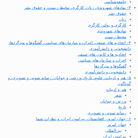
جامعه‌شناسی
۳- نهادهای شهروندی، زنان، کارگری، محیط زیست، و حقوق بشر
حقوق بشر
زنان
کارگری و بولتن کارگری
نهادهای شهروندی
محیط زیست
۴- اتحادیه های صنفی، احزاب و سازمان‌های سیاسی، گفتگوها و میزگردها،
دانشجویی و دانش‌آموزی
اتحادیه ها و کانون های صنفی
احزاب و سازمان‌های سیاسی
گفتگوها و میزگردها
دانشجویی و دانش‌آموزی
۵- هنر و ادبیات، علوم، تاریخ، ورزشی و جوانان، رسانه صوتی و تصویری، و
گوناگون
هنر و ادبیات
شعر
ورزش و جوانان
تاریخ
رسانه صوتی و تصویری
۶- جهان امروز، افغانستان، پیرامون ایران، و نظرات شما
جهان امروز
بین‌المللی
پیرامون ایران