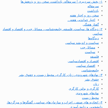
۱- بخش سردبیری | سرمقاله، یادداشت، سخن روز و پژوهش‌ها
سرمقاله
یادداشت
سخن روز و اخبار هفته
اخبار خواندنی هفته…
گفتار هفتگی
۲- دیدگاه ها، سیاست، فلسفه، جامعه‌شناسی، مسائل چپ، و اقتصاد و اقتصاد
سیاسی
دیدگاه‌ها
سیاست و اندیشه سیاسی
مسائل چپ
سیاست
فلسفه
اقتصـاد و اقتصاد‌سیاسی
اقتصاد سیاسی
جامعه‌شناسی
۳- نهادهای شهروندی، زنان، کارگری، محیط زیست، و حقوق بشر
حقوق بشر
زنان
کارگری و بولتن کارگری
نهادهای شهروندی
محیط زیست
۴- اتحادیه های صنفی، احزاب و سازمان‌های سیاسی، گفتگوها و میزگردها،
دانشجویی و دانش‌آموزی