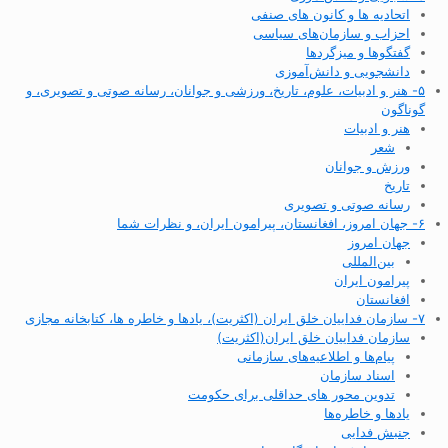
اتحادیه ها و کانون های صنفی
احزاب و سازمان‌های سیاسی
گفتگوها و میزگردها
دانشجویی و دانش‌آموزی
۵- هنر و ادبیات، علوم، تاریخ، ورزشی و جوانان، رسانه صوتی و تصویری، و
گوناگون
هنر و ادبیات
شعر
ورزش و جوانان
تاریخ
رسانه صوتی و تصویری
۶- جهان امروز، افغانستان، پیرامون ایران، و نظرات شما
جهان امروز
بین‌المللی
پیرامون ایران
افغانستان
۷- سازمان فداییان خلق ایران (اکثریت)، یادها و خاطره ها، کتابخانه مجازی
سازمان فداییان خلق ایران(اکثریت)
پیام‌ها و اطلاعیه‌های سازمانی
اسناد سازمان
تدوین محور های حداقلی برای حکومت
یادها و خاطره‌ها
جنبش فدایی