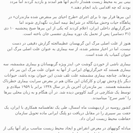
بینی ببر به محیط زیست هشدار دادیم آنها هم آمدند و بازدید کردند اما مردد
بودند که چه اقدامی باید انجام دهند.»
این ببرها قرار بود تا برای اجرای «طرح احیای ببر منقرض شده مازندران» در
پناهگاه حیات وحش میانکاله در شرایط نیمه اسارت نگهداری شوند اما
خبرگزاریهای داخلی ایران، اعلام کردند که یکی از این ببرها صبح پنجشنبه ۱۰ دی
(۳۱ دسامبر) پس از تحمل یک دوره بیماری تنفسی جان باخته است.
هنوز از علت اصلی مرگ این گربهسان عظیمالجثه گزارش دقیقی در دست
نیست، اما در اخبار منتشر شده، از سه بیماری به عنوان علت اصلی مرگ این
حیوان کمیاب یاد شده است.
بیماری ناشی از خوردن گوشت خر، ایدز ویژه گربهسانان و بیماری مشمشه، سه
بیماری هستند که خبرگزاریهای ایرانی از آنها به عنوان علت مرگ این ببر نام
بردهاند. چنانچه بیماری مشمشه علت تلف شدن این حیوان بوده باشد، حیوانات
دیگر باغ وحش تهران و کارکنان این مکان هم در معرض سرایت بیماری خطرناک
مشمشه هستند. ببر مازندران آخرین بار در سال ۱۳۳۸ برابر با ۱۹۵۹ میلادی و
توسط یک شکارچی در گنبد کاووس دیده شد. در آن هنگام و به زبان محلی ببرها
را “شیر سرخ” مینامیدند.
کشور روسیه در اردیبهشت ماه امسال، طی یک تفاهمنامه همکاری با ایران، یک
جفت ببر سیبری را در مقابل دریافت دو پلنگ ایرانی ماده تحویل سازمان
حفاظت محیط زیست ایران داد.
مبادله گونههای در معرض انقراض و ایجاد محیط زیست مناسب برای آنها یکی از