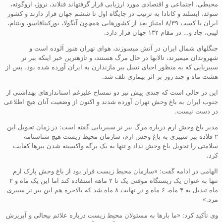
محیطی، اجتماعی و اقتصادی مورد ارزیابی قرار گرفتهاند فنلاند، نروژ، اروگوئه،
سوئد، ایسلند و کانادا به ترتیب در جایگاه اول تا ششم جهان قرار دارند و کشور
ایران با کسب ۸/۳۹ امتیاز بعد از کشورهایی همچون آنگولا، بورکینافاسو، ویتنام،
لیبی، چاد و… در مقام ۱۳۲ جهان قرار دارد.
جنگلهای شمال ایران در آتش میسوزند، هوای تهران هنوز آلوده است و
شهروندان میمیرند، تالابها در حال مرگ هستند، و تازهترین خبر اینکه ببر نر
سیبریایی که به منظور احیای نسل ببر مازندارن به ایران آورده شده بود، پس از
هشت ماه و چند روز بر اثر بیماری تلف شد.
این در حالی است که چندی پیش نیز دو تمساح علیرغم استاندارهای بهداشتی از
جنوب ایران به باغ وحش تهران آورده شدند و اکنون از وضعیت آنان هیچ اطلاعی
در دست نیست.
مدیر باغ وحش ارم درباره مرگ ببر نر سیبریایی گفته است: در زمان تحویل این
۲ قلاده ببر سیبری به باغ وحش ارم، سازمان محیط زیست هیچ شناسنامه
سلامتی را تحویل باغ وحش نداد و تنها به یک برگه واکسینه شدن ببرها کفایت
کرد.
الهامی در ادامه گفت: «سازمان محیط زیست قرار بود از باغ وحش پارک ارم
تنها به عنوان یک زیستگاه موقتی یک تا ۲ ماهه استفاده کند اما این یک ماه و ۲
ماه تبدیل به ۴ ماه، ۶ ماه و در نهایت ۸ ماه شد که بالاخره هم این ببر نر سیبری
مرد.»
وی تأکید کرد: «ما بارها به مسئولان محیط زیست درباره علائم بیحالی و آبریزش