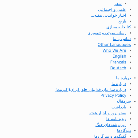
شعر
علمی و اجتماعی
اخبار خواندنی هفته…
تاریخ
کتابخانه مجازی
رسانه صوتی و تصویری
تماس با ما
Other Languages
Who We Are
English
Francais
Deutsch
درباره ما
درباره ما
درباره سازمان فداییان خلق ایران(اکثریت)
Privacy Policy
سرمقاله
یادداشت
سخن روز و اخبار هفته
ویژه نامه ها
روزنوشته‌های جنگ
دیدگاه‌ها
گفتگوها و میزگردها