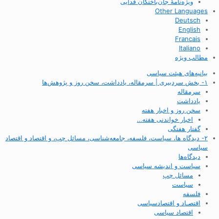
ویژه‌نامهٔ جان‌باختگان فدایی
Other Languages
Deutsch
English
Francais
Italiano
مطالب ویژه
بیانیه‌های هیئت سیاسی
۱- بخش سردبیری | سرمقاله، یادداشت، سخن روز و پژوهش‌ها
سرمقاله
یادداشت
سخن روز و اخبار هفته
اخبار خواندنی هفته…
گفتار هفتگی
۲- دیدگاه ها، سیاست، فلسفه، جامعه‌شناسی، مسائل چپ، و اقتصاد و اقتصاد
سیاسی
دیدگاه‌ها
سیاست و اندیشه سیاسی
مسائل چپ
سیاست
فلسفه
اقتصـاد و اقتصاد‌سیاسی
اقتصاد سیاسی