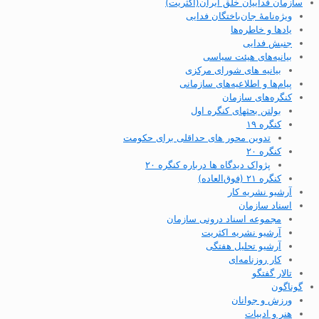
سازمان فداییان خلق ایران(اکثریت)
ویژه‌نامهٔ جان‌باختگان فدایی
یادها و خاطره‌ها
جنبش فدایی
بیانیه‌های هیئت سیاسی
بیانیه های شورای مرکزی
پیام‌ها و اطلاعیه‌های سازمانی
کنگره‌های سازمان
بولتن بحثهای کنگره اول
کنگره ۱۹
تدوین محور های حداقلی برای حکومت
کنگره ۲۰
پژواک دیدگاه ها درباره کنگره ۲۰
کنگره ۲۱ (فوق‌العاده)
آرشیو نشریه کار
اسناد سازمان
مجموعه اسناد درونی سازمان
آرشیو نشریه اکثریت
آرشیو تحلیل هفتگی
کار روزنامه‌ای
تالار گفتگو
گوناگون
ورزش و جوانان
هنر و ادبیات