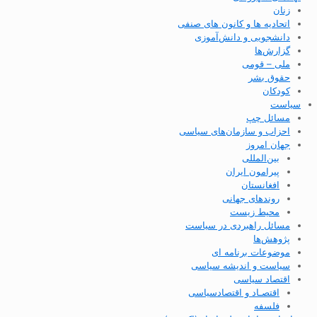
زنان
اتحادیه ها و کانون های صنفی
دانشجویی و دانش‌آموزی
گزارش‌ها
ملی – قومی
حقوق بشر
کودکان
سیاست
مسائل چپ
احزاب و سازمان‌های سیاسی
جهان امروز
بین‌المللی
پیرامون ایران
افغانستان
روندهای جهانی
محیط زیست
مسائل راهبردی در سیاست
پژوهش‌ها
موضوعات برنامه ای
سیاست و اندیشه سیاسی
اقتصاد سیاسی
اقتصـاد و اقتصاد‌سیاسی
فلسفه