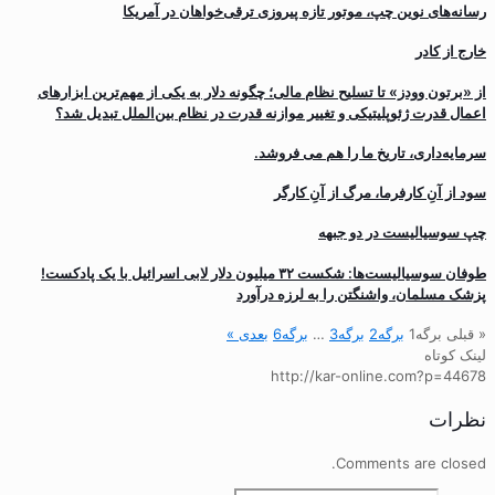
رسانه‌های نوین چپ، موتور تازه پیروزی ترقی‌خواهان در آمریکا
خارج از کادر
از «برتون وودز» تا تسلیح نظام مالی؛ چگونه دلار به یکی از مهم‌ترین ابزارهای
اعمال قدرت ژئوپلیتیکی و تغییر موازنه قدرت در نظام بین‌الملل تبدیل شد؟
سرمایه‌داری، تاریخ ما را هم می فروشد.
سود از آنِ کارفرما، مرگ از آنِ کارگر
چپ سوسیالیست در دو جبهه
طوفان سوسیالیست‌ها: شکست ۳۲ میلیون دلار لابی اسرائیل با یک پادکست!
پزشک مسلمان، واشنگتن را به لرزه درآورد
« قبلی
برگه
1
برگه
2
برگه
3
…
برگه
6
بعدی »
لینک کوتاه
http://kar-online.com?p=44678
نظرات
Comments are closed.