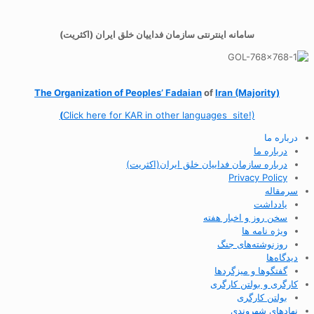
سامانه اینترنتی سازمان فداییان خلق ایران (اکثریت)
The Organization of
Peoples’ Fadaian
of
Iran (Majority)
(
Click here for KAR in other languages site!)
درباره ما
درباره ما
درباره سازمان فداییان خلق ایران(اکثریت)
Privacy Policy
سرمقاله
یادداشت
سخن روز و اخبار هفته
ویژه نامه ها
روزنوشته‌های جنگ
دیدگاه‌ها
گفتگوها و میزگردها
کارگری و بولتن کارگری
بولتن کارگری
نهادهای شهروندی