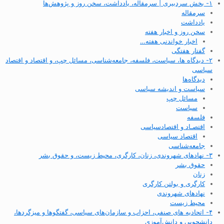
۱- بخش سردبیری | سرمقاله، یادداشت، سخن روز و پژوهش‌ها
سرمقاله
یادداشت
سخن روز و اخبار هفته
اخبار خواندنی هفته…
گفتار هفتگی
۲- دیدگاه ها، سیاست، فلسفه، جامعه‌شناسی، مسائل چپ، و اقتصاد و اقتصاد
سیاسی
دیدگاه‌ها
سیاست و اندیشه سیاسی
مسائل چپ
سیاست
فلسفه
اقتصـاد و اقتصاد‌سیاسی
اقتصاد سیاسی
جامعه‌شناسی
۳- نهادهای شهروندی، زنان، کارگری، محیط زیست، و حقوق بشر
حقوق بشر
زنان
کارگری و بولتن کارگری
نهادهای شهروندی
محیط زیست
۴- اتحادیه های صنفی، احزاب و سازمان‌های سیاسی، گفتگوها و میزگردها،
دانشجویی و دانش‌آموزی