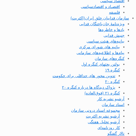
اقتصاد سیاسی
اقتصـاد و اقتصاد‌سیاسی
فلسفه
سازمان فداییان خلق ایران(اکثریت)
ویژه‌نامهٔ جان‌باختگان فدایی
یادها و خاطره‌ها
جنبش فدایی
بیانیه‌های هیئت سیاسی
بیانیه های شورای مرکزی
پیام‌ها و اطلاعیه‌های سازمانی
کنگره‌های سازمان
بولتن بحثهای کنگره اول
کنگره ۱۹
تدوین محور های حداقلی برای حکومت
کنگره ۲۰
پژواک دیدگاه ها درباره کنگره ۲۰
کنگره ۲۱ (فوق‌العاده)
آرشیو نشریه کار
اسناد سازمان
مجموعه اسناد درونی سازمان
آرشیو نشریه اکثریت
آرشیو تحلیل هفتگی
کار روزنامه‌ای
تالار گفتگو