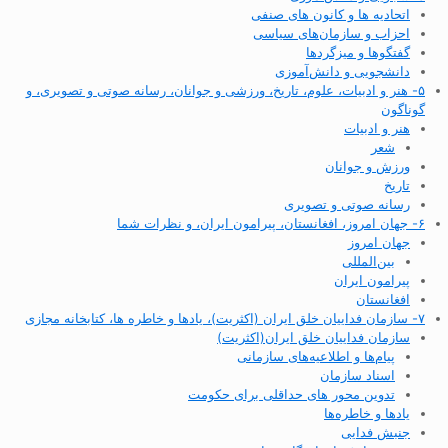
اتحادیه ها و کانون های صنفی
احزاب و سازمان‌های سیاسی
گفتگوها و میزگردها
دانشجویی و دانش‌آموزی
۵- هنر و ادبیات، علوم، تاریخ، ورزشی و جوانان، رسانه صوتی و تصویری، و
گوناگون
هنر و ادبیات
شعر
ورزش و جوانان
تاریخ
رسانه صوتی و تصویری
۶- جهان امروز، افغانستان، پیرامون ایران، و نظرات شما
جهان امروز
بین‌المللی
پیرامون ایران
افغانستان
۷- سازمان فداییان خلق ایران (اکثریت)، یادها و خاطره ها، کتابخانه مجازی
سازمان فداییان خلق ایران(اکثریت)
پیام‌ها و اطلاعیه‌های سازمانی
اسناد سازمان
تدوین محور های حداقلی برای حکومت
یادها و خاطره‌ها
جنبش فدایی