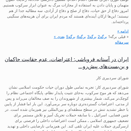
متهمان و پایان دادن به استفاده از مجازات مرگ به عنوان ابزار سرکوب هستیم.
امروز دفاع از حق حیات، دفاع از صلح و دفاع از آزادی، سه مطالبه جدا از هم
نیستند؛ این‌ها ارکان آینده‌ای هستند که مردم ایران برای آن هزینه‌های سنگینی
پرداخته‌اند.
ادامه »
« قبلی
برگه
1
برگه
2
برگه
3
برگه
4
برگه
5
بعدی »
سرمقاله
ایران در آستانه فروپاشی: اعتراضات، عدم حقانیت حاکمان
و بن‌بست‌های پیش‌رو…
شورای سردبیری کار
شورای سردبیری کار: تجربه تمامی طول دوران حیات حکومت اسلامی نشان
می‌دهد که هر موج سرکوب، به‌جای تثبیت پایدار نظام، پایگاه اجتماعی نظام را
کوچک‌تر می‌کند، شمار بیشتری از شهروندان را به صف مخالفان می‌راند و پس
از مدتی، اعتراضات گسترده‌تری دوباره سر برمی‌آورد. این بار اما فشار از پایین
با خطر تشدید تنش در سطح منطقه‌ای و بین‌المللی نیز هم‌زمان شده است. در
چنین فضایی، اسرائیل ـ با سابقه حملات تحریک آمیز و تلاش مستمر برای
تضعیف جمهوری اسلامی ـ ممکن است اعتراضات داخلی را فرصتی برای
ازسرگیری حملات علیه ایران تلقی کند. این هم‌زمانی نارضایتی داخلی و تهدید