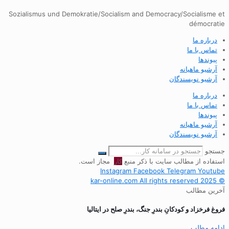
Sozialismus und Demokratie/Socialism and Democracy/Socialisme et
démocratie
درباره ما
تماس با ما
پیوندها
آرشیو ماهیانه
آرشیو نویسندگان
درباره ما
تماس با ما
پیوندها
آرشیو ماهیانه
آرشیو نویسندگان
جستجو
استفاده از مطالب سایت با ذکر منبع
کار
مجاز است.
Instagram
Facebook
Telegram
Youtube
© 2025 kar-online.com All rights reserved
آخرین مطالب
فروغ فرخزاد و کودکانِ بندرِ جنگ، بندرِ صلح در ایتالیا
ادامه مطلب