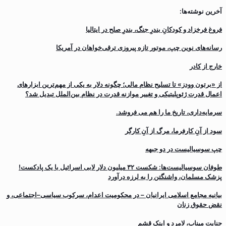
آخرین نوشته‌ها:
فروغ فرخزاد و کودکانِ بندرِ جنگ، بندرِ صلح در ایتالیا
رسانه‌های نوین چپ، موتور تازه پیروزی ترقی‌خواهان در آمریکا
خارج از کادر
از «برتون وودز» تا تسلیح نظام مالی؛ چگونه دلار به یکی از مهم‌ترین ابزارهای
اعمال قدرت ژئوپلیتیکی و تغییر موازنه قدرت در نظام بین‌الملل تبدیل شد؟
سرمایه‌داری، تاریخ ما را هم می فروشد.
سود از آنِ کارفرما، مرگ از آنِ کارگر
چپ سوسیالیست در دو جبهه
طوفان سوسیالیست‌ها: شکست ۳۲ میلیون دلار لابی اسرائیل با یک پادکست!
پزشک مسلمان، واشنگتن را به لرزه درآورد
بیانیه مجامع اسلامی ایرانیان – در محکومیت اعدام، سرکوب سیاسی–اجتماعی، و
نقض حقوق زنان
جنایت میناب، لامرد و اینک قشم