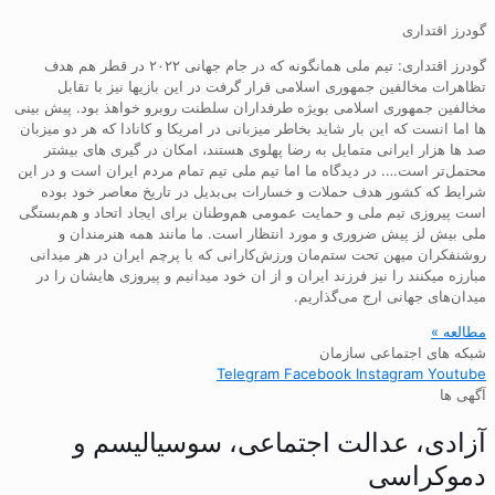
گودرز اقتداری
گودرز اقتداری: تیم ملی همانگونه که در جام جهانی ۲۰۲۲ در قطر هم هدف
تظاهرات مخالفین جمهوری اسلامی قرار گرفت در این بازیها نیز با تقابل
مخالفین جمهوری اسلامی بویژه طرفداران سلطنت روبرو خواهذ بود. پیش بینی
ها اما انست که این بار شاید بخاطر میزبانی در امریکا و کانادا که هر دو میزبان
صد ها هزار ایرانی متمایل به رضا پهلوی هستند، امکان در گیری های بیشتر
محتمل‌تر است…. در دیدگاه ما اما تیم ملی تیم تمام مردم ایران است و در این
شرایط که کشور هدف حملات و خسارات بی‌بدیل در تاریخ معاصر خود بوده
است پیروزی تیم ملی و حمایت عمومی هم‌وطنان برای ایجاد اتحاد و هم‌بستگی
ملی بیش لز پیش ضروری و مورد انتظار است. ما مانند همه هنرمندان و
روشنفکران میهن تحت ستم‌مان ورزش‌کارانی که با پرچم ایران در هر میدانی
مبارزه میکنند را نیز فرزند ایران و از ان خود میدانیم و پیروزی هایشان را در
میدان‌های جهانی ارج می‌گذاریم.
مطالعه »
شبکه های اجتماعی سازمان
Telegram
Facebook
Instagram
Youtube
آگهی ها
آزادی، عدالت اجتماعی، سوسیالیسم و
دموکراسی