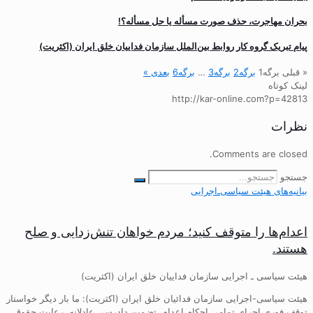
بحران مهاجرت‌، حذف صورت مسأله یا حل مسأله؟!
پیام تبریک گروه کار روابط بین‌الملل سازمان فداییان خلق ایران (اکثریت)
« قبلی
برگه
1
برگه
2
برگه
3
…
برگه
6
بعدی »
لینک کوتاه
http://kar-online.com?p=42813
نظرات
Comments are closed.
جستجو
بیانیه‌های هیئت‌ سیاسی‌ـ‌اجرایی
اعدام‌ها را متوقف کنید؛ مردم خواهان تنش‌زدایی و صلح
هستند.
هیئت سیاسی ـ اجرایی سازمان فداییان خلق ایران (اکثریت)
هیئت سیاسی-اجرایی سازمان فدائیان خلق ایران (اکثریت): ما بار دیگر خواستار
توقف فوری اجرای تمامی احکام اعدام، تضمین دادرسی عادلانه، رعایت حقوق