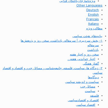
ویژه‌نامهٔ جان‌باختگان فدایی
Other Languages
Deutsch
English
Francais
Italiano
مطالب ویژه
بیانیه‌های هیئت سیاسی
۱- بخش سردبیری | سرمقاله، یادداشت، سخن روز و پژوهش‌ها
سرمقاله
یادداشت
سخن روز و اخبار هفته
اخبار خواندنی هفته…
گفتار هفتگی
۲- دیدگاه ها، سیاست، فلسفه، جامعه‌شناسی، مسائل چپ، و اقتصاد و اقتصاد
سیاسی
دیدگاه‌ها
سیاست و اندیشه سیاسی
مسائل چپ
سیاست
فلسفه
اقتصـاد و اقتصاد‌سیاسی
اقتصاد سیاسی