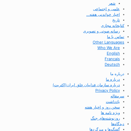
شعر
علمی و اجتماعی
اخبار خواندنی هفته…
تاریخ
کتابخانه مجازی
رسانه صوتی و تصویری
تماس با ما
Other Languages
Who We Are
English
Francais
Deutsch
درباره ما
درباره ما
درباره سازمان فداییان خلق ایران(اکثریت)
Privacy Policy
سرمقاله
یادداشت
سخن روز و اخبار هفته
ویژه نامه ها
روزنوشته‌های جنگ
دیدگاه‌ها
گفتگوها و میزگردها