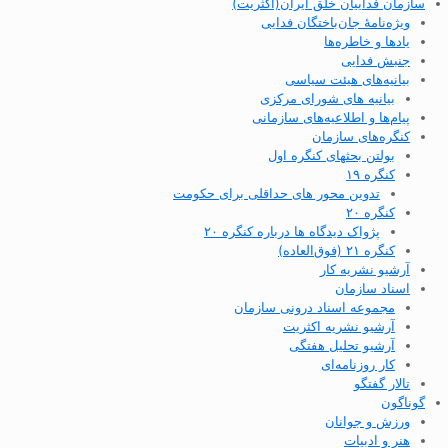
سازمان فداییان خلق ایران(اکثریت)
ویژه‌نامهٔ جان‌باختگان فدایی
یادها و خاطره‌ها
جنبش فدایی
بیانیه‌های هیئت سیاسی
بیانیه های شورای مرکزی
پیام‌ها و اطلاعیه‌های سازمانی
کنگره‌های سازمان
بولتن بحثهای کنگره اول
کنگره ۱۹
تدوین محور های حداقلی برای حکومت
کنگره ۲۰
پژواک دیدگاه ها درباره کنگره ۲۰
کنگره ۲۱ (فوق‌العاده)
آرشیو نشریه کار
اسناد سازمان
مجموعه اسناد درونی سازمان
آرشیو نشریه اکثریت
آرشیو تحلیل هفتگی
کار روزنامه‌ای
تالار گفتگو
گوناگون
ورزش و جوانان
هنر و ادبیات