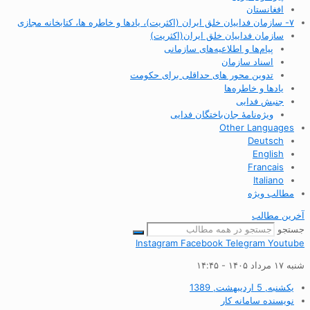
افغانستان
۷- سازمان فداییان خلق ایران (اکثریت)، یادها و خاطره ها، کتابخانه مجازی
سازمان فداییان خلق ایران(اکثریت)
پیام‌ها و اطلاعیه‌های سازمانی
اسناد سازمان
تدوین محور های حداقلی برای حکومت
یادها و خاطره‌ها
جنبش فدایی
ویژه‌نامهٔ جان‌باختگان فدایی
Other Languages
Deutsch
English
Francais
Italiano
مطالب ویژه
آخرین مطالب
جستجو
Instagram
Facebook
Telegram
Youtube
شنبه ۱۷ مرداد ۱۴۰۵ - ۱۴:۴۵
یکشنبه, 5 اردیبهشت, 1389
نویسنده
سامانه کار