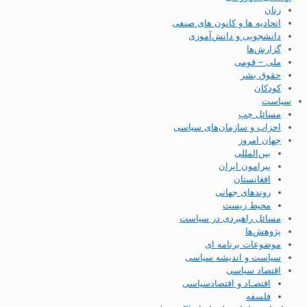
زنان
اتحادیه ها و کانون های صنفی
دانشجویی و دانش‌آموزی
گزارش‌ها
ملی – قومی
حقوق بشر
کودکان
سیاست
مسائل چپ
احزاب و سازمان‌های سیاسی
جهان امروز
بین‌المللی
پیرامون ایران
افغانستان
روندهای جهانی
محیط زیست
مسائل راهبردی در سیاست
پژوهش‌ها
موضوعات برنامه ای
سیاست و اندیشه سیاسی
اقتصاد سیاسی
اقتصـاد و اقتصاد‌سیاسی
فلسفه