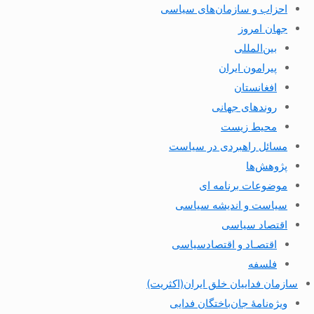
احزاب و سازمان‌های سیاسی
جهان امروز
بین‌المللی
پیرامون ایران
افغانستان
روندهای جهانی
محیط زیست
مسائل راهبردی در سیاست
پژوهش‌ها
موضوعات برنامه ای
سیاست و اندیشه سیاسی
اقتصاد سیاسی
اقتصـاد و اقتصاد‌سیاسی
فلسفه
سازمان فداییان خلق ایران(اکثریت)
ویژه‌نامهٔ جان‌باختگان فدایی