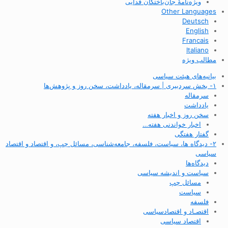
ویژه‌نامهٔ جان‌باختگان فدایی
Other Languages
Deutsch
English
Francais
Italiano
مطالب ویژه
بیانیه‌های هیئت سیاسی
۱- بخش سردبیری | سرمقاله، یادداشت، سخن روز و پژوهش‌ها
سرمقاله
یادداشت
سخن روز و اخبار هفته
اخبار خواندنی هفته…
گفتار هفتگی
۲- دیدگاه ها، سیاست، فلسفه، جامعه‌شناسی، مسائل چپ، و اقتصاد و اقتصاد
سیاسی
دیدگاه‌ها
سیاست و اندیشه سیاسی
مسائل چپ
سیاست
فلسفه
اقتصـاد و اقتصاد‌سیاسی
اقتصاد سیاسی