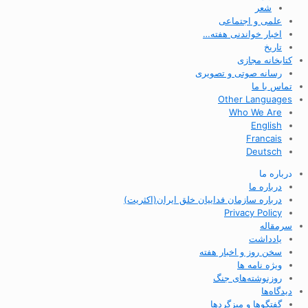
شعر
علمی و اجتماعی
اخبار خواندنی هفته…
تاریخ
کتابخانه مجازی
رسانه صوتی و تصویری
تماس با ما
Other Languages
Who We Are
English
Francais
Deutsch
درباره ما
درباره ما
درباره سازمان فداییان خلق ایران(اکثریت)
Privacy Policy
سرمقاله
یادداشت
سخن روز و اخبار هفته
ویژه نامه ها
روزنوشته‌های جنگ
دیدگاه‌ها
گفتگوها و میزگردها