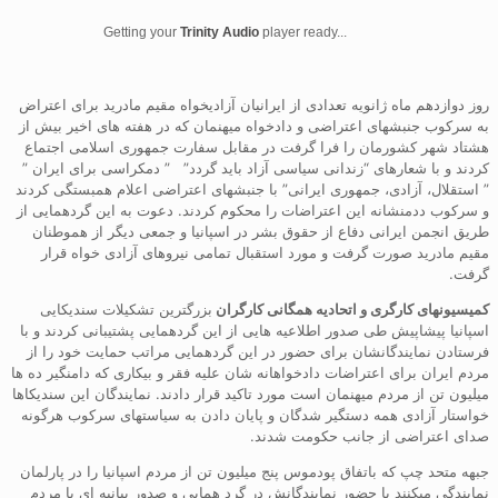
Getting your
Trinity Audio
player ready...
روز دوازدهم ماه ژانویه تعدادی از ایرانیان آزادیخواه مقیم مادرید برای اعتراض
به سرکوب جنبشهای اعتراضی و دادخواه میهنمان که در هفته های اخیر بیش از
هشتاد شهر کشورمان را فرا گرفت در مقابل سفارت جمهوری اسلامی اجتماع
کردند و با شعارهای “زندانی سیاسی آزاد باید گردد” ” دمکراسی برای ایران ”
” استقلال، آزادی، جمهوری ایرانی” با جنبشهای اعتراضی اعلام همبستگی کردند
و سرکوب ددمنشانه این اعتراضات را محکوم کردند. دعوت به این گردهمایی از
طریق انجمن ایرانی دفاع از حقوق بشر در اسپانیا و جمعی دیگر از هموطنان
مقیم مادرید صورت گرفت و مورد استقبال تمامی نیروهای آزادی خواه قرار
گرفت.
کمیسیونهای کارگری و اتحادیه همگانی کارگران
بزرگترین تشکیلات سندیکایی
اسپانیا پیشاپیش طی صدور اطلاعیه هایی از این گردهمایی پشتیبانی کردند و با
فرستادن نمایندگانشان برای حضور در این گردهمایی مراتب حمایت خود را از
مردم ایران برای اعتراضات دادخواهانه شان علیه فقر و بیکاری که دامنگیر ده ها
میلیون تن از مردم میهنمان است مورد تاکید قرار دادند. نمایندگان این سندیکاها
خواستار آزادی همه دستگیر شدگان و پایان دادن به سیاستهای سرکوب هرگونه
صدای اعتراضی از جانب حکومت شدند.
جبهه متحد چپ که باتفاق پودموس پنج میلیون تن از مردم اسپانیا را در پارلمان
نمایندگی میکنند با حضور نمایندگانش در گرد همایی و صدور بیانیه ای با مردم