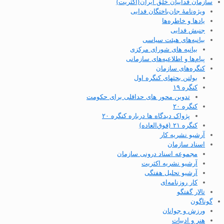
سازمان فداییان خلق ایران(اکثریت)
ویژه‌نامهٔ جان‌باختگان فدایی
یادها و خاطره‌ها
جنبش فدایی
بیانیه‌های هیئت سیاسی
بیانیه های شورای مرکزی
پیام‌ها و اطلاعیه‌های سازمانی
کنگره‌های سازمان
بولتن بحثهای کنگره اول
کنگره ۱۹
تدوین محور های حداقلی برای حکومت
کنگره ۲۰
پژواک دیدگاه ها درباره کنگره ۲۰
کنگره ۲۱ (فوق‌العاده)
آرشیو نشریه کار
اسناد سازمان
مجموعه اسناد درونی سازمان
آرشیو نشریه اکثریت
آرشیو تحلیل هفتگی
کار روزنامه‌ای
تالار گفتگو
گوناگون
ورزش و جوانان
هنر و ادبیات