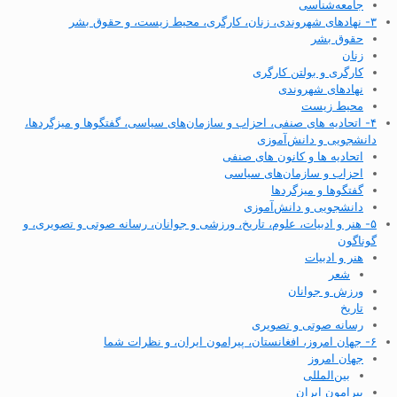
جامعه‌شناسی
۳- نهادهای شهروندی، زنان، کارگری، محیط زیست، و حقوق بشر
حقوق بشر
زنان
کارگری و بولتن کارگری
نهادهای شهروندی
محیط زیست
۴- اتحادیه های صنفی، احزاب و سازمان‌های سیاسی، گفتگوها و میزگردها،
دانشجویی و دانش‌آموزی
اتحادیه ها و کانون های صنفی
احزاب و سازمان‌های سیاسی
گفتگوها و میزگردها
دانشجویی و دانش‌آموزی
۵- هنر و ادبیات، علوم، تاریخ، ورزشی و جوانان، رسانه صوتی و تصویری، و
گوناگون
هنر و ادبیات
شعر
ورزش و جوانان
تاریخ
رسانه صوتی و تصویری
۶- جهان امروز، افغانستان، پیرامون ایران، و نظرات شما
جهان امروز
بین‌المللی
پیرامون ایران