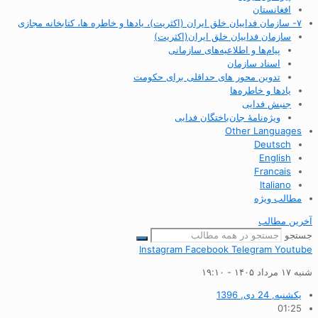
افغانستان
۷- سازمان فداییان خلق ایران (اکثریت)، یادها و خاطره ها، کتابخانه مجازی
سازمان فداییان خلق ایران(اکثریت)
پیام‌ها و اطلاعیه‌های سازمانی
اسناد سازمان
تدوین محور های حداقلی برای حکومت
یادها و خاطره‌ها
جنبش فدایی
ویژه‌نامهٔ جان‌باختگان فدایی
Other Languages
Deutsch
English
Francais
Italiano
مطالب ویژه
آخرین مطالب
جستجو
Instagram
Facebook
Telegram
Youtube
شنبه ۱۷ مرداد ۱۴۰۵ - ۱۹:۱۰
یکشنبه, 24 دی, 1396
01:25