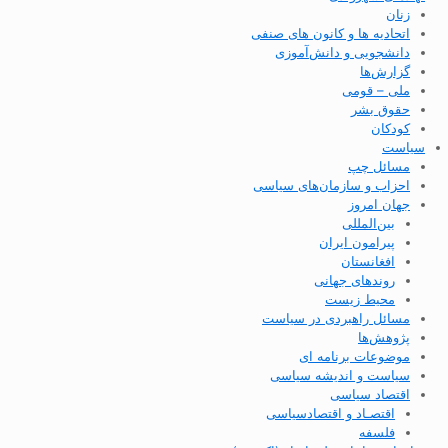
زنان
اتحادیه ها و کانون های صنفی
دانشجویی و دانش‌آموزی
گزارش‌ها
ملی – قومی
حقوق بشر
کودکان
سیاست
مسائل چپ
احزاب و سازمان‌های سیاسی
جهان امروز
بین‌المللی
پیرامون ایران
افغانستان
روندهای جهانی
محیط زیست
مسائل راهبردی در سیاست
پژوهش‌ها
موضوعات برنامه ای
سیاست و اندیشه سیاسی
اقتصاد سیاسی
اقتصـاد و اقتصاد‌سیاسی
فلسفه