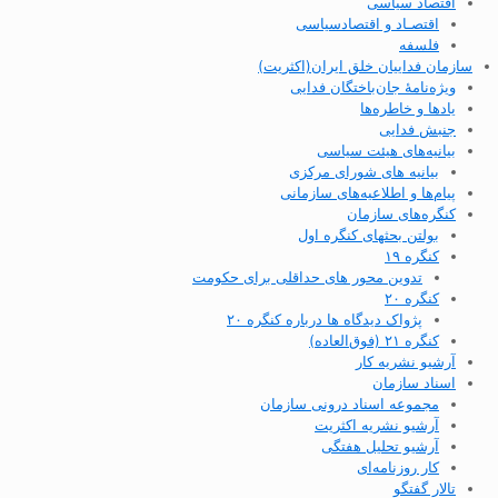
اقتصاد سیاسی
اقتصـاد و اقتصاد‌سیاسی
فلسفه
سازمان فداییان خلق ایران(اکثریت)
ویژه‌نامهٔ جان‌باختگان فدایی
یادها و خاطره‌ها
جنبش فدایی
بیانیه‌های هیئت سیاسی
بیانیه های شورای مرکزی
پیام‌ها و اطلاعیه‌های سازمانی
کنگره‌های سازمان
بولتن بحثهای کنگره اول
کنگره ۱۹
تدوین محور های حداقلی برای حکومت
کنگره ۲۰
پژواک دیدگاه ها درباره کنگره ۲۰
کنگره ۲۱ (فوق‌العاده)
آرشیو نشریه کار
اسناد سازمان
مجموعه اسناد درونی سازمان
آرشیو نشریه اکثریت
آرشیو تحلیل هفتگی
کار روزنامه‌ای
تالار گفتگو