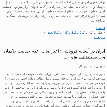
توقف فوری اجرای تمامی احکام اعدام، تضمین دادرسی عادلانه، رعایت حقوق
متهمان و پایان دادن به استفاده از مجازات مرگ به عنوان ابزار سرکوب هستیم.
امروز دفاع از حق حیات، دفاع از صلح و دفاع از آزادی، سه مطالبه جدا از هم
نیستند؛ این‌ها ارکان آینده‌ای هستند که مردم ایران برای آن هزینه‌های سنگینی
پرداخته‌اند.
ادامه »
« قبلی
برگه
1
برگه
2
برگه
3
برگه
4
برگه
5
بعدی »
سرمقاله
ایران در آستانه فروپاشی: اعتراضات، عدم حقانیت حاکمان
و بن‌بست‌های پیش‌رو…
شورای سردبیری کار
شورای سردبیری کار: تجربه تمامی طول دوران حیات حکومت اسلامی نشان
می‌دهد که هر موج سرکوب، به‌جای تثبیت پایدار نظام، پایگاه اجتماعی نظام را
کوچک‌تر می‌کند، شمار بیشتری از شهروندان را به صف مخالفان می‌راند و پس
از مدتی، اعتراضات گسترده‌تری دوباره سر برمی‌آورد. این بار اما فشار از پایین
با خطر تشدید تنش در سطح منطقه‌ای و بین‌المللی نیز هم‌زمان شده است. در
چنین فضایی، اسرائیل ـ با سابقه حملات تحریک آمیز و تلاش مستمر برای
تضعیف جمهوری اسلامی ـ ممکن است اعتراضات داخلی را فرصتی برای
ازسرگیری حملات علیه ایران تلقی کند. این هم‌زمانی نارضایتی داخلی و تهدید