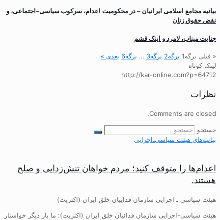
بیانیه مجامع اسلامی ایرانیان – در محکومیت اعدام، سرکوب سیاسی–اجتماعی، و
نقض حقوق زنان
جنایت میناب، لامرد و اینک قشم
« قبلی
برگه
1
برگه
2
برگه
3
…
برگه
6
بعدی »
لینک کوتاه
http://kar-online.com?p=64712
نظرات
Comments are closed.
جستجو
بیانیه‌های هیئت‌ سیاسی‌ـ‌اجرایی
اعدام‌ها را متوقف کنید؛ مردم خواهان تنش‌زدایی و صلح
هستند.
هیئت سیاسی ـ اجرایی سازمان فداییان خلق ایران (اکثریت)
هیئت سیاسی-اجرایی سازمان فدائیان خلق ایران (اکثریت): ما بار دیگر خواستار