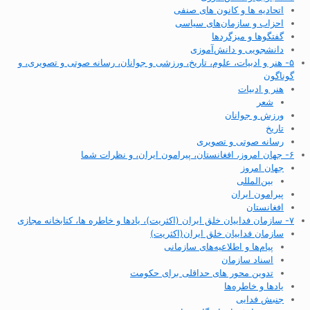
اتحادیه ها و کانون های صنفی
احزاب و سازمان‌های سیاسی
گفتگوها و میزگردها
دانشجویی و دانش‌آموزی
۵- هنر و ادبیات، علوم، تاریخ، ورزشی و جوانان، رسانه صوتی و تصویری، و
گوناگون
هنر و ادبیات
شعر
ورزش و جوانان
تاریخ
رسانه صوتی و تصویری
۶- جهان امروز، افغانستان، پیرامون ایران، و نظرات شما
جهان امروز
بین‌المللی
پیرامون ایران
افغانستان
۷- سازمان فداییان خلق ایران (اکثریت)، یادها و خاطره ها، کتابخانه مجازی
سازمان فداییان خلق ایران(اکثریت)
پیام‌ها و اطلاعیه‌های سازمانی
اسناد سازمان
تدوین محور های حداقلی برای حکومت
یادها و خاطره‌ها
جنبش فدایی