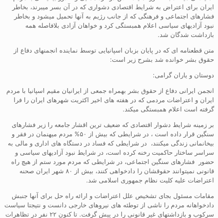
ایران برای اعتراض به شرایط اقتصادی دشواری که در آن بسر میبرند، بخاطر
فشارهای اجتماعی و فرهنگی که از جانب رژیم به آنها تحمیل میشود و بخاطر
نبود آزادیهای سیاسی اعلام همبستگی کرد و خواهان آزادی بلافاصله همه
بازداشت شدگان شد.
متن قطعنامه ای که در پایان بزبان اسپانیایی توسط نماینده انجمنهای دفاع از
حقوق بشر خوانده شد بشرح زیر است:
دوستان و یاران گرامی:
انجمن ایرانی دفاع از حقوق بشر بهمراه جمعی از ایرانیان مقیم اسپانیا با مردم
ایران و اعتراضات مردمی که در هفته های اخیر اکثریت شهرهای ایران را فرا
گرفته است اعلام همبستگی میکند.
بر زمینه شرایط دشوار اقتصادی که ضعیف ترین اقشار جامعه را زیر فشارهای
سنگین قرار داده است ، در شرایطی که بیش از ۵۰% مردم میهنمان در فقر و
بیخانمانی زندگی میکنند، در شرایطی که فساد در دستگاه های اداری و مالی به
سراسر ساختار حاکمیت رخنه کرده است، در شرایط نبود آزادیهای سیاسی و
حضور فشارهای سنگین اجتماعی، در شرایطی که مردم مورد ستم از هیچ راه
قانونی نمیتوانند حقوقشان را دادخواهی کنند، بیش از ۸۰ شهر ایران صحنه
اعتراضات علیه کلیت نظام جمهوری اسلامی شد.
مقامات مسئول بجای تشخیص علل اعتراضات و ارائه راه حل برای آنها جنبش
دادخواهانه مردم را ناشی از توطئه های نیروهای خارجی دانست و نتیجتا سیاست
سرکوب و بازداشتهای غیر قانونی را در پیش گرفت. تا کنون ۲۲ نفر در تظاهرات