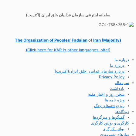
سامانه اینترنتی سازمان فداییان خلق ایران (اکثریت)
The Organization of
Peoples’ Fadaian
of
Iran (Majority)
(
Click here for KAR in other languages site!)
درباره ما
درباره ما
درباره سازمان فداییان خلق ایران(اکثریت)
Privacy Policy
سرمقاله
یادداشت
سخن روز و اخبار هفته
ویژه نامه ها
روزنوشته‌های جنگ
دیدگاه‌ها
گفتگوها و میزگردها
کارگری و بولتن کارگری
بولتن کارگری
نهادهای شهروندی