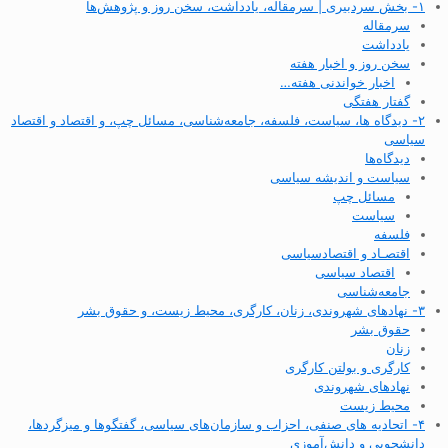
۱- بخش سردبیری | سرمقاله، یادداشت، سخن روز و پژوهش‌ها
سرمقاله
یادداشت
سخن روز و اخبار هفته
اخبار خواندنی هفته…
گفتار هفتگی
۲- دیدگاه ها، سیاست، فلسفه، جامعه‌شناسی، مسائل چپ، و اقتصاد و اقتصاد
سیاسی
دیدگاه‌ها
سیاست و اندیشه سیاسی
مسائل چپ
سیاست
فلسفه
اقتصـاد و اقتصاد‌سیاسی
اقتصاد سیاسی
جامعه‌شناسی
۳- نهادهای شهروندی، زنان، کارگری، محیط زیست، و حقوق بشر
حقوق بشر
زنان
کارگری و بولتن کارگری
نهادهای شهروندی
محیط زیست
۴- اتحادیه های صنفی، احزاب و سازمان‌های سیاسی، گفتگوها و میزگردها،
دانشجویی و دانش‌آموزی