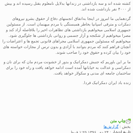
کشته شده اند و سه بازداشتی در زندانها بدلایل نامعلوم بقتل رسیده اند و بیش
از ۴۰۰۰ نفر بازداشت شده اند.
گردهمایی ما امروز در اینجا بەاتفاق انجمنهای دفاع از حقوق بشرو نیروهای
دمکرات و مترقی اسپانیا بخاطر همبستگی با مردم میهنمان است. از مسئولین
جمهوری اسلامی میخواهیم بازداشتی های تظاهرات اخیر را بلافاصله آزاد کند و
مصرا میخواهیم از شکنجه و آزار جسمی و روانی بازداشتی ها جلوگیری شود.
میخواهیم که مسئولین جمهوری اسلامی مجراهای قانونی تجمع ها و اعتراضات را
آنچنان فراهم کنند که مردم بتوانند با آزادی و بدون ترس از مجازات خواسته های
خود را بیان کرده و حقوق خود را صاحب شوند.
ما بر این باوریم که جنبش دمکراتیک و بدور از خشونت مردم مان که برای نان و
دمکراسی و عدالت بە خیابانها آمده است ادامه خواهد یافت و راه خود را برای
ساختمان جامعه ای مدنی و سکولار خواهد یافت.
زنده باد ایران دمکراتیک فردا.
چاپ متن
بخش :
گزارش‌ها
تاریخ انتشار
: ۲۴ دی, ۱۳۹۶ ۱:۲۵ ق٫ظ