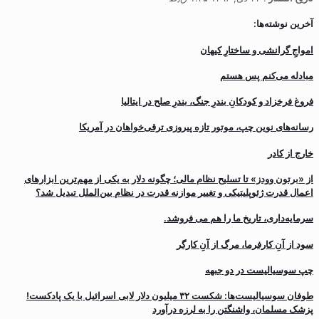
آخرین نوشته‌ها:
‌امواجِ گرانشی و ساختارِ کیهان
مبادله می‌کنم پس هستم
فروغ فرخزاد و کودکانِ بندرِ جنگ، بندرِ صلح در ایتالیا
رسانه‌های نوین چپ، موتور تازه پیروزی ترقی‌خواهان در آمریکا
خارج از کادر
از «برتون وودز» تا تسلیح نظام مالی؛ چگونه دلار به یکی از مهم‌ترین ابزارهای
اعمال قدرت ژئوپلیتیکی و تغییر موازنه قدرت در نظام بین‌الملل تبدیل شد؟
سرمایه‌داری، تاریخ ما را هم می فروشد.
سود از آنِ کارفرما، مرگ از آنِ کارگر
چپ سوسیالیست در دو جبهه
طوفان سوسیالیست‌ها: شکست ۳۲ میلیون دلار لابی اسرائیل با یک پادکست!
پزشک مسلمان، واشنگتن را به لرزه درآورد