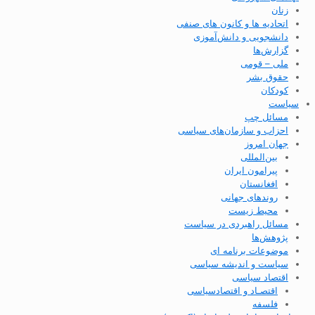
زنان
اتحادیه ها و کانون های صنفی
دانشجویی و دانش‌آموزی
گزارش‌ها
ملی – قومی
حقوق بشر
کودکان
سیاست
مسائل چپ
احزاب و سازمان‌های سیاسی
جهان امروز
بین‌المللی
پیرامون ایران
افغانستان
روندهای جهانی
محیط زیست
مسائل راهبردی در سیاست
پژوهش‌ها
موضوعات برنامه ای
سیاست و اندیشه سیاسی
اقتصاد سیاسی
اقتصـاد و اقتصاد‌سیاسی
فلسفه