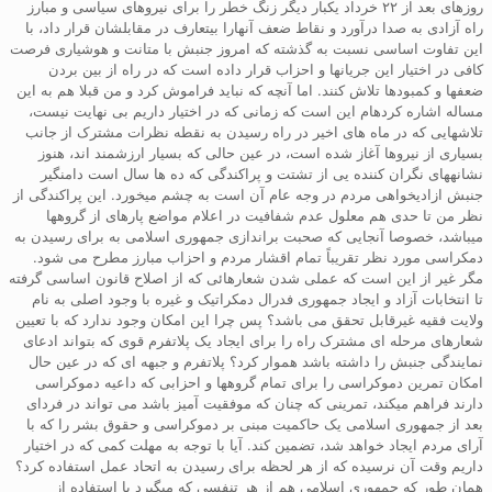
روزهای بعد از ۲۲ خرداد یکبار دیگر زنگ خطر را برای نیروهای سیاسی و مبارز
راه آزادی به صدا درآورد و نقاط ضعف آنهارا بیتعارف در مقابلشان قرار داد، با
این تفاوت اساسی نسبت به گذشته که امروز جنبش با متانت و هوشیاری فرصت
کافی در اختیار این جریانها و احزاب قرار داده است که در راه از بین بردن
ضعفها و کمبودها تلاش کنند. اما آنچه که نباید فراموش کرد و من قبلا هم به این
مساله اشاره کردهام این است که زمانی که در اختیار داریم بی نهایت نیست،
تلاشهایی که در ماه های اخیر در راه رسیدن به نقطه نظرات مشترک از جانب
بسیاری از نیروها آغاز شده است، در عین حالی که بسیار ارزشمند اند، هنوز
نشانههای نگران کننده یی از تشتت و پراکندگی که ده ها سال است دامنگیر
جنبش ازادیخواهی مردم در وجه عام آن است به چشم میخورد. این پراکندگی از
نظر من تا حدی هم معلول عدم شفافیت در اعلام مواضع پارهای از گروهها
میباشد، خصوصا آنجایی که صحبت براندازی جمهوری اسلامی به برای رسیدن به
دمکراسی مورد نظر تقریباً تمام اقشار مردم و احزاب مبارز مطرح می شود.
مگر غیر از این است که عملی شدن شعارهائی که از اصلاح قانون اساسی گرفته
تا انتخابات آزاد و ایجاد جمهوری فدرال دمکراتیک و غیره با وجود اصلی به نام
ولایت فقیه غیرقابل تحقق می باشد؟ پس چرا این امکان وجود ندارد که با تعیین
شعارهای مرحله ای مشترک راه را برای ایجاد یک پلاتفرم قوی که بتواند ادعای
نمایندگی جنبش را داشته باشد هموار کرد؟ پلاتفرم و جبهه ای که در عین حال
امکان تمرین دموکراسی را برای تمام گروهها و احزابی که داعیه دموکراسی
دارند فراهم میکند، تمرینی که چنان که موفقیت آمیز باشد می تواند در فردای
بعد از جمهوری اسلامی یک حاکمیت مبنی بر دموکراسی و حقوق بشر را که با
آرای مردم ایجاد خواهد شد، تضمین کند. آیا با توجه به مهلت کمی که در اختیار
داریم وقت آن نرسیده که از هر لحظه برای رسیدن به اتحاد عمل استفاده کرد؟
همان طور که جمهوری اسلامی هم از هر تنفسی که میگیرد با استفاده از