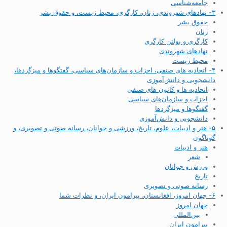
جامعه‌شناسی
۳- نهادهای شهروندی، زنان، کارگری، محیط زیست، و حقوق بشر
حقوق بشر
زنان
کارگری و بولتن کارگری
نهادهای شهروندی
محیط زیست
۴- اتحادیه های صنفی، احزاب و سازمان‌های سیاسی، گفتگوها و میزگردها،
دانشجویی و دانش‌آموزی
اتحادیه ها و کانون های صنفی
احزاب و سازمان‌های سیاسی
گفتگوها و میزگردها
دانشجویی و دانش‌آموزی
۵- هنر و ادبیات، علوم، تاریخ، ورزشی و جوانان، رسانه صوتی و تصویری، و
گوناگون
هنر و ادبیات
شعر
ورزش و جوانان
تاریخ
رسانه صوتی و تصویری
۶- جهان امروز، افغانستان، پیرامون ایران، و نظرات شما
جهان امروز
بین‌المللی
پیرامون ایران