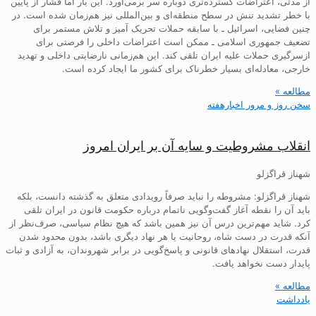
از مدتی، اعتراضات گسترده‌تری دوباره سر برمی‌آورد. این بار اما فشار از پایین
با خطر تشدید تنش در سطح منطقه‌ای و بین‌المللی نیز هم‌زمان شده است. در
چنین فضایی، اسرائیل ـ با سابقه حملات تحریک آمیز و تلاش مستمر برای
تضعیف جمهوری اسلامی ـ ممکن است اعتراضات داخلی را فرصتی برای
ازسرگیری حملات علیه ایران تلقی کند. این هم‌زمانی نارضایتی داخلی و تهدید
خارجی، معادله‌ای بسیار خطرناک برای کشور ما ایجاد کرده است.
مطالعه »
سخن روز و مرور اخبارهفته
انقلاب مشروطیت و سایه آن بر ایران امروز
شهناز قراگزلو
شهناز قراگزلو: مشروطه را نباید صرفاً رویدادی متعلق به گذشته دانست، بلکه
باید آن را نقطه آغاز گفت‌وگویی ناتمام درباره حکومت قانون در ایران تلقی
کرد. شاید مهم‌ترین درس آن نیز همین باشد که هیچ نظام سیاسی، صرف‌نظر از
آنکه قدرت در دست شاه، روحانیت یا هر نهاد دیگری باشد، بدون محدود شدن
قدرت، استقلال نهادهای قانونی و پاسخ‌گویی در برابر شهروندان، به آزادی و ثبات
پایدار دست نخواهد یافت.
مطالعه »
یادداشت