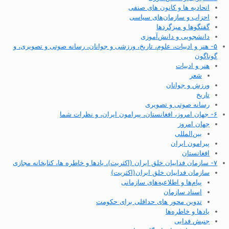
اتحادیه ها و کانون های صنفی
احزاب و سازمان‌های سیاسی
گفتگوها و میزگردها
دانشجویی و دانش‌آموزی
۵- هنر و ادبیات، علوم، تاریخ، ورزشی و جوانان، رسانه صوتی و تصویری، و
گوناگون
هنر و ادبیات
شعر
ورزش و جوانان
تاریخ
رسانه صوتی و تصویری
۶- جهان امروز، افغانستان، پیرامون ایران، و نظرات شما
جهان امروز
بین‌المللی
پیرامون ایران
افغانستان
۷- سازمان فداییان خلق ایران (اکثریت)، یادها و خاطره ها، کتابخانه مجازی
سازمان فداییان خلق ایران(اکثریت)
پیام‌ها و اطلاعیه‌های سازمانی
اسناد سازمان
تدوین محور های حداقلی برای حکومت
یادها و خاطره‌ها
جنبش فدایی