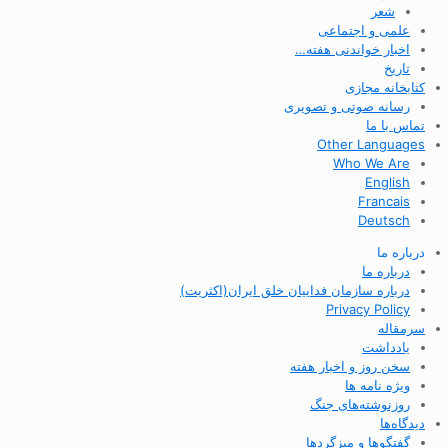
شعر
علمی و اجتماعی
اخبار خواندنی هفته…
تاریخ
کتابخانه مجازی
رسانه صوتی و تصویری
تماس با ما
Other Languages
Who We Are
English
Francais
Deutsch
درباره ما
درباره ما
درباره سازمان فداییان خلق ایران(اکثریت)
Privacy Policy
سرمقاله
یادداشت
سخن روز و اخبار هفته
ویژه نامه ها
روزنوشته‌های جنگ
دیدگاه‌ها
گفتگوها و میزگردها