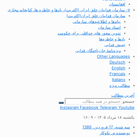
افغانستان
۷- سازمان فداییان خلق ایران (اکثریت)، یادها و خاطره ها، کتابخانه مجازی
سازمان فداییان خلق ایران(اکثریت)
پیام‌ها و اطلاعیه‌های سازمانی
اسناد سازمان
تدوین محور های حداقلی برای حکومت
یادها و خاطره‌ها
جنبش فدایی
ویژه‌نامهٔ جان‌باختگان فدایی
Other Languages
Deutsch
English
Francais
Italiano
مطالب ویژه
آخرین مطالب
جستجو
Instagram
Facebook
Telegram
Youtube
یکشنبه ۱۸ مرداد ۱۴۰۵ - ۱۶:۰۹
سه شنبه, 17 فروردین, 1389
نویسنده
م. نکوکار