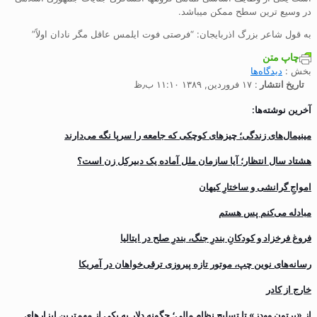
در وسیع ترین سطح ممکن میباشد.
به قول شاعر بزرگ اذربایجان: “فرصتی فوت ایلمس عاقل مگر نادان اولاً”
چاپ متن
بخش :
دیدگاه‌ها
تاریخ انتشار
: ۱۷ فروردین, ۱۳۸۹ ۱۱:۱۰ ب٫ظ
آخرین نوشته‌ها:
مینیمال‌های زندگی؛ چیزهای کوچکی که جامعه را سرپا نگه می‌دارند
هشتاد سال انتظار؛ آیا سازمان ملل آماده یک دبیرکل زن است؟
‌امواجِ گرانشی و ساختارِ کیهان
مبادله می‌کنم پس هستم
فروغ فرخزاد و کودکانِ بندرِ جنگ، بندرِ صلح در ایتالیا
رسانه‌های نوین چپ، موتور تازه پیروزی ترقی‌خواهان در آمریکا
خارج از کادر
از «برتون وودز» تا تسلیح نظام مالی؛ چگونه دلار به یکی از مهم‌ترین ابزارهای