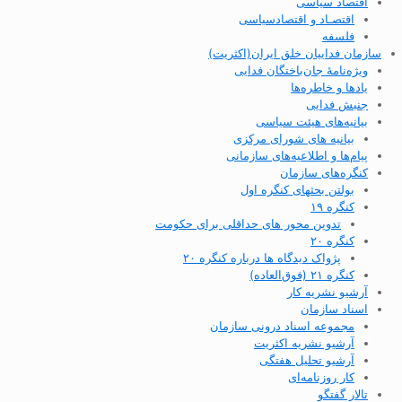
اقتصاد سیاسی
اقتصـاد و اقتصاد‌سیاسی
فلسفه
سازمان فداییان خلق ایران(اکثریت)
ویژه‌نامهٔ جان‌باختگان فدایی
یادها و خاطره‌ها
جنبش فدایی
بیانیه‌های هیئت سیاسی
بیانیه های شورای مرکزی
پیام‌ها و اطلاعیه‌های سازمانی
کنگره‌های سازمان
بولتن بحثهای کنگره اول
کنگره ۱۹
تدوین محور های حداقلی برای حکومت
کنگره ۲۰
پژواک دیدگاه ها درباره کنگره ۲۰
کنگره ۲۱ (فوق‌العاده)
آرشیو نشریه کار
اسناد سازمان
مجموعه اسناد درونی سازمان
آرشیو نشریه اکثریت
آرشیو تحلیل هفتگی
کار روزنامه‌ای
تالار گفتگو