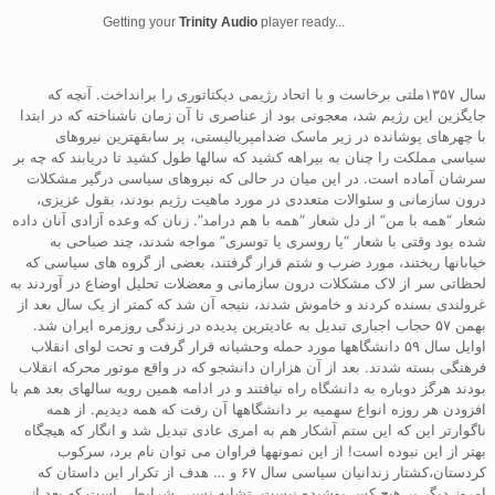
Getting your
Trinity Audio
player ready...
سال ۱۳۵۷ملتی برخاست و با اتحاد رژیمی دیکتاتوری را برانداخت. آنچه که
جایگزین این رژیم شد، معجونی بود از عناصری تا آن زمان ناشناخته که در ابتدا
با چهرهای پوشانده در زیر ماسک ضدامپریالیستی، پر سابقهترین نیروهای
سیاسی مملکت را چنان به بیراهه کشید که سالها طول کشید تا دریابند که چه بر
سرشان آماده است. در این میان در حالی که نیروهای سیاسی درگیر مشکلات
درون سازمانی و سئوالات متعددی در مورد ماهیت رژیم بودند، بقول عزیزی،
شعار “همه با من” از دل شعار “همه با هم درامد”. زنان که وعده آزادی آنان داده
شده بود وقتی با شعار “یا روسری یا توسری” مواجه شدند، چند صباحی به
خیابانها ریختند، مورد ضرب و شتم قرار گرفتند، بعضی از گروه های سیاسی که
لحظاتی سر از لاک مشکلات درون سازمانی و معضلات تحلیل اوضاع در آوردند به
غرولندی بسنده کردند و خاموش شدند، نتیجه آن شد که کمتر از یک سال بعد از
بهمن ۵۷ حجاب اجباری تبدیل به عادیترین پدیده در زندگی روزمره ایران شد.
اوایل سال ۵۹ دانشگاهها مورد حمله وحشیانه قرار گرفت و تحت لوای انقلاب
فرهنگی بسته شدند. بعد از آن هزاران دانشجو که در واقع موتور محرکه انقلاب
بودند هرگز دوباره به دانشگاه راه نیافتند و در ادامه همین رویه سالهای بعد هم با
افزودن هر روزه انواع سهمیه بر دانشگاهها آن رفت که همه دیدیم. از همه
ناگوارتر این که این ستم آشکار هم به امری عادی تبدیل شد و انگار که هیچگاه
بهتر از این نبوده است! از این نمونهها فراوان می توان نام برد، سرکوب
کردستان،کشتار زندانیان سیاسی سال ۶۷ و … هدف از تکرار این داستان که
امروز دیگر بر هیچ کس پوشیده نیست، تشابه نسبی شرایطی است که بعد از