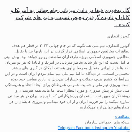
گل به‌خودی فیفا در دادن میزبانی جام جهانی به آمریکا و
کانادا و نادیده گرفتن تبعیض نسبت به تیم های شرکت
کننده…
گودرز اقتداری
گودرز اقتداری: تیم ملی همانگونه که در جام جهانی ۲۰۲۲ در قطر هم هدف
تظاهرات مخالفین جمهوری اسلامی قرار گرفت در این بازیها نیز با تقابل
مخالفین جمهوری اسلامی بویژه طرفداران سلطنت روبرو خواهذ بود. پیش بینی
ها اما انست که این بار شاید بخاطر میزبانی در امریکا و کانادا که هر دو میزبان
صد ها هزار ایرانی متمایل به رضا پهلوی هستند، امکان در گیری های بیشتر
محتمل‌تر است…. در دیدگاه ما اما تیم ملی تیم تمام مردم ایران است و در این
شرایط که کشور هدف حملات و خسارات بی‌بدیل در تاریخ معاصر خود بوده
است پیروزی تیم ملی و حمایت عمومی هم‌وطنان برای ایجاد اتحاد و هم‌بستگی
ملی بیش لز پیش ضروری و مورد انتظار است. ما مانند همه هنرمندان و
روشنفکران میهن تحت ستم‌مان ورزش‌کارانی که با پرچم ایران در هر میدانی
مبارزه میکنند را نیز فرزند ایران و از ان خود میدانیم و پیروزی هایشان را در
میدان‌های جهانی ارج می‌گذاریم.
مطالعه »
شبکه های اجتماعی سازمان
Telegram
Facebook
Instagram
Youtube