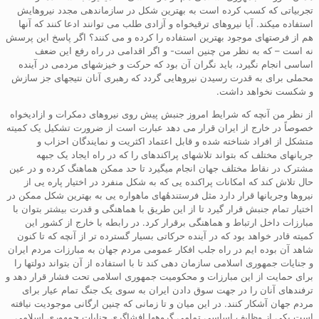
تجربیاتی که کسب کرده است به بهترین شکل در سازماندهی مجدد نیروهایش
استفاده میکند. آیا نیروهای ترقیخواه و آزادی طلب می توانند ادعا کنند که آنها
هم از فرصتهای موجود بهترین استفاده را کرده و می کنند؟ اگر پاسخ این پرسش
نه است – که به نظر من چنین است- و اگر اقدامی در راه رفع این ضعف
اساسی انجام نگیرد، باید نگران آن بود که حرکت و خیزشهای مردمی در آینده
محملی برای به قدرت رسیدن نیروهایی گردد که رهبری آنان نتیجهای جز سازش
و شکست نخواهد داشت.
از نظر من آنچه که شرایط امروز جنبش پیش روی نیروهای دمکرات و ازادیخواه
خصوصاً در خارج از ایران قرار می دهد عبارت است از ضرورت تشکیل یک کمیته
متشکل از افراد شناخته شده و قابل اعتماد اکثریت و نمایندگان احزاب و
جریانهای مختلف که بتواند تلاشهای پراکندهای را که در راه ایجاد یک جبهه
مشترک در نقاط مختلف جهان انجام میگیرد تا حد ممکن هماهنگ کرده و در عین
حال تلاش کند که امکانات پراکنده یی که به شکل منفرد در اختیار پاره یی از
نیروها وجریانها قرار دارد مثل فرستندهٔهای ماهواره یی به بهترین شکل ممکن در
اختیار تمام جنبش قرار گیرد تا از این طریق با هماهنگی و قدرت بیشتر بتوان با
مبارزات داخل ارتباط و هماهنگی برقرار کرد. در رابطه با خارج از کشور این
کمیته قادر خواهد بود که در آینده حرکاتی بسیار گسترده تر از آنچه که تا کنون
شاهد آن بوده ایم در راه جلب افکار عمومی مردم جهان به مبارزات مردم ایران
و جنایات جمهوری اسلامی سازمان دهی کند تا با استفاده از آن بتواند دولتها را
برای حمایت از این مبارزات و محکومیت جمهوری اسلامی تحت فشار قرار دهد و
ترفندهای آنان را در جهت سوق دادن ایران به سوی یک جنگ تمام عیار برای
مردم جهان آشکار کنند. در این میان و تا زمانی که چنین ارگانی موجودیت نیافته
است یکی از وظایف اساسی تمامی گروهها افشاگری جنایات جمهوری اسلامی