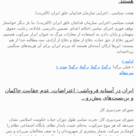
هستند.
هیئت سیاسی ـ اجرایی سازمان فداییان خلق ایران (اکثریت)
هیئت سیاسی-اجرایی سازمان فدائیان خلق ایران (اکثریت): ما بار دیگر خواستار
توقف فوری اجرای تمامی احکام اعدام، تضمین دادرسی عادلانه، رعایت حقوق
متهمان و پایان دادن به استفاده از مجازات مرگ به عنوان ابزار سرکوب هستیم.
امروز دفاع از حق حیات، دفاع از صلح و دفاع از آزادی، سه مطالبه جدا از هم
نیستند؛ این‌ها ارکان آینده‌ای هستند که مردم ایران برای آن هزینه‌های سنگینی
پرداخته‌اند.
ادامه »
« قبلی
برگه
1
برگه
2
برگه
3
برگه
4
برگه
5
بعدی »
سرمقاله
ایران در آستانه فروپاشی: اعتراضات، عدم حقانیت حاکمان
و بن‌بست‌های پیش‌رو…
شورای سردبیری کار
شورای سردبیری کار: تجربه تمامی طول دوران حیات حکومت اسلامی نشان
می‌دهد که هر موج سرکوب، به‌جای تثبیت پایدار نظام، پایگاه اجتماعی نظام را
کوچک‌تر می‌کند، شمار بیشتری از شهروندان را به صف مخالفان می‌راند و پس