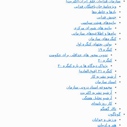
سازمان فداییان خلق ایران(اکثریت)
ویژه‌نامهٔ جان‌باختگان فدایی
یادها و خاطره‌ها
جنبش فدایی
بیانیه‌های هیئت سیاسی
بیانیه های شورای مرکزی
پیام‌ها و اطلاعیه‌های سازمانی
کنگره‌های سازمان
بولتن بحثهای کنگره اول
کنگره ۱۹
تدوین محور های حداقلی برای حکومت
کنگره ۲۰
پژواک دیدگاه ها درباره کنگره ۲۰
کنگره ۲۱ (فوق‌العاده)
آرشیو نشریه کار
اسناد سازمان
مجموعه اسناد درونی سازمان
آرشیو نشریه اکثریت
آرشیو تحلیل هفتگی
کار روزنامه‌ای
تالار گفتگو
گوناگون
ورزش و جوانان
هنر و ادبیات