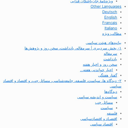
ویژه‌نامهٔ جان‌باختگان فدایی
Other Languages
Deutsch
English
Francais
Italiano
مطالب ویژه
بیانیه‌های هیئت سیاسی
۱- بخش سردبیری | سرمقاله، یادداشت، سخن روز و پژوهش‌ها
سرمقاله
یادداشت
سخن روز و اخبار هفته
اخبار خواندنی هفته…
گفتار هفتگی
۲- دیدگاه ها، سیاست، فلسفه، جامعه‌شناسی، مسائل چپ، و اقتصاد و اقتصاد
سیاسی
دیدگاه‌ها
سیاست و اندیشه سیاسی
مسائل چپ
سیاست
فلسفه
اقتصـاد و اقتصاد‌سیاسی
اقتصاد سیاسی