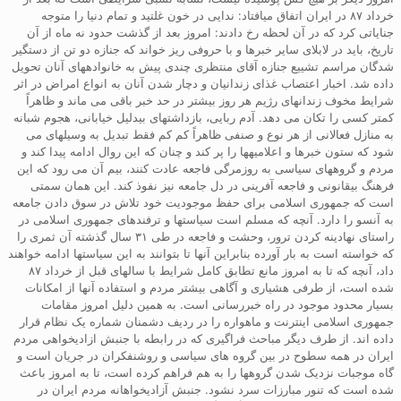
خرداد ۸۷ در ایران اتفاق میافتاد: ندایی در خون غلتید و تمام دنیا را متوجه
جنایاتی کرد که در آن لحظه رخ دادند: امروز بعد از گذشت حدود نه ماه از آن
تاریخ، باید در لابلای سایر خبرها و با حروفی ریز خواند که جنازه دو تن از دستگیر
شدگان مراسم تشییع جنازه آقای منتظری چندی پیش به خانوادههای آنان تحویل
داده شد. اخبار اعتصاب غذای زندانیان و دچار شدن آنان به انواع امراض در اثر
شرایط مخوف زندانهای رژیم هر روز بیشتر در حد خبر باقی می ماند و ظاهراً
کمتر کسی را تکان می دهد. آدم ربایی، بازداشتهای بیدلیل خیابانی، هجوم شبانه
به منازل فعالانی از هر نوع و صنفی ظاهراً کم کم فقط تبدیل به وسیلهای می
شود که ستون خبرها و اعلامیهها را پر کند و چنان که این روال ادامه پیدا کند و
مردم و گروههای سیاسی به روزمرگی فاجعه عادت کنند، بیم آن می رود که این
فرهنگ بیقانونی و فاجعه آفرینی در دل جامعه نیز نفوذ کند. این همان سمتی
است که جمهوری اسلامی برای حفظ موجودیت خود تلاش در سوق دادن جامعه
به آنسو را دارد. آنچه که مسلم است سیاستها و ترفندهای جمهوری اسلامی در
راستای نهادینه کردن ترور، وحشت و فاجعه در طی ۳۱ سال گذشته آن ثمری را
که خواسته است به بار آورده بنابراین آنها تا بتوانند به این سیاستها ادامه خواهند
داد، آنچه که تا به امروز مانع تطابق کامل شرایط با سالهای قبل از خرداد ۸۷
شده است، از طرفی هشیاری و آگاهی بیشتر مردم و استفاده آنها از امکانات
بسیار محدود موجود در راه خبررسانی است. به همین دلیل امروز مقامات
جمهوری اسلامی اینترنت و ماهواره را در ردیف دشمنان شماره یک نظام قرار
داده اند. از طرف دیگر مباحث فراگیری که در رابطه با جنبش ازادیخواهی مردم
ایران در همه سطوح در بین گروه های سیاسی و روشنفکران در جریان است و
گاه موجبات نزدیک شدن گروهها را به هم فراهم کرده است، تا به امروز باعث
شده است که تنور مبارزات سرد نشود. جنبش آزادیخواهانه مردم ایران در