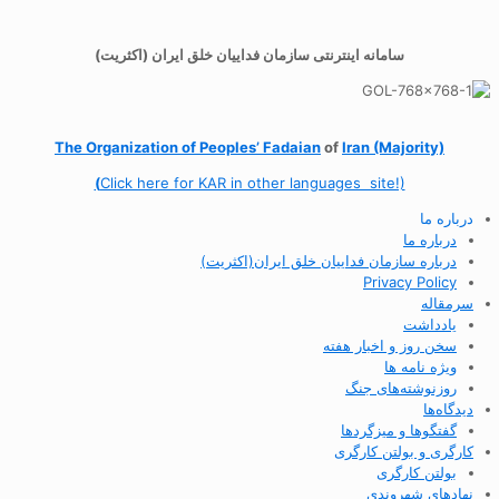
سامانه اینترنتی سازمان فداییان خلق ایران (اکثریت)
The Organization of
Peoples’ Fadaian
of
Iran (Majority)
(
Click here for KAR in other languages site!)
درباره ما
درباره ما
درباره سازمان فداییان خلق ایران(اکثریت)
Privacy Policy
سرمقاله
یادداشت
سخن روز و اخبار هفته
ویژه نامه ها
روزنوشته‌های جنگ
دیدگاه‌ها
گفتگوها و میزگردها
کارگری و بولتن کارگری
بولتن کارگری
نهادهای شهروندی