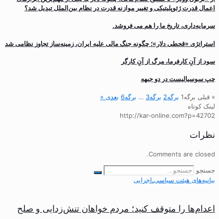
اعمال قدرت ژئوپلیتیکی و تغییر موازنه قدرت در نظام بین‌الملل تبدیل شد؟
سرمایه‌داری، تاریخ ما را هم می فروشد.
استراتژی «قحطی دلار»؛ چگونه جنگ مالی علیه ایران، زمینه‌ساز تجاوز نظامی شد
سود از آنِ کارفرما، مرگ از آنِ کارگر
چپ سوسیالیست در دو جبهه
« قبلی
برگه
1
برگه
2
برگه
3
…
برگه
6
بعدی »
لینک کوتاه
http://kar-online.com?p=42702
نظرات
Comments are closed.
جستجو
بیانیه‌های هیئت‌ سیاسی‌ـ‌اجرایی
اعدام‌ها را متوقف کنید؛ مردم خواهان تنش‌زدایی و صلح