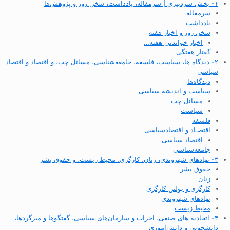
۱- بخش سردبیری | سرمقاله، یادداشت، سخن روز و پژوهش‌ها
سرمقاله
یادداشت
سخن روز و اخبار هفته
اخبار خواندنی هفته…
گفتار هفتگی
۲- دیدگاه ها، سیاست، فلسفه، جامعه‌شناسی، مسائل چپ، و اقتصاد و اقتصاد
سیاسی
دیدگاه‌ها
سیاست و اندیشه سیاسی
مسائل چپ
سیاست
فلسفه
اقتصـاد و اقتصاد‌سیاسی
اقتصاد سیاسی
جامعه‌شناسی
۳- نهادهای شهروندی، زنان، کارگری، محیط زیست، و حقوق بشر
حقوق بشر
زنان
کارگری و بولتن کارگری
نهادهای شهروندی
محیط زیست
۴- اتحادیه های صنفی، احزاب و سازمان‌های سیاسی، گفتگوها و میزگردها،
دانشجویی و دانش‌آموزی