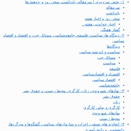
۱- بخش سردبیری | سرمقاله، یادداشت، سخن روز و پژوهش‌ها
سرمقاله
یادداشت
سخن روز و اخبار هفته
اخبار خواندنی هفته…
گفتار هفتگی
۲- دیدگاه ها، سیاست، فلسفه، جامعه‌شناسی، مسائل چپ، و اقتصاد و اقتصاد
سیاسی
دیدگاه‌ها
سیاست و اندیشه سیاسی
مسائل چپ
سیاست
فلسفه
اقتصـاد و اقتصاد‌سیاسی
اقتصاد سیاسی
جامعه‌شناسی
۳- نهادهای شهروندی، زنان، کارگری، محیط زیست، و حقوق بشر
حقوق بشر
زنان
کارگری و بولتن کارگری
نهادهای شهروندی
محیط زیست
۴- اتحادیه های صنفی، احزاب و سازمان‌های سیاسی، گفتگوها و میزگردها،
دانشجویی و دانش‌آموزی