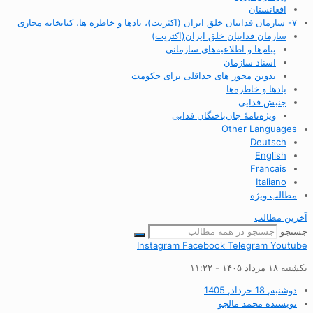
افغانستان
۷- سازمان فداییان خلق ایران (اکثریت)، یادها و خاطره ها، کتابخانه مجازی
سازمان فداییان خلق ایران(اکثریت)
پیام‌ها و اطلاعیه‌های سازمانی
اسناد سازمان
تدوین محور های حداقلی برای حکومت
یادها و خاطره‌ها
جنبش فدایی
ویژه‌نامهٔ جان‌باختگان فدایی
Other Languages
Deutsch
English
Francais
Italiano
مطالب ویژه
آخرین مطالب
جستجو
Instagram
Facebook
Telegram
Youtube
یکشنبه ۱۸ مرداد ۱۴۰۵ - ۱۱:۲۲
دوشنبه, 18 خرداد, 1405
نویسنده
محمد مالجو