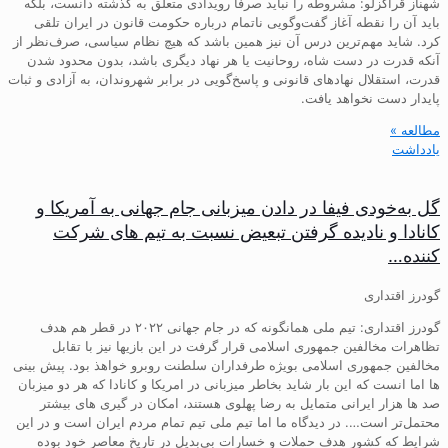
شهناز قراگزلو: مشروطه را نباید صرفاً رویدادی متعلق به گذشته دانست، بلکه
باید آن را نقطه آغاز گفت‌وگویی ناتمام درباره حکومت قانون در ایران تلقی
کرد. شاید مهم‌ترین درس آن نیز همین باشد که هیچ نظام سیاسی، صرف‌نظر از
آنکه قدرت در دست شاه، روحانیت یا هر نهاد دیگری باشد، بدون محدود شدن
قدرت، استقلال نهادهای قانونی و پاسخ‌گویی در برابر شهروندان، به آزادی و ثبات
پایدار دست نخواهد یافت.
مطالعه »
یادداشت
گل به‌خودی فیفا در دادن میزبانی جام جهانی به آمریکا و
کانادا و نادیده گرفتن تبعیض نسبت به تیم های شرکت
کننده…
گودرز اقتداری
گودرز اقتداری: تیم ملی همانگونه که در جام جهانی ۲۰۲۲ در قطر هم هدف
تظاهرات مخالفین جمهوری اسلامی قرار گرفت در این بازیها نیز با تقابل
مخالفین جمهوری اسلامی بویژه طرفداران سلطنت روبرو خواهذ بود. پیش بینی
ها اما انست که این بار شاید بخاطر میزبانی در امریکا و کانادا که هر دو میزبان
صد ها هزار ایرانی متمایل به رضا پهلوی هستند، امکان در گیری های بیشتر
محتمل‌تر است…. در دیدگاه ما اما تیم ملی تیم تمام مردم ایران است و در این
شرایط که کشور هدف حملات و خسارات بی‌بدیل در تاریخ معاصر خود بوده