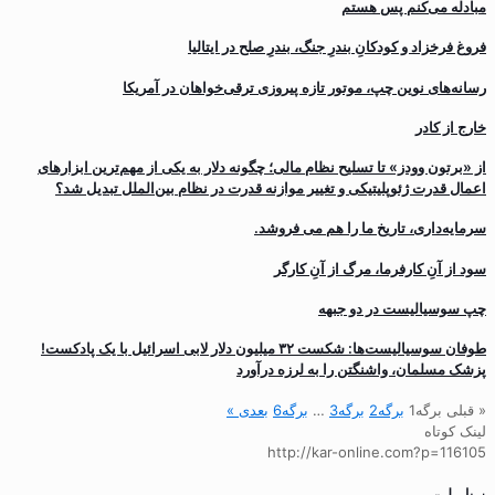
مبادله می‌کنم پس هستم
فروغ فرخزاد و کودکانِ بندرِ جنگ، بندرِ صلح در ایتالیا
رسانه‌های نوین چپ، موتور تازه پیروزی ترقی‌خواهان در آمریکا
خارج از کادر
از «برتون وودز» تا تسلیح نظام مالی؛ چگونه دلار به یکی از مهم‌ترین ابزارهای
اعمال قدرت ژئوپلیتیکی و تغییر موازنه قدرت در نظام بین‌الملل تبدیل شد؟
سرمایه‌داری، تاریخ ما را هم می فروشد.
سود از آنِ کارفرما، مرگ از آنِ کارگر
چپ سوسیالیست در دو جبهه
طوفان سوسیالیست‌ها: شکست ۳۲ میلیون دلار لابی اسرائیل با یک پادکست!
پزشک مسلمان، واشنگتن را به لرزه درآورد
« قبلی
برگه
1
برگه
2
برگه
3
…
برگه
6
بعدی »
لینک کوتاه
http://kar-online.com?p=116105