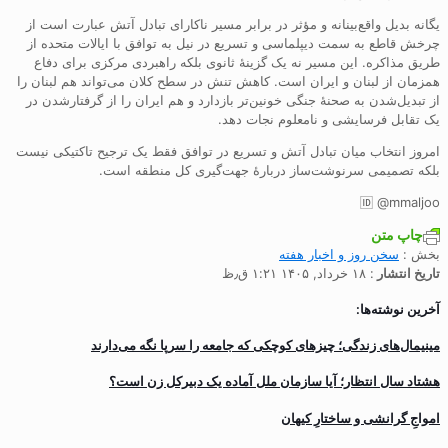
یگانه بدیل واقع‌بینانه و مؤثر در برابر مسیر ناکارای تبادل آتش عبارت است از
چرخش قاطع به سمت دیپلماسی و تسریع در نیل به توافق با ایالات متحده از
طریق مذاکره. این مسیر نه یک گزینۀ ثانوی بلکه راهبردی مرکزی برای دفاع
همزمان از لبنان و ایران است. کاهش تنش در سطح کلان می‌تواند هم لبنان را
از تبدیل‌شدن به صحنۀ جنگی خونین‌تر بازدارد و هم ایران را از گرفتارشدن در
یک تقابل فرسایشی و نامعلوم نجات دهد.
امروز انتخاب میان تبادل آتش و تسریع در توافق فقط یک ترجیح تاکتیکی نیست
بلکه تصمیمی سرنوشت‌ساز دربارۀ جهت‌گیری کل منطقه است.
🆔 @mmaljoo
چاپ متن
بخش :
سخن روز و اخبار هفته
تاریخ انتشار
: ۱۸ خرداد, ۱۴۰۵ ۱:۲۱ ق٫ظ
آخرین نوشته‌ها:
مینیمال‌های زندگی؛ چیزهای کوچکی که جامعه را سرپا نگه می‌دارند
هشتاد سال انتظار؛ آیا سازمان ملل آماده یک دبیرکل زن است؟
‌امواجِ گرانشی و ساختارِ کیهان