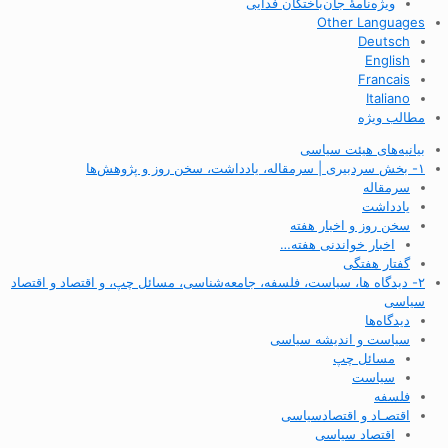
ویژه‌نامهٔ جان‌باختگان فدایی
Other Languages
Deutsch
English
Francais
Italiano
مطالب ویژه
بیانیه‌های هیئت سیاسی
۱- بخش سردبیری | سرمقاله، یادداشت، سخن روز و پژوهش‌ها
سرمقاله
یادداشت
سخن روز و اخبار هفته
اخبار خواندنی هفته…
گفتار هفتگی
۲- دیدگاه ها، سیاست، فلسفه، جامعه‌شناسی، مسائل چپ، و اقتصاد و اقتصاد
سیاسی
دیدگاه‌ها
سیاست و اندیشه سیاسی
مسائل چپ
سیاست
فلسفه
اقتصـاد و اقتصاد‌سیاسی
اقتصاد سیاسی