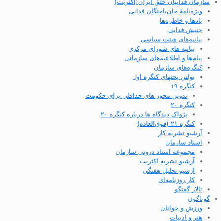
سازمان فداییان خلق ایران(اکثریت)
ویژه‌نامهٔ جان‌باختگان فدایی
یادها و خاطره‌ها
جنبش فدایی
بیانیه‌های هیئت سیاسی
بیانیه های شورای مرکزی
پیام‌ها و اطلاعیه‌های سازمانی
کنگره‌های سازمان
بولتن بحثهای کنگره اول
کنگره ۱۹
تدوین محور های حداقلی برای حکومت
کنگره ۲۰
پژواک دیدگاه ها درباره کنگره ۲۰
کنگره ۲۱ (فوق‌العاده)
آرشیو نشریه کار
اسناد سازمان
مجموعه اسناد درونی سازمان
آرشیو نشریه اکثریت
آرشیو تحلیل هفتگی
کار روزنامه‌ای
تالار گفتگو
گوناگون
ورزش و جوانان
هنر و ادبیات