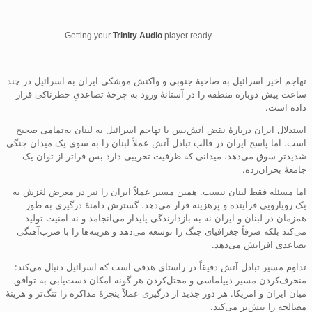
Getting your
Trinity Audio
player ready...
تهاجم اخیر اسرائیل به ضاحیۀ جنوبی و واکنش موشکی ایران به اسرائیل در چند
ساعت پیش دوباره منطقه را در آستانۀ ورود به چرخۀ تصاعدیِ خطرناکی قرار
داده است.
استدلال ایران دربارۀ نقض آتش‌بس با تهاجم اسرائیل به لبنان به‌تمامی صحیح
است. اما پاسخ ایران در قالب تبادل آتش عملاً لبنان را به سوی یک میدان جنگی
شدیدتر سوق می‌دهد، میدانی که ظرفیت تخریبی دارد بس فراتر از توان یک
جامعۀ بحران‌زده.
اما مسئله فقط لبنان نیست. همین مسیر عملاً ایران را نیز در معرض لغزش به
یک رویارویی فزاینده و پرهزینه قرار می‌دهد. گسترش دامنۀ درگیری به‌ طور
همزمان در لبنان و ایران نه به بازدارندگی پایدار می‌انجامد و نه امنیت تولید
می‌کند بلکه صرفاً جغرافیای جنگ را توسعه می‌دهد و هزینه‌ها را با ضرب‌آهنگی
تصاعدی افزایش می‌دهد.
تداوم مسیر تبادل آتش دقیقاً در راستای هدفی است که اسرائیل دنبال می‌کند:
منحرف‌کردن مسیر دیپلماسی و مختل‌کردن هر گونه امکان دست‌یابی به توافق
میان ایران و امریکا. هر دور جدید از درگیری عملاً پنجرۀ مذاکره را تنگ‌تر و هزینۀ
مصالحه را بیش‌تر می‌کند.