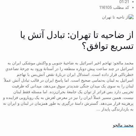
01:21
کد مطلب 116105
از ضاحیه تا تهران: تبادل آتش یا
تسریع توافق؟
محمد مالجو: تهاجم اخیر اسرائیل به ضاحیۀ جنوبی و واکنش موشکی ایران به
اسرائیل در چند ساعت پیش دوباره منطقه را در آستانۀ ورود به چرخۀ تصاعدیِ
خطرناکی قرار داده است. استدلال ایران دربارۀ نقض آتش‌بس با تهاجم
اسرائیل به لبنان به‌تمامی صحیح است. اما پاسخ ایران در قالب تبادل آتش عملاً
لبنان را به سوی یک میدان جنگی شدیدتر سوق می‌دهد، میدانی که ظرفیت
تخریبی دارد بس فراتر از توان یک جامعۀ بحران‌زده. اما مسئله فقط لبنان
نیست. همین مسیر عملاً ایران را نیز در معرض لغزش به یک رویارویی فزاینده و
پرهزینه قرار می‌دهد. گسترش دامنۀ درگیری به‌ طور همزمان در لبنان و ایران نه
به بازدارندگی پایدار ...
محمد مالجو