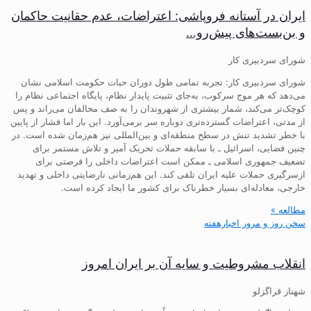
ایران در آستانه فروپاشی: اعتراضات، عدم حقانیت حاکمان
و بن‌بست‌های پیش‌رو…
شورای سردبیری کار
شورای سردبیری کار: تجربه تمامی طول دوران حیات حکومت اسلامی نشان
می‌دهد که هر موج سرکوب، به‌جای تثبیت پایدار نظام، پایگاه اجتماعی نظام را
کوچک‌تر می‌کند، شمار بیشتری از شهروندان را به صف مخالفان می‌راند و پس
از مدتی، اعتراضات گسترده‌تری دوباره سر برمی‌آورد. این بار اما فشار از پایین
با خطر تشدید تنش در سطح منطقه‌ای و بین‌المللی نیز هم‌زمان شده است. در
چنین فضایی، اسرائیل ـ با سابقه حملات تحریک آمیز و تلاش مستمر برای
تضعیف جمهوری اسلامی ـ ممکن است اعتراضات داخلی را فرصتی برای
ازسرگیری حملات علیه ایران تلقی کند. این هم‌زمانی نارضایتی داخلی و تهدید
خارجی، معادله‌ای بسیار خطرناک برای کشور ما ایجاد کرده است.
مطالعه »
سخن روز و مرور اخبارهفته
انقلاب مشروطیت و سایه آن بر ایران امروز
شهناز قراگزلو