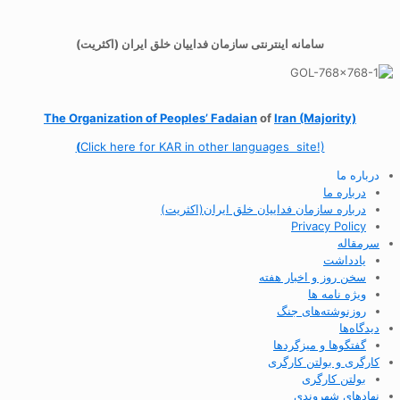
سامانه اینترنتی سازمان فداییان خلق ایران (اکثریت)
The Organization of
Peoples’ Fadaian
of
Iran (Majority)
(
Click here for KAR in other languages site!)
درباره ما
درباره ما
درباره سازمان فداییان خلق ایران(اکثریت)
Privacy Policy
سرمقاله
یادداشت
سخن روز و اخبار هفته
ویژه نامه ها
روزنوشته‌های جنگ
دیدگاه‌ها
گفتگوها و میزگردها
کارگری و بولتن کارگری
بولتن کارگری
نهادهای شهروندی