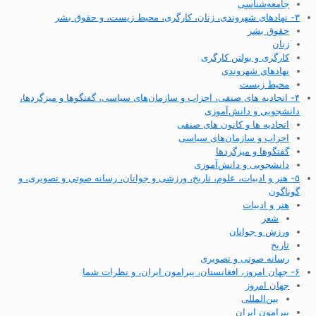
جامعه‌شناسی
۳- نهادهای شهروندی، زنان، کارگری، محیط زیست، و حقوق بشر
حقوق بشر
زنان
کارگری و بولتن کارگری
نهادهای شهروندی
محیط زیست
۴- اتحادیه های صنفی، احزاب و سازمان‌های سیاسی، گفتگوها و میزگردها،
دانشجویی و دانش‌آموزی
اتحادیه ها و کانون های صنفی
احزاب و سازمان‌های سیاسی
گفتگوها و میزگردها
دانشجویی و دانش‌آموزی
۵- هنر و ادبیات، علوم، تاریخ، ورزشی و جوانان، رسانه صوتی و تصویری، و
گوناگون
هنر و ادبیات
شعر
ورزش و جوانان
تاریخ
رسانه صوتی و تصویری
۶- جهان امروز، افغانستان، پیرامون ایران، و نظرات شما
جهان امروز
بین‌المللی
پیرامون ایران