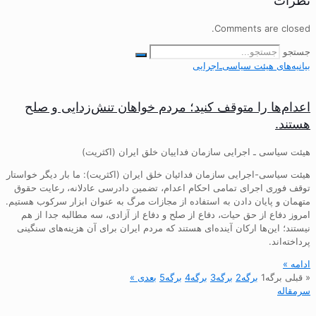
نظرات
Comments are closed.
جستجو
بیانیه‌های هیئت‌ سیاسی‌ـ‌اجرایی
اعدام‌ها را متوقف کنید؛ مردم خواهان تنش‌زدایی و صلح
هستند.
هیئت سیاسی ـ اجرایی سازمان فداییان خلق ایران (اکثریت)
هیئت سیاسی-اجرایی سازمان فدائیان خلق ایران (اکثریت): ما بار دیگر خواستار
توقف فوری اجرای تمامی احکام اعدام، تضمین دادرسی عادلانه، رعایت حقوق
متهمان و پایان دادن به استفاده از مجازات مرگ به عنوان ابزار سرکوب هستیم.
امروز دفاع از حق حیات، دفاع از صلح و دفاع از آزادی، سه مطالبه جدا از هم
نیستند؛ این‌ها ارکان آینده‌ای هستند که مردم ایران برای آن هزینه‌های سنگینی
پرداخته‌اند.
ادامه »
« قبلی
برگه
1
برگه
2
برگه
3
برگه
4
برگه
5
بعدی »
سرمقاله