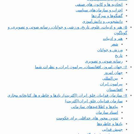
اتحادیه ها و کانون های صنفی
احزاب و سازمان‌های سیاسی
گفتگوها و میزگردها
دانشجویی و دانش‌آموزی
۵- هنر و ادبیات، علوم، تاریخ، ورزشی و جوانان، رسانه صوتی و تصویری، و
گوناگون
هنر و ادبیات
شعر
ورزش و جوانان
تاریخ
رسانه صوتی و تصویری
۶- جهان امروز، افغانستان، پیرامون ایران، و نظرات شما
جهان امروز
بین‌المللی
پیرامون ایران
افغانستان
۷- سازمان فداییان خلق ایران (اکثریت)، یادها و خاطره ها، کتابخانه مجازی
سازمان فداییان خلق ایران(اکثریت)
پیام‌ها و اطلاعیه‌های سازمانی
اسناد سازمان
تدوین محور های حداقلی برای حکومت
یادها و خاطره‌ها
جنبش فدایی