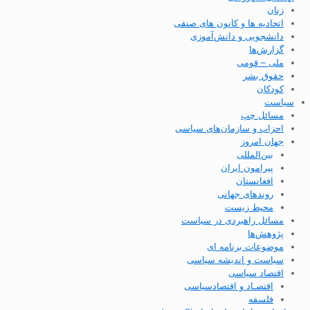
زنان
اتحادیه ها و کانون های صنفی
دانشجویی و دانش‌آموزی
گزارش‌ها
ملی – قومی
حقوق بشر
کودکان
سیاست
مسائل چپ
احزاب و سازمان‌های سیاسی
جهان امروز
بین‌المللی
پیرامون ایران
افغانستان
روندهای جهانی
محیط زیست
مسائل راهبردی در سیاست
پژوهش‌ها
موضوعات برنامه ای
سیاست و اندیشه سیاسی
اقتصاد سیاسی
اقتصـاد و اقتصاد‌سیاسی
فلسفه