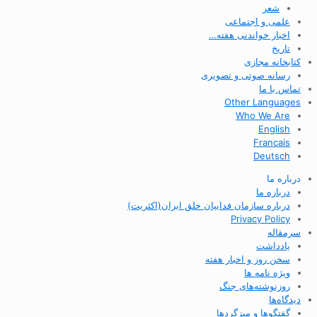
شعر
علمی و اجتماعی
اخبار خواندنی هفته…
تاریخ
کتابخانه مجازی
رسانه صوتی و تصویری
تماس با ما
Other Languages
Who We Are
English
Francais
Deutsch
درباره ما
درباره ما
درباره سازمان فداییان خلق ایران(اکثریت)
Privacy Policy
سرمقاله
یادداشت
سخن روز و اخبار هفته
ویژه نامه ها
روزنوشته‌های جنگ
دیدگاه‌ها
گفتگوها و میزگردها