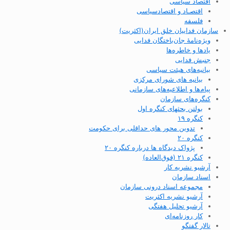
اقتصاد سیاسی
اقتصـاد و اقتصاد‌سیاسی
فلسفه
سازمان فداییان خلق ایران(اکثریت)
ویژه‌نامهٔ جان‌باختگان فدایی
یادها و خاطره‌ها
جنبش فدایی
بیانیه‌های هیئت سیاسی
بیانیه های شورای مرکزی
پیام‌ها و اطلاعیه‌های سازمانی
کنگره‌های سازمان
بولتن بحثهای کنگره اول
کنگره ۱۹
تدوین محور های حداقلی برای حکومت
کنگره ۲۰
پژواک دیدگاه ها درباره کنگره ۲۰
کنگره ۲۱ (فوق‌العاده)
آرشیو نشریه کار
اسناد سازمان
مجموعه اسناد درونی سازمان
آرشیو نشریه اکثریت
آرشیو تحلیل هفتگی
کار روزنامه‌ای
تالار گفتگو