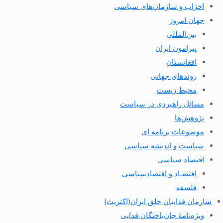
احزاب و سازمان‌های سیاسی
جهان امروز
بین‌المللی
پیرامون ایران
افغانستان
روندهای جهانی
محیط زیست
مسائل راهبردی در سیاست
پژوهش‌ها
موضوعات برنامه ای
سیاست و اندیشه سیاسی
اقتصاد سیاسی
اقتصـاد و اقتصاد‌سیاسی
فلسفه
سازمان فداییان خلق ایران(اکثریت)
ویژه‌نامهٔ جان‌باختگان فدایی