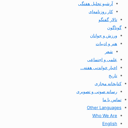
آرشیو تحلیل هفتگی
کار روزنامه‌ای
تالار گفتگو
گوناگون
ورزش و جوانان
هنر و ادبیات
شعر
علمی و اجتماعی
اخبار خواندنی هفته…
تاریخ
کتابخانه مجازی
رسانه صوتی و تصویری
تماس با ما
Other Languages
Who We Are
English