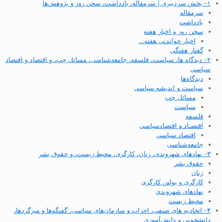
۱- بخش سردبیری | سرمقاله، یادداشت، سخن روز و پژوهش‌ها
سرمقاله
یادداشت
سخن روز و اخبار هفته
اخبار خواندنی هفته…
گفتار هفتگی
۲- دیدگاه ها، سیاست، فلسفه، جامعه‌شناسی، مسائل چپ، و اقتصاد و اقتصاد
سیاسی
دیدگاه‌ها
سیاست و اندیشه سیاسی
مسائل چپ
سیاست
فلسفه
اقتصـاد و اقتصاد‌سیاسی
اقتصاد سیاسی
جامعه‌شناسی
۳- نهادهای شهروندی، زنان، کارگری، محیط زیست، و حقوق بشر
حقوق بشر
زنان
کارگری و بولتن کارگری
نهادهای شهروندی
محیط زیست
۴- اتحادیه های صنفی، احزاب و سازمان‌های سیاسی، گفتگوها و میزگردها،
دانشجویی و دانش‌آموزی