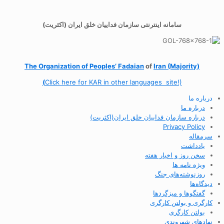
سامانه اینترنتی سازمان فداییان خلق ایران (اکثریت)
The Organization of
Peoples’ Fadaian
of
Iran (Majority)
(
Click here for KAR in other languages site!)
درباره ما
درباره ما
درباره سازمان فداییان خلق ایران(اکثریت)
Privacy Policy
سرمقاله
یادداشت
سخن روز و اخبار هفته
ویژه نامه ها
روزنوشته‌های جنگ
دیدگاه‌ها
گفتگوها و میزگردها
کارگری و بولتن کارگری
بولتن کارگری
نهادهای شهروندی