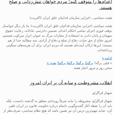
اعدام‌ها را متوقف کنید؛ مردم خواهان تنش‌زدایی و صلح
هستند.
هیئت سیاسی ـ اجرایی سازمان فداییان خلق ایران (اکثریت)
هیئت سیاسی-اجرایی سازمان فدائیان خلق ایران (اکثریت): ما بار دیگر خواستار
توقف فوری اجرای تمامی احکام اعدام، تضمین دادرسی عادلانه، رعایت حقوق
متهمان و پایان دادن به استفاده از مجازات مرگ به عنوان ابزار سرکوب هستیم.
امروز دفاع از حق حیات، دفاع از صلح و دفاع از آزادی، سه مطالبه جدا از هم
نیستند؛ این‌ها ارکان آینده‌ای هستند که مردم ایران برای آن هزینه‌های سنگینی
پرداخته‌اند.
ادامه »
« قبلی
برگه
1
برگه
2
برگه
3
برگه
4
برگه
5
بعدی »
سخن روز و مرور اخبار هفته
انقلاب مشروطیت و سایه آن بر ایران امروز
شهناز قراگزلو
شهناز قراگزلو: مشروطه را نباید صرفاً رویدادی متعلق به گذشته دانست، بلکه
باید آن را نقطه آغاز گفت‌وگویی ناتمام درباره حکومت قانون در ایران تلقی
کرد. شاید مهم‌ترین درس آن نیز همین باشد که هیچ نظام سیاسی، صرف‌نظر از