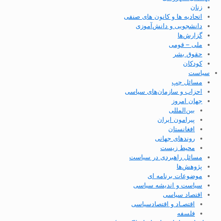
زنان
اتحادیه ها و کانون های صنفی
دانشجویی و دانش‌آموزی
گزارش‌ها
ملی – قومی
حقوق بشر
کودکان
سیاست
مسائل چپ
احزاب و سازمان‌های سیاسی
جهان امروز
بین‌المللی
پیرامون ایران
افغانستان
روندهای جهانی
محیط زیست
مسائل راهبردی در سیاست
پژوهش‌ها
موضوعات برنامه ای
سیاست و اندیشه سیاسی
اقتصاد سیاسی
اقتصـاد و اقتصاد‌سیاسی
فلسفه