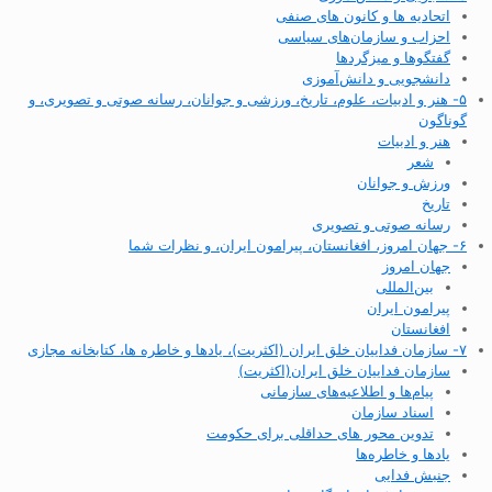
اتحادیه ها و کانون های صنفی
احزاب و سازمان‌های سیاسی
گفتگوها و میزگردها
دانشجویی و دانش‌آموزی
۵- هنر و ادبیات، علوم، تاریخ، ورزشی و جوانان، رسانه صوتی و تصویری، و
گوناگون
هنر و ادبیات
شعر
ورزش و جوانان
تاریخ
رسانه صوتی و تصویری
۶- جهان امروز، افغانستان، پیرامون ایران، و نظرات شما
جهان امروز
بین‌المللی
پیرامون ایران
افغانستان
۷- سازمان فداییان خلق ایران (اکثریت)، یادها و خاطره ها، کتابخانه مجازی
سازمان فداییان خلق ایران(اکثریت)
پیام‌ها و اطلاعیه‌های سازمانی
اسناد سازمان
تدوین محور های حداقلی برای حکومت
یادها و خاطره‌ها
جنبش فدایی