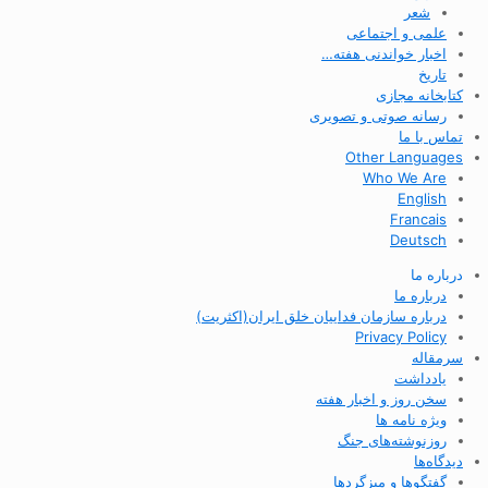
شعر
علمی و اجتماعی
اخبار خواندنی هفته…
تاریخ
کتابخانه مجازی
رسانه صوتی و تصویری
تماس با ما
Other Languages
Who We Are
English
Francais
Deutsch
درباره ما
درباره ما
درباره سازمان فداییان خلق ایران(اکثریت)
Privacy Policy
سرمقاله
یادداشت
سخن روز و اخبار هفته
ویژه نامه ها
روزنوشته‌های جنگ
دیدگاه‌ها
گفتگوها و میزگردها