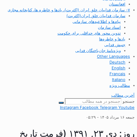
افغانستان
۷- سازمان فداییان خلق ایران (اکثریت)، یادها و خاطره ها، کتابخانه مجازی
سازمان فداییان خلق ایران(اکثریت)
پیام‌ها و اطلاعیه‌های سازمانی
اسناد سازمان
تدوین محور های حداقلی برای حکومت
یادها و خاطره‌ها
جنبش فدایی
ویژه‌نامهٔ جان‌باختگان فدایی
Other Languages
Deutsch
English
Francais
Italiano
مطالب ویژه
آخرین مطالب
جستجو
Instagram
Facebook
Telegram
Youtube
جمعه ۱۶ مرداد ۱۴۰۵ - ۰۵:۲۹
روز: دی ۲۳, ۱۳۹۱ (فرمت تاریخ