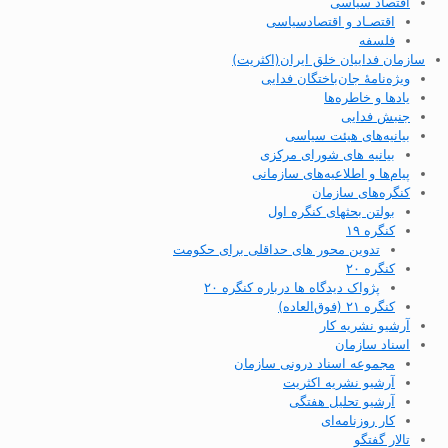
اقتصاد سیاسی
اقتصـاد و اقتصاد‌سیاسی
فلسفه
سازمان فداییان خلق ایران(اکثریت)
ویژه‌نامهٔ جان‌باختگان فدایی
یادها و خاطره‌ها
جنبش فدایی
بیانیه‌های هیئت سیاسی
بیانیه های شورای مرکزی
پیام‌ها و اطلاعیه‌های سازمانی
کنگره‌های سازمان
بولتن بحثهای کنگره اول
کنگره ۱۹
تدوین محور های حداقلی برای حکومت
کنگره ۲۰
پژواک دیدگاه ها درباره کنگره ۲۰
کنگره ۲۱ (فوق‌العاده)
آرشیو نشریه کار
اسناد سازمان
مجموعه اسناد درونی سازمان
آرشیو نشریه اکثریت
آرشیو تحلیل هفتگی
کار روزنامه‌ای
تالار گفتگو