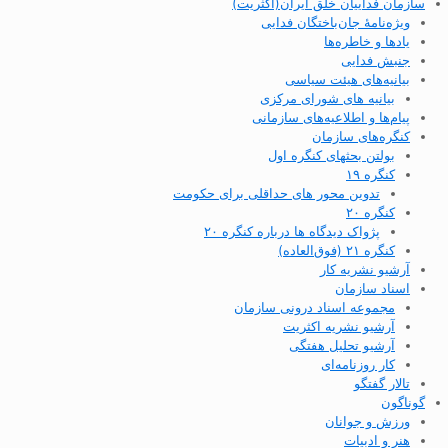
سازمان فداییان خلق ایران(اکثریت)
ویژه‌نامهٔ جان‌باختگان فدایی
یادها و خاطره‌ها
جنبش فدایی
بیانیه‌های هیئت سیاسی
بیانیه های شورای مرکزی
پیام‌ها و اطلاعیه‌های سازمانی
کنگره‌های سازمان
بولتن بحثهای کنگره اول
کنگره ۱۹
تدوین محور های حداقلی برای حکومت
کنگره ۲۰
پژواک دیدگاه ها درباره کنگره ۲۰
کنگره ۲۱ (فوق‌العاده)
آرشیو نشریه کار
اسناد سازمان
مجموعه اسناد درونی سازمان
آرشیو نشریه اکثریت
آرشیو تحلیل هفتگی
کار روزنامه‌ای
تالار گفتگو
گوناگون
ورزش و جوانان
هنر و ادبیات