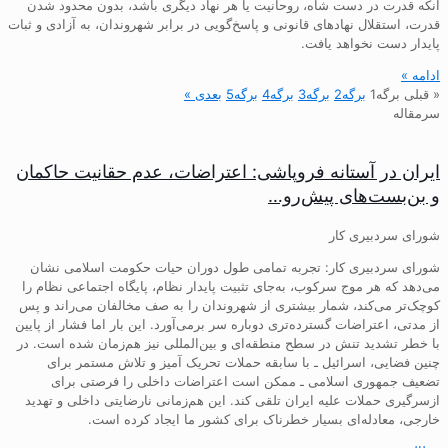
آنکه قدرت در دست شاه، روحانیت یا هر نهاد دیگری باشد، بدون محدود شدن
قدرت، استقلال نهادهای قانونی و پاسخ‌گویی در برابر شهروندان، به آزادی و ثبات
پایدار دست نخواهد یافت.
ادامه »
« قبلی
برگه
1
برگه
2
برگه
3
برگه
4
برگه
5
بعدی »
سرمقاله
ایران در آستانه فروپاشی: اعتراضات، عدم حقانیت حاکمان
و بن‌بست‌های پیش‌رو…
شورای سردبیری کار
شورای سردبیری کار: تجربه تمامی طول دوران حیات حکومت اسلامی نشان
می‌دهد که هر موج سرکوب، به‌جای تثبیت پایدار نظام، پایگاه اجتماعی نظام را
کوچک‌تر می‌کند، شمار بیشتری از شهروندان را به صف مخالفان می‌راند و پس
از مدتی، اعتراضات گسترده‌تری دوباره سر برمی‌آورد. این بار اما فشار از پایین
با خطر تشدید تنش در سطح منطقه‌ای و بین‌المللی نیز هم‌زمان شده است. در
چنین فضایی، اسرائیل ـ با سابقه حملات تحریک آمیز و تلاش مستمر برای
تضعیف جمهوری اسلامی ـ ممکن است اعتراضات داخلی را فرصتی برای
ازسرگیری حملات علیه ایران تلقی کند. این هم‌زمانی نارضایتی داخلی و تهدید
خارجی، معادله‌ای بسیار خطرناک برای کشور ما ایجاد کرده است.