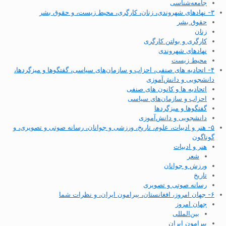
جامعه‌شناسی
۳- نهادهای شهروندی، زنان، کارگری، محیط زیست، و حقوق بشر
حقوق بشر
زنان
کارگری و بولتن کارگری
نهادهای شهروندی
محیط زیست
۴- اتحادیه های صنفی، احزاب و سازمان‌های سیاسی، گفتگوها و میزگردها،
دانشجویی و دانش‌آموزی
اتحادیه ها و کانون های صنفی
احزاب و سازمان‌های سیاسی
گفتگوها و میزگردها
دانشجویی و دانش‌آموزی
۵- هنر و ادبیات، علوم، تاریخ، ورزشی و جوانان، رسانه صوتی و تصویری، و
گوناگون
هنر و ادبیات
شعر
ورزش و جوانان
تاریخ
رسانه صوتی و تصویری
۶- جهان امروز، افغانستان، پیرامون ایران، و نظرات شما
جهان امروز
بین‌المللی
پیرامون ایران