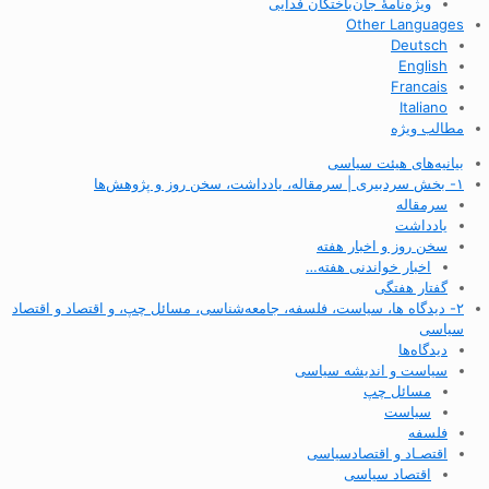
ویژه‌نامهٔ جان‌باختگان فدایی
Other Languages
Deutsch
English
Francais
Italiano
مطالب ویژه
بیانیه‌های هیئت سیاسی
۱- بخش سردبیری | سرمقاله، یادداشت، سخن روز و پژوهش‌ها
سرمقاله
یادداشت
سخن روز و اخبار هفته
اخبار خواندنی هفته…
گفتار هفتگی
۲- دیدگاه ها، سیاست، فلسفه، جامعه‌شناسی، مسائل چپ، و اقتصاد و اقتصاد
سیاسی
دیدگاه‌ها
سیاست و اندیشه سیاسی
مسائل چپ
سیاست
فلسفه
اقتصـاد و اقتصاد‌سیاسی
اقتصاد سیاسی