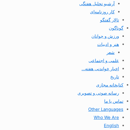
آرشیو تحلیل هفتگی
کار روزنامه‌ای
تالار گفتگو
گوناگون
ورزش و جوانان
هنر و ادبیات
شعر
علمی و اجتماعی
اخبار خواندنی هفته…
تاریخ
کتابخانه مجازی
رسانه صوتی و تصویری
تماس با ما
Other Languages
Who We Are
English