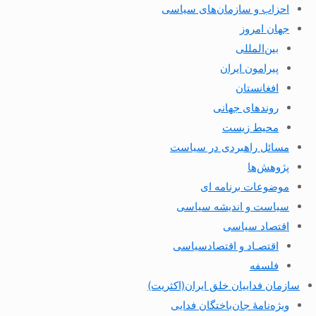
احزاب و سازمان‌های سیاسی
جهان امروز
بین‌المللی
پیرامون ایران
افغانستان
روندهای جهانی
محیط زیست
مسائل راهبردی در سیاست
پژوهش‌ها
موضوعات برنامه ای
سیاست و اندیشه سیاسی
اقتصاد سیاسی
اقتصـاد و اقتصاد‌سیاسی
فلسفه
سازمان فداییان خلق ایران(اکثریت)
ویژه‌نامهٔ جان‌باختگان فدایی