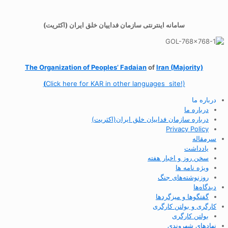
سامانه اینترنتی سازمان فداییان خلق ایران (اکثریت)
The Organization of
Peoples’ Fadaian
of
Iran (Majority)
(
Click here for KAR in other languages site!)
درباره ما
درباره ما
درباره سازمان فداییان خلق ایران(اکثریت)
Privacy Policy
سرمقاله
یادداشت
سخن روز و اخبار هفته
ویژه نامه ها
روزنوشته‌های جنگ
دیدگاه‌ها
گفتگوها و میزگردها
کارگری و بولتن کارگری
بولتن کارگری
نهادهای شهروندی