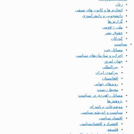
زنان
اتحادیه ها و کانون های صنفی
دانشجویی و دانش‌آموزی
گزارش‌ها
ملی – قومی
حقوق بشر
کودکان
سیاست
مسائل چپ
احزاب و سازمان‌های سیاسی
جهان امروز
بین‌المللی
پیرامون ایران
افغانستان
روندهای جهانی
محیط زیست
مسائل راهبردی در سیاست
پژوهش‌ها
موضوعات برنامه ای
سیاست و اندیشه سیاسی
اقتصاد سیاسی
اقتصـاد و اقتصاد‌سیاسی
فلسفه