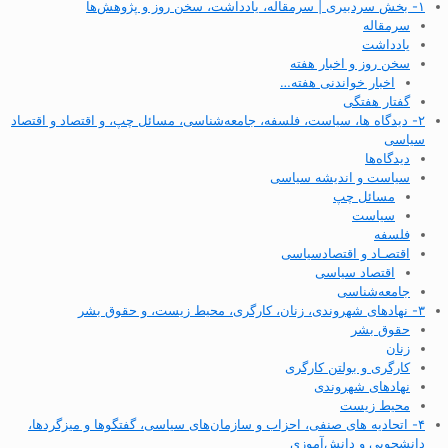
۱- بخش سردبیری | سرمقاله، یادداشت، سخن روز و پژوهش‌ها
سرمقاله
یادداشت
سخن روز و اخبار هفته
اخبار خواندنی هفته…
گفتار هفتگی
۲- دیدگاه ها، سیاست، فلسفه، جامعه‌شناسی، مسائل چپ، و اقتصاد و اقتصاد
سیاسی
دیدگاه‌ها
سیاست و اندیشه سیاسی
مسائل چپ
سیاست
فلسفه
اقتصـاد و اقتصاد‌سیاسی
اقتصاد سیاسی
جامعه‌شناسی
۳- نهادهای شهروندی، زنان، کارگری، محیط زیست، و حقوق بشر
حقوق بشر
زنان
کارگری و بولتن کارگری
نهادهای شهروندی
محیط زیست
۴- اتحادیه های صنفی، احزاب و سازمان‌های سیاسی، گفتگوها و میزگردها،
دانشجویی و دانش‌آموزی