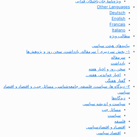
ویژه‌نامهٔ جان‌باختگان فدایی
Other Languages
Deutsch
English
Francais
Italiano
مطالب ویژه
بیانیه‌های هیئت سیاسی
۱- بخش سردبیری | سرمقاله، یادداشت، سخن روز و پژوهش‌ها
سرمقاله
یادداشت
سخن روز و اخبار هفته
اخبار خواندنی هفته…
گفتار هفتگی
۲- دیدگاه ها، سیاست، فلسفه، جامعه‌شناسی، مسائل چپ، و اقتصاد و اقتصاد
سیاسی
دیدگاه‌ها
سیاست و اندیشه سیاسی
مسائل چپ
سیاست
فلسفه
اقتصـاد و اقتصاد‌سیاسی
اقتصاد سیاسی