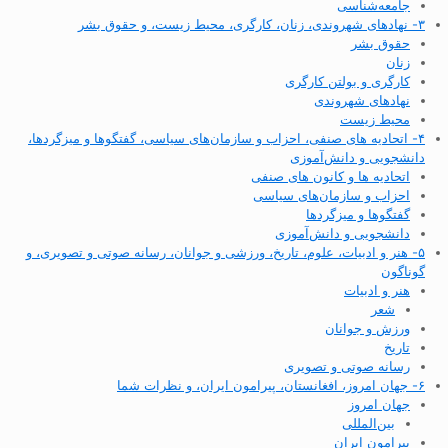
جامعه‌شناسی
۳- نهادهای شهروندی، زنان، کارگری، محیط زیست، و حقوق بشر
حقوق بشر
زنان
کارگری و بولتن کارگری
نهادهای شهروندی
محیط زیست
۴- اتحادیه های صنفی، احزاب و سازمان‌های سیاسی، گفتگوها و میزگردها،
دانشجویی و دانش‌آموزی
اتحادیه ها و کانون های صنفی
احزاب و سازمان‌های سیاسی
گفتگوها و میزگردها
دانشجویی و دانش‌آموزی
۵- هنر و ادبیات، علوم، تاریخ، ورزشی و جوانان، رسانه صوتی و تصویری، و
گوناگون
هنر و ادبیات
شعر
ورزش و جوانان
تاریخ
رسانه صوتی و تصویری
۶- جهان امروز، افغانستان، پیرامون ایران، و نظرات شما
جهان امروز
بین‌المللی
پیرامون ایران