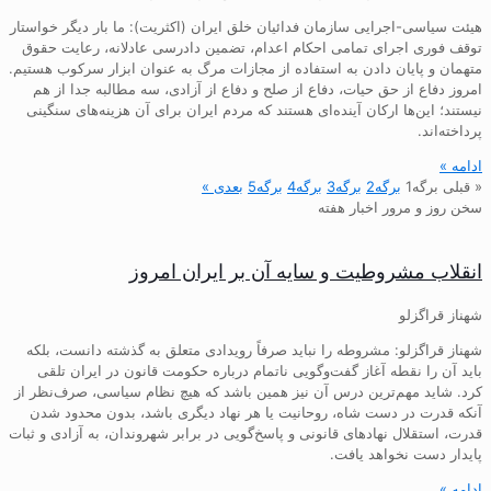
هیئت سیاسی-اجرایی سازمان فدائیان خلق ایران (اکثریت): ما بار دیگر خواستار
توقف فوری اجرای تمامی احکام اعدام، تضمین دادرسی عادلانه، رعایت حقوق
متهمان و پایان دادن به استفاده از مجازات مرگ به عنوان ابزار سرکوب هستیم.
امروز دفاع از حق حیات، دفاع از صلح و دفاع از آزادی، سه مطالبه جدا از هم
نیستند؛ این‌ها ارکان آینده‌ای هستند که مردم ایران برای آن هزینه‌های سنگینی
پرداخته‌اند.
ادامه »
« قبلی
برگه
1
برگه
2
برگه
3
برگه
4
برگه
5
بعدی »
سخن روز و مرور اخبار هفته
انقلاب مشروطیت و سایه آن بر ایران امروز
شهناز قراگزلو
شهناز قراگزلو: مشروطه را نباید صرفاً رویدادی متعلق به گذشته دانست، بلکه
باید آن را نقطه آغاز گفت‌وگویی ناتمام درباره حکومت قانون در ایران تلقی
کرد. شاید مهم‌ترین درس آن نیز همین باشد که هیچ نظام سیاسی، صرف‌نظر از
آنکه قدرت در دست شاه، روحانیت یا هر نهاد دیگری باشد، بدون محدود شدن
قدرت، استقلال نهادهای قانونی و پاسخ‌گویی در برابر شهروندان، به آزادی و ثبات
پایدار دست نخواهد یافت.
ادامه »