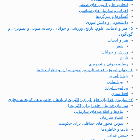
اتحادیه ها و کانون های صنفی
احزاب و سازمان‌های سیاسی
گفتگوها و میزگردها
دانشجویی و دانش‌آموزی
۵- هنر و ادبیات، علوم، تاریخ، ورزشی و جوانان، رسانه صوتی و تصویری، و
گوناگون
هنر و ادبیات
شعر
ورزش و جوانان
تاریخ
رسانه صوتی و تصویری
۶- جهان امروز، افغانستان، پیرامون ایران، و نظرات شما
جهان امروز
بین‌المللی
پیرامون ایران
افغانستان
۷- سازمان فداییان خلق ایران (اکثریت)، یادها و خاطره ها، کتابخانه مجازی
سازمان فداییان خلق ایران(اکثریت)
پیام‌ها و اطلاعیه‌های سازمانی
اسناد سازمان
تدوین محور های حداقلی برای حکومت
یادها و خاطره‌ها
جنبش فدایی