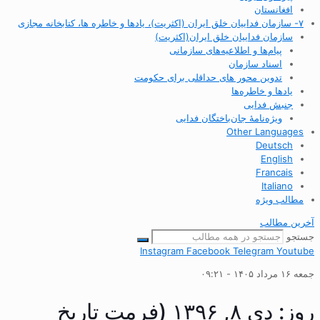
افغانستان
۷- سازمان فداییان خلق ایران (اکثریت)، یادها و خاطره ها، کتابخانه مجازی
سازمان فداییان خلق ایران(اکثریت)
پیام‌ها و اطلاعیه‌های سازمانی
اسناد سازمان
تدوین محور های حداقلی برای حکومت
یادها و خاطره‌ها
جنبش فدایی
ویژه‌نامهٔ جان‌باختگان فدایی
Other Languages
Deutsch
English
Francais
Italiano
مطالب ویژه
آخرین مطالب
جستجو
Instagram
Facebook
Telegram
Youtube
جمعه ۱۶ مرداد ۱۴۰۵ - ۰۹:۲۱
روز: دی ۸, ۱۳۹۶ (فرمت تاریخ