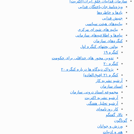
سازمان فداییان خلق ایران(اکثریت)
ویژه‌نامهٔ جان‌باختگان فدایی
یادها و خاطره‌ها
جنبش فدایی
بیانیه‌های هیئت سیاسی
بیانیه های شورای مرکزی
پیام‌ها و اطلاعیه‌های سازمانی
کنگره‌های سازمان
بولتن بحثهای کنگره اول
کنگره ۱۹
تدوین محور های حداقلی برای حکومت
کنگره ۲۰
پژواک دیدگاه ها درباره کنگره ۲۰
کنگره ۲۱ (فوق‌العاده)
آرشیو نشریه کار
اسناد سازمان
مجموعه اسناد درونی سازمان
آرشیو نشریه اکثریت
آرشیو تحلیل هفتگی
کار روزنامه‌ای
تالار گفتگو
گوناگون
ورزش و جوانان
هنر و ادبیات