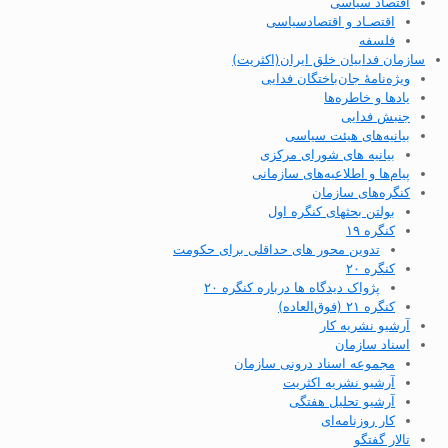
اقتصاد سیاسی
اقتصـاد و اقتصاد‌سیاسی
فلسفه
سازمان فداییان خلق ایران(اکثریت)
ویژه‌نامهٔ جان‌باختگان فدایی
یادها و خاطره‌ها
جنبش فدایی
بیانیه‌های هیئت سیاسی
بیانیه های شورای مرکزی
پیام‌ها و اطلاعیه‌های سازمانی
کنگره‌های سازمان
بولتن بحثهای کنگره اول
کنگره ۱۹
تدوین محور های حداقلی برای حکومت
کنگره ۲۰
پژواک دیدگاه ها درباره کنگره ۲۰
کنگره ۲۱ (فوق‌العاده)
آرشیو نشریه کار
اسناد سازمان
مجموعه اسناد درونی سازمان
آرشیو نشریه اکثریت
آرشیو تحلیل هفتگی
کار روزنامه‌ای
تالار گفتگو