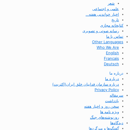
شعر
علمی و اجتماعی
اخبار خواندنی هفته…
تاریخ
کتابخانه مجازی
رسانه صوتی و تصویری
تماس با ما
Other Languages
Who We Are
English
Francais
Deutsch
درباره ما
درباره ما
درباره سازمان فداییان خلق ایران(اکثریت)
Privacy Policy
سرمقاله
یادداشت
سخن روز و اخبار هفته
ویژه نامه ها
روزنوشته‌های جنگ
دیدگاه‌ها
گفتگوها و میزگردها