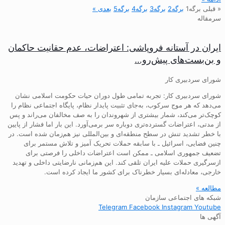
« قبلی
برگه
1
برگه
2
برگه
3
برگه
4
برگه
5
بعدی »
سرمقاله
ایران در آستانه فروپاشی: اعتراضات، عدم حقانیت حاکمان
و بن‌بست‌های پیش‌رو…
شورای سردبیری کار
شورای سردبیری کار: تجربه تمامی طول دوران حیات حکومت اسلامی نشان
می‌دهد که هر موج سرکوب، به‌جای تثبیت پایدار نظام، پایگاه اجتماعی نظام را
کوچک‌تر می‌کند، شمار بیشتری از شهروندان را به صف مخالفان می‌راند و پس
از مدتی، اعتراضات گسترده‌تری دوباره سر برمی‌آورد. این بار اما فشار از پایین
با خطر تشدید تنش در سطح منطقه‌ای و بین‌المللی نیز هم‌زمان شده است. در
چنین فضایی، اسرائیل ـ با سابقه حملات تحریک آمیز و تلاش مستمر برای
تضعیف جمهوری اسلامی ـ ممکن است اعتراضات داخلی را فرصتی برای
ازسرگیری حملات علیه ایران تلقی کند. این هم‌زمانی نارضایتی داخلی و تهدید
خارجی، معادله‌ای بسیار خطرناک برای کشور ما ایجاد کرده است.
مطالعه »
شبکه های اجتماعی سازمان
Telegram
Facebook
Instagram
Youtube
آگهی ها