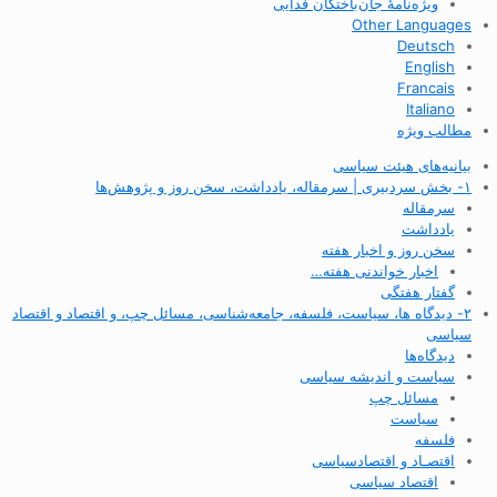
ویژه‌نامهٔ جان‌باختگان فدایی
Other Languages
Deutsch
English
Francais
Italiano
مطالب ویژه
بیانیه‌های هیئت سیاسی
۱- بخش سردبیری | سرمقاله، یادداشت، سخن روز و پژوهش‌ها
سرمقاله
یادداشت
سخن روز و اخبار هفته
اخبار خواندنی هفته…
گفتار هفتگی
۲- دیدگاه ها، سیاست، فلسفه، جامعه‌شناسی، مسائل چپ، و اقتصاد و اقتصاد
سیاسی
دیدگاه‌ها
سیاست و اندیشه سیاسی
مسائل چپ
سیاست
فلسفه
اقتصـاد و اقتصاد‌سیاسی
اقتصاد سیاسی