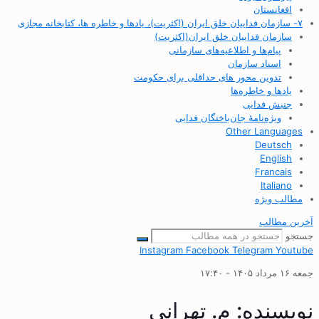
افغانستان
۷- سازمان فداییان خلق ایران (اکثریت)، یادها و خاطره ها، کتابخانه مجازی
سازمان فداییان خلق ایران(اکثریت)
پیام‌ها و اطلاعیه‌های سازمانی
اسناد سازمان
تدوین محور های حداقلی برای حکومت
یادها و خاطره‌ها
جنبش فدایی
ویژه‌نامهٔ جان‌باختگان فدایی
Other Languages
Deutsch
English
Francais
Italiano
مطالب ویژه
آخرین مطالب
جستجو
Instagram
Facebook
Telegram
Youtube
جمعه ۱۶ مرداد ۱۴۰۵ - ۱۷:۴۰
نویسنده:
م. تهرانی