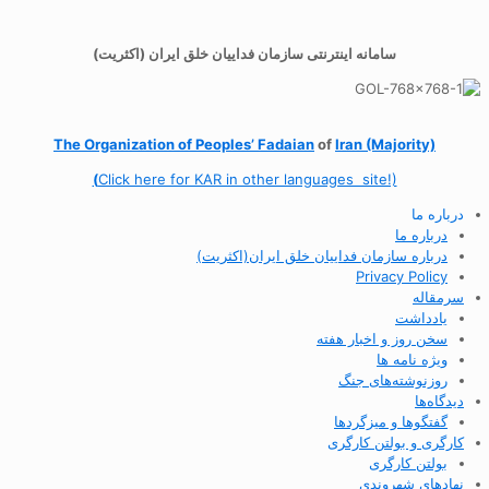
سامانه اینترنتی سازمان فداییان خلق ایران (اکثریت)
The Organization of
Peoples’ Fadaian
of
Iran (Majority)
(
Click here for KAR in other languages site!)
درباره ما
درباره ما
درباره سازمان فداییان خلق ایران(اکثریت)
Privacy Policy
سرمقاله
یادداشت
سخن روز و اخبار هفته
ویژه نامه ها
روزنوشته‌های جنگ
دیدگاه‌ها
گفتگوها و میزگردها
کارگری و بولتن کارگری
بولتن کارگری
نهادهای شهروندی