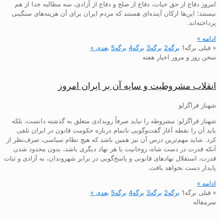
امروز دفاع از حق حیات، دفاع از صلح و دفاع از آزادی، سه مطالبه جدا از هم
نیستند؛ این‌ها ارکان آینده‌ای هستند که مردم ایران برای آن هزینه‌های سنگینی
پرداخته‌اند.
ادامه »
« قبلی
برگه
1
برگه
2
برگه
3
برگه
4
برگه
5
بعدی »
سخن روز و مرور اخبار هفته
انقلاب مشروطیت و سایه آن بر ایران امروز
شهناز قراگزلو
شهناز قراگزلو: مشروطه را نباید صرفاً رویدادی متعلق به گذشته دانست، بلکه
باید آن را نقطه آغاز گفت‌وگویی ناتمام درباره حکومت قانون در ایران تلقی
کرد. شاید مهم‌ترین درس آن نیز همین باشد که هیچ نظام سیاسی، صرف‌نظر از
آنکه قدرت در دست شاه، روحانیت یا هر نهاد دیگری باشد، بدون محدود شدن
قدرت، استقلال نهادهای قانونی و پاسخ‌گویی در برابر شهروندان، به آزادی و ثبات
پایدار دست نخواهد یافت.
ادامه »
« قبلی
برگه
1
برگه
2
برگه
3
برگه
4
برگه
5
بعدی »
سرمقاله