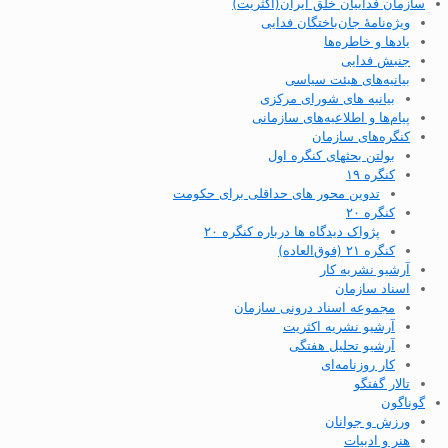
سازمان فداییان خلق ایران(اکثریت)
ویژه‌نامهٔ جان‌باختگان فدایی
یادها و خاطره‌ها
جنبش فدایی
بیانیه‌های هیئت سیاسی
بیانیه های شورای مرکزی
پیام‌ها و اطلاعیه‌های سازمانی
کنگره‌های سازمان
بولتن بحثهای کنگره اول
کنگره ۱۹
تدوین محور های حداقلی برای حکومت
کنگره ۲۰
پژواک دیدگاه ها درباره کنگره ۲۰
کنگره ۲۱ (فوق‌العاده)
آرشیو نشریه کار
اسناد سازمان
مجموعه اسناد درونی سازمان
آرشیو نشریه اکثریت
آرشیو تحلیل هفتگی
کار روزنامه‌ای
تالار گفتگو
گوناگون
ورزش و جوانان
هنر و ادبیات