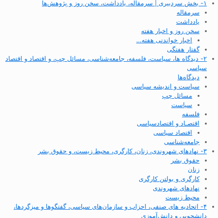
۱- بخش سردبیری | سرمقاله، یادداشت، سخن روز و پژوهش‌ها
سرمقاله
یادداشت
سخن روز و اخبار هفته
اخبار خواندنی هفته…
گفتار هفتگی
۲- دیدگاه ها، سیاست، فلسفه، جامعه‌شناسی، مسائل چپ، و اقتصاد و اقتصاد
سیاسی
دیدگاه‌ها
سیاست و اندیشه سیاسی
مسائل چپ
سیاست
فلسفه
اقتصـاد و اقتصاد‌سیاسی
اقتصاد سیاسی
جامعه‌شناسی
۳- نهادهای شهروندی، زنان، کارگری، محیط زیست، و حقوق بشر
حقوق بشر
زنان
کارگری و بولتن کارگری
نهادهای شهروندی
محیط زیست
۴- اتحادیه های صنفی، احزاب و سازمان‌های سیاسی، گفتگوها و میزگردها،
دانشجویی و دانش‌آموزی