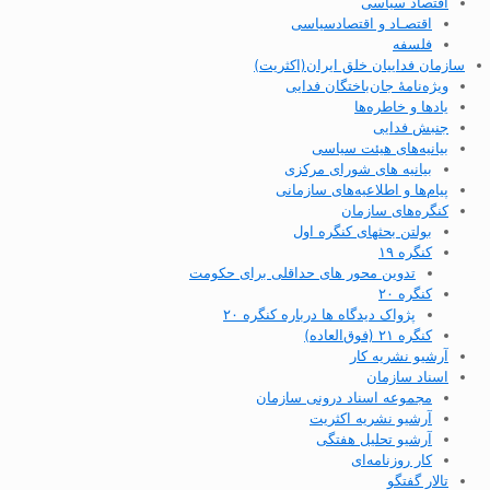
اقتصاد سیاسی
اقتصـاد و اقتصاد‌سیاسی
فلسفه
سازمان فداییان خلق ایران(اکثریت)
ویژه‌نامهٔ جان‌باختگان فدایی
یادها و خاطره‌ها
جنبش فدایی
بیانیه‌های هیئت سیاسی
بیانیه های شورای مرکزی
پیام‌ها و اطلاعیه‌های سازمانی
کنگره‌های سازمان
بولتن بحثهای کنگره اول
کنگره ۱۹
تدوین محور های حداقلی برای حکومت
کنگره ۲۰
پژواک دیدگاه ها درباره کنگره ۲۰
کنگره ۲۱ (فوق‌العاده)
آرشیو نشریه کار
اسناد سازمان
مجموعه اسناد درونی سازمان
آرشیو نشریه اکثریت
آرشیو تحلیل هفتگی
کار روزنامه‌ای
تالار گفتگو