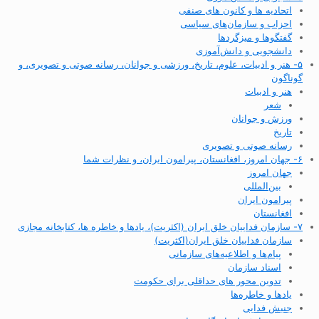
اتحادیه ها و کانون های صنفی
احزاب و سازمان‌های سیاسی
گفتگوها و میزگردها
دانشجویی و دانش‌آموزی
۵- هنر و ادبیات، علوم، تاریخ، ورزشی و جوانان، رسانه صوتی و تصویری، و
گوناگون
هنر و ادبیات
شعر
ورزش و جوانان
تاریخ
رسانه صوتی و تصویری
۶- جهان امروز، افغانستان، پیرامون ایران، و نظرات شما
جهان امروز
بین‌المللی
پیرامون ایران
افغانستان
۷- سازمان فداییان خلق ایران (اکثریت)، یادها و خاطره ها، کتابخانه مجازی
سازمان فداییان خلق ایران(اکثریت)
پیام‌ها و اطلاعیه‌های سازمانی
اسناد سازمان
تدوین محور های حداقلی برای حکومت
یادها و خاطره‌ها
جنبش فدایی