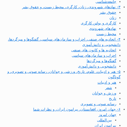
جامعه‌شناسی
۳- نهادهای شهروندی، زنان، کارگری، محیط زیست، و حقوق بشر
حقوق بشر
زنان
کارگری و بولتن کارگری
نهادهای شهروندی
محیط زیست
۴- اتحادیه های صنفی، احزاب و سازمان‌های سیاسی، گفتگوها و میزگردها،
دانشجویی و دانش‌آموزی
اتحادیه ها و کانون های صنفی
احزاب و سازمان‌های سیاسی
گفتگوها و میزگردها
دانشجویی و دانش‌آموزی
۵- هنر و ادبیات، علوم، تاریخ، ورزشی و جوانان، رسانه صوتی و تصویری، و
گوناگون
هنر و ادبیات
شعر
ورزش و جوانان
تاریخ
رسانه صوتی و تصویری
۶- جهان امروز، افغانستان، پیرامون ایران، و نظرات شما
جهان امروز
بین‌المللی
پیرامون ایران