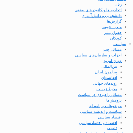
زنان
اتحادیه ها و کانون های صنفی
دانشجویی و دانش‌آموزی
گزارش‌ها
ملی – قومی
حقوق بشر
کودکان
سیاست
مسائل چپ
احزاب و سازمان‌های سیاسی
جهان امروز
بین‌المللی
پیرامون ایران
افغانستان
روندهای جهانی
محیط زیست
مسائل راهبردی در سیاست
پژوهش‌ها
موضوعات برنامه ای
سیاست و اندیشه سیاسی
اقتصاد سیاسی
اقتصـاد و اقتصاد‌سیاسی
فلسفه