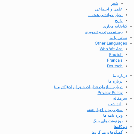
شعر
علمی و اجتماعی
اخبار خواندنی هفته…
تاریخ
کتابخانه مجازی
رسانه صوتی و تصویری
تماس با ما
Other Languages
Who We Are
English
Francais
Deutsch
درباره ما
درباره ما
درباره سازمان فداییان خلق ایران(اکثریت)
Privacy Policy
سرمقاله
یادداشت
سخن روز و اخبار هفته
ویژه نامه ها
روزنوشته‌های جنگ
دیدگاه‌ها
گفتگوها و میزگردها