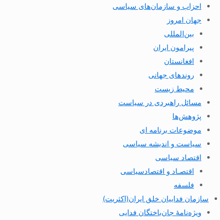
احزاب و سازمان‌های سیاسی
جهان امروز
بین‌المللی
پیرامون ایران
افغانستان
روندهای جهانی
محیط زیست
مسائل راهبردی در سیاست
پژوهش‌ها
موضوعات برنامه ای
سیاست و اندیشه سیاسی
اقتصاد سیاسی
اقتصـاد و اقتصاد‌سیاسی
فلسفه
سازمان فداییان خلق ایران(اکثریت)
ویژه‌نامهٔ جان‌باختگان فدایی