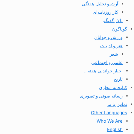
آرشیو تحلیل هفتگی
کار روزنامه‌ای
تالار گفتگو
گوناگون
ورزش و جوانان
هنر و ادبیات
شعر
علمی و اجتماعی
اخبار خواندنی هفته…
تاریخ
کتابخانه مجازی
رسانه صوتی و تصویری
تماس با ما
Other Languages
Who We Are
English