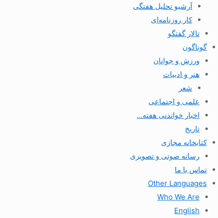
آرشیو تحلیل هفتگی
کار روزنامه‌ای
تالار گفتگو
گوناگون
ورزش و جوانان
هنر و ادبیات
شعر
علمی و اجتماعی
اخبار خواندنی هفته…
تاریخ
کتابخانه مجازی
رسانه صوتی و تصویری
تماس با ما
Other Languages
Who We Are
English