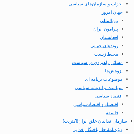
احزاب و سازمان‌های سیاسی
جهان امروز
بین‌المللی
پیرامون ایران
افغانستان
روندهای جهانی
محیط زیست
مسائل راهبردی در سیاست
پژوهش‌ها
موضوعات برنامه ای
سیاست و اندیشه سیاسی
اقتصاد سیاسی
اقتصـاد و اقتصاد‌سیاسی
فلسفه
سازمان فداییان خلق ایران(اکثریت)
ویژه‌نامهٔ جان‌باختگان فدایی