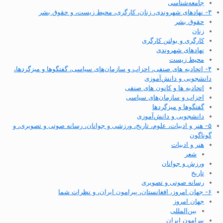
جامعه‌شناسی
۳- نهادهای شهروندی، زنان، کارگری، محیط زیست، و حقوق بشر
حقوق بشر
زنان
کارگری و بولتن کارگری
نهادهای شهروندی
محیط زیست
۴- اتحادیه های صنفی، احزاب و سازمان‌های سیاسی، گفتگوها و میزگردها،
دانشجویی و دانش‌آموزی
اتحادیه ها و کانون های صنفی
احزاب و سازمان‌های سیاسی
گفتگوها و میزگردها
دانشجویی و دانش‌آموزی
۵- هنر و ادبیات، علوم، تاریخ، ورزشی و جوانان، رسانه صوتی و تصویری، و
گوناگون
هنر و ادبیات
شعر
ورزش و جوانان
تاریخ
رسانه صوتی و تصویری
۶- جهان امروز، افغانستان، پیرامون ایران، و نظرات شما
جهان امروز
بین‌المللی
پیرامون ایران