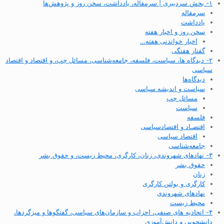
۱- بخش سردبیری | سرمقاله، یادداشت، سخن روز و پژوهش‌ها
سرمقاله
یادداشت
سخن روز و اخبار هفته
اخبار خواندنی هفته…
گفتار هفتگی
۲- دیدگاه ها، سیاست، فلسفه، جامعه‌شناسی، مسائل چپ، و اقتصاد و اقتصاد
سیاسی
دیدگاه‌ها
سیاست و اندیشه سیاسی
مسائل چپ
سیاست
فلسفه
اقتصـاد و اقتصاد‌سیاسی
اقتصاد سیاسی
جامعه‌شناسی
۳- نهادهای شهروندی، زنان، کارگری، محیط زیست، و حقوق بشر
حقوق بشر
زنان
کارگری و بولتن کارگری
نهادهای شهروندی
محیط زیست
۴- اتحادیه های صنفی، احزاب و سازمان‌های سیاسی، گفتگوها و میزگردها،
دانشجویی و دانش‌آموزی