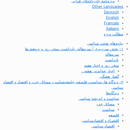
ویژه‌نامهٔ جان‌باختگان فدایی
Other Languages
Deutsch
English
Francais
Italiano
مطالب ویژه
بیانیه‌های هیئت سیاسی
۱- بخش سردبیری | سرمقاله، یادداشت، سخن روز و پژوهش‌ها
سرمقاله
یادداشت
سخن روز و اخبار هفته
اخبار خواندنی هفته…
گفتار هفتگی
۲- دیدگاه ها، سیاست، فلسفه، جامعه‌شناسی، مسائل چپ، و اقتصاد و اقتصاد
سیاسی
دیدگاه‌ها
سیاست و اندیشه سیاسی
مسائل چپ
سیاست
فلسفه
اقتصـاد و اقتصاد‌سیاسی
اقتصاد سیاسی