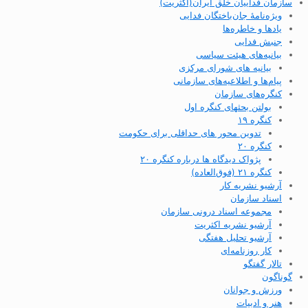
سازمان فداییان خلق ایران(اکثریت)
ویژه‌نامهٔ جان‌باختگان فدایی
یادها و خاطره‌ها
جنبش فدایی
بیانیه‌های هیئت سیاسی
بیانیه های شورای مرکزی
پیام‌ها و اطلاعیه‌های سازمانی
کنگره‌های سازمان
بولتن بحثهای کنگره اول
کنگره ۱۹
تدوین محور های حداقلی برای حکومت
کنگره ۲۰
پژواک دیدگاه ها درباره کنگره ۲۰
کنگره ۲۱ (فوق‌العاده)
آرشیو نشریه کار
اسناد سازمان
مجموعه اسناد درونی سازمان
آرشیو نشریه اکثریت
آرشیو تحلیل هفتگی
کار روزنامه‌ای
تالار گفتگو
گوناگون
ورزش و جوانان
هنر و ادبیات