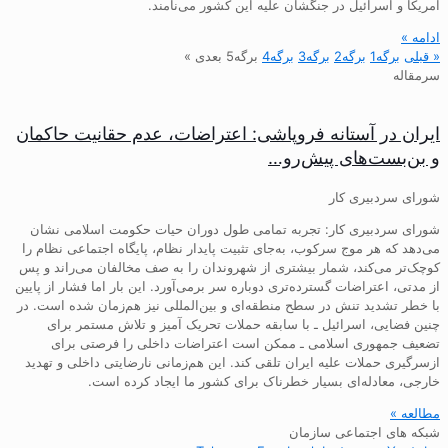
آمریکا و اسرائیل در جنگشان علیه این کشور می‌نامند.
ادامه »
« قبلی
برگه
1
برگه
2
برگه
3
برگه
4
برگه
5
بعدی »
سرمقاله
ایران در آستانه فروپاشی: اعتراضات، عدم حقانیت حاکمان
و بن‌بست‌های پیش‌رو…
شورای سردبیری کار
شورای سردبیری کار: تجربه تمامی طول دوران حیات حکومت اسلامی نشان
می‌دهد که هر موج سرکوب، به‌جای تثبیت پایدار نظام، پایگاه اجتماعی نظام را
کوچک‌تر می‌کند، شمار بیشتری از شهروندان را به صف مخالفان می‌راند و پس
از مدتی، اعتراضات گسترده‌تری دوباره سر برمی‌آورد. این بار اما فشار از پایین
با خطر تشدید تنش در سطح منطقه‌ای و بین‌المللی نیز هم‌زمان شده است. در
چنین فضایی، اسرائیل ـ با سابقه حملات تحریک آمیز و تلاش مستمر برای
تضعیف جمهوری اسلامی ـ ممکن است اعتراضات داخلی را فرصتی برای
ازسرگیری حملات علیه ایران تلقی کند. این هم‌زمانی نارضایتی داخلی و تهدید
خارجی، معادله‌ای بسیار خطرناک برای کشور ما ایجاد کرده است.
مطالعه »
شبکه های اجتماعی سازمان