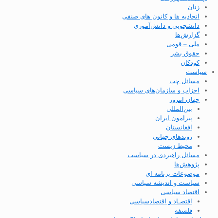
زنان
اتحادیه ها و کانون های صنفی
دانشجویی و دانش‌آموزی
گزارش‌ها
ملی – قومی
حقوق بشر
کودکان
سیاست
مسائل چپ
احزاب و سازمان‌های سیاسی
جهان امروز
بین‌المللی
پیرامون ایران
افغانستان
روندهای جهانی
محیط زیست
مسائل راهبردی در سیاست
پژوهش‌ها
موضوعات برنامه ای
سیاست و اندیشه سیاسی
اقتصاد سیاسی
اقتصـاد و اقتصاد‌سیاسی
فلسفه