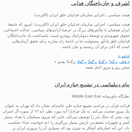
اشرف و جان‌باختگان فدایی
هیئت سیاسی ـ اجرایی سازمان فداییان خلق ایران (اکثریت)
هیئت سیاسی- اجرایی سازمان فداییان خلق ایران (اکثریت): امروز که جامعهٔ
ایران همچنان با چالش‌های بزرگ در عرصهٔ آزادی‌های سیاسی، عدالت اجتماعی،
حقوق شهروندی و توسعهٔ دموکراتیک روبه‌رو است، پاسداشت یاد جان‌باختگان
فداییان خلق یادآور مسئولیت ما در ادامهٔ راه مبارزه برای تحقق آرمان‌هایی
است که آنان برای آن زیستند و جان باختند.
ادامه »
« قبلی
برگه
1
برگه
2
برگه
3
برگه
4
برگه
5
بعدی »
سخن روز و مرور اخبار هفته
پیام دیپلماسی در تشییع جنازه ایران
نظرگاه خاورمیانه Middle East Eye
قرائت قرآن در مراسم تشییع جنازه علی خامنه‌ای نشان داد که تهران به عنوان
یک پیروز صحبت می‌کند، نه یک عزادار! آیه مورد نظر، آیه ۱۳ از سوره آل عمران
بود، متنی که جنگ بدر را توصیف می‌کند، جایی که نیروی مسلمان با تعداد بسیار
کمتر و تجهیزات ضعیف‌تر، ارتش بسیار بزرگتری را «به خواست خدا» شکست
داد. این آیه اشاره‌ای آشکار به چیزی بود که بسیاری آن را پیروزی ایران بر