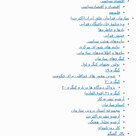
اقتصاد سیاسی
اقتصـاد و اقتصاد‌سیاسی
فلسفه
سازمان فداییان خلق ایران(اکثریت)
ویژه‌نامهٔ جان‌باختگان فدایی
یادها و خاطره‌ها
جنبش فدایی
بیانیه‌های هیئت سیاسی
بیانیه های شورای مرکزی
پیام‌ها و اطلاعیه‌های سازمانی
کنگره‌های سازمان
بولتن بحثهای کنگره اول
کنگره ۱۹
تدوین محور های حداقلی برای حکومت
کنگره ۲۰
پژواک دیدگاه ها درباره کنگره ۲۰
کنگره ۲۱ (فوق‌العاده)
آرشیو نشریه کار
اسناد سازمان
مجموعه اسناد درونی سازمان
آرشیو نشریه اکثریت
آرشیو تحلیل هفتگی
کار روزنامه‌ای
تالار گفتگو