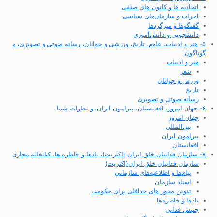
اتحادیه ها و کانون های صنفی
احزاب و سازمان‌های سیاسی
گفتگوها و میزگردها
دانشجویی و دانش‌آموزی
۵- هنر و ادبیات، علوم، تاریخ، ورزشی و جوانان، رسانه صوتی و تصویری، و
گوناگون
هنر و ادبیات
شعر
ورزش و جوانان
تاریخ
رسانه صوتی و تصویری
۶- جهان امروز، افغانستان، پیرامون ایران، و نظرات شما
جهان امروز
بین‌المللی
پیرامون ایران
افغانستان
۷- سازمان فداییان خلق ایران (اکثریت)، یادها و خاطره ها، کتابخانه مجازی
سازمان فداییان خلق ایران(اکثریت)
پیام‌ها و اطلاعیه‌های سازمانی
اسناد سازمان
تدوین محور های حداقلی برای حکومت
یادها و خاطره‌ها
جنبش فدایی