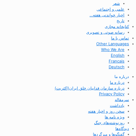
شعر
علمی و اجتماعی
اخبار خواندنی هفته…
تاریخ
کتابخانه مجازی
رسانه صوتی و تصویری
تماس با ما
Other Languages
Who We Are
English
Francais
Deutsch
درباره ما
درباره ما
درباره سازمان فداییان خلق ایران(اکثریت)
Privacy Policy
سرمقاله
یادداشت
سخن روز و اخبار هفته
ویژه نامه ها
روزنوشته‌های جنگ
دیدگاه‌ها
گفتگوها و میزگردها