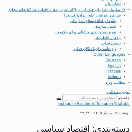
افغانستان
۷- سازمان فداییان خلق ایران (اکثریت)، یادها و خاطره ها، کتابخانه مجازی
سازمان فداییان خلق ایران(اکثریت)
پیام‌ها و اطلاعیه‌های سازمانی
اسناد سازمان
تدوین محور های حداقلی برای حکومت
یادها و خاطره‌ها
جنبش فدایی
ویژه‌نامهٔ جان‌باختگان فدایی
Other Languages
Deutsch
English
Francais
Italiano
مطالب ویژه
آخرین مطالب
جستجو
Instagram
Facebook
Telegram
Youtube
دوشنبه ۱۹ مرداد ۱۴۰۵ - ۲۳:۳۴
دسته‌بندی: اقتصاد سیاسی