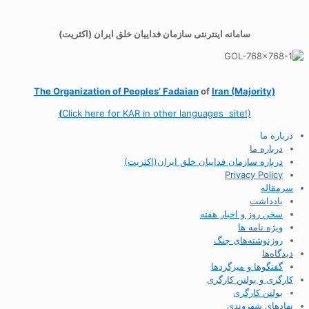
سامانه اینترنتی سازمان فداییان خلق ایران (اکثریت)
The Organization of
Peoples’ Fadaian
of
Iran (Majority)
(
Click here for KAR in other languages site!)
درباره ما
درباره ما
درباره سازمان فداییان خلق ایران(اکثریت)
Privacy Policy
سرمقاله
یادداشت
سخن روز و اخبار هفته
ویژه نامه ها
روزنوشته‌های جنگ
دیدگاه‌ها
گفتگوها و میزگردها
کارگری و بولتن کارگری
بولتن کارگری
نهادهای شهروندی