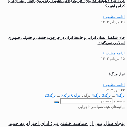
گروه خرداد هوادار فداییان-‌اکثریت (داخل کشور): راه برون رفت از بحران‌ها با
کدام راهبرد؟
ادامه مطلب »
۲۹ مرداد, ۱۴۰۲
جان شکفتهٔ انسان ایرانی و جامعهٔ ایران در چارچوب حقیقی و حقوقی جمهوری
اسلامی نمی‌گنجد!
ادامه مطلب »
۱۵ مرداد, ۱۴۰۲
تجار مرگ!
ادامه مطلب »
۲۳ تیر, ۱۴۰۲
برگه
1
…
برگه
3
برگه
4
برگه
5
برگه
6
برگه
7
…
برگه
23
جستجو
بیانیه‌های هیئت‌سیاسی-اجرایی
پنجاه سال پس از حماسه هشتم تیر؛ ادای احترام به حمید