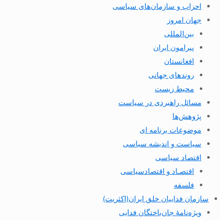
احزاب و سازمان‌های سیاسی
جهان امروز
بین‌المللی
پیرامون ایران
افغانستان
روندهای جهانی
محیط زیست
مسائل راهبردی در سیاست
پژوهش‌ها
موضوعات برنامه ای
سیاست و اندیشه سیاسی
اقتصاد سیاسی
اقتصـاد و اقتصاد‌سیاسی
فلسفه
سازمان فداییان خلق ایران(اکثریت)
ویژه‌نامهٔ جان‌باختگان فدایی