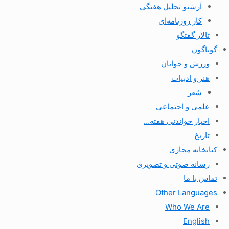
آرشیو تحلیل هفتگی
کار روزنامه‌ای
تالار گفتگو
گوناگون
ورزش و جوانان
هنر و ادبیات
شعر
علمی و اجتماعی
اخبار خواندنی هفته…
تاریخ
کتابخانه مجازی
رسانه صوتی و تصویری
تماس با ما
Other Languages
Who We Are
English