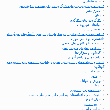
جامعه‌شناسی
۳- نهادهای شهروندی، زنان، کارگری، محیط زیست، و حقوق بشر
حقوق بشر
زنان
کارگری و بولتن کارگری
نهادهای شهروندی
محیط زیست
۴- اتحادیه های صنفی، احزاب و سازمان‌های سیاسی، گفتگوها و میزگردها،
دانشجویی و دانش‌آموزی
اتحادیه ها و کانون های صنفی
احزاب و سازمان‌های سیاسی
گفتگوها و میزگردها
دانشجویی و دانش‌آموزی
۵- هنر و ادبیات، علوم، تاریخ، ورزشی و جوانان، رسانه صوتی و تصویری، و
گوناگون
هنر و ادبیات
شعر
ورزش و جوانان
تاریخ
رسانه صوتی و تصویری
۶- جهان امروز، افغانستان، پیرامون ایران، و نظرات شما
جهان امروز
بین‌المللی
پیرامون ایران