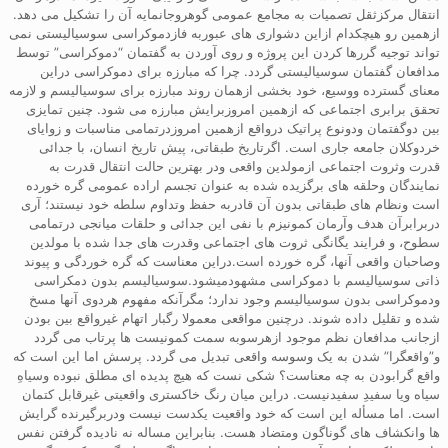
انتقال مرکزثقل تصمیات به مجامع عمومی گوهروجانمایه آن را تشکیل می دهد.
ازهمین رو هیچکدام ازاین دشواری های عبوربه فازدموکراسی سوسیالیستی نمی
تواند توجیه گررها کردن این پروژه و روی آوردن به گفتمان “دموکراسی” توسط
مدافعان گفتمان سوسیالیستی گردد. چرا که مبارزه برای دموکراسی دراین
معنای گسترده ووسیع، خود بخشی ازهمان روند مبارزه برای سوسیالیسم و لازمه
تحقق برابری اجتماعی که ازهمین امروزبرایش مبارزه می شود. چنین تمایزی
بین دوگفتمان ودونوع پراتیک درواقع ازهمین امروزدرتمامی مناسبات و زوایای
خردوکلان جامعه جاری است. اگرتاریخ طبقاتی، پیش تاریخ انسان، با جدائی
قدرت وثروت اجتماعی ازمولدین واقعی ودر بهترین حالت انتقال قدرت به
نمایندگان وحلقه های برگزیده شده به عنوان تجسم اراده عمومی گره خورده
است ونظام های طبقاتی بدون آن قادربه حفظ وتداوم سلطه خود نیستند؛ آری
دربرابرآن هدف وآرمان کمونیزم با نفی این جدائی و حلقات میانجی درتمامی
سطوح، و فرایند یگانگی ثروت های اجتماعی وقدرت های جدا شده با مولدین
وصاحبان واقعی آنها، گره خورده است.دراین معناست که گره خوردگی و پیوند
ذاتی سوسیالیسم با دموکراسی مشهودمیشود.سوسیالیسم بدون دمکراسی
ودموکراسی بدون سوسیالیسم وجود ندارد؛ مگرآنکه مفهوم هردوی آنها مسخ
شده و تقلیل داده شوند. درچنین مواقعی معمولا رگبار اتهام غیرواقع بین بودن
ازجانب مدافعان نظم موجود ازهرسوبه سمت کمونیست ها پرتاب می گردد
و”واقعگرا” شدن به یک وسوسه واقعی تبدیل می گردد. پرسش اما این است که
واقع گرابودن به چه معناست؟ شکی نست که هیچ پدیده ای مطلق نبوده وسیاهِ
سیاه ویا سفیدِ سفیدنیست. دراین میان رنگ خاکستری واقعیتی غیرقابل کتمان
است. اما مسأله این است که خود واقعیت یکدست نیست ودربرگیرنده گرایش
ها وانکشاف های گوناگون ومتضاد هست. بنابراین مساله نه نادیده گرفتن نفس