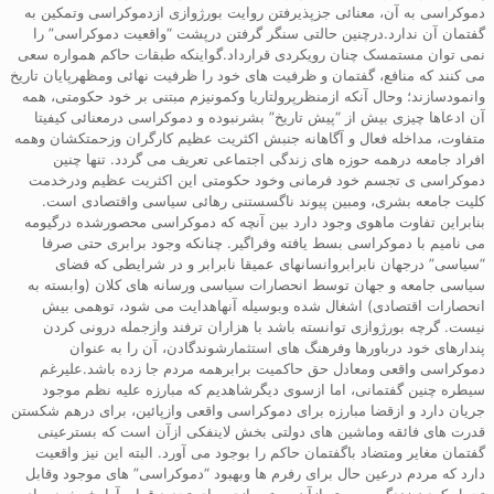
دموکراسی به آن، معنائی جزپذیرفتن روایت بورژوازی ازدموکراسی وتمکین به
گفتمان آن ندارد.درچنین حالتی سنگر گرفتن درپشت “واقعیت دموکراسی” را
نمی توان مستمسک چنان رویکردی قرارداد.گواینکه طبقات حاکم همواره سعی
می کنند که منافع، گفتمان و ظرفیت های خود را ظرفیت نهائی ومظهرپایان تاریخ
وانمودسازند؛ وحال آنکه ازمنظرپرولتاریا وکمونیزم مبتنی بر خود حکومتی، همه
آن ادعاها چیزی بیش از “پیش تاریخ” بشرنبوده و دموکراسی درمعنائی کیفیتا
متفاوت، مداخله فعال و آگاهانه جنبش اکثریت عظیم کارگران وزحمتکشان وهمه
افراد جامعه درهمه حوزه های زندگی اجتماعی تعریف می گردد. تنها چنین
دموکراسی ی تجسم خود فرمانی وخود حکومتی این اکثریت عظیم ودرخدمت
کلیت جامعه بشری، ومبین پیوند ناگسستنی رهائی سیاسی واقتصادی است.
بنابراین تفاوت ماهوی وجود دارد بین آنچه که دموکراسی محصورشده درگیومه
می نامیم با دموکراسی بسط یافته وفراگیر. چنانکه وجود برابری حتی صرفا
“سیاسی” درجهان نابرابروانسانهای عمیقا نابرابر و در شرایطی که فضای
سیاسی جامعه و جهان توسط انحصارات سیاسی ورسانه های کلان (وابسته به
انحصارات اقتصادی) اشغال شده وبوسیله آنهاهدایت می شود، توهمی بیش
نیست. گرچه بورژوازی توانسته باشد با هزاران ترفند وازجمله درونی کردن
پندارهای خود درباورها وفرهنگ های استثمارشوندگادن، آن را به عنوان
دموکراسی واقعی ومعادل حق حاکمیت برابرهمه مردم جا زده باشد.علیرغم
سیطره چنین گفتمانی، اما ازسوی دیگرشاهدیم که مبارزه علیه نظم موجود
جریان دارد و ازقضا مبارزه برای دموکراسی واقعی وازپائین، برای درهم شکستن
قدرت های فائقه وماشین های دولتی بخش لاینفکی ازآن است که بسترعینی
گفتمان مغایر ومتضاد باگفتمان حاکم را بوجود می آورد. البته این نیز واقعیت
دارد که مردم درعین حال برای رفرم ها وبهبود “دموکراسی” های موجود وقابل
تحمل کردن زندگی ومهمتر ازآن بسترسازی برای تجدید قوا و آرایش خود برای