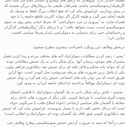
اگرطرفدارسوسیالیسم نباشند، همراهان طبیعی ما درپیکارهای بزرگی هستند که
در پیش روداریم . فراموش نباید کرد که هیچ انقلاب بزرگ فقط به وسیله یک
طبقه انجام نمی گیرد و طبقه کارگر اگر نتواند اکثریت قاطع جامعه را با خود
همراه سازد، به “پیروزی در نبرد دموکراسی” که شرط حیاتی پیش روی به سوی
سوسیالیسم است، دست نخواهد یافت.” و یا درجای دیگر:”پیکارطبقاتی کارگران
و زحمتکشان حتی برای دستیابی به دموکراسی پایدار ِصرفاً سیاسی اهمیت
حیاتی دارد”.
دربخش وظایف این رویکرد باصراحت بیشتری مطرح میشود:
“پنجم – رصد کردن مطالبات دموکراتیک لایه های مختلف مردم و پیدا کردن فصل
مشترک های موجود درمیان آنها، برای شکل دادن به یک جنبش مطالباتی توده
ای که بتواند پایه محکم و قابل تکیه ای برای جنبش ضد دیکتاتوری فراهم بیاورد،
یکی ازعاجل ترین ضرورت های مرحله سرنوشت ساز کنونی است. تنها ازاین
طریق است که می توان پایه های اجتماعی جنبش رابه هم گره زد ویک جنبش
توده ای دموکراتیک وواقعاً برخاسته ازاعماق جامعه ایرانی به وجود آورد
. ششم – تلاش برای شکل دادن به یک گفتمان دموکراتیک با قابلیتِ اشتعال
وتوده گیری ِمتناسب با شرایط کنونی، یکی دیگر از ضرورت های عاجل برای
مقابله با گفتمان های سیاسی ارتجاعی (خواه اصلاح طلب یا سرنگونی خواه
است که درحال حاضر غلبه دارند یا بسیار نیرومندند. فراموش نباید کرد که جنبش
ضد دیکتاتوری کنونی هنوز فاقد یک گفتمان توده ای دموکراتیک و انقلابی است)
حتی درآنجا که سند به ضرورت آرایش جنبش سوسیالیستی وطرح وظایف چپ