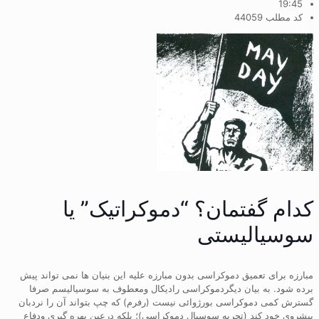
19:45
کد مطلب 44059
کدام گفتمان؟ “دموکراتیک” یا
سوسیالیستی
مبارزه برای تعمیق دموکراسی بدون مبارزه علیه این بنیان ها نمی تواند پیش
برده شود. به بیان دیگردموکراسی رادیکال ومعطوف به سوسیالیسم صرفا
گسترش کمی دموکراسی بورژوائی نیست (رفرم) که چپ بتواند آن را نردبان
پیشروی خود کند (تجربه سوسیال دموکراسی)؛ بلکه درعین بهره گیری ودفاع