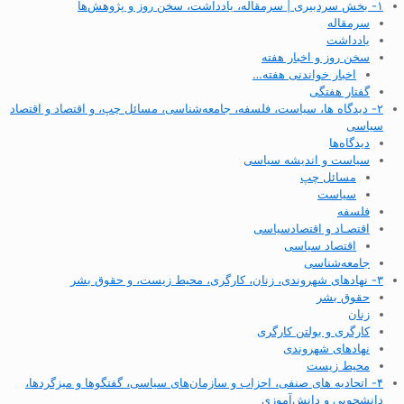
۱- بخش سردبیری | سرمقاله، یادداشت، سخن روز و پژوهش‌ها
سرمقاله
یادداشت
سخن روز و اخبار هفته
اخبار خواندنی هفته…
گفتار هفتگی
۲- دیدگاه ها، سیاست، فلسفه، جامعه‌شناسی، مسائل چپ، و اقتصاد و اقتصاد
سیاسی
دیدگاه‌ها
سیاست و اندیشه سیاسی
مسائل چپ
سیاست
فلسفه
اقتصـاد و اقتصاد‌سیاسی
اقتصاد سیاسی
جامعه‌شناسی
۳- نهادهای شهروندی، زنان، کارگری، محیط زیست، و حقوق بشر
حقوق بشر
زنان
کارگری و بولتن کارگری
نهادهای شهروندی
محیط زیست
۴- اتحادیه های صنفی، احزاب و سازمان‌های سیاسی، گفتگوها و میزگردها،
دانشجویی و دانش‌آموزی