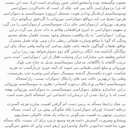
معیوب وگسیخته بوده وآبشخوراصلی چنین رویکردی است.ایراد سند این نیست
که چرا بردموکراسی تأکید می کند، بلکه آن است که باجداکردن دموکراسی
وسوسیالیسم ازیکدیگر ودادن هویت مستقل ازپروژه سوسیالیسم به دموکراسی
هردورا مسخ می کند.درواقع دموکراسی بورژوائی یا اگردقیق تربگوئیم درک
وتعریف بورژوائی ازدموکراسی جای درک سوسیالیستی ازدموکراسی را می گیرد
و مفهوم دموکراسی به امری فراطبقاتی وقائم به ذات تبدیل می گردد.دراین
رویکرد “دموکراسی” به یک واقعیت مستقل وخود بسنده باهمان معنای محدود
وتنگی که گویا با منافع ومبارزه طبقاتی ربطی ندارد ومی تواند فصل مشترک
توافق طبقات گوناگون جامعه باشد تقلیل پیدامی کند.والبته وقتی سنگ بنای این
دوگانگی گذاشته شد، آنگاه برداشتن گام دوم دشوارنخواهد بود، زیرا براین
اساس وظیفه چپ مشارکت درآن وحمایت فعال از این “دموکراسی” است.بدین
ترتیب آگاهانه یا ناآگاهانه، مدعیان سوسیالیسم تبدیل به جناح چپ بلوک
بورژوائی و مبلغ آشتی طبقاتی می شوند که البته چیزی جزبازگشت به تجربه
شکست خورده یکصدسال گذشته سوسیال دموکراسی وتجربه چپ رفرمیست
وطنی ویا دربهترین حالت چپ های رادیکال-دموکرات نیست. رازاستحاله
سوسیالیسم انقلابی ورادیکال درحوزه گفتمانی-نظری به سوسیالیسم بورژوائی
دراین جداسازی وتقلیل دموکراسی سوسیالیستی به دموکراسی بورژوائی نهفته
است که با پراتیک شدن آن درمبارزات اجتماعی این استحاله کامل شده است.
بی شک دراینجا مسأله نه برسر دست کم گرفتن اهمیت مبارزه هرچه گسترده
ترعلیه استبداد (وبرای دموکراسی) بلکه چگونگی پیش برد آن است. مسأله
برسربی توجهی به اهمیت سرنگونی به مثابه یک هدف تاکتیکی بسیارمهم
وپیشارو وضرورت گسترش دامنه هرچه وسیع ترنبرد برای آن نیست، بلکه مسأله
مورد منا قشه جدانبودن تاکتیک واستراتژی ازهم است واین که تحقق سرنگونی،