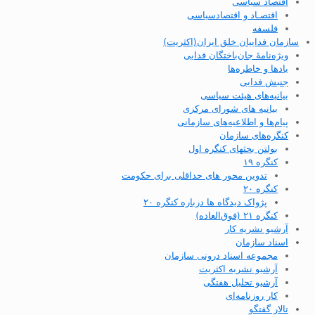
اقتصاد سیاسی
اقتصـاد و اقتصاد‌سیاسی
فلسفه
سازمان فداییان خلق ایران(اکثریت)
ویژه‌نامهٔ جان‌باختگان فدایی
یادها و خاطره‌ها
جنبش فدایی
بیانیه‌های هیئت سیاسی
بیانیه های شورای مرکزی
پیام‌ها و اطلاعیه‌های سازمانی
کنگره‌های سازمان
بولتن بحثهای کنگره اول
کنگره ۱۹
تدوین محور های حداقلی برای حکومت
کنگره ۲۰
پژواک دیدگاه ها درباره کنگره ۲۰
کنگره ۲۱ (فوق‌العاده)
آرشیو نشریه کار
اسناد سازمان
مجموعه اسناد درونی سازمان
آرشیو نشریه اکثریت
آرشیو تحلیل هفتگی
کار روزنامه‌ای
تالار گفتگو