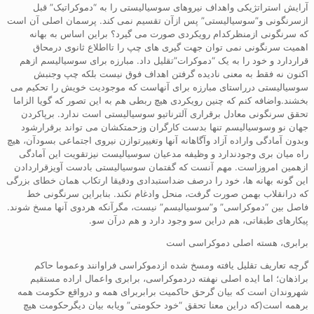
آرایش استراتژیکی واهداف نیروهای سوسیالیستی را به “دموکراتیک” قبل
ازسرنگونی و”سوسیالیستی” پس ازآن تقسیم نمی کند. پرسمان اصلی آن است
که سرنگونی ازمنظرکدام رویکردی صورت می گیرد؟ براین اساس به بهانه
اهمیت سرنگونی نمی توان جهت گیری های چپ را تااطلاع ثانوی درمحاق
قراردارد و خود را به یک “دموکرات”تقلیل داد. مبارزه برای سوسیالیسم ازهم
اکنون نه فقط به معنی نادیده گرفتن اهداف فوق نیست بلکه چپ وجنبش
سوسیالیستی درراستای مبارزه برای آنهاست که موجودیت خویش را تحکیم می
بخشند.واضافه کنم که چنین رویکردی هیچ ربطی هم به این تصور که گویا الزاما
تحقق سرنگونی معادل برقراری آلترناتیو سوسیالیستی است ندارد. برپاکردن
جهان نو وسوسیالیسم تنها بدست کارگران وزحمتکشان می تواند برقرارشود
وبدون آمادگی واراده آزاد وآگاهانه آنها وتغییرتوازن نیروی اجتماعی بسودآن، هیچ
راه میان بری وجودندارد و وظیفه مدعیان سوسیالیست نیزتقویت این آمادگی
ازهمین امروزاست. مهم آنست که گفتمان سوسیالیستی بادست آویزقراردادن
این گونه بهانه ها، خود را درصف ضداستبدادی ودقیقا ارتکاب همان خطای بزرگی
که درانقلاب بهمن صورت گرفت، منحل وادغام نکند. بنابراین سرنگونی خط
فاصل بین “دموکراسی” و”سوسیالیسم” نیست، مگرآنکه هردوی آنها مسخ شوند.
پیکارهای طبقاتی، هم دراین سو وجود دارد و هم درآن سو.
برابری، هسته اصلی دموکراسی است
گرچه تعاریف تقلیل یافته ومسخ شده ازدموکراسی فراوانند وعموما حاکم
براذهان؛ اما ایده اصلی نهفته دردموکراسی، برابری واعمال اراده مستقیم
شهروندان است که بیان گرحق حاکمیت برابربرای همه و درواقع حکومت همه
برهمه است(که دراین معنا تحقق “خود حکومتی” ویابه بیان دیگرحکومت هیچ