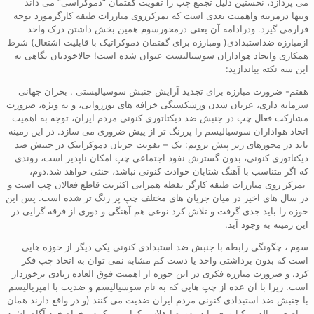
می پردازد، نخستین دلیل تجمع چپ را تقویت گفتمان “دموکراسی” می داند
وتنها درمرتبه واهمیت بعدی است که تمرکزروی مبارزات طبقه کارگرمورد توجه
قرارمی گیرد. ودرادامه آن یعنی درمحورسوم همین بخش داشتن درک واحد
ازمبارزه ضداستبدادی( ومبارزه برای گفتمان دموکراتیک با قابلیت اشتعال) شرط
همکاری واتحاد هواداران سوسیالیست عنوان شده است! حالاخودتان نگاهی به
این سه نکته بیاندازید:
هفتم- ضرورت مبارزه برای تجدید آرایش جنبش سوسیالیستی . بحران جهانی
سرمایه داری، عریان شدن ورشکستگی خرافه های بورژوایی، و به ویژه، ضرورت
مشارکت فعال چپ در جنبش ضد دیکتاتوری کنونی مردم ایران، توجه به اهمیت
اتحاد هواداران سوسیالیسم را پررنگ تر از پیش ضروری می سازد. در این زمینه
باید در محورهای زیر پیش برویم: یک – تقویت جریان دموکراتیک در جنبش ضد
دیکتاتوری کنونی، بدون گسترش نفوذ اجتماعی چپ امکان ناپذیر است، روندی
که اگر متناسب با آهنگ شتابان حوادث کنونی نباشد، خنثی خواهد شد.دوم،
تمرکز روی مبارزات طبقه کارگر نقطه همرایی اکثریت قاطع فعالان چپ است و
در سال های اخیر در میان جریان های مختلف چپ پر رنگ تر شده است. پس این
حوزه را باید جدی گرفت و تلاش کرد نوعی هم آهنگی و دوری از فرقه گرایی در
این زمینه به وجود آید.
سوم ، چگونگی رابطه با جنبش ضد استبدادی کنونی یکی دیگر از حوزه هایی
است که بدون برداشتی واحد یا دست کم مشابه نمی توان به اتحاد چپ فکر
کرد. و ضرورت مبارزه فکری در این حوزه از اهمیت فوق العاده زیادی برخوردار
است. زیرا با آن عده از چپ هایی که به نام سوسیالیسم و ضدیت با امپریالیسم
با جنبش ضد استبدادی کنونی مردم ایران ضدیت می کنند (و در واقع دارند همان
مواضع نورالدین کیانوری را در دوره انقلاب تکرار می کنند ، خواه خود آگاه باشند