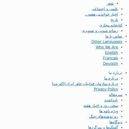
شعر
علمی و اجتماعی
اخبار خواندنی هفته…
تاریخ
کتابخانه مجازی
رسانه صوتی و تصویری
تماس با ما
Other Languages
Who We Are
English
Francais
Deutsch
درباره ما
درباره ما
درباره سازمان فداییان خلق ایران(اکثریت)
Privacy Policy
سرمقاله
یادداشت
سخن روز و اخبار هفته
ویژه نامه ها
روزنوشته‌های جنگ
دیدگاه‌ها
گفتگوها و میزگردها