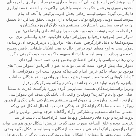
کس برهیچ کس است) درحالی که سرمایه داری مفهوم این برابری را درمعنای
محدودوصوری ودرعمل حکومت طبقه واقلیتی براکثریت وبا حفظ همه نابرابری
ها بکارمی گیرد؛ سوسیالیسم رهائی بخش (درتمایزکیفی با آنچه که بنام
سوسیالیسم دولتی ودرواقع نوعی سرمایه داری دولتی تحقق پیداکرد) با تعمیق
آن به عرصه سیاسی با مشارکت مستقیم همه کارگران وزحمتکشان و
افرادجامعه درسرنوشت خود، وبه عرصه برابری اقتصادی واجتماعی؛ این
دموکراسی (موجود درجوامع بورژوائی) وارد فازکیفیتا جدید وانسانی تری می
شود.ودقیقا به دلیل قرارگرفتن انسان های برابروآزاد درمرکزتوجه آن ورساندن
دموکراسی به اوج معنای خود درعین حال به نفی اشکال طبقاتی، ناقص ومسخ
شده می پردازد. سوسیالیسم با ارتقاء مفهوم حاکمیت به خودحکومتی و گره
زدن رهائی سیاسی با رهائی اقتصادی وضمن جذب همه دست آوردهای
دموکراتیک پیش ازخود است که می تواند به عنوان آلترناتیو “دموکراسی” های
موجود در نظام حاکم عرض اندام کند.چناکه معلوم است این دموکراسی با
گذرازالگوهائی که متضمن تفویض قدرت مولدین واقعی به نمایندگان وحلقات
میانجی، ولاجرم تولید قدرت جداشده ولاجرم بیگانه وسرکوبگر برفراز
ودربرابراستثمارشدگان هستند، متمایزمی گردد.پروژه بازگشت قدرت به منشأ
اصلی خود وادغام “قدرت” ومولدین واقعی آن بایکدیگر، هدف این دموکراسی
ترازنوین است. مبارزه برای دموکراسی مستقیم ومشارکتی بیان دیگری ازهمین
رویکرداست. مسلما گذرازاشکال نمایندگی قدرت به اِعمال اشکال نوینی که
متضمن مداخله مستقیم ومشارکتی وآزاد وآگاهانه هرچه بیشتر مولدین واقعی
ثروت قدرت و توده های زحمتکش ونهایتا همه افراداجتماعی باشد، فرایند
بغرنجی بوده و خلق الساعه صورت نمی گیرد. آفرینش اشکال نوین هم می تواند
تنها درآزمون پراتیک اجتماعی وبدست سازندگان سوسیالیسم شکل بگیرد وحتی
ممکن است بخشا بااستفاده ازاشکال انتقالی وترکیبی صورت گیرد،اما درهرحال