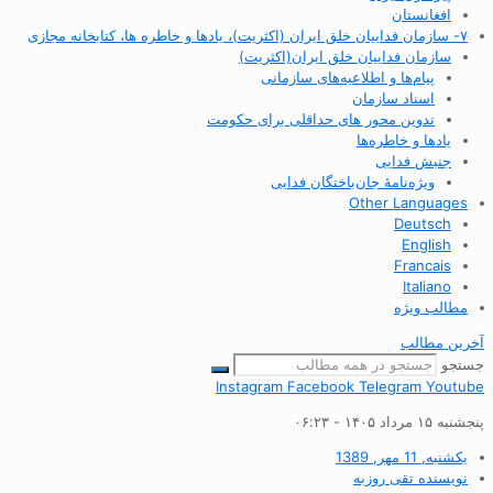
افغانستان
۷- سازمان فداییان خلق ایران (اکثریت)، یادها و خاطره ها، کتابخانه مجازی
سازمان فداییان خلق ایران(اکثریت)
پیام‌ها و اطلاعیه‌های سازمانی
اسناد سازمان
تدوین محور های حداقلی برای حکومت
یادها و خاطره‌ها
جنبش فدایی
ویژه‌نامهٔ جان‌باختگان فدایی
Other Languages
Deutsch
English
Francais
Italiano
مطالب ویژه
آخرین مطالب
جستجو
Instagram
Facebook
Telegram
Youtube
پنجشنبه ۱۵ مرداد ۱۴۰۵ - ۰۶:۲۳
یکشنبه, 11 مهر, 1389
نویسنده
تقی روزبه