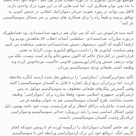
یا نه) نمی توان همکاری کرد. اما چپ هایی که در این مورد درک واحدی دارند،
لااقل می توانند در مورد تقویت جریان دموکراتیک انقلابی در جنبش کنونی به
توافق برسند و طبعاً راه را برای همکاری های بیشتر بر سر مسائل سوسیالیستی
باز کنند”
البته سند فراموش می کند که می توان هم درجبهه ضداستبدادی بود-همانطورکه
دردوره مبارزات ضداستبدادی -سلطنتی آستانه انقلاب ۵۷ شاهدش بودیم ویا
ازقضا آنگونه که اکنون درصفوف جنبش ضداستبدادی-مذهبی مشاهده می کنیم
وهم سیاست کیانوری ها را داشت.درواقع کیانوری بودن الزاما به معنی
قرارداشتن در کنارجناح حاکم که اکنون منفورعالم وآدم است نیست، بلکه می
تواند درصف جنبش ودرکناراپوزیسیون قانونی حاکمیت نیزجاخوش کرده وبه
وظیفه آشتی طبقاتی وذبح سوسیالیسم بپردازد.
تأکید متواتربرگفتمان “دمکراسی” را درسطورنقل شده ازسند کنگره ملاحظه
کردید، اما دربرابرآن دریغ ازیک اشاره نا قابل به گفتمان سوسیالیستی! البته
وقتی گسترش پیکارهای طبقاتی معطوف به سوسیالیسم موکول به پس
ازسرنگونی جمهوری اسلامی بشود، وفعلا مبارزه برای “دموکراسی” وظیفه
نخست ماباشد، طرح گفتمان سوسیالیستی هم به عنوان وظیفه فرعی
وعیرعمده، بناچارباید دراتاق انتظار برای فرارسیدن نوبت خود باشد.بهمین دلیل
اولین اشکال اساسی سند را باید دررویکرد جدائی سوسیالیسم ودموکراسی
ازیکدیگر وغیبت گفتمان سوسیالیستی دانست.
در نقد حاضر گفتمان دموکراتیک را درگیومه آورده ام تا روشن شودکه کجای
کارمی لنگد. درواقع خود این درک ازدموکراسی ورابطه اش با سوسیالیسم