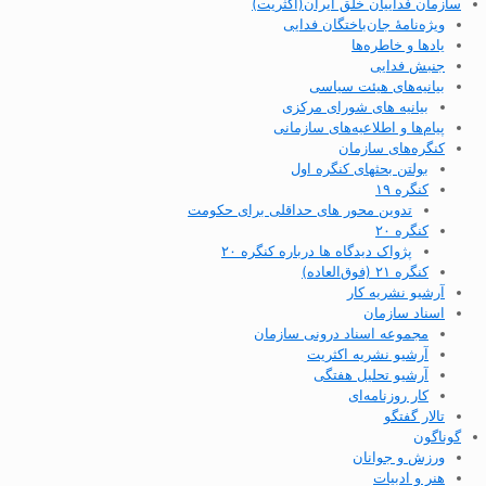
سازمان فداییان خلق ایران(اکثریت)
ویژه‌نامهٔ جان‌باختگان فدایی
یادها و خاطره‌ها
جنبش فدایی
بیانیه‌های هیئت سیاسی
بیانیه های شورای مرکزی
پیام‌ها و اطلاعیه‌های سازمانی
کنگره‌های سازمان
بولتن بحثهای کنگره اول
کنگره ۱۹
تدوین محور های حداقلی برای حکومت
کنگره ۲۰
پژواک دیدگاه ها درباره کنگره ۲۰
کنگره ۲۱ (فوق‌العاده)
آرشیو نشریه کار
اسناد سازمان
مجموعه اسناد درونی سازمان
آرشیو نشریه اکثریت
آرشیو تحلیل هفتگی
کار روزنامه‌ای
تالار گفتگو
گوناگون
ورزش و جوانان
هنر و ادبیات