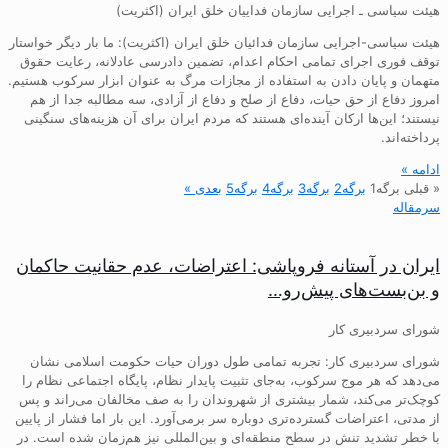
هیئت سیاسی ـ اجرایی سازمان فداییان خلق ایران (اکثریت)
هیئت سیاسی-اجرایی سازمان فدائیان خلق ایران (اکثریت): ما بار دیگر خواستار
توقف فوری اجرای تمامی احکام اعدام، تضمین دادرسی عادلانه، رعایت حقوق
متهمان و پایان دادن به استفاده از مجازات مرگ به عنوان ابزار سرکوب هستیم.
امروز دفاع از حق حیات، دفاع از صلح و دفاع از آزادی، سه مطالبه جدا از هم
نیستند؛ این‌ها ارکان آینده‌ای هستند که مردم ایران برای آن هزینه‌های سنگینی
پرداخته‌اند.
ادامه »
« قبلی
برگه
1
برگه
2
برگه
3
برگه
4
برگه
5
بعدی »
سرمقاله
ایران در آستانه فروپاشی: اعتراضات، عدم حقانیت حاکمان
و بن‌بست‌های پیش‌رو…
شورای سردبیری کار
شورای سردبیری کار: تجربه تمامی طول دوران حیات حکومت اسلامی نشان
می‌دهد که هر موج سرکوب، به‌جای تثبیت پایدار نظام، پایگاه اجتماعی نظام را
کوچک‌تر می‌کند، شمار بیشتری از شهروندان را به صف مخالفان می‌راند و پس
از مدتی، اعتراضات گسترده‌تری دوباره سر برمی‌آورد. این بار اما فشار از پایین
با خطر تشدید تنش در سطح منطقه‌ای و بین‌المللی نیز هم‌زمان شده است. در