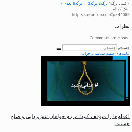
« قبلی
برگه
1
برگه
2
برگه
3
…
برگه
6
بعدی »
لینک کوتاه
http://kar-online.com?p=44059
نظرات
Comments are closed.
جستجو
بیانیه‌های هیئت‌ سیاسی‌ـ‌اجرایی
اعدام‌ها را متوقف کنید؛ مردم خواهان تنش‌زدایی و صلح
هستند.