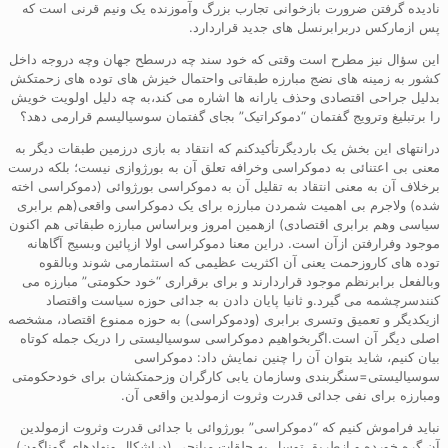
نادیده گرفتن ضرورت بازخوانی تجارب بزرگ وآموزنده یک ونیم قرنی است که
پس ازمارکس دربرابرنسل های جدید قراردارد.
این سؤال نیز مطرح است وقتی که خود سند چه درسطح جهان وچه دروجه داخل
کشور به زمینه های نضج مبارزه طبقاتی واحتمال خیزش های توده های زحمتکش
بدلیل جراحی اقتصادی وحذف یارانه ها اشاره می کند،به چه دلیل اولویت خویش
را برتبلیغ وترویج گفتمان “دموکراتیک” بجای گفتمان سوسیالیسم قرارمی دهد؟
درانتهای این بخش یک باردیگرتأکیدکنم که انتقاد به بازی درزمین طبقات دیگر به
معنی بی اعتنائی به دموکراسی وخرافه تعلق آن به بورژوازی نیست؛ بلکه درست
برخلاف آن به معنی انتقاد به تقلیل آن به دموکراسی بورژوائی (دموکراسی اخته
شده) ولاجرم بی اهمیت شمردن مبارزه برای یک دموکراسی واقعی(هم برابری
سیاسی وهم برابری اقتصادی) ازهمین امروز وبراساس مبارزه طبقاتی هم اکنون
موجود وفرارفتن ازآن است. دراین معنا دموکراسی اولا ازپائین وبسیج آگاهانه
توده های کاروزحمت یعنی آن اکثریت عظیمی که استثمارمی شوند وبالقوه
وبالفعل برابرنظم موجود قراردارند و برای برقراری “خود حکومتی” مبارزه می
کنندسرچشمه می گیرد.و ثانیا پایان دادن به جدائی حوزه سیاست واقتصاد
ازیکدیگر و تعمیق وتسری برابری (ودموکراسی) به حوزه ممنوع اقتصاد، مشخصه
اصلی دیگر آن است.اگربخواهیم دموکراسی سوسیالیستی را دریک جمله کوتاه
بیان کنیم، شاید بتوان آن را چنین نمایش داد: دموکراسی
سوسیالیستی=سنگربندی وسازمان یابی کارگران وزحمتکشان برای خودحکومتی
ومبارزه برای نفی جدائی قدرت وثروت ازمولدین واقعی آن.
نباید فراموش کنیم که “دموکراسی” بورژوائی با جدائی قدرت وثروت ازمولدین
آن گره خورده و ازطریق توسل به حلقات میانجی (دراشکال ونهادهای گوناگون)