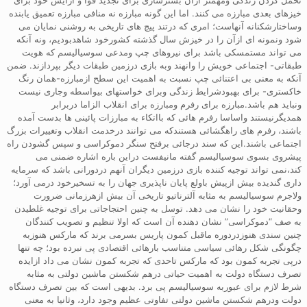
خیزهای بعدی مبارزه می کنند. اما این گونه مبارزه نه منافی مبارزه تعمیق یابنده
وساختارشکنانه آنهاست؛ امری که درتند پیچ های تاریخی به روشنی نمایان می
شود ونمونه ای ازآن را در خیزش سال گذشته کشورخود شاهدبودیم، ونه آنکه
می تواند مستمسکی باشد برای نیروهای چپ ومدعی سوسیالیسم که هویت
طبقاتی- اجتماعی خویش را وانهند وبه بازی درزمین طبقات دیگر بپردازند. ضمن
آنکه به معنی بی اعتنائی چپ نسبت به اهمیت این سطح ازمبارزه-همان رنگ
خاکستری- برای بهبودشرایط زندگی وبرای خواستهای بیواسطه وجاری نیست
ونباید هم باشد.مبارزه برای رفرم ومبارزه برای انقلاب الزاما دربرابر
همدیگرنیستند واساسا رفرم هائی که بااتکاء به مبارزات پائینی ها بدست آمده
باشند، رفرم های راهگشائی هستندکه می توانند درخدمت انقلاب وتغییرات بزرگ
اجتماعی باشند.این که سند درجائی برفتح سنگر دموکراسی و سپس گشودن راه
پیشروی بسوی سوسیالیسم گفته مانیفست دراین باره اشاره ضمنی می
کند،نمی تواند توجیه کننده بازی درزمین دیگران آنهم دردورانی باشد که سرمایه
داری گندیده بیش ازپیش باولع پایان ناپذیری جهان را به تسخیرخود درمی آورد؛
ولاجرم سوسیالیسم به مثابه آلترناتیو تاریخی آن بیش ازهرزمانی ضرورت
وحقانیت خود را نشان می دهد. توسل به چنین احتجاجاتی برای توجیه غلطیدن
به صف “دموکراسی” نشان دهنده آن است که اولا تنظیم و تصویب کنندگان
چنین سندی هنوزدردوره ماقبل کمون پاریس بسرمی برند که مارکس هنوزبه
چگونگی شکل رهائی سیاسی متناسب بارهائی اقتصادی پی نبرده بود؛ چه تنها
درپی تجربه کمون بود که مارکس تاحدی که تجربه کمون نشان می داد ازایده
تصرف دستگاه دولت به اهمیت حیاتی درهم شکستن ماشین دولتی به مثابه
شرط لازم برای عبوربه سوسیالیسم پی برد. بدیهی است که بین تصرف دستگاه
دولت ودرهم شکستن ماشین دولتی تفاوتی عظیم وجود دارد، وثانیا به معنی