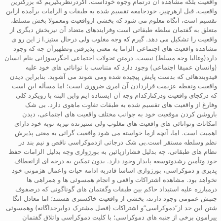
واقعیت بلکه مشاهده آن درتمام وجوه خوداست. اگردرنظربگیریم که بزرگترین
واقعیت، قبل ارهرچیز، خودجامعه تقسیم شده به طبقات و الزامات برآمده ازاین
تقسیم است، آنگاه معلوم می شود که بخشی ازواقعیت ومعمولا بخش مسلط،
متعلق به گفتمان سلطه طبقاتی است وفرایندهای متضاد آن نیزبخش دیگری از
واقعیت را تشکیل می دهد. گیرم که وجه مغلوب ولی درحال ستیز.ا ز این رو ی
مشاهده واقعیت های اجتماعی الزاما به معنی پذیرفتن وتطهیرآن چه که وجود
دارد(وغالبا وجه مسلط) نیست. درمتن تحولات اجتماعی اخگرسوزانی بنام انسان
(وانسان عمیقا اجتماعی) وجود دارد که متناسب با توانائی های خود علیه
قیدوبندهائی که بدست پایش پیچیده شده ومی شوند می آشوبد. بنابراین دیدن
واقعیت ونقطه عزیمت قراردادن آن امری ضروری است؛ اما مسأله این است
که درکجای واقعیت ودرکنارکدام وجه آن ایستاده ایم واین البته با رویکرد کلی
وفارغ از واقعیت های تقسیم شده به طبقات تفاوت ماهوی دارد. بی شک
باروشن کردن موقعیت خود به جوانب مختلف واقعیت های اجتماعی، دیدن
امکانات وتوانائی های واقعیت های مغلوب ولی ستیزنده نیزبه نوبه خود دارای
اهمیت است. اما، آنچه ازما خواسته می شود واقعیت گرائی به معنی پذیرش
نظم وسلطه مستقر است.بی شک درجاتی ازدموکراسی ناقص و نیم بند در
نظام های طبقاتی، چه بدلیل فشارازپائین به بورژوازی وچه بدلیل الزامات حفظ
خود وتأمین رشدوتوسعه پایدار وجود دارد. بدون تمکین به درجه ای ازانعطاف
پذیری و دموکراسی، بورژوازی اساسا قادربه ادامه حیات واعمال هژمونی خود
نخواهد بود. مشاهده اشتراکات واقعی و انجام همسوئی ها و همراهی ها
درمبارزه علیه استبداد حاکم بین طبقات وگفتمان های گوناگونی که درصفوف
جنبش عمومی وجود دارند، بخشی از واقعیت خاکستری هستند؛ اما معادل انگا
شتن این حد از”دموکراسی”و اشتراکات (فصل مشترک دوایرجداگانه) وهمسوئی
پیرامون برخی از جنبه های دموکراسی؛ با کلیت دموکراسی واتلاق گفتمان