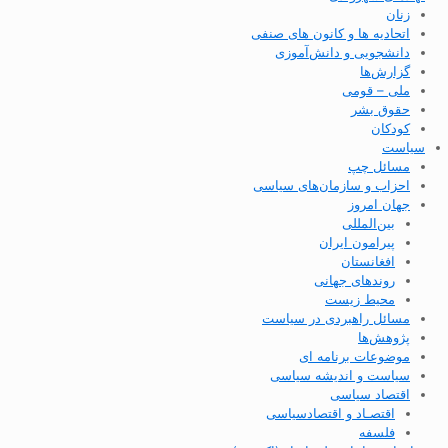
زنان
اتحادیه ها و کانون های صنفی
دانشجویی و دانش‌آموزی
گزارش‌ها
ملی – قومی
حقوق بشر
کودکان
سیاست
مسائل چپ
احزاب و سازمان‌های سیاسی
جهان امروز
بین‌المللی
پیرامون ایران
افغانستان
روندهای جهانی
محیط زیست
مسائل راهبردی در سیاست
پژوهش‌ها
موضوعات برنامه ای
سیاست و اندیشه سیاسی
اقتصاد سیاسی
اقتصـاد و اقتصاد‌سیاسی
فلسفه