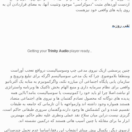
ازدست آوردهای مثبت "دموکراسی" موجود وتثبیت آنها، به معنای قراردادن آن به
روی پایه های واقعی خود نیزهست
تقی روزبه
Getting your
Trinity Audio
player ready...
چنین پرسشی ازیک نیروی مدعی چپ وسوسیالیست درواقع تعجب آوراست
ومنطقا بلاموضوع. چرا که یک مدعی سوسیالیسم اگرکه برای تبلیغ وترویج و
سازمان یابی پایگاه اجتماعی آن مبارزه نکند، واگرکمونیزم به مثابه یک آلترناتیو
واقعی برای نظام سرمایه داری و منبع الهام بخش تاکتیک ها وبرنامه واستراتژی
او نباشد،اصلا چرا او باید خود را کمونیست یا سوسیالیست بنامد؟بااین همه
پدیده های دوگانه که محصول تصادم گفتمان ها و نیروی های اجتماعی متضاد
هستند همواره وجود داشته اند وازمواجهه با آن تازمانی که جامعه به طبقات
تقسیم شده و این کشمکش ها وجود دارند،وگفتمان سروری طبقاتی حاکم است،
گریزی نیست.دراین میان سلاح نقد عملی ونظری علیه نظم حاکم، مهمترین
ابزار ما برای مقابله با چنین آسیب هائی هستند که درکمین نشسته اند.
ازسوی دیگر، یکسال پیش مبنای انشعاب این رفقا،اساسا عدم تحمل چندصدائی