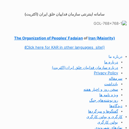
سامانه اینترنتی سازمان فداییان خلق ایران (اکثریت)
The Organization of
Peoples’ Fadaian
of
Iran (Majority)
(
Click here for KAR in other languages site!)
درباره ما
درباره ما
درباره سازمان فداییان خلق ایران(اکثریت)
Privacy Policy
سرمقاله
یادداشت
سخن روز و اخبار هفته
ویژه نامه ها
روزنوشته‌های جنگ
دیدگاه‌ها
گفتگوها و میزگردها
کارگری و بولتن کارگری
بولتن کارگری
نهادهای شهروندی