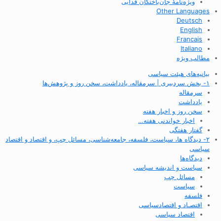
ویژه‌نامهٔ جان‌باختگان فدایی
Other Languages
Deutsch
English
Francais
Italiano
مطالب ویژه
بیانیه‌های هیئت سیاسی
۱- بخش سردبیری | سرمقاله، یادداشت، سخن روز و پژوهش‌ها
سرمقاله
یادداشت
سخن روز و اخبار هفته
اخبار خواندنی هفته…
گفتار هفتگی
۲- دیدگاه ها، سیاست، فلسفه، جامعه‌شناسی، مسائل چپ، و اقتصاد و اقتصاد
سیاسی
دیدگاه‌ها
سیاست و اندیشه سیاسی
مسائل چپ
سیاست
فلسفه
اقتصـاد و اقتصاد‌سیاسی
اقتصاد سیاسی