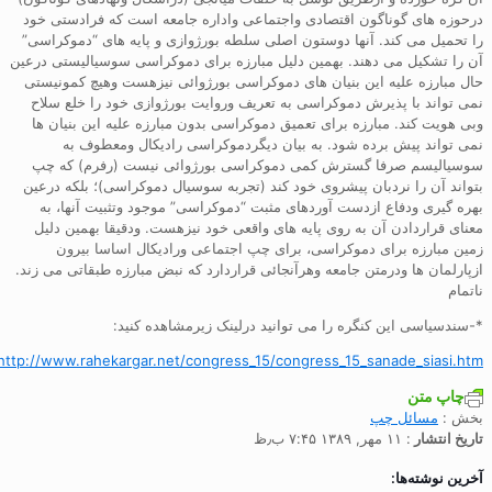
درحوزه های گوناگون اقتصادی واجتماعی واداره جامعه است که فرادستی خود
را تحمیل می کند. آنها دوستون اصلی سلطه بورژوازی و پایه های “دموکراسی”
آن را تشکیل می دهند. بهمین دلیل مبارزه برای دموکراسی سوسیالیستی درعین
حال مبارزه علیه این بنیان های دموکراسی بورژوائی نیزهست وهیچ کمونیستی
نمی تواند با پذیرش دموکراسی به تعریف وروایت بورژوازی خود را خلع سلاح
وبی هویت کند. مبارزه برای تعمیق دموکراسی بدون مبارزه علیه این بنیان ها
نمی تواند پیش برده شود. به بیان دیگردموکراسی رادیکال ومعطوف به
سوسیالیسم صرفا گسترش کمی دموکراسی بورژوائی نیست (رفرم) که چپ
بتواند آن را نردبان پیشروی خود کند (تجربه سوسیال دموکراسی)؛ بلکه درعین
بهره گیری ودفاع ازدست آوردهای مثبت “دموکراسی” موجود وتثبیت آنها، به
معنای قراردادن آن به روی پایه های واقعی خود نیزهست. ودقیقا بهمین دلیل
زمین مبارزه برای دموکراسی، برای چپ اجتماعی ورادیکال اساسا بیرون
ازپارلمان ها ودرمتن جامعه وهرآنجائی قراردارد که نبض مبارزه طبقاتی می زند.
ناتمام
*-سندسیاسی این کنگره را می توانید درلینک زیرمشاهده کنید:
http://www.rahekargar.net/congress_15/congress_15_sanade_siasi.htm
چاپ متن
بخش :
مسائل چپ
تاریخ انتشار
: ۱۱ مهر, ۱۳۸۹ ۷:۴۵ ب٫ظ
آخرین نوشته‌ها: