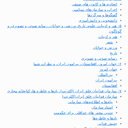
اتحادیه ها و کانون های صنفی
احزاب و سازمان‌های سیاسی
گفتگوها و میزگردها
دانشجویی و دانش‌آموزی
۵- هنر و ادبیات، علوم، تاریخ، ورزشی و جوانان، رسانه صوتی و تصویری، و
گوناگون
هنر و ادبیات
شعر
ورزش و جوانان
تاریخ
رسانه صوتی و تصویری
۶- جهان امروز، افغانستان، پیرامون ایران، و نظرات شما
جهان امروز
بین‌المللی
پیرامون ایران
افغانستان
۷- سازمان فداییان خلق ایران (اکثریت)، یادها و خاطره ها، کتابخانه مجازی
سازمان فداییان خلق ایران(اکثریت)
پیام‌ها و اطلاعیه‌های سازمانی
اسناد سازمان
تدوین محور های حداقلی برای حکومت
یادها و خاطره‌ها
جنبش فدایی