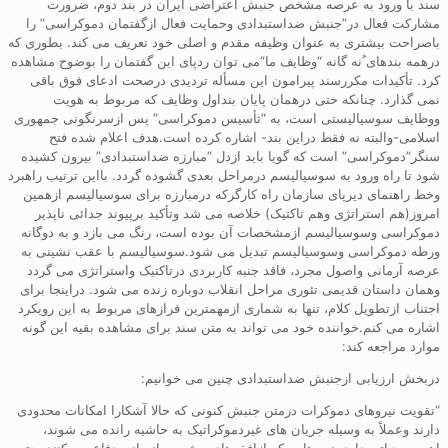
سند با ورود به عرصه مشخص جنبش اعتراضی ایران در بند دوم، ضرورت
مشارکت فعال در”جنبش ضداستبدادی وحمایت فعال ازگفتمان دموکراسی” را
باصراحت بیشتری به عنوان وظیفه مقدم و اصلی خود تعریف می کند. بطوری که
درهمه بندهای ُنه گانه “وظایف ما”می توان ردپای این گفتمان را بوضوح مشاهده
کرد. تأکیدات مکررسند پیرامون این مسأله تردیدی درصحت ادعای فوق باقی
نمی گذارد. چنانکه حتی درهمان پایان بنداول وظایف که مربوط به هویت
ووظایف سوسیالیستی است، به “تأسیس دموکراسی” پس ازسرنگونی جمهوری
اسلامی-والبته نه فقط دراین بند- اشاره کرده است.هدف اعلام شده فتح
سنگر”دموکراسی” است که گویا باید ازدل “مبارزه ضداستبدادی” بیرون کشیده
شود تا راه ورود به سوسیالیسم درمراحل بعدی گشوده گردد. بااین ترتیب راهبرد
وخط راهنمای دیرپای سازمان راه کارگرکه درمبارزه برای سوسیالیسم ازهمین
امروز(هم استراتژی وهم تاکتیک) خلاصه می شد وتأکید برپیوند جدائی ناپذیر
دموکراسی وسوسیالیسم ازمشخصات آن بوده است، رنگ می بازد و به دوگانه
ورطه دموکراسی وسوسیالیسم تبدیل می شود.سوسیالیسم با عقب نشینی به
عرصه آرمانی واصول مجرد، فاقد جنبه کاربردی درتاکتیک واستراتژی می گردد
وهمان داستان قدیمی تئوری مراحل انقلاب دوباره زنده می شود. دراینجا برای
اجتناب ازتطویل کلام، تنها به شماری ازمهمترین فرازهای مربوط به این رویکرد
اشاره می کنم.خواننده خود می تواند به متن سند برای مشاهده بقیه این گونه
موارد مراجعه کند:
دربخش ارزیابی ازجنبش ضداستبدادی چنین می خوانیم:
“تقویت نیروهای دموکرات درمتن جنبش کنونی که حالا آشکارا امکانات محدودی
دارند وعملاً به وسیله جریان های غیردموکراتیک به حاشیه رانده می شوند،
اهمیت حیاتی دارد. نیروهایی که ازافق های پیشرو و انسانی دفاع می کنند، حتی