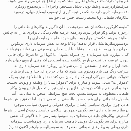
هم وجود دارند.مثلا دربخش آغازین سند که به اوضاع جهانی مربوط می شود،
صرفنظرازدرست وغلط بودن تحلیل مشخص واجزاء آن،درمجموع رویکرد
ضدسرمایه داری دارد.چنانکه درنتیجه گیری ازتوصیف اوضاع جهان، درمورد
پیکارهای طبقاتی ویا محیط زیست چنین می خوانیم:
“طبقه کارگروزحمتکشان هم سرنوشت با آن ناگزیرند پیکارهای طبقاتی را
ازحوزه تولید وکار فراتر ببرند ودرهمه عرصه های زندگی نابرابری ها را به چالش
بطلبند ودرهم شکستن چهارچوب های خودِ نظام سرمایه داری را
دردستورپیکارهایشان قرار بدهند” ویا”باتوجه به نقش سرمایه داری درتکوین
بحران جهانی محیط زیست، مقابله با این بحران درصورتی می تواند مؤثرباشد
که با مبارزه علیه سرمایه داری همراه بشود” اما گویا این ها صرفا برای خالی
نبودن عریضه ویا ثبت درتاریخ نگاشته شده است.چراکه وقتی ازسپهرجهان وارد
بحث ایران و فضای مشخص آن می شود،این رویکرد ضد سرمایه داری به
سرعت رنگ می بازد ومعلوم می شود که ما با جزیره ای جدا و بی ارتباط با
تحولات جهانی سروکارداریم که وادارمان می کند نقدا و تا اطلاع ثانوی به یک
“دموکرات” تبدیل شویم و مبارزه برای “دموکراسی” را وظیفه واولویت نخست
خود بدانیم. هم چنانکه دربخش آغازین وظایف نیز از تعطیل ناپذیربودن پیکار
طبقاتی معطوف به سوسیالیسم، تحت هیچ شرایطی سخن به میان می آید
واصول راهنمائی برای هویت سوسیالیستی ارائه می شود، اما تحقق پیش شرط
هائی چون برابری سیاسی (همان برابری حقوقی و صوری سیاسی موجود
درنظام سرمایه داری) سرنگونی جمهوری اسلامی وتأسیس دموکراسی را شرط
گسترش پیکارهای طبقاتی معطوف به سوسیالیسم می داند (گوئی که نفس
مبارزه برای سرنگونی یک دولتی باماهیت سرمایه داری ودرمناسبت سرمایه
داری ربطی به پیکارهای طبقاتی معطوف به سوسیالیسم وازهم اکنون ندارد)