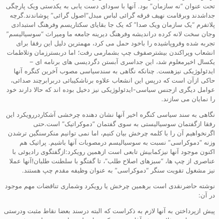
تحت عنوان “نه سازمان” بود. آنها با سودای دست یابی به یکدستی ویک پارچگی
جداشدند وبرقامت نهیف فرقه گرائی لباس مبدل”اصول گرائی” پوشاندند.گرچه
پلاتفرم “یک سازمان ویک صدا” که یک جا بقایای سکتاریسم وفرهنگ استبدادی
وجان سخت لانه کرده دراندیشه وفرهنگ دیرینه جامعه ما ومیراث “سوسیالیسم”
تجربه شده وفروپاشیده را باخود حمل می کرد، مهمترین دلیل این رفقا برای
انشعاب وپراکندن بیشترصفوف چپ بشمارمی رفت؛ اما دربسترزمان وتلاطمات
یکسال اخیرمعلوم شد، این جداسری آبستن دگردیسی های برنامه ای –
ایدئولوژیکی نیزهست. چنانکه نگاهی به سندسیاسی مصوب آخرین کنگره آنها
حاکی ازآن است که درپس این انشعاب علاوه برناشکیبائی دربرابرچند صدائی،
عوامل دیگری ازجنس سیاسی-ایدئولوژیکی نیز دخیل بوده اند که حالا دارند خود
را نمایان می سازند.
نگاهی به سند سیاسی کنگره اخیر آنها نشان دهنده چرخشی آشکاردررویکرد این
رفقا ازگفتمان سوسیالیستی به سوی گفتمان “دموکراتیک” است.حتی
اگرنخواهیم آن را با کلمه چرخش بیان کنیم، اما نمی توانیم منکرسنگین ترشدن
وزنه “دموکراسی” نسبت به سوسیالیسم درمصوبات آنها باشیم. پراتیک هم
اکنون موجود آنها نیزکمابیش تابعی است ازهمین رویکرد:ازگفتگوی رادیوئی با
عناصری از چپ ها، “سبزهای اصلاح طلب”، تا گفتگو با سلطنت طلبان!آنها عملا
نیز مشغول تقویت سنگر “دموکراسی” به عنوان وظیفه مقدم چپ هستند.
نوشته حاضرنقدی است برهمین چرخش یا رویکرد وشماری تناقضات مهم موجود
در آن:
پیش ازپرداختن به آنها لازم به ذکراست که البته درسند بعضا نقاط مثبت ودرستی