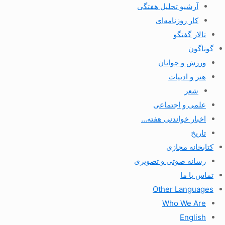
آرشیو تحلیل هفتگی
کار روزنامه‌ای
تالار گفتگو
گوناگون
ورزش و جوانان
هنر و ادبیات
شعر
علمی و اجتماعی
اخبار خواندنی هفته…
تاریخ
کتابخانه مجازی
رسانه صوتی و تصویری
تماس با ما
Other Languages
Who We Are
English