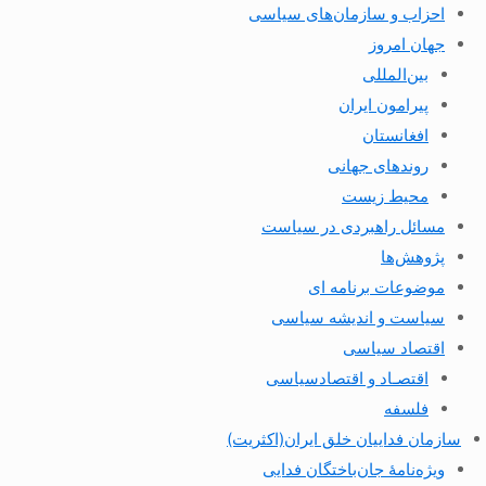
احزاب و سازمان‌های سیاسی
جهان امروز
بین‌المللی
پیرامون ایران
افغانستان
روندهای جهانی
محیط زیست
مسائل راهبردی در سیاست
پژوهش‌ها
موضوعات برنامه ای
سیاست و اندیشه سیاسی
اقتصاد سیاسی
اقتصـاد و اقتصاد‌سیاسی
فلسفه
سازمان فداییان خلق ایران(اکثریت)
ویژه‌نامهٔ جان‌باختگان فدایی