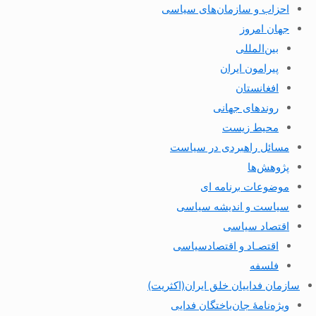
احزاب و سازمان‌های سیاسی
جهان امروز
بین‌المللی
پیرامون ایران
افغانستان
روندهای جهانی
محیط زیست
مسائل راهبردی در سیاست
پژوهش‌ها
موضوعات برنامه ای
سیاست و اندیشه سیاسی
اقتصاد سیاسی
اقتصـاد و اقتصاد‌سیاسی
فلسفه
سازمان فداییان خلق ایران(اکثریت)
ویژه‌نامهٔ جان‌باختگان فدایی