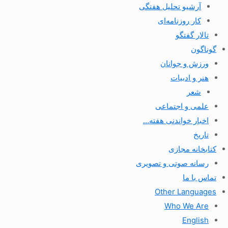
آرشیو تحلیل هفتگی
کار روزنامه‌ای
تالار گفتگو
گوناگون
ورزش و جوانان
هنر و ادبیات
شعر
علمی و اجتماعی
اخبار خواندنی هفته…
تاریخ
کتابخانه مجازی
رسانه صوتی و تصویری
تماس با ما
Other Languages
Who We Are
English