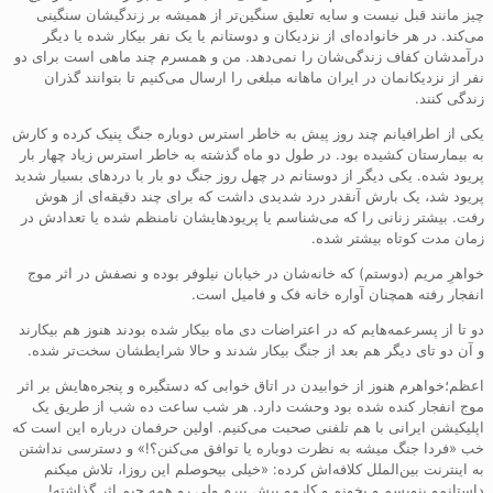
چیز مانند قبل نیست و سایه تعلیق سنگین‌تر از همیشه بر زندگیشان سنگینی
می‌کند. در هر خانواده‌ای از نزدیکان و دوستانم یا یک نفر بیکار شده یا دیگر
درآمدشان کفاف زندگی‌شان را نمی‌دهد. من و همسرم چند ماهی است برای دو
نفر از نزدیکانمان در ایران ماهانه مبلغی را ارسال می‌کنیم تا بتوانند گذران
زندگی کنند.
یکی از اطرافیانم چند روز پیش به خاطر استرس دوباره جنگ پنیک کرده و کارش
به بیمارستان کشیده بود. در طول دو ماه گذشته به خاطر استرس زیاد چهار بار
پریود شده. یکی دیگر از دوستانم در چهل روز جنگ دو بار با دردهای بسیار شدید
پریود شد، یک بارش آنقدر درد شدیدی داشت که برای چند دقیقه‌ای از هوش
رفت. بیشتر زنانی را که می‌شناسم یا پریودهایشان نامنظم شده یا تعدادش در
زمان مدت کوتاه بیشتر شده.
خواهرِ مریم (دوستم) که خانه‌شان در خیابان نیلوفر بوده و نصفش در اثر موج
انفجار رفته همچنان آواره خانه فک و فامیل است.
دو تا از پسرعمه‌هایم که در اعتراضات دی ماه بیکار شده بودند هنوز هم بیکارند
و آن دو تای دیگر هم بعد از جنگ بیکار شدند و حالا شرایطشان سخت‌تر شده.
اعظم؛خواهرم هنوز از خوابیدن در اتاق خوابی که دستگیره و پنجره‌هایش بر اثر
موج انفجار کنده شده بود وحشت دارد. هر شب ساعت ده شب از طریق یک
اپلیکیشن ایرانی با هم تلفنی صحبت می‌کنیم. اولین حرفمان درباره این است که
خب «فردا جنگ میشه به نظرت دوباره یا توافق می‌کنن؟!» و دسترسی نداشتن
به اینترنت بین‌الملل کلافه‌اش کرده: «خیلی بیحوصلم این روزا، تلاش میکنم
داستانمو بنویسم و بخونم و کارمو پیش ببرم ولی رو همه چیم اثر گذاشته!