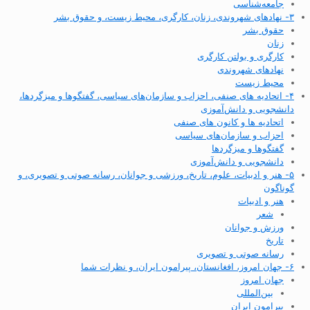
جامعه‌شناسی
۳- نهادهای شهروندی، زنان، کارگری، محیط زیست، و حقوق بشر
حقوق بشر
زنان
کارگری و بولتن کارگری
نهادهای شهروندی
محیط زیست
۴- اتحادیه های صنفی، احزاب و سازمان‌های سیاسی، گفتگوها و میزگردها،
دانشجویی و دانش‌آموزی
اتحادیه ها و کانون های صنفی
احزاب و سازمان‌های سیاسی
گفتگوها و میزگردها
دانشجویی و دانش‌آموزی
۵- هنر و ادبیات، علوم، تاریخ، ورزشی و جوانان، رسانه صوتی و تصویری، و
گوناگون
هنر و ادبیات
شعر
ورزش و جوانان
تاریخ
رسانه صوتی و تصویری
۶- جهان امروز، افغانستان، پیرامون ایران، و نظرات شما
جهان امروز
بین‌المللی
پیرامون ایران