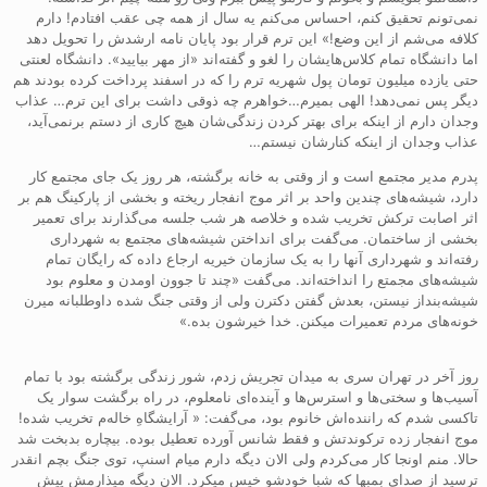
نمی‌تونم تحقیق کنم، احساس می‌کنم یه سال از همه چی عقب افتادم! دارم
کلافه می‌شم از این وضع!» این ترم قرار بود پایان نامه ارشدش را تحویل دهد
اما دانشگاه تمام کلاس‌هایشان را لغو و گفته‌اند «از مهر بیایید». دانشگاه لعنتی
حتی یازده میلیون تومان پول شهریه ترم را که در اسفند پرداخت کرده بودند هم
دیگر پس نمی‌دهد! الهی بمیرم…خواهرم چه ذوقی داشت برای این ترم… عذاب
وجدان دارم از اینکه برای بهتر کردن زندگی‌شان هیچ کاری از دستم برنمی‌آید،
عذاب وجدان از اینکه کنارشان نیستم…
پدرم مدیر مجتمع است و از وقتی به خانه برگشته، هر روز یک جای مجتمع کار
دارد، شیشه‌های چندین واحد بر اثر موج انفجار ریخته و بخشی از پارکینگ هم بر
اثر اصابت ترکش تخریب شده و خلاصه هر شب جلسه می‌گذارند برای تعمیر
بخشی از ساختمان. می‌گفت برای انداختن شیشه‌های مجتمع به شهرداری
رفته‌اند و شهرداری آنها را به یک سازمان خیریه ارجاع داده که رایگان تمام
شیشه‌های مجمتع را انداخته‌اند. می‌گفت «چند تا جوون اومدن و معلوم بود
شیشه‌بنداز نیستن، بعدش گفتن دکترن ولی از وقتی جنگ شده داوطلبانه میرن
خونه‌های مردم تعمیرات میکنن. خدا خیرشون بده.»
روز آخر در تهران سری به میدان تجریش زدم، شور زندگی برگشته بود با تمام
آسیب‌ها و سختی‌ها و استرس‌ها و آینده‌ای نامعلوم، در راه برگشت سوار یک
تاکسی شدم که راننده‌اش خانوم بود، می‌گفت: « آرایشگاهِ خاله‌م تخریب شده!
موج انفجار زده ترکوندتش و فقط شانس آورده تعطیل بوده. بیچاره بدبخت شد
حالا. منم اونجا کار می‌کردم ولی الان دیگه دارم میام اسنپ، توی جنگ بچم انقدر
ترسید از صدای بمبها که شبا خودشو خیس میکرد. الان دیگه میذارمش پیش