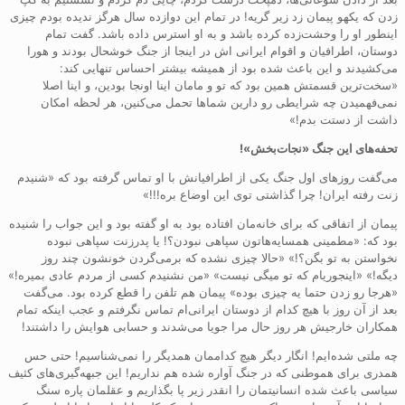
زدن که یکهو پیمان زد زیر گریه! در تمام این دوازده سال هرگز ندیده بودم چیزی
اینطور او را وحشت‌زده کرده باشد و به او استرس داده باشد. گفت تمام
دوستان، اطرافیان و اقوام ایرانی اش در اینجا از جنگ خوشحال بودند و هورا
می‌کشیدند و این باعث شده بود از همیشه بیشتر احساس تنهایی کند:
«سخت‌ترین قسمتش همین بود که تو و مامان اینا اونجا بودین، و اینا اصلا
نمی‌فهمیدن چه شرایطی رو دارین شماها تحمل می‌کنین، هر لحظه امکان
داشت از دستت بدم!»
تحفه‌های این جنگ
«
نجات‌بخش
»!
می‌گفت روزهای اول جنگ یکی از اطرافیانش با او تماس گرفته بود که «شنیدم
زنت رفته ایران! چرا گذاشتی توی این اوضاع بره!!!»
پیمان از اتفاقی که برای خانه‌مان افتاده بود به او گفته بود و این جواب را شنیده
بود که: «مطمینی همسایه‌هاتون سپاهی نبودن؟! یا پدرزنت سپاهی نبوده
نخواستن به تو بگن؟!» «حالا چیزی نشده که برمی‌گردن خونشون چند روز
دیگه!» «اینجوریام که تو میگی نیست» «من نشنیدم کسی از مردم عادی بمیره!»
«هرجا رو زدن حتما یه چیزی بوده» پیمان هم تلفن را قطع کرده بود. می‌گفت
بعد از آن روز با هیچ کدام از دوستان ایرانی‌ام تماس نگرفتم و عجب اینکه تمام
همکاران خارجیش هر روز حال مرا جویا می‌شدند و حسابی هوایش را داشتند!
چه ملتی شده‌ایم! انگار دیگر هیچ کداممان همدیگر را نمی‌شناسیم! حتی حس
همدری برای هموطنی که در جنگ آواره شده هم نداریم! این جبهه‌گیری‌های کثیف
سیاسی باعث شده انسانیتمان را انقدر زیر پا بگذاریم و عقلمان پاره سنگ