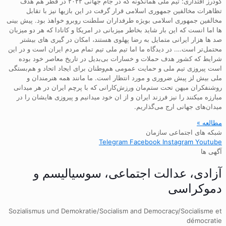
گودرز اقتداری: تیم ملی همانگونه که در جام جهانی ۲۰۲۲ در قطر هم هدف
تظاهرات مخالفین جمهوری اسلامی قرار گرفت در این بازیها نیز با تقابل
مخالفین جمهوری اسلامی بویژه طرفداران سلطنت روبرو خواهذ بود. پیش بینی
ها اما انست که این بار شاید بخاطر میزبانی در امریکا و کانادا که هر دو میزبان
صد ها هزار ایرانی متمایل به رضا پهلوی هستند، امکان در گیری های بیشتر
محتمل‌تر است…. در دیدگاه ما اما تیم ملی تیم تمام مردم ایران است و در این
شرایط که کشور هدف حملات و خسارات بی‌بدیل در تاریخ معاصر خود بوده
است پیروزی تیم ملی و حمایت عمومی هم‌وطنان برای ایجاد اتحاد و هم‌بستگی
ملی بیش لز پیش ضروری و مورد انتظار است. ما مانند همه هنرمندان و
روشنفکران میهن تحت ستم‌مان ورزش‌کارانی که با پرچم ایران در هر میدانی
مبارزه میکنند را نیز فرزند ایران و از ان خود میدانیم و پیروزی هایشان را در
میدان‌های جهانی ارج می‌گذاریم.
مطالعه »
شبکه های اجتماعی سازمان
Telegram
Facebook
Instagram
Youtube
آگهی ها
آزادی، عدالت اجتماعی، سوسیالیسم و
دموکراسی
Sozialismus und Demokratie/Socialism and Democracy/Socialisme et
démocratie