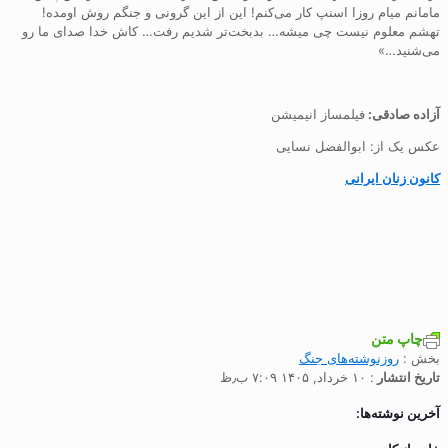
مامانم میام روزا اسنپ کار می‌کنم! این از این گرونی و جنگم روش اومده!
تهشم معلوم نیست چی میشه… بدبخت‌تر شدیم رفت… کاش خدا صدای ما رو
می‌شنید…»
آزاده صادقی:
فیلمساز انیمیشن
عکس یک از: ابوالفضل نسایی
کانون زنان ایرانی
چاپ متن
بخش :
روزنوشته‌های جنگ
تاریخ انتشار
: ۱۰ خرداد, ۱۴۰۵ ۷:۰۹ ب٫ظ
آخرین نوشته‌ها: