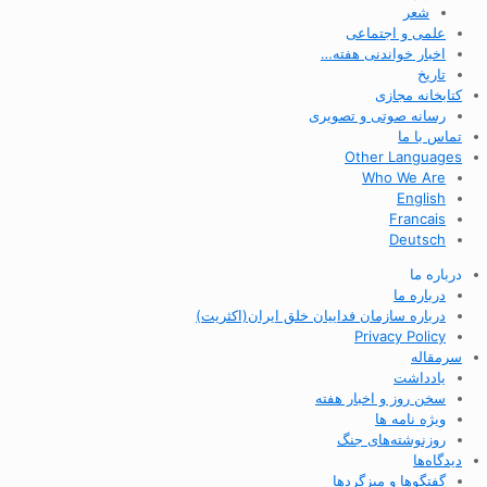
شعر
علمی و اجتماعی
اخبار خواندنی هفته…
تاریخ
کتابخانه مجازی
رسانه صوتی و تصویری
تماس با ما
Other Languages
Who We Are
English
Francais
Deutsch
درباره ما
درباره ما
درباره سازمان فداییان خلق ایران(اکثریت)
Privacy Policy
سرمقاله
یادداشت
سخن روز و اخبار هفته
ویژه نامه ها
روزنوشته‌های جنگ
دیدگاه‌ها
گفتگوها و میزگردها