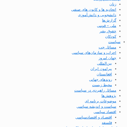
زنان
اتحادیه ها و کانون های صنفی
دانشجویی و دانش‌آموزی
گزارش‌ها
ملی – قومی
حقوق بشر
کودکان
سیاست
مسائل چپ
احزاب و سازمان‌های سیاسی
جهان امروز
بین‌المللی
پیرامون ایران
افغانستان
روندهای جهانی
محیط زیست
مسائل راهبردی در سیاست
پژوهش‌ها
موضوعات برنامه ای
سیاست و اندیشه سیاسی
اقتصاد سیاسی
اقتصـاد و اقتصاد‌سیاسی
فلسفه