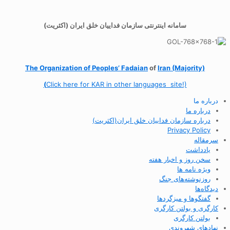
سامانه اینترنتی سازمان فداییان خلق ایران (اکثریت)
The Organization of
Peoples’ Fadaian
of
Iran (Majority)
(
Click here for KAR in other languages site!)
درباره ما
درباره ما
درباره سازمان فداییان خلق ایران(اکثریت)
Privacy Policy
سرمقاله
یادداشت
سخن روز و اخبار هفته
ویژه نامه ها
روزنوشته‌های جنگ
دیدگاه‌ها
گفتگوها و میزگردها
کارگری و بولتن کارگری
بولتن کارگری
نهادهای شهروندی