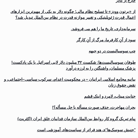
خارج از کادر
از «برتون وودز» تا تسلیح نظام مالی؛ چگونه دلار به یکی از مهم‌ترین ابزارهای
اعمال قدرت ژئوپلیتیکی و تغییر موازنه قدرت در نظام بین‌الملل تبدیل شد؟
سرمایه‌داری، تاریخ ما را هم می فروشد.
سود از آنِ کارفرما، مرگ از آنِ کارگر
چپ سوسیالیست در دو جبهه
طوفان سوسیالیست‌ها: شکست ۳۲ میلیون دلار لابی اسرائیل با یک پادکست!
پزشک مسلمان، واشنگتن را به لرزه درآورد
بیانیه مجامع اسلامی ایرانیان – در محکومیت اعدام، سرکوب سیاسی–اجتماعی، و
نقض حقوق زنان
جنایت میناب، لامرد و اینک قشم
بحران مهاجرت‌، حذف صورت مسأله یا حل مسأله؟!
پیام تبریک گروه کار روابط بین‌الملل سازمان فداییان خلق ایران (اکثریت)
“جنبش سوسک‌ها”ی هند فراتر از سیاست‌های آموزشی است