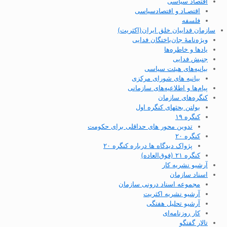
اقتصاد سیاسی
اقتصـاد و اقتصاد‌سیاسی
فلسفه
سازمان فداییان خلق ایران(اکثریت)
ویژه‌نامهٔ جان‌باختگان فدایی
یادها و خاطره‌ها
جنبش فدایی
بیانیه‌های هیئت سیاسی
بیانیه های شورای مرکزی
پیام‌ها و اطلاعیه‌های سازمانی
کنگره‌های سازمان
بولتن بحثهای کنگره اول
کنگره ۱۹
تدوین محور های حداقلی برای حکومت
کنگره ۲۰
پژواک دیدگاه ها درباره کنگره ۲۰
کنگره ۲۱ (فوق‌العاده)
آرشیو نشریه کار
اسناد سازمان
مجموعه اسناد درونی سازمان
آرشیو نشریه اکثریت
آرشیو تحلیل هفتگی
کار روزنامه‌ای
تالار گفتگو