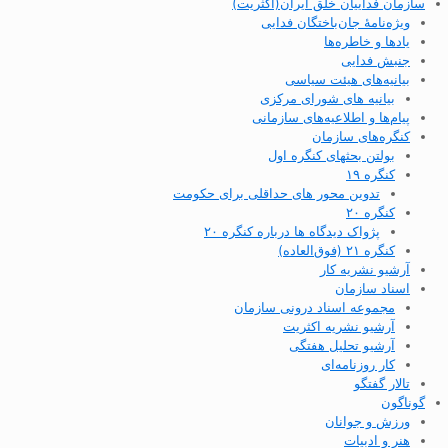
سازمان فداییان خلق ایران(اکثریت)
ویژه‌نامهٔ جان‌باختگان فدایی
یادها و خاطره‌ها
جنبش فدایی
بیانیه‌های هیئت سیاسی
بیانیه های شورای مرکزی
پیام‌ها و اطلاعیه‌های سازمانی
کنگره‌های سازمان
بولتن بحثهای کنگره اول
کنگره ۱۹
تدوین محور های حداقلی برای حکومت
کنگره ۲۰
پژواک دیدگاه ها درباره کنگره ۲۰
کنگره ۲۱ (فوق‌العاده)
آرشیو نشریه کار
اسناد سازمان
مجموعه اسناد درونی سازمان
آرشیو نشریه اکثریت
آرشیو تحلیل هفتگی
کار روزنامه‌ای
تالار گفتگو
گوناگون
ورزش و جوانان
هنر و ادبیات