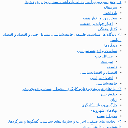
۱- بخش سردبیری | سرمقاله، یادداشت، سخن روز و پژوهش‌ها
سرمقاله
یادداشت
سخن روز و اخبار هفته
اخبار خواندنی هفته…
گفتار هفتگی
۲- دیدگاه ها، سیاست، فلسفه، جامعه‌شناسی، مسائل چپ، و اقتصاد و اقتصاد
سیاسی
دیدگاه‌ها
سیاست و اندیشه سیاسی
مسائل چپ
سیاست
فلسفه
اقتصـاد و اقتصاد‌سیاسی
اقتصاد سیاسی
جامعه‌شناسی
۳- نهادهای شهروندی، زنان، کارگری، محیط زیست، و حقوق بشر
حقوق بشر
زنان
کارگری و بولتن کارگری
نهادهای شهروندی
محیط زیست
۴- اتحادیه های صنفی، احزاب و سازمان‌های سیاسی، گفتگوها و میزگردها،
دانشجویی و دانش‌آموزی