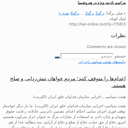
مراسم یادبود ویژه در هیروشیما
« قبلی
برگه
1
برگه
2
برگه
3
…
برگه
6
بعدی »
لینک کوتاه
http://kar-online.com?p=115813
نظرات
Comments are closed.
جستجو
بیانیه‌های هیئت‌ سیاسی‌ـ‌اجرایی
اعدام‌ها را متوقف کنید؛ مردم خواهان تنش‌زدایی و صلح
هستند.
هیئت سیاسی ـ اجرایی سازمان فداییان خلق ایران (اکثریت)
هیئت سیاسی-اجرایی سازمان فدائیان خلق ایران (اکثریت): ما بار دیگر خواستار
توقف فوری اجرای تمامی احکام اعدام، تضمین دادرسی عادلانه، رعایت حقوق
متهمان و پایان دادن به استفاده از مجازات مرگ به عنوان ابزار سرکوب هستیم.
امروز دفاع از حق حیات، دفاع از صلح و دفاع از آزادی، سه مطالبه جدا از هم
نیستند؛ این‌ها ارکان آینده‌ای هستند که مردم ایران برای آن هزینه‌های سنگینی