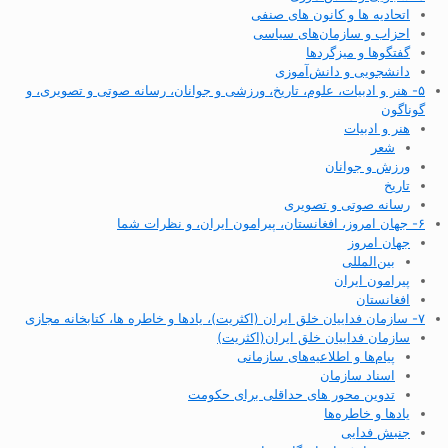
اتحادیه ها و کانون های صنفی
احزاب و سازمان‌های سیاسی
گفتگوها و میزگردها
دانشجویی و دانش‌آموزی
۵- هنر و ادبیات، علوم، تاریخ، ورزشی و جوانان، رسانه صوتی و تصویری، و
گوناگون
هنر و ادبیات
شعر
ورزش و جوانان
تاریخ
رسانه صوتی و تصویری
۶- جهان امروز، افغانستان، پیرامون ایران، و نظرات شما
جهان امروز
بین‌المللی
پیرامون ایران
افغانستان
۷- سازمان فداییان خلق ایران (اکثریت)، یادها و خاطره ها، کتابخانه مجازی
سازمان فداییان خلق ایران(اکثریت)
پیام‌ها و اطلاعیه‌های سازمانی
اسناد سازمان
تدوین محور های حداقلی برای حکومت
یادها و خاطره‌ها
جنبش فدایی