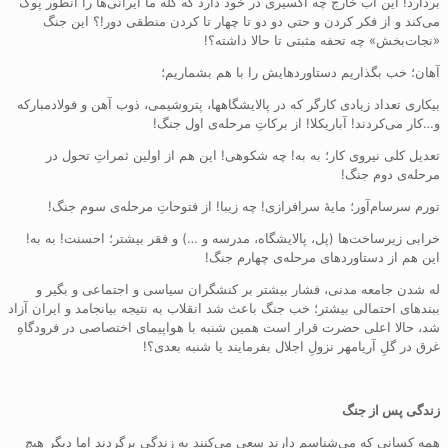
بردارد! این آب خارج چه اکسیری در خود دارد که کله ما ایرانی‌ها را انطور پوک
می‌کند و از فکر کردن و حتی دو دو تا چهار تا کردن منطقی دور!؟ این جنگ
«نجات‌بخش» چه تحفه مثبتی تا حالا داشته؟!
آهان؛ خب بگذاریم دستاوردهایش را با هم بشماریم؛
بیکاری تعداد زیادی کارگر که در پالایشگاهها، پتروشیمی، ذوب آهن و فولادمبارکه
و…کار می‌کردند! آباریکلا! از برکاتِ مرحله‌ی اول جنگ!
تعدیل کلی نیروی کار؛ به به! چه شکوهی! این هم از اولین ثمراتِ تحول در
مرحله‌ی دوم جنگ!
تورم سرسام‌آور؛ مایهٔ سرافرازی! چه زیبا! از فتوحاتِ مرحله‌ی سوم جنگ!
خرابی زیرساخت‌ها (پل، پالایشگاه، مدرسه و …) و فقر بیشتر؛ احسنت! به به!
این هم از دستاوردهای مرحله‌ی چهارم جنگ!
له شدن جامعه مدنی، فشار بیشتر بر کنشگران سیاسی و اجتماعی و بگیر و
ببندهای احتمالی بیشتر؛ خب جنگ باعث شد انقلاب به نتیجه بیانجامد و ایران آزاد
شد، حالا اعلی حضرت قرار است همین شنبه با هواپیمای اختصاصی در فرودگاهِ
غرق در گلِ آریامهر نزولِ اجلال بفرمایند یا شنبه بعدی؟!
زندگی پس از جنگ
همه کسانی که می‌شناسم دارند سعی می‌کنند به زندگی برگردند اما دیگر هیچ