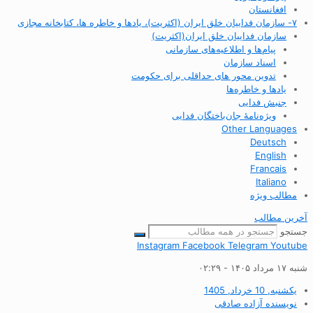
افغانستان
۷- سازمان فداییان خلق ایران (اکثریت)، یادها و خاطره ها، کتابخانه مجازی
سازمان فداییان خلق ایران(اکثریت)
پیام‌ها و اطلاعیه‌های سازمانی
اسناد سازمان
تدوین محور های حداقلی برای حکومت
یادها و خاطره‌ها
جنبش فدایی
ویژه‌نامهٔ جان‌باختگان فدایی
Other Languages
Deutsch
English
Francais
Italiano
مطالب ویژه
آخرین مطالب
جستجو
Instagram
Facebook
Telegram
Youtube
شنبه ۱۷ مرداد ۱۴۰۵ - ۰۲:۲۹
یکشنبه, 10 خرداد, 1405
نویسنده
آزاده صادقی