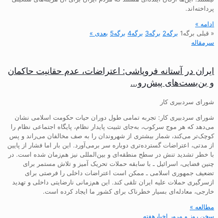
پرداخته‌اند.
ادامه »
« قبلی
برگه
1
برگه
2
برگه
3
برگه
4
برگه
5
بعدی »
سرمقاله
ایران در آستانه فروپاشی: اعتراضات، عدم حقانیت حاکمان
و بن‌بست‌های پیش‌رو…
شورای سردبیری کار
شورای سردبیری کار: تجربه تمامی طول دوران حیات حکومت اسلامی نشان
می‌دهد که هر موج سرکوب، به‌جای تثبیت پایدار نظام، پایگاه اجتماعی نظام را
کوچک‌تر می‌کند، شمار بیشتری از شهروندان را به صف مخالفان می‌راند و پس
از مدتی، اعتراضات گسترده‌تری دوباره سر برمی‌آورد. این بار اما فشار از پایین
با خطر تشدید تنش در سطح منطقه‌ای و بین‌المللی نیز هم‌زمان شده است. در
چنین فضایی، اسرائیل ـ با سابقه حملات تحریک آمیز و تلاش مستمر برای
تضعیف جمهوری اسلامی ـ ممکن است اعتراضات داخلی را فرصتی برای
ازسرگیری حملات علیه ایران تلقی کند. این هم‌زمانی نارضایتی داخلی و تهدید
خارجی، معادله‌ای بسیار خطرناک برای کشور ما ایجاد کرده است.
مطالعه »
سخن روز و مرور اخبارهفته