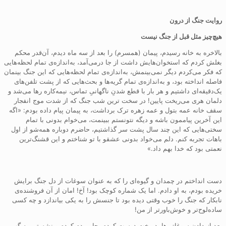
روایت جنگ از درون
هیچ‌چیز مثل قبل از جنگ نیست
بالاخره به خانه رسیدم، پیمان (همسرم) را بعد از سه ماه دیدم، آن‌قدر محکم
بغلش کردم که استخوان‌هایش داشت از جا درمی‌آمد، به‌اندازه‌ی تمام لحظه‌هایی
که فکر می‌کردم دیگر نمی‌بینمش، به‌اندازه‌ی تمام لحظه‌هایی که این جنگ بینمان
فاصله انداخته بود، و به‌اندازه‌ی تمام گریه‌ها و بحث‌هایی که از پشت تلفن‌های
یک‌دقیقه‌ای داشتیم و هر بار با قطع شدنِ ناگهانیِ تماس، نیمه‌کاره رها می‌شد و
دلمان هری می‌ریخت پایین! در سخت ترین شب جنگ که از شدت موج انفجار
سقف خانه عمه بتول و عمه زهره ترک برداشت، به پیمان پیام داده بودم: «اگه
این آخرین پیاممون باشه و دیگه نتونستم ببینمت، می‌خوام بدونی با تمام
سختی‌هایی که این چند سال پشت سر گذاشتیم، حاضرم دوباره همه‌شو از اول
باهات تجربه کنم. دلم می‌خواد بدونی عشقو با تو شناختم و این قشنگ‌ترین
نعمتی بود که خدا بهم داد.»
دست انداختم در چمدان و گیوه‌ای را که به عنوان سوغات از دل جنگ برایش
خریده بودم، به او دادم. اما یک شماره کوچک بود! آخ! امان از آن فروشنده‌ی
نابکار که جنگ را خوب وقتی دیده بود تا جنسش را به یکی بیاندازد و چه کسی
ساده‌لوح‌تر و خوش‌باورتر از من!
بعد از دادن سوغاتی‌ها، دمپخت درست کردم، چایی دم کردم و نشستیم به گپ