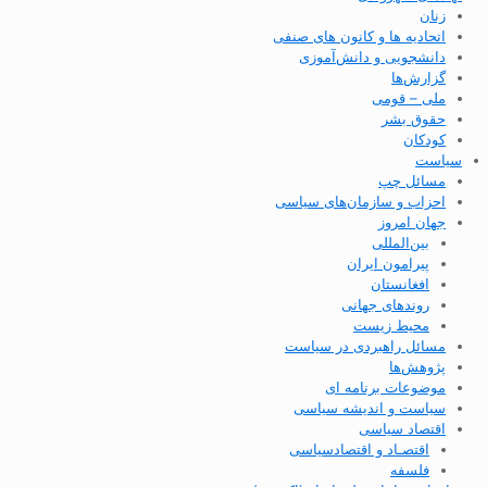
زنان
اتحادیه ها و کانون های صنفی
دانشجویی و دانش‌آموزی
گزارش‌ها
ملی – قومی
حقوق بشر
کودکان
سیاست
مسائل چپ
احزاب و سازمان‌های سیاسی
جهان امروز
بین‌المللی
پیرامون ایران
افغانستان
روندهای جهانی
محیط زیست
مسائل راهبردی در سیاست
پژوهش‌ها
موضوعات برنامه ای
سیاست و اندیشه سیاسی
اقتصاد سیاسی
اقتصـاد و اقتصاد‌سیاسی
فلسفه