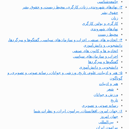
جامعه‌شناسی
۳- نهادهای شهروندی، زنان، کارگری، محیط زیست، و حقوق بشر
حقوق بشر
زنان
کارگری و بولتن کارگری
نهادهای شهروندی
محیط زیست
۴- اتحادیه های صنفی، احزاب و سازمان‌های سیاسی، گفتگوها و میزگردها،
دانشجویی و دانش‌آموزی
اتحادیه ها و کانون های صنفی
احزاب و سازمان‌های سیاسی
گفتگوها و میزگردها
دانشجویی و دانش‌آموزی
۵- هنر و ادبیات، علوم، تاریخ، ورزشی و جوانان، رسانه صوتی و تصویری، و
گوناگون
هنر و ادبیات
شعر
ورزش و جوانان
تاریخ
رسانه صوتی و تصویری
۶- جهان امروز، افغانستان، پیرامون ایران، و نظرات شما
جهان امروز
بین‌المللی
پیرامون ایران