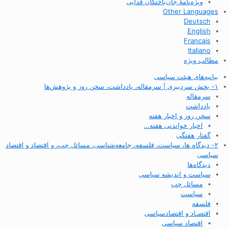
ویژه‌نامهٔ جان‌باختگان فدایی
Other Languages
Deutsch
English
Francais
Italiano
مطالب ویژه
بیانیه‌های هیئت سیاسی
۱- بخش سردبیری | سرمقاله، یادداشت، سخن روز و پژوهش‌ها
سرمقاله
یادداشت
سخن روز و اخبار هفته
اخبار خواندنی هفته…
گفتار هفتگی
۲- دیدگاه ها، سیاست، فلسفه، جامعه‌شناسی، مسائل چپ، و اقتصاد و اقتصاد
سیاسی
دیدگاه‌ها
سیاست و اندیشه سیاسی
مسائل چپ
سیاست
فلسفه
اقتصـاد و اقتصاد‌سیاسی
اقتصاد سیاسی