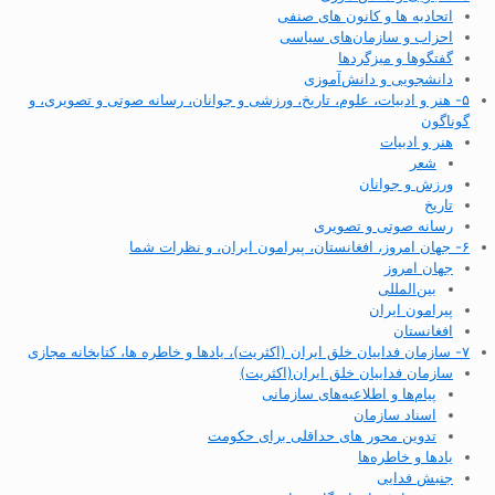
اتحادیه ها و کانون های صنفی
احزاب و سازمان‌های سیاسی
گفتگوها و میزگردها
دانشجویی و دانش‌آموزی
۵- هنر و ادبیات، علوم، تاریخ، ورزشی و جوانان، رسانه صوتی و تصویری، و
گوناگون
هنر و ادبیات
شعر
ورزش و جوانان
تاریخ
رسانه صوتی و تصویری
۶- جهان امروز، افغانستان، پیرامون ایران، و نظرات شما
جهان امروز
بین‌المللی
پیرامون ایران
افغانستان
۷- سازمان فداییان خلق ایران (اکثریت)، یادها و خاطره ها، کتابخانه مجازی
سازمان فداییان خلق ایران(اکثریت)
پیام‌ها و اطلاعیه‌های سازمانی
اسناد سازمان
تدوین محور های حداقلی برای حکومت
یادها و خاطره‌ها
جنبش فدایی