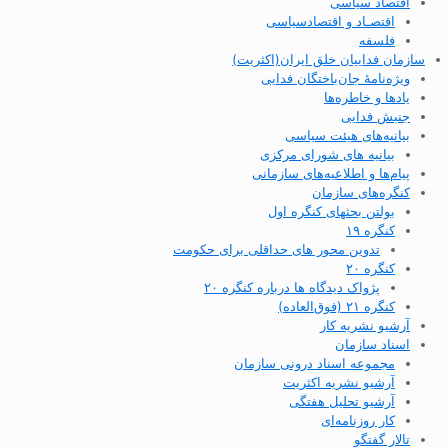
اقتصاد سیاسی
اقتصـاد و اقتصاد‌سیاسی
فلسفه
سازمان فداییان خلق ایران(اکثریت)
ویژه‌نامهٔ جان‌باختگان فدایی
یادها و خاطره‌ها
جنبش فدایی
بیانیه‌های هیئت سیاسی
بیانیه های شورای مرکزی
پیام‌ها و اطلاعیه‌های سازمانی
کنگره‌های سازمان
بولتن بحثهای کنگره اول
کنگره ۱۹
تدوین محور های حداقلی برای حکومت
کنگره ۲۰
پژواک دیدگاه ها درباره کنگره ۲۰
کنگره ۲۱ (فوق‌العاده)
آرشیو نشریه کار
اسناد سازمان
مجموعه اسناد درونی سازمان
آرشیو نشریه اکثریت
آرشیو تحلیل هفتگی
کار روزنامه‌ای
تالار گفتگو