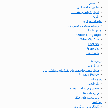
شعر
علمی و اجتماعی
اخبار خواندنی هفته…
تاریخ
کتابخانه مجازی
رسانه صوتی و تصویری
تماس با ما
Other Languages
Who We Are
English
Francais
Deutsch
درباره ما
درباره ما
درباره سازمان فداییان خلق ایران(اکثریت)
Privacy Policy
سرمقاله
یادداشت
سخن روز و اخبار هفته
ویژه نامه ها
روزنوشته‌های جنگ
دیدگاه‌ها
گفتگوها و میزگردها