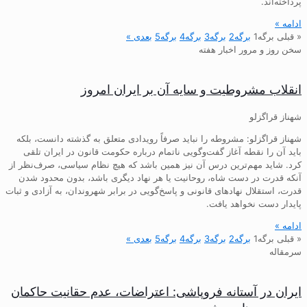
پرداخته‌اند.
ادامه »
« قبلی
برگه
1
برگه
2
برگه
3
برگه
4
برگه
5
بعدی »
سخن روز و مرور اخبار هفته
انقلاب مشروطیت و سایه آن بر ایران امروز
شهناز قراگزلو
شهناز قراگزلو: مشروطه را نباید صرفاً رویدادی متعلق به گذشته دانست، بلکه
باید آن را نقطه آغاز گفت‌وگویی ناتمام درباره حکومت قانون در ایران تلقی
کرد. شاید مهم‌ترین درس آن نیز همین باشد که هیچ نظام سیاسی، صرف‌نظر از
آنکه قدرت در دست شاه، روحانیت یا هر نهاد دیگری باشد، بدون محدود شدن
قدرت، استقلال نهادهای قانونی و پاسخ‌گویی در برابر شهروندان، به آزادی و ثبات
پایدار دست نخواهد یافت.
ادامه »
« قبلی
برگه
1
برگه
2
برگه
3
برگه
4
برگه
5
بعدی »
سرمقاله
ایران در آستانه فروپاشی: اعتراضات، عدم حقانیت حاکمان