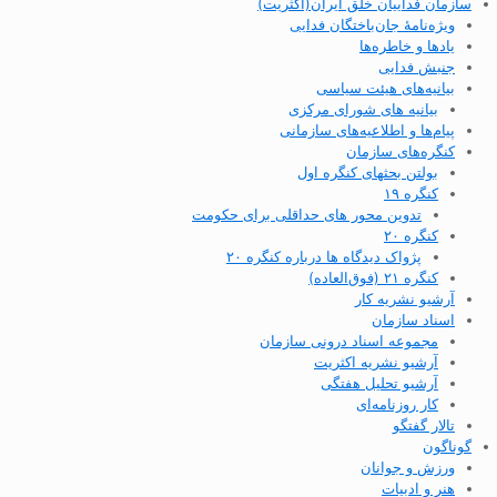
سازمان فداییان خلق ایران(اکثریت)
ویژه‌نامهٔ جان‌باختگان فدایی
یادها و خاطره‌ها
جنبش فدایی
بیانیه‌های هیئت سیاسی
بیانیه های شورای مرکزی
پیام‌ها و اطلاعیه‌های سازمانی
کنگره‌های سازمان
بولتن بحثهای کنگره اول
کنگره ۱۹
تدوین محور های حداقلی برای حکومت
کنگره ۲۰
پژواک دیدگاه ها درباره کنگره ۲۰
کنگره ۲۱ (فوق‌العاده)
آرشیو نشریه کار
اسناد سازمان
مجموعه اسناد درونی سازمان
آرشیو نشریه اکثریت
آرشیو تحلیل هفتگی
کار روزنامه‌ای
تالار گفتگو
گوناگون
ورزش و جوانان
هنر و ادبیات