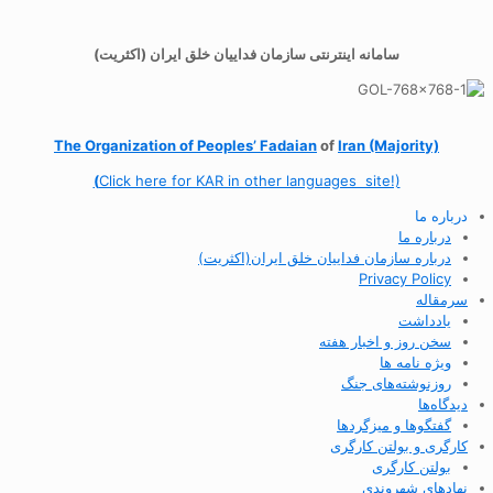
سامانه اینترنتی سازمان فداییان خلق ایران (اکثریت)
The Organization of
Peoples’ Fadaian
of
Iran (Majority)
(
Click here for KAR in other languages site!)
درباره ما
درباره ما
درباره سازمان فداییان خلق ایران(اکثریت)
Privacy Policy
سرمقاله
یادداشت
سخن روز و اخبار هفته
ویژه نامه ها
روزنوشته‌های جنگ
دیدگاه‌ها
گفتگوها و میزگردها
کارگری و بولتن کارگری
بولتن کارگری
نهادهای شهروندی