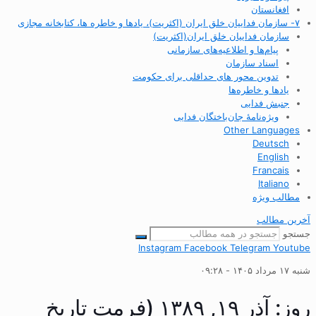
افغانستان
۷- سازمان فداییان خلق ایران (اکثریت)، یادها و خاطره ها، کتابخانه مجازی
سازمان فداییان خلق ایران(اکثریت)
پیام‌ها و اطلاعیه‌های سازمانی
اسناد سازمان
تدوین محور های حداقلی برای حکومت
یادها و خاطره‌ها
جنبش فدایی
ویژه‌نامهٔ جان‌باختگان فدایی
Other Languages
Deutsch
English
Francais
Italiano
مطالب ویژه
آخرین مطالب
جستجو
Instagram
Facebook
Telegram
Youtube
شنبه ۱۷ مرداد ۱۴۰۵ - ۰۹:۲۸
روز: آذر ۱۹, ۱۳۸۹ (فرمت تاریخ