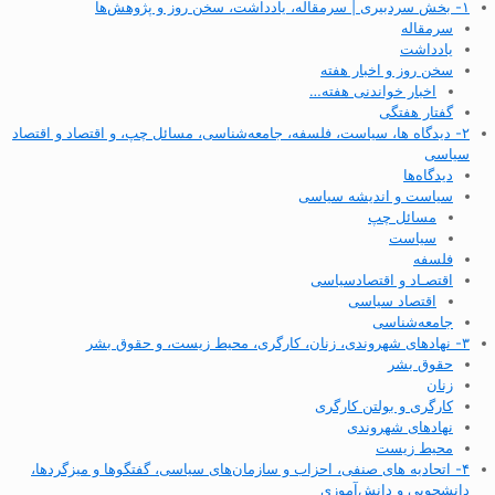
۱- بخش سردبیری | سرمقاله، یادداشت، سخن روز و پژوهش‌ها
سرمقاله
یادداشت
سخن روز و اخبار هفته
اخبار خواندنی هفته…
گفتار هفتگی
۲- دیدگاه ها، سیاست، فلسفه، جامعه‌شناسی، مسائل چپ، و اقتصاد و اقتصاد
سیاسی
دیدگاه‌ها
سیاست و اندیشه سیاسی
مسائل چپ
سیاست
فلسفه
اقتصـاد و اقتصاد‌سیاسی
اقتصاد سیاسی
جامعه‌شناسی
۳- نهادهای شهروندی، زنان، کارگری، محیط زیست، و حقوق بشر
حقوق بشر
زنان
کارگری و بولتن کارگری
نهادهای شهروندی
محیط زیست
۴- اتحادیه های صنفی، احزاب و سازمان‌های سیاسی، گفتگوها و میزگردها،
دانشجویی و دانش‌آموزی