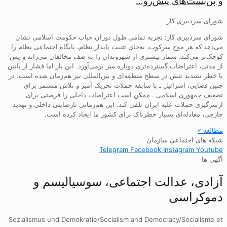
و بن‌بست‌های پیش‌رو…
شورای سردبیری کار
شورای سردبیری کار: تجربه تمامی طول دوران حیات حکومت اسلامی نشان
می‌دهد که هر موج سرکوب، به‌جای تثبیت پایدار نظام، پایگاه اجتماعی نظام را
کوچک‌تر می‌کند، شمار بیشتری از شهروندان را به صف مخالفان می‌راند و پس
از مدتی، اعتراضات گسترده‌تری دوباره سر برمی‌آورد. این بار اما فشار از پایین
با خطر تشدید تنش در سطح منطقه‌ای و بین‌المللی نیز هم‌زمان شده است. در
چنین فضایی، اسرائیل ـ با سابقه حملات تحریک آمیز و تلاش مستمر برای
تضعیف جمهوری اسلامی ـ ممکن است اعتراضات داخلی را فرصتی برای
ازسرگیری حملات علیه ایران تلقی کند. این هم‌زمانی نارضایتی داخلی و تهدید
خارجی، معادله‌ای بسیار خطرناک برای کشور ما ایجاد کرده است.
مطالعه »
شبکه های اجتماعی سازمان
Telegram
Facebook
Instagram
Youtube
آگهی ها
آزادی، عدالت اجتماعی، سوسیالیسم و
دموکراسی
Sozialismus und Demokratie/Socialism and Democracy/Socialisme et