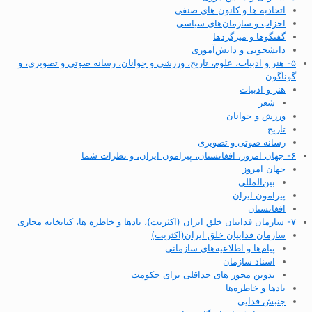
اتحادیه ها و کانون های صنفی
احزاب و سازمان‌های سیاسی
گفتگوها و میزگردها
دانشجویی و دانش‌آموزی
۵- هنر و ادبیات، علوم، تاریخ، ورزشی و جوانان، رسانه صوتی و تصویری، و
گوناگون
هنر و ادبیات
شعر
ورزش و جوانان
تاریخ
رسانه صوتی و تصویری
۶- جهان امروز، افغانستان، پیرامون ایران، و نظرات شما
جهان امروز
بین‌المللی
پیرامون ایران
افغانستان
۷- سازمان فداییان خلق ایران (اکثریت)، یادها و خاطره ها، کتابخانه مجازی
سازمان فداییان خلق ایران(اکثریت)
پیام‌ها و اطلاعیه‌های سازمانی
اسناد سازمان
تدوین محور های حداقلی برای حکومت
یادها و خاطره‌ها
جنبش فدایی