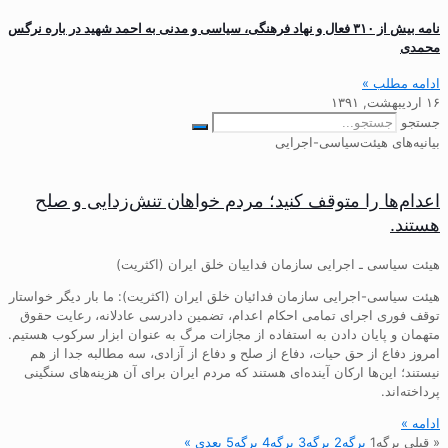
نامه بیش از ۳۱۰ فعال و نهاد فرهنگی، سیاسی و مدنی به احمد شهید در باره نرگس
محمدی
ادامه مطلب »
۱۶ اردیبهشت, ۱۳۹۱
جستجو
بیانیه‌های هیئت‌سیاسی-اجرایی
اعدام‌ها را متوقف کنید؛ مردم خواهان تنش‌زدایی و صلح
هستند.
هیئت سیاسی ـ اجرایی سازمان فداییان خلق ایران (اکثریت)
هیئت سیاسی-اجرایی سازمان فدائیان خلق ایران (اکثریت): ما بار دیگر خواستار
توقف فوری اجرای تمامی احکام اعدام، تضمین دادرسی عادلانه، رعایت حقوق
متهمان و پایان دادن به استفاده از مجازات مرگ به عنوان ابزار سرکوب هستیم.
امروز دفاع از حق حیات، دفاع از صلح و دفاع از آزادی، سه مطالبه جدا از هم
نیستند؛ این‌ها ارکان آینده‌ای هستند که مردم ایران برای آن هزینه‌های سنگینی
پرداخته‌اند.
ادامه »
« قبلی
برگه
1
برگه
2
برگه
3
برگه
4
برگه
5
بعدی »