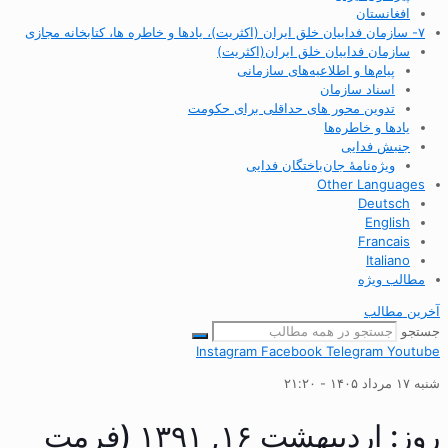
افغانستان
۷- سازمان فداییان خلق ایران (اکثریت)، یادها و خاطره ها، کتابخانه مجازی
سازمان فداییان خلق ایران(اکثریت)
پیام‌ها و اطلاعیه‌های سازمانی
اسناد سازمان
تدوین محور های حداقلی برای حکومت
یادها و خاطره‌ها
جنبش فدایی
ویژه‌نامهٔ جان‌باختگان فدایی
Other Languages
Deutsch
English
Francais
Italiano
مطالب ویژه
آخرین مطالب
جستجو
Instagram
Facebook
Telegram
Youtube
شنبه ۱۷ مرداد ۱۴۰۵ - ۲۱:۲۰
روز: اردیبهشت ۱۶, ۱۳۹۱ (فرمت