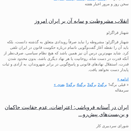
سخن روز و مرور اخبار هفته
انقلاب مشروطیت و سایه آن بر ایران امروز
شهناز قراگزلو
شهناز قراگزلو: مشروطه را نباید صرفاً رویدادی متعلق به گذشته دانست، بلکه
باید آن را نقطه آغاز گفت‌وگویی ناتمام درباره حکومت قانون در ایران تلقی
کرد. شاید مهم‌ترین درس آن نیز همین باشد که هیچ نظام سیاسی، صرف‌نظر از
آنکه قدرت در دست شاه، روحانیت یا هر نهاد دیگری باشد، بدون محدود شدن
قدرت، استقلال نهادهای قانونی و پاسخ‌گویی در برابر شهروندان، به آزادی و ثبات
پایدار دست نخواهد یافت.
ادامه »
« قبلی
برگه
1
برگه
2
برگه
3
برگه
4
برگه
5
بعدی »
سرمقاله
ایران در آستانه فروپاشی: اعتراضات، عدم حقانیت حاکمان
و بن‌بست‌های پیش‌رو…
شورای سردبیری کار