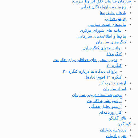
سازمان فداییان خلق ایران(اکثریت)
ویژه‌نامهٔ جان‌باختگان فدایی
یادها و خاطره‌ها
جنبش فدایی
بیانیه‌های هیئت سیاسی
بیانیه های شورای مرکزی
پیام‌ها و اطلاعیه‌های سازمانی
کنگره‌های سازمان
بولتن بحثهای کنگره اول
کنگره ۱۹
تدوین محور های حداقلی برای حکومت
کنگره ۲۰
پژواک دیدگاه ها درباره کنگره ۲۰
کنگره ۲۱ (فوق‌العاده)
آرشیو نشریه کار
اسناد سازمان
مجموعه اسناد درونی سازمان
آرشیو نشریه اکثریت
آرشیو تحلیل هفتگی
کار روزنامه‌ای
تالار گفتگو
گوناگون
ورزش و جوانان
هنر و ادبیات