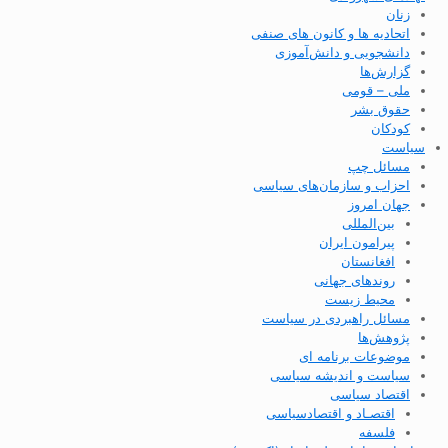
زنان
اتحادیه ها و کانون های صنفی
دانشجویی و دانش‌آموزی
گزارش‌ها
ملی – قومی
حقوق بشر
کودکان
سیاست
مسائل چپ
احزاب و سازمان‌های سیاسی
جهان امروز
بین‌المللی
پیرامون ایران
افغانستان
روندهای جهانی
محیط زیست
مسائل راهبردی در سیاست
پژوهش‌ها
موضوعات برنامه ای
سیاست و اندیشه سیاسی
اقتصاد سیاسی
اقتصـاد و اقتصاد‌سیاسی
فلسفه