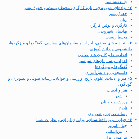
جامعه‌شناسی
۳- نهادهای شهروندی، زنان، کارگری، محیط زیست، و حقوق بشر
حقوق بشر
زنان
کارگری و بولتن کارگری
نهادهای شهروندی
محیط زیست
۴- اتحادیه های صنفی، احزاب و سازمان‌های سیاسی، گفتگوها و میزگردها،
دانشجویی و دانش‌آموزی
اتحادیه ها و کانون های صنفی
احزاب و سازمان‌های سیاسی
گفتگوها و میزگردها
دانشجویی و دانش‌آموزی
۵- هنر و ادبیات، علوم، تاریخ، ورزشی و جوانان، رسانه صوتی و تصویری، و
گوناگون
هنر و ادبیات
شعر
ورزش و جوانان
تاریخ
رسانه صوتی و تصویری
۶- جهان امروز، افغانستان، پیرامون ایران، و نظرات شما
جهان امروز
بین‌المللی
پیرامون ایران