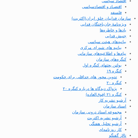
اقتصاد سیاسی
اقتصـاد و اقتصاد‌سیاسی
فلسفه
سازمان فداییان خلق ایران(اکثریت)
ویژه‌نامهٔ جان‌باختگان فدایی
یادها و خاطره‌ها
جنبش فدایی
بیانیه‌های هیئت سیاسی
بیانیه های شورای مرکزی
پیام‌ها و اطلاعیه‌های سازمانی
کنگره‌های سازمان
بولتن بحثهای کنگره اول
کنگره ۱۹
تدوین محور های حداقلی برای حکومت
کنگره ۲۰
پژواک دیدگاه ها درباره کنگره ۲۰
کنگره ۲۱ (فوق‌العاده)
آرشیو نشریه کار
اسناد سازمان
مجموعه اسناد درونی سازمان
آرشیو نشریه اکثریت
آرشیو تحلیل هفتگی
کار روزنامه‌ای
تالار گفتگو