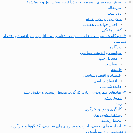
۱- بخش سردبیری | سرمقاله، یادداشت، سخن روز و پژوهش‌ها
سرمقاله
یادداشت
سخن روز و اخبار هفته
اخبار خواندنی هفته…
گفتار هفتگی
۲- دیدگاه ها، سیاست، فلسفه، جامعه‌شناسی، مسائل چپ، و اقتصاد و اقتصاد
سیاسی
دیدگاه‌ها
سیاست و اندیشه سیاسی
مسائل چپ
سیاست
فلسفه
اقتصـاد و اقتصاد‌سیاسی
اقتصاد سیاسی
جامعه‌شناسی
۳- نهادهای شهروندی، زنان، کارگری، محیط زیست، و حقوق بشر
حقوق بشر
زنان
کارگری و بولتن کارگری
نهادهای شهروندی
محیط زیست
۴- اتحادیه های صنفی، احزاب و سازمان‌های سیاسی، گفتگوها و میزگردها،
دانشجویی و دانش‌آموزی