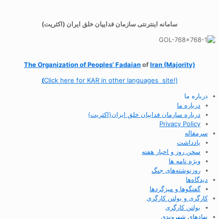
سامانه اینترنتی سازمان فداییان خلق ایران (اکثریت)
The Organization of
Peoples’ Fadaian
of
Iran (Majority)
(
Click here for KAR in other languages site!)
درباره ما
درباره ما
درباره سازمان فداییان خلق ایران(اکثریت)
Privacy Policy
سرمقاله
یادداشت
سخن روز و اخبار هفته
ویژه نامه ها
روزنوشته‌های جنگ
دیدگاه‌ها
گفتگوها و میزگردها
کارگری و بولتن کارگری
بولتن کارگری
نهادهای شهروندی