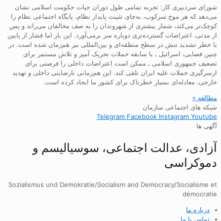
شورای سردبیری کار: تجربه تمامی طول دوران حیات حکومت اسلامی نشان
می‌دهد که هر موج سرکوب، به‌جای تثبیت پایدار نظام، پایگاه اجتماعی نظام را
کوچک‌تر می‌کند، شمار بیشتری از شهروندان را به صف مخالفان می‌راند و پس
از مدتی، اعتراضات گسترده‌تری دوباره سر برمی‌آورد. این بار اما فشار از پایین
با خطر تشدید تنش در سطح منطقه‌ای و بین‌المللی نیز هم‌زمان شده است. در
چنین فضایی، اسرائیل ـ با سابقه حملات تحریک آمیز و تلاش مستمر برای
تضعیف جمهوری اسلامی ـ ممکن است اعتراضات داخلی را فرصتی برای
ازسرگیری حملات علیه ایران تلقی کند. این هم‌زمانی نارضایتی داخلی و تهدید
خارجی، معادله‌ای بسیار خطرناک برای کشور ما ایجاد کرده است.
مطالعه »
شبکه های اجتماعی سازمان
Telegram
Facebook
Instagram
Youtube
آگهی ها
آزادی، عدالت اجتماعی، سوسیالیسم و
دموکراسی
Sozialismus und Demokratie/Socialism and Democracy/Socialisme et
démocratie
درباره ما
تماس با ما