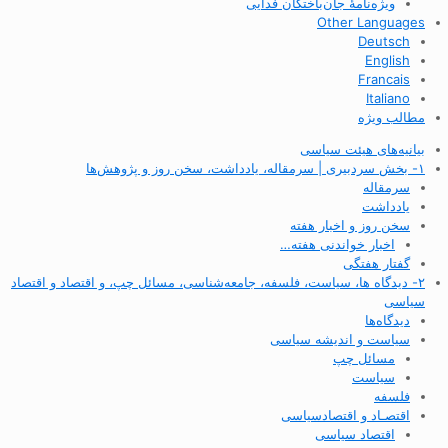
ویژه‌نامهٔ جان‌باختگان فدایی
Other Languages
Deutsch
English
Francais
Italiano
مطالب ویژه
بیانیه‌های هیئت سیاسی
۱- بخش سردبیری | سرمقاله، یادداشت، سخن روز و پژوهش‌ها
سرمقاله
یادداشت
سخن روز و اخبار هفته
اخبار خواندنی هفته…
گفتار هفتگی
۲- دیدگاه ها، سیاست، فلسفه، جامعه‌شناسی، مسائل چپ، و اقتصاد و اقتصاد
سیاسی
دیدگاه‌ها
سیاست و اندیشه سیاسی
مسائل چپ
سیاست
فلسفه
اقتصـاد و اقتصاد‌سیاسی
اقتصاد سیاسی