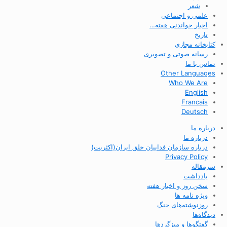
شعر
علمی و اجتماعی
اخبار خواندنی هفته…
تاریخ
کتابخانه مجازی
رسانه صوتی و تصویری
تماس با ما
Other Languages
Who We Are
English
Francais
Deutsch
درباره ما
درباره ما
درباره سازمان فداییان خلق ایران(اکثریت)
Privacy Policy
سرمقاله
یادداشت
سخن روز و اخبار هفته
ویژه نامه ها
روزنوشته‌های جنگ
دیدگاه‌ها
گفتگوها و میزگردها